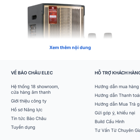
Xem thêm nội dung
VỀ BẢO CHÂU ELEC
HỖ TRỢ KHÁCH HÀN
Hệ thống 18 showroom,
Hướng dẫn mua hàng 
cửa hàng âm thanh
Hướng dẫn Thanh toá
Giới thiệu công ty
nomax của nước nào ?
Hướng dẫn Mua Trả 
Hồ sơ Năng lực
Gửi góp ý, khiếu nại
 có lịch sử hình thành và phát triển lâu đời, dòng loa được sản xuất 
Tin tức Bảo Châu
Build Cấu Hình
 nghệ sản xuất và quy trình hàng đầu từ Hoa Kỳ. Hệ thống linh kiện
Tuyển dụng
lượng sản phẩm đầu ra tốt nhất tới tay người dùng.
Tư Vấn Từ Chuyên G