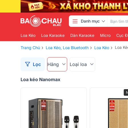
Danh mục
Loa Kéo
Loa Karaoke
Dàn Karaoke
Micro
Cục Đ
›
›
›
Loa K
Trang Chủ
Loa Kéo, Loa Bluetooth
Loa Kéo
Lọc
Hãng
Loại loa
Loa kéo Nanomax
N