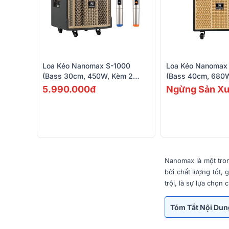
Loa Kéo Nanomax S-1000
Loa Kéo Nanomax
(Bass 30cm, 450W, Kèm 2
(Bass 40cm, 680
Micro, Pin 4-6h)
Micro, Pin 5-7h)
5.990.000đ
Ngừng Sản Xu
Nanomax là một tro
bởi chất lượng tốt, 
trội, là sự lựa chọn
Tóm Tắt Nội Du