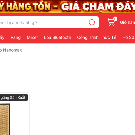
0
Giỏ hà
ẩy
Vang
Mixer
Loa Bluetooth
Công Trình Thực Tế
Hồ Sơ
éo Nanomax
gừng Sản Xuất