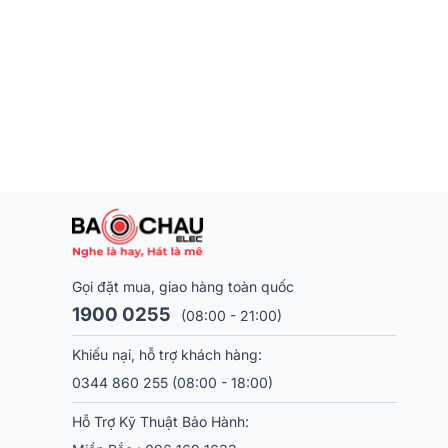
Gọi đặt mua, giao hàng toàn quốc
1900 0255
(08:00 - 21:00)
Loa Kéo Na
Khiếu nại, hỗ trợ khách hàng:
Thương hiệu Nanomax
0344 860 255
(08:00 - 18:00)
nhưng áp dụng công
lưỡng đảm bảo chất 
Hỗ Trợ Kỹ Thuật Bảo Hành: