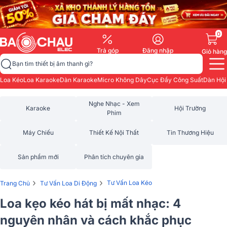
0
Trả góp
Đăng nhập
Giỏ hàng
Bạn tìm thiết bị âm thanh gì?
Loa Kéo
Loa Karaoke
Dàn Karaoke
Micro Không Dây
Cục Đẩy Công Suất
Dàn Hội
Nghe Nhạc - Xem
Karaoke
Hội Trường
Phim
Máy Chiếu
Thiết Kế Nội Thất
Tin Thương Hiệu
Sản phẩm mới
Phân tích chuyên gia
›
›
Tư Vấn Loa Kéo
Trang Chủ
Tư Vấn Loa Di Động
Loa kẹo kéo hát bị mất nhạc: 4
nguyên nhân và cách khắc phục