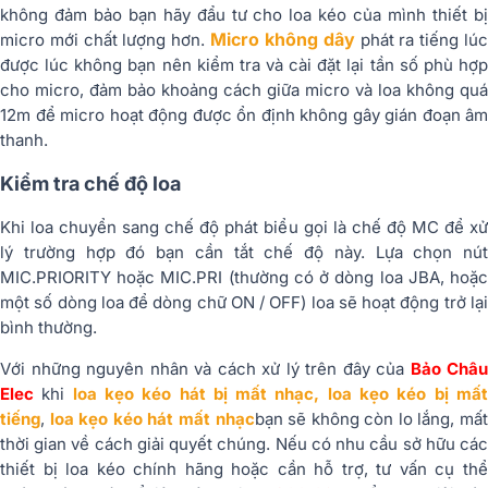
không đảm bảo bạn hãy đẩu tư cho loa kéo của mình thiết bị
Micro không dây
micro mới chất lượng hơn.
phát ra tiếng lú
được lúc không bạn nên kiểm tra và cài đặt lại tần số phù hợp
cho micro, đảm bảo khoảng cách giữa micro và loa không quá
12m để micro hoạt động được ổn định không gây gián đoạn âm
thanh.
Kiểm tra chế độ loa
Khi loa chuyển sang chế độ phát biểu gọi là chế độ MC để xử
lý trường hợp đó bạn cần tắt chế độ này. Lựa chọn nút
MIC.PRIORITY hoặc MIC.PRI (thường có ở dòng loa JBA, hoặc
một số dòng loa để dòng chữ ON / OFF) loa sẽ hoạt động trở lại
bình thường.
Với những nguyên nhân và cách xử lý trên đây của
Bảo Châu
Elec
khi
loa kẹo kéo hát bị mất nhạc, loa kẹo kéo bị mấ
tiếng
,
loa kẹo kéo hát mất nhạc
bạn sẽ không còn lo lắng, mấ
thời gian về cách giải quyết chúng. Nếu có nhu cầu sở hữu các
thiết bị loa kéo chính hãng hoặc cần hỗ trợ, tư vấn cụ thể