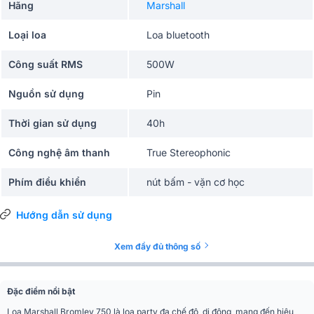
Hãng
Marshall
Loại loa
Loa bluetooth
Công suất RMS
500W
Nguồn sử dụng
Pin
Thời gian sử dụng
40h
Công nghệ âm thanh
True Stereophonic
Phím điều khiển
nút bấm - vặn cơ học
Karaoke, Camping, Quán cafe, Du
Ứng dụng mở rộng
Hướng dẫn sử dụng
lịch
kiêm sạc dự phòng, Kết nối nhiều
Tiện ích
Xem đầy đủ thông số
loa Auracast
Chống nước
IP54
Đặc điểm nổi bật
Kết nối
Bluetooth 5.3
Loa Marshall Bromley 750 là loa party đa chế độ, di động, mang đến hiệu