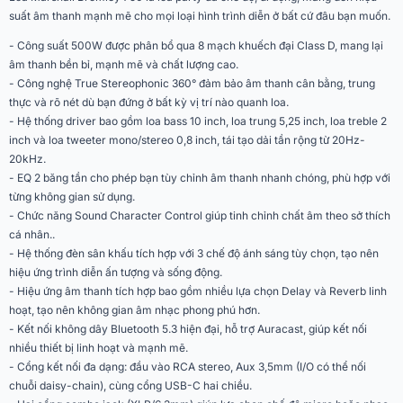
suất âm thanh mạnh mẽ cho mọi loại hình trình diễn ở bất cứ đâu bạn muốn.
Ứng dụng điều khiển
Marshall Bluetooth
trên điện thoại
- Công suất 500W được phân bổ qua 8 mạch khuếch đại Class D, mang lại
âm thanh bền bỉ, mạnh mẽ và chất lượng cao.
Phân khúc
Cao cấp
- Công nghệ True Stereophonic 360° đảm bảo âm thanh cân bằng, trung
thực và rõ nét dù bạn đứng ở bất kỳ vị trí nào quanh loa.
Công suất tổng
500W (8 ampli Class D)
- Hệ thống driver bao gồm loa bass 10 inch, loa trung 5,25 inch, loa treble 2
inch và loa tweeter mono/stereo 0,8 inch, tái tạo dải tần rộng từ 20Hz-
2 Woofer 10” - 150W, 2 Mid 5.25” -
20kHz.
Cấu trúc loa
50W, 2 Tweeter 1” - 7W, 2 Tweeter
0.8” - 14W
- EQ 2 băng tần cho phép bạn tùy chỉnh âm thanh nhanh chóng, phù hợp với
từng không gian sử dụng.
Dải tần
20Hz - 20kHz
- Chức năng Sound Character Control giúp tinh chỉnh chất âm theo sở thích
cá nhân..
Mức âm thanh tối đa
127 dB SPL @ 1m
- Hệ thống đèn sân khấu tích hợp với 3 chế độ ánh sáng tùy chọn, tạo nên
hiệu ứng trình diễn ấn tượng và sống động.
Kiểu loa
Hệ kín (Closed system)
- Hiệu ứng âm thanh tích hợp bao gồm nhiều lựa chọn Delay và Reverb linh
hoạt, tạo nên không gian âm nhạc phong phú hơn.
Công nghệ âm thanh
True Stereophonic 360°
- Kết nối không dây Bluetooth 5.3 hiện đại, hỗ trợ Auracast, giúp kết nối
nhiều thiết bị linh hoạt và mạnh mẽ.
Hiệu ứng âm thanh
Delay & Reverb
- Cổng kết nối đa dạng: đầu vào RCA stereo, Aux 3,5mm (I/O có thể nối
chuỗi daisy-chain), cùng cổng USB-C hai chiều.
2 băng tần Bass – Treble, Sound
EQ / Sound Control