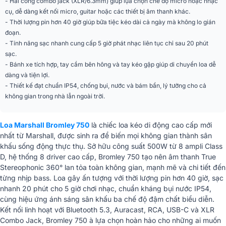
Character Control
- Hai cổng combo jack (XLR/6.3mm) giúp lựa chọn chế độ micro hoặc nhạc
cụ, dễ dàng kết nối micro, guitar hoặc các thiết bị âm thanh khác.
5.3 (SBC, AAC, LC3, Auracast,
Bluetooth
Multipoint)
- Thời lượng pin hơn 40 giờ giúp bữa tiệc kéo dài cả ngày mà không lo gián
đoạn.
2 XLR/6.3mm Combo Jack, RCA,
Cổng kết nối
3.5mm AUX In/Out, USB-C
- Tính năng sạc nhanh cung cấp 5 giờ phát nhạc liên tục chỉ sau 20 phút
sạc.
Phạm vi Bluetooth
>70m (không vật cản)
- Bánh xe tích hợp, tay cầm bên hông và tay kéo gập giúp di chuyển loa dễ
dàng và tiện lợi.
Pin
LiFePO₄ 92Wh, tháo rời, sạc nhanh
- Thiết kế đạt chuẩn IP54, chống bụi, nước và bám bẩn, lý tưởng cho cả
không gian trong nhà lẫn ngoài trời.
Sạc nhanh
20 phút = 5 giờ phát
Sạc đầy
3,5 giờ
Loa Marshall Bromley 750
là chiếc loa kéo di động cao cấp mới
nhất từ Marshall, được sinh ra để biến mọi không gian thành sân
Nguồn điện
100-240V AC, 50/60Hz
khấu sống động thực thụ. Sở hữu
công suất 500W
từ
8 ampli Class
D
, hệ thống
8 driver cao cấp
, Bromley 750 tạo nên
âm thanh True
Chống nước/bụi
IP54
Stereophonic 360°
lan tỏa toàn không gian, mạnh mẽ và chi tiết đến
từng nhịp bass. Loa gây ấn tượng với
thời lượng pin hơn 40 giờ
,
sạc
Màu sắc
Black & Brass
nhanh 20 phút cho 5 giờ chơi nhạc
,
chuẩn kháng bụi nước IP54
,
cùng
hiệu ứng ánh sáng sân khấu ba chế độ
đậm chất biểu diễn.
Ánh sáng
3 chế độ + Strobe
Kết nối linh hoạt với
Bluetooth 5.3, Auracast, RCA, USB-C và XLR
Combo Jack
, Bromley 750 à lựa chọn hoàn hảo cho những ai muốn