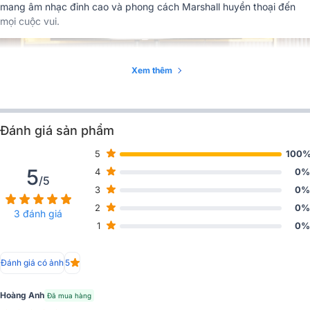
Kích thước
652 × 413 × 355 mm
mang
âm nhạc đỉnh cao và phong cách Marshall huyền thoại
đến
mọi cuộc vui.
Trọng lượng
23.9 kg (33.5 kg gồm bao bì)
Pin, dây nguồn, hướng dẫn, giấy
Phụ kiện đi kèm
bảo hành
Xem thêm
Ứng dụng hỗ trợ
Marshall Bluetooth App
Đánh giá sản phẩm
5
100
5
4
0%
/5
3
0%
2
0%
3 đánh giá
1
0%
Đánh giá có ảnh
5
Hoàng Anh
Đã mua hàng