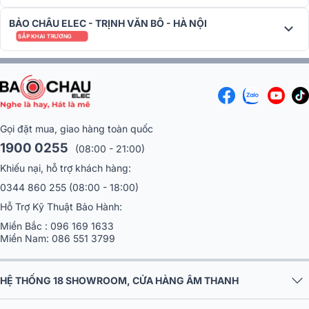
BẢO CHÂU ELEC - TRỊNH VĂN BÔ - HÀ NỘI
SẮP KHAI TRƯƠNG
Gọi đặt mua, giao hàng toàn quốc
1900 0255
(08:00 - 21:00)
Khiếu nại, hỗ trợ khách hàng:
Chi tiết hoàn thiện của Bromley 750 còn thể hiện đẳng cấp trong
từng đường nét nhỏ: các
núm vặn kim loại cao cấp
,
nút bấm bố trí
0344 860 255
(08:00 - 18:00)
khoa học trên bảng điều khiển phía trên
. Mỗi thao tác đều mang
Hỗ Trợ Kỹ Thuật Bảo Hành:
đến cảm giác “analog” đặc trưng - gợi nhớ về thời kỳ hoàng kim của
Miền Bắc :
096 169 1633
những dàn amply Marshall lừng danh trên sân khấu nhạc rock.
Miền Nam:
086 551 3799
HỆ THỐNG 18 SHOWROOM, CỬA HÀNG ÂM THANH