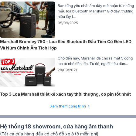
Bạn từng yêu chất âm đầy mê hoặc từ những
mẫu loa bluetooth Marshall? Giờ đây, thương
hiệu lẫy l...
05/09/2025
Marshall Bromley 750 - Loa Kéo Bluetooth Đầu Tiên Có Đèn LED
Thiết kế của
loa kéo Marshall Bromley 750
còn được tính toán kỹ
Và Núm Chỉnh Âm Tích Hợp
lưỡng cho
tính di động và trải nghiệm thực tế
. Với
kích thước 652 x
413 x 355 mm
và trọng lượng
23,9 kg
, loa có thân hình vững chắc,
Cho đến nay, Marshall đã cho ra mắt 5 dòng
đầm tay, mang lại cảm giác chắc chắn và cao cấp khi chạm vào.
loa từ nhỏ đến lớn. Từ đó, người tiêu dùn...
28/09/2021
Tuy nhiên, Marshall hiểu rằng một chiếc loa party không thể bị giới
hạn ở một chỗ. Vì vậy, Bromley 750 được trang bị
tay kéo dạng vali
có thể thu gọn
;
bánh xe tích hợp chịu lực tốt
; cùng
hai tay cầm kim
loại chắc chắn hai bên
, giúp việc di chuyển trở nên cực kỳ dễ dàng.
Top 3 Loa Marshall thiết kế xách tay thời thượng, có pin tốt nhất
Xem thêm công trình
Hệ thống 18 showroom, cửa hàng âm thanh
(Tất cả cửa hàng đều có chỗ đỗ xe ô tô miễn phí)