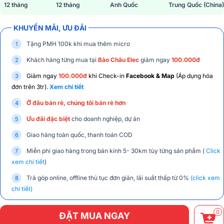
12 tháng
12 tháng
Anh Quốc
Trung Quốc (China)
KHUYẾN MÃI, ƯU ĐÃI
Tặng PMH 100k khi mua thêm micro
Khách hàng từng mua tại
Bảo Châu Elec
giảm ngay
100.000đ
Giảm ngay
100.000đ
khi Check-in
Facebook & Map
(Áp dụng hóa
đơn trên 3tr).
Xem chi tiết
Ở đâu bán rẻ, chúng tôi bán rẻ hơn
Ưu đãi đặc biệt
cho doanh nghiệp, dự án
Giao hàng toàn quốc, thanh toán COD
Miễn phí giao hàng trong bán kính 5- 30km tùy từng sản phẩm (
Click
xem chi tiết
)
Trả góp online, offline thủ tục đơn giản, lãi suất thấp từ 0%
(click xem
chi tiết)
0
ĐẶT MUA NGAY