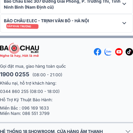
Bảo Châu Elec 307 Đường Giải Phóng, P. Trường Thi, Tỉnh
dàng trong quá trình sử dụng
Ninh Bình (Nam Định cũ)
BẢO CHÂU ELEC - TRỊNH VĂN BÔ - HÀ NỘI
➣
Tham khảo:
Giá Loa Marshall
Mới Nhất Hiện Nay
SẮP KHAI TRƯƠNG
Đánh giá chất lượng Loa Marshall Tufton
Âm thanh mạnh mẽ
Gọi đặt mua, giao hàng toàn quốc
Loa Marshall Tufton có thiết kế loa 3,5 đường tiếng với
1900 0255
(08:00 - 21:00)
cổng phản xạ âm phía sau tạo ra âm thanh rõ ràng và chi
Khiếu nại, hỗ trợ khách hàng:
tiết trên tất cả các tần số từ 40 - 20 khz.
0344 860 255
(08:00 - 18:00)
Hỗ Trợ Kỹ Thuật Bảo Hành:
Miền Bắc :
096 169 1633
Miền Nam:
086 551 3799
HỆ THỐNG 18 SHOWROOM, CỬA HÀNG ÂM THANH