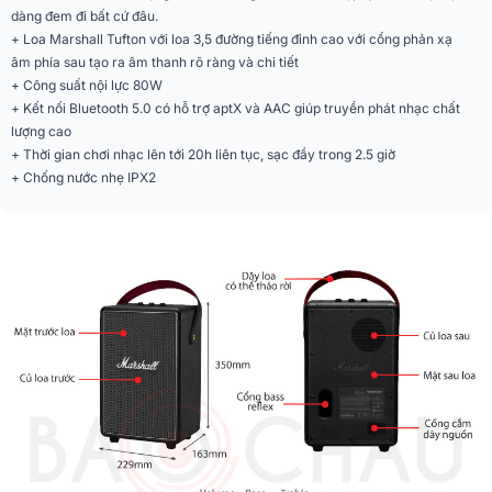
dàng đem đi bất cứ đâu.
Ứng dụng mở rộng
Du lịch, Picnic, Camping
+ Loa Marshall Tufton với loa 3,5 đường tiếng đỉnh cao với cổng phản xạ
âm phía sau tạo ra âm thanh rõ ràng và chi tiết
Tiện ích
có quai xách
+ Công suất nội lực 80W
+ Kết nối Bluetooth 5.0 có hỗ trợ aptX và AAC giúp truyền phát nhạc chất
Chống nước
IPX2
lượng cao
+ Thời gian chơi nhạc lên tới 20h liên tục, sạc đầy trong 2.5 giờ
Kết nối
Bluetooth 5.0
+ Chống nước nhẹ IPX2
Cổng kết nối
AUX 3.5mm
Màu sắc
Đen
Chất liệu
Nhựa cao cấp
Phân khúc
Cao cấp
Năm ra mắt
2019
Loa bass 100mm, loa toàn dải 2 x
Hệ thống củ loa
50mm, tweeter 20mm
Kích thước
229 x 163 x 350 mm