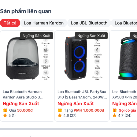
Sản phẩm liên quan
Tất cả
Loa Harman Kardon
Loa JBL Bluetooth
Loa Blueto
Ngừng Sản Xuất
Ngừng Sản Xuất
Ng
Loa Marshall chính hãng ASH được bán tại Bảo Châu
Elec với giá tốt nhất Việt Nam.
Loa Bluetooth JBL PartyBox
Loa Bluetoot
Loa Bluetooth Harman
310 (2 Bass 17.6cm, 240W,
XP500 (Pin 20
Kardon Aura Studio 3
Pin 18h, IPX4)
Đèn Led)
(130W, Đèn LED, Âm Thanh
Ngừng Sản Xuất
Ngừng Sản
Ngừng Sản Xuất
360 Độ)
Tặng
PMH 1.000.000đ
Gọi có giá
Quà
50.000đ
4.6 (27)
4.7 (24)
5 (1)
Nam