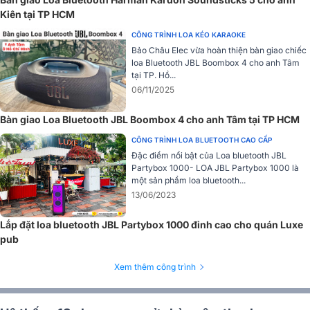
Kiên tại TP HCM
CÔNG TRÌNH LOA KÉO KARAOKE
Bảo Châu Elec vừa hoàn thiện bàn giao chiếc
loa Bluetooth JBL Boombox 4 cho anh Tâm
tại TP. Hồ...
Đánh giá thiết kế Loa Marshall Tufton
06/11/2025
Sở hữu thiết kế đẹp mắt, tiện lợi và nhỏ gọn với kích thước
Bàn giao Loa Bluetooth JBL Boombox 4 cho anh Tâm tại TP HCM
các chiều lần lượt là 229 x 163 x 350 mm cùng trọng
CÔNG TRÌNH LOA BLUETOOTH CAO CẤP
lượng 4,9 kg kết hợp quai đeo đẹp và chắc chắn giúp bạn
Đặc điểm nổi bật của Loa bluetooth JBL
dễ dàng đem đi bất cứ đâu trong mọi cuộc vui.
Partybox 1000- LOA JBL Partybox 1000 là
một sản phẩm loa bluetooth...
13/06/2023
Lắp đặt loa bluetooth JBL Partybox 1000 đỉnh cao cho quán Luxe
pub
Xem thêm công trình