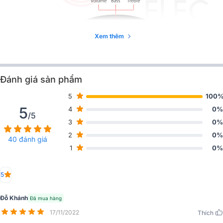
Trọng lượng
4,9kg
Xem thêm
Đánh giá sản phẩm
5
100
5
4
0%
/5
Xem thêm hình ảnh Loa Marshall về hàng tại showroom Bảo
3
0%
Châu Elec:
2
0%
40 đánh giá
1
0%
5
Đỗ Khánh
Đã mua hàng
17/11/2022
Thích