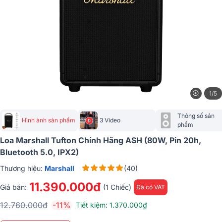
1/5
Thông số sản 
Hình ảnh sản phẩm
3 Video
phẩm
Loa Marshall Tufton Chính Hãng ASH (80W, Pin 20h,
Bluetooth 5.0, IPX2)
Thương hiệu:
Marshall
(40)
11.390.000đ
Giá bán:
(1 Chiếc)
Đã có VAT
12.760.000đ
-11%
Tiết kiệm: 1.370.000₫