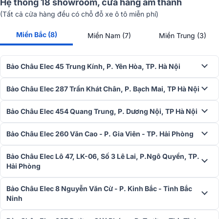
Hệ thống 18 showroom, cửa hàng âm thanh
(Tất cả cửa hàng đều có chỗ đỗ xe ô tô miễn phí)
Miền Bắc (8)
Miền Nam (7)
Miền Trung (3)
Mặt trước là logo thương hiệu Marshall được in trên tấm ê
căng kết hợp với các nắp góc được gắn phẳng khiến nó
Bảo Châu Elec 45 Trung Kính, P. Yên Hòa, TP. Hà Nội
trở thành một chiếc loa cực kỳ chắc chắn và bền bỉ.
Bảo Châu Elec 287 Trần Khát Chân, P. Bạch Mai, TP Hà Nội
Bảo Châu Elec 454 Quang Trung, P. Dương Nội, TP Hà Nội
Bảo Châu Elec 260 Văn Cao - P. Gia Viên - TP. Hải Phòng
Bảo Châu Elec Lô 47, LK-06, Số 3 Lê Lai, P.Ngô Quyền, TP.
Hải Phòng
Bảo Châu Elec 8 Nguyễn Văn Cừ - P. Kinh Bắc - Tỉnh Bắc
Ninh
Phía trên là các núm điều chỉnh đặc trưng giúp bạn dễ