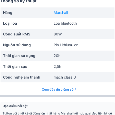
Thông số kỹ thuật
Hãng
Marshall
Loại loa
Loa bluetooth
Công suất RMS
80W
Nguồn sử dụng
Pin Lithium-ion
Thời gian sử dụng
20h
Thời gian sạc
2,5h
Công nghệ âm thanh
mạch class D
Phím điều khiển
nút bấm - vặn cơ học
Xem đầy đủ thông số
Tần số đáp tuyến
40Hz - 20kHz
Đặc điểm nổi bật
Số đường tiếng
3 đường tiếng
Tufton với thiết kế di động lớn nhất hãng Marshal kết hợp quai đeo tiện lợi dễ