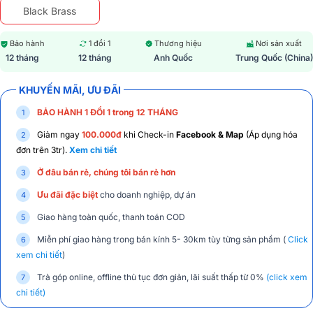
Black Brass
Bảo hành
1 đổi 1
Thương hiệu
Nơi sản xuất
12 tháng
12 tháng
Anh Quốc
Trung Quốc (China)
KHUYẾN MÃI, ƯU ĐÃI
BẢO HÀNH 1 ĐỔI 1 trong 12 THÁNG
Giảm ngay
100.000đ
khi Check-in
Facebook & Map
(Áp dụng hóa
đơn trên 3tr).
Xem chi tiết
Ở đâu bán rẻ, chúng tôi bán rẻ hơn
Ưu đãi đặc biệt
cho doanh nghiệp, dự án
Giao hàng toàn quốc, thanh toán COD
Miễn phí giao hàng trong bán kính 5- 30km tùy từng sản phẩm (
Click
xem chi tiết
)
Trả góp online, offline thủ tục đơn giản, lãi suất thấp từ 0%
(click xem
chi tiết)