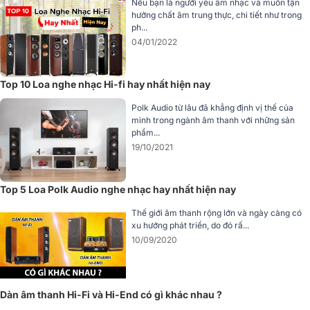
Nếu bạn là người yêu âm nhạc và muốn tận
hưởng chất âm trung thực, chi tiết như trong
ph...
04/01/2022
Top 10 Loa nghe nhạc Hi-fi hay nhất hiện nay
Hệ thống loa trung/trầm DiaDrive – Âm bass chắc gọn, giàu
Polk Audio từ lâu đã khẳng định vị thế của
nội lực
mình trong ngành âm thanh với những sản
phẩm...
Điểm nổi bật của Loa Mission ZX-5 nằm ở hệ thống loa trung/trầm
19/10/2021
DiaDrive với màng nhôm ma trận tiên tiến, giúp cải thiện khả năng
tái tạo âm trung và âm trầm. Công nghệ này không chỉ giảm thiểu
hiện tượng cộng hưởng mà còn giúp thoát hơi hiệu quả, mang lại âm
Top 5 Loa Polk Audio nghe nhạc hay nhất hiện nay
bass chắc gọn, sâu lắng nhưng không bị ù. Đặc biệt, các khe thoát
Thế giới âm thanh rộng lớn và ngày càng có
hơi dạng răng cưa giúp loại bỏ hiện tượng tiếng "phì" thường gặp
xu hướng phát triển, do đó rấ...
trên các thiết kế loa
bass reflex
truyền thống.
10/09/2020
Dàn âm thanh Hi-Fi và Hi-End có gì khác nhau ?