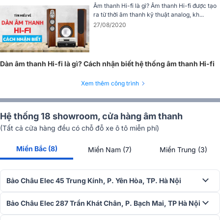
Âm thanh Hi-fi là gì? Âm thanh Hi-fi được tạo
ra từ thời âm thanh kỹ thuật analog, kh...
27/08/2020
Dàn âm thanh Hi-fi là gì? Cách nhận biết hệ thống âm thanh Hi-fi
Xem thêm công trình
Hệ thống 18 showroom, cửa hàng âm thanh
(Tất cả cửa hàng đều có chỗ đỗ xe ô tô miễn phí)
Thùng loa gia cường – Kiểm soát rung động hoàn hảo
Miền Bắc (8)
Miền Nam (7)
Miền Trung (3)
Để đảm bảo chất lượng âm thanh ở mức cao nhất, Mission đã sử
dụng hệ thống gia cường đặc biệt bên trong thùng loa. Điều này
Bảo Châu Elec 45 Trung Kính, P. Yên Hòa, TP. Hà Nội
giúp kiểm soát rung động hiệu quả, tối ưu hóa khả năng trình diễn
của hệ thống
driver
. Kết quả là âm thanh phát ra có độ chính xá
Bảo Châu Elec 287 Trần Khát Chân, P. Bạch Mai, TP Hà Nội
cao, không bị ảnh hưởng bởi hiện tượng rung nhiễu không mong
muốn.