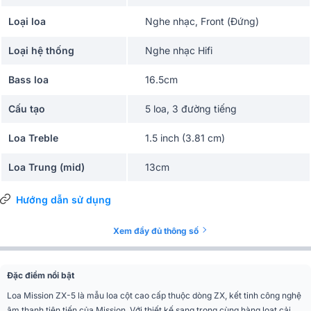
Loại loa
Nghe nhạc, Front (Đứng)
Loại hệ thống
Nghe nhạc Hifi
Bass loa
16.5cm
Cấu tạo
5 loa, 3 đường tiếng
Loa Treble
1.5 inch (3.81 cm)
Loa Trung (mid)
13cm
Amply khuyên dùng
30W - 200W
Hướng dẫn sử dụng
Độ nhạy(SPL)
91dB
Xem đầy đủ thông số
Trở kháng
4 ohms
Đặc điểm nổi bật
Nghe nhạc, phòng khách, phòng
Ứng dụng mở rộng
ngủ
Loa Mission ZX-5 là mẫu loa cột cao cấp thuộc dòng ZX, kết tinh công nghệ
âm thanh tiên tiến của Mission. Với thiết kế sang trọng cùng hàng loạt cải