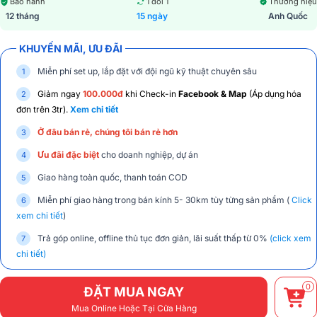
Bảo hành
1 đổi 1
Thương hiệu
12 tháng
15 ngày
Anh Quốc
KHUYẾN MÃI, ƯU ĐÃI
Miễn phí set up, lắp đặt với đội ngũ kỹ thuật chuyên sâu
Giảm ngay
100.000đ
khi Check-in
Facebook & Map
(Áp dụng hóa
đơn trên 3tr).
Xem chi tiết
Ở đâu bán rẻ, chúng tôi bán rẻ hơn
Ưu đãi đặc biệt
cho doanh nghiệp, dự án
Giao hàng toàn quốc, thanh toán COD
Miễn phí giao hàng trong bán kính 5- 30km tùy từng sản phẩm (
Click
xem chi tiết
)
Trả góp online, offline thủ tục đơn giản, lãi suất thấp từ 0%
(click xem
chi tiết)
0
ĐẶT MUA NGAY
Mua Online Hoặc Tại Cửa Hàng