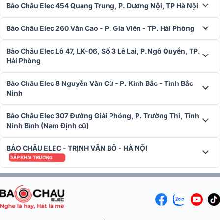
Bảo Châu Elec 454 Quang Trung, P. Dương Nội, TP Hà Nội
Bảo Châu Elec 260 Văn Cao - P. Gia Viên - TP. Hải Phòng
Bảo Châu Elec Lô 47, LK-06, Số 3 Lê Lai, P.Ngô Quyền, TP.
Hải Phòng
Bảo Châu Elec 8 Nguyễn Văn Cừ - P. Kinh Bắc - Tỉnh Bắc
Ninh
Bảo Châu Elec 307 Đường Giải Phóng, P. Trường Thi, Tỉnh
Ninh Bình (Nam Định cũ)
BẢO CHÂU ELEC - TRỊNH VĂN BÔ - HÀ NỘI
SẮP KHAI TRƯƠNG
Bộ phân tần tinh chỉnh – Âm thanh liền mạch, cân bằng
ZX-5 được trang bị bộ phân tần với cấu trúc đảo ngược (IDG), một
đặc trưng nổi bật của Mission. Thiết kế này giúp cân bằng khoảng