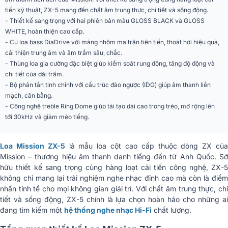
Màu sắc
Black Gloss, White
tiến kỹ thuật, ZX-5 mang đến chất âm trung thực, chi tiết và sống động.
- Thiết kế sang trọng với hai phiên bản màu GLOSS BLACK và GLOSS
Phân khúc
Cao cấp
WHITE, hoàn thiện cao cấp.
- Củ loa bass DiaDrive với màng nhôm ma trận tiên tiến, thoát hơi hiệu quả,
Kiểu thiết kế
bass reflex
cải thiện trung âm và âm trầm sâu, chắc.
- Thùng loa gia cường đặc biệt giúp kiểm soát rung động, tăng độ động và
Tần số đáp tuyến
36Hz - 24kHz
chi tiết của dải trầm.
(+/-3dB)
- Bộ phân tần tinh chỉnh với cấu trúc đảo ngược (IDG) giúp âm thanh liền
mạch, cân bằng.
Tần số chéo
570Hz - 2,5kHz
- Công nghệ treble Ring Dome giúp tái tạo dải cao trong trẻo, mở rộng lên
tới 30kHz và giảm méo tiếng.
Mở rộng dải bass
30Hz
(-6dB)
Loa Mission ZX-5
là mẫu loa cột cao cấp thuộc dòng ZX củ
Mức áp suất âm thanh
114dB
Mission – thương hiệu âm thanh danh tiếng đến từ Anh Quốc. Sở
cực đại (Peak SPL)
hữu thiết kế sang trọng cùng hàng loạt cải tiến công nghệ, ZX-5
không chỉ mang lại trải nghiệm nghe nhạc đỉnh cao mà còn là điểm
Kích thước (R x C x S)
1155 x 265 x (400+12) mm
nhấn tinh tế cho mọi không gian giải trí. Với chất âm trung thực, chi
tiết và sống động, ZX-5 chính là lựa chọn hoàn hảo cho những ai
Trọng lượng tịnh
31,2 kg/chiếc
đang tìm kiếm một
hệ thống nghe nhạc Hi-Fi
chất lượng.