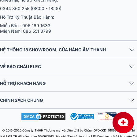
0344 860 255
(08:00 - 18:00)
Hỗ Trợ Kỹ Thuật Bảo Hành:
Miền Bắc :
096 169 1633
Miền Nam:
086 551 3799
HỆ THỐNG 18 SHOWROOM, CỬA HÀNG ÂM THANH
VỀ BẢO CHÂU ELEC
HỖ TRỢ KHÁCH HÀNG
CHÍNH SÁCH CHUNG
© 2016-2026 Công ty TNHH Thương mại và điện tử Bảo Châu. GPDKKD: 0106303879 do Sở
KH & ĐT TP.HN cấp ngày 10/09/2013. Địa chỉ: Tầng 6, tòa nhà MD Complex, số 68 Nguyễn Cơ