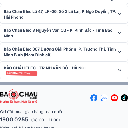
Bảo Châu Elec Lô 47, LK-06, Số 3 Lê Lai, P.Ngô Quyền, TP.
Hải Phòng
Đánh Giá Chất Lượng Sản Phẩm
Sức Mạnh Âm Thanh Ấn Tượng
Bảo Châu Elec 8 Nguyễn Văn Cừ - P. Kinh Bắc - Tỉnh Bắc
Ninh
Loa Alto TX18S mang lại sức mạnh âm thanh vượt trội nhờ vào bộ
khuếch đại Class-D và loa bass 18 inch. Công suất 900W giúp thiết
Bảo Châu Elec 307 Đường Giải Phóng, P. Trường Thi, Tỉnh
bị tạo ra âm trầm mạnh mẽ và rõ ràng, vượt trội so với các loa
Ninh Bình (Nam Định cũ)
subwoofer thông thường. Những ai yêu cầu âm thanh mạnh mẽ cho
các buổi biểu diễn trực tiếp hay sự kiện lớn sẽ cảm thấy hài lòng với
BẢO CHÂU ELEC - TRỊNH VĂN BÔ - HÀ NỘI
chất lượng âm thanh mà TX18S mang lại.
SẮP KHAI TRƯƠNG
Gọi đặt mua, giao hàng toàn quốc
1900 0255
(08:00 - 21:00)
Khiếu nại, hỗ trợ khách hàng: