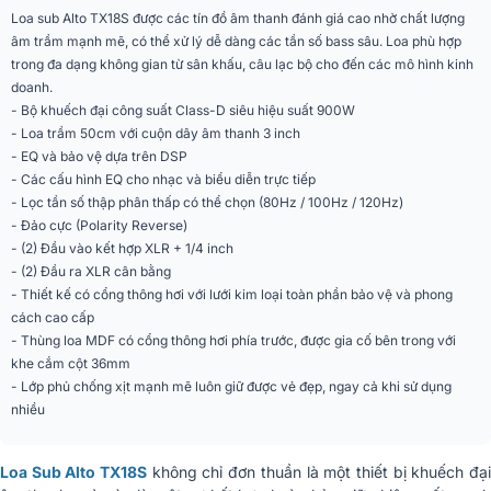
Chất liệu
Gỗ MDF
Loa sub Alto TX18S được các tín đồ âm thanh đánh giá cao nhờ chất lượng
âm trầm mạnh mẽ, có thể xử lý dễ dàng các tần số bass sâu. Loa phù hợp
Công suất Peak
900W đỉnh
trong đa dạng không gian từ sân khấu, câu lạc bộ cho đến các mô hình kinh
doanh.
Tần số đáp ứng
36Hz – 115kHz
- Bộ khuếch đại công suất Class-D siêu hiệu suất 900W
- Loa trầm 50cm với cuộn dây âm thanh 3 inch
SPL Tối Đa
126dB
- EQ và bảo vệ dựa trên DSP
(2) Đầu vào kết hợp XLR/TRS, (2)
- Các cấu hình EQ cho nhạc và biểu diễn trực tiếp
Kết Nối
Đầu ra XLR cân bằng, (1) Đầu vào
- Lọc tần số thập phân thấp có thể chọn (80Hz / 100Hz / 120Hz)
cáp nguồn IEC
- Đảo cực (Polarity Reverse)
- (2) Đầu vào kết hợp XLR + 1/4 inch
Điện Áp
100-120 | 220-240 VAC, 50/60 Hz
- (2) Đầu ra XLR cân bằng
- Thiết kế có cổng thông hơi với lưới kim loại toàn phần bảo vệ và phong
Tay Cầm
2 tay cầm bên
cách cao cấp
- Thùng loa MDF có cổng thông hơi phía trước, được gia cố bên trong với
Lắp Đặt
Khe cắm cột 36mm
khe cắm cột 36mm
- Lớp phủ chống xịt mạnh mẽ luôn giữ được vẻ đẹp, ngay cả khi sử dụng
Kích Thước
585 x 585 x 585mm
nhiều
Trọng lượng
39.8kg
Loa Sub Alto TX18S
không chỉ đơn thuần là một thiết bị khuếch đạ