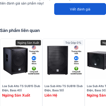
Loa Sub Alto TX18S có thiết kế mạnh mẽ và tinh tế, phù hợp với các
tiên đánh giá sản phẩm này!
môi trường âm nhạc đa dạng. Được trang bị loa bass 18 inch với
Viết đánh giá
cuộn dây âm thanh 3 inch, sản phẩm này mang lại khả năng phát
tán âm trầm sâu và mạnh mẽ.
Sản phẩm liên quan
Ngừng Sản Xuất
Trả Góp 0%
Ng
Loa Sub Alto TS SUB15 (sub
Loa Sub Alto TS SUB18 (sub
Loa Sub Alto 
Điện, Bass 40)
Điện, Bass 50)
Điện, Bass 30
Ngừng Sản Xuất
Liên Hệ
Ngừng Sản