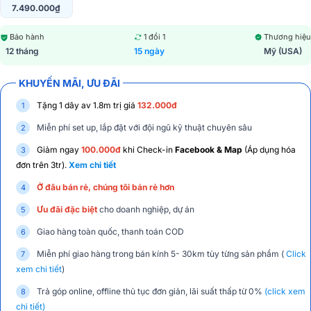
7.490.000₫
Bảo hành
1 đổi 1
Thương hiệu
12 tháng
15 ngày
Mỹ (USA)
KHUYẾN MÃI, ƯU ĐÃI
Tặng 1 dây av 1.8m trị giá
132.000đ
Miễn phí set up, lắp đặt với đội ngũ kỹ thuật chuyên sâu
Giảm ngay
100.000đ
khi Check-in
Facebook & Map
(Áp dụng hóa
đơn trên 3tr).
Xem chi tiết
Ở đâu bán rẻ, chúng tôi bán rẻ hơn
Ưu đãi đặc biệt
cho doanh nghiệp, dự án
Giao hàng toàn quốc, thanh toán COD
Miễn phí giao hàng trong bán kính 5- 30km tùy từng sản phẩm (
Click
xem chi tiết
)
Trả góp online, offline thủ tục đơn giản, lãi suất thấp từ 0%
(click xem
chi tiết)