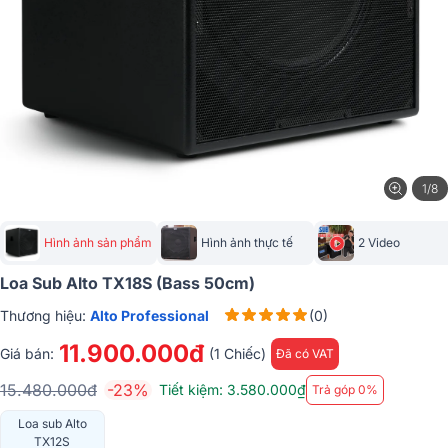
1/8
Hình ảnh sản phẩm
Hình ảnh thực tế
2 Video
Loa Sub Alto TX18S (bass 50cm)
Thương hiệu:
Alto Professional
(0)
11.900.000đ
Giá bán:
(1 Chiếc)
Đã có VAT
15.480.000đ
-23%
Tiết kiệm: 3.580.000₫
Trả góp 0%
Loa sub Alto
TX12S