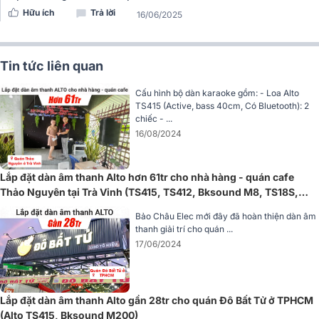
Hữu ích
Trả lời
16/06/2025
Với công suất RMS lên đến 450W và công suất peak 900W, TX18S
dễ dàng xử lý các tần số bass cực kỳ mạnh mẽ mà không bị méo
tiếng. Hệ thống EQ và bảo vệ dựa trên DSP của loa cho phép người
dùng điều chỉnh các chế độ EQ phù hợp với nhu cầu âm thanh, giúp
Tin tức liên quan
loa hoạt động hiệu quả nhất.
Cấu hình bộ dàn karaoke gồm: - Loa Alto
TS415 (Active, bass 40cm, Có Bluetooth): 2
chiếc - ...
16/08/2024
Lắp đặt dàn âm thanh Alto hơn 61tr cho nhà hàng - quán cafe
Thảo Nguyên tại Trà Vinh (TS415, TS412, Bksound M8, TS18S,
VM300)
Bảo Châu Elec mới đây đã hoàn thiện dàn âm
thanh giải trí cho quán ...
17/06/2024
Lắp đặt dàn âm thanh Alto gần 28tr cho quán Đô Bất Tử ở TPHCM
(Alto TS415, Bksound M200)