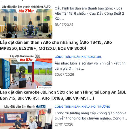
Cấu hình bộ dàn âm thanh bao gồm: - Loa
Thùng loa được làm từ MDF, gia cố bên trong để giảm cộng hưởng,
Alto TS415: 6 chiếc - Cục Đẩy Công Suất 2
K&e...
đảm bảo âm thanh không bị biến dạng. Cổng thông hơi phía trước
15/07/2024
giúp loa tản nhiệt tốt hơn, đồng thời lớp phủ chống xước bảo vệ loa
khỏi các tác động vật lý trong quá trình vận chuyển. Loa cũng được
thiết kế với tay cầm bên, giúp người dùng dễ dàng di chuyển thiết
Lắp đặt dàn âm thanh Alto cho nhà hàng (Alto TS415, Alto
bị từ địa điểm này sang địa điểm khác. Những tính năng này không
MP3350, BLS218+, MG12XU, BCE VIP 3000)
chỉ giúp TX18S nổi bật về mặt thiết kế mà còn đảm bảo hiệu suất và
độ bền lâu dài.
CÔNG TRÌNH DÀN KARAOKE JBL
Âm nhạc luôn là sợi dây vô hình gắn kết tình
cảm gia đình và ...
30/07/2026
Lắp đặt dàn karaoke JBL hơn 52tr cho anh Hùng tại Long An (JBL
Eon 715, BIK VK-R51, Alto TX18S, BIK VK-M51...)
CÔNG TRÌNH SÂN KHẤU, HỘI TRƯỜNG
Trong xu hướng nâng cấp không gian họp và
truyền thông nội bộ chuyên nghiệp, Công T...
27/01/2026