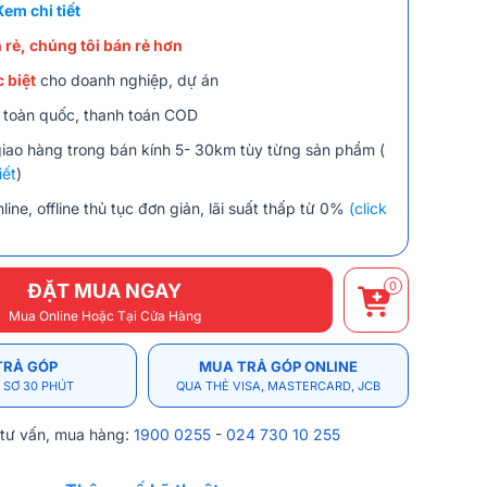
Xem chi tiết
 rẻ, chúng tôi bán rẻ hơn
 biệt
cho doanh nghiệp, dự án
 toàn quốc, thanh toán COD
giao hàng trong bán kính 5- 30km tùy từng sản phẩm (
iết
)
line, offline thủ tục đơn giản, lãi suất thấp từ 0%
(click
0
ĐẶT MUA NGAY
Mua Online Hoặc Tại Cửa Hàng
TRẢ GÓP
MUA TRẢ GÓP ONLINE
 SƠ 30 PHÚT
QUA THẺ VISA, MASTERCARD, JCB
 tư vấn, mua hàng:
1900 0255
-
024 730 10 255