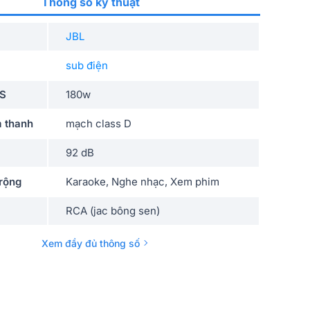
Thông số kỹ thuật
JBL
sub điện
MS
180w
 thanh
mạch class D
92 dB
rộng
Karaoke, Nghe nhạc, Xem phim
RCA (jac bông sen)
Đen
Xem đầy đủ thông số
Gỗ MDF
ộng x
381 x 414 x 460 mm