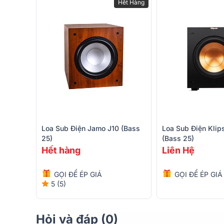
Hết Hàng
Loa Sub Điện Jamo J10 (bass
Loa Sub Điện Kli
25)
(bass 25)
Hết hàng
Liên Hệ
GỌI ĐỂ ÉP GIÁ
GỌI ĐỂ ÉP GIÁ
5 (5)
Hỏi và đáp (0)