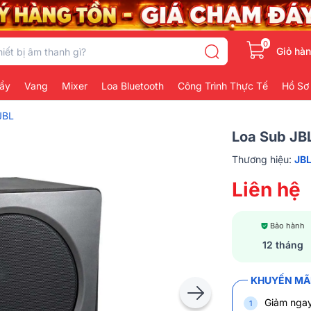
0
Giỏ hà
ẩy
Vang
Mixer
Loa Bluetooth
Công Trình Thực Tế
Hồ Sơ
JBL
Loa Sub JB
Thương hiệu:
JB
Liên hệ
Bảo hành
12 tháng
KHUYẾN MÃI
Giảm nga