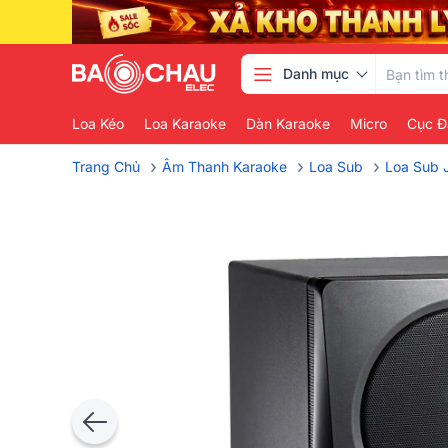
Danh mục
Loa Kéo
Loa Karaoke
Dàn Karaoke
Micro
Cục Đ
›
›
›
Trang Chủ
Âm Thanh Karaoke
Loa Sub
Loa Sub 