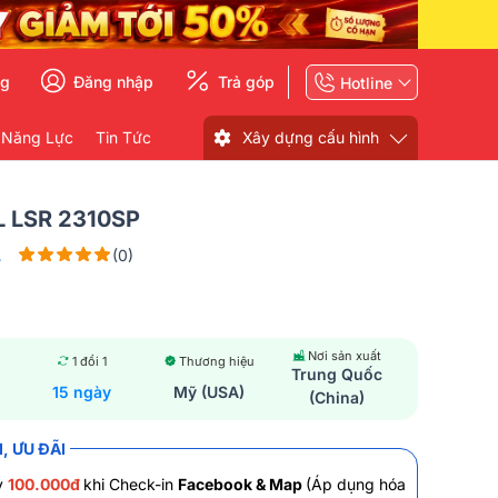
ng
Đăng nhập
Trả góp
Hotline
 Năng Lực
Tin Tức
Xây dựng cấu hình
L LSR 2310SP
L
(0)
Nơi sản xuất
1 đổi 1
Thương hiệu
Trung Quốc
15 ngày
Mỹ (USA)
(China)
, ƯU ĐÃI
y
100.000đ
khi Check-in
Facebook & Map
(Áp dụng hóa