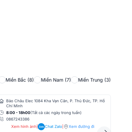
Miền Bắc (8)
Miền Nam (7)
Miền Trung (3)
Bảo Châu Elec 1084 Kha Vạn Cân, P. Thủ Đức, TP. Hồ
Bảo
Chí Minh
Min
8:00 - 18h00
(Tất cả các ngày trong tuần)
8:0
0867243386
086
Xem hình ảnh
|
Chat Zalo
|
Xem đường đi
Zalo