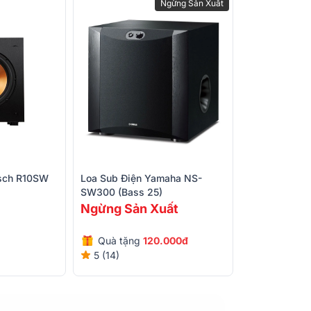
Ngừng Sản Xuất
psch R10SW
Loa Sub Điện Yamaha NS-
SW300 (bass 25)
Ngừng Sản Xuất
Quà tặng
120.000đ
5 (14)