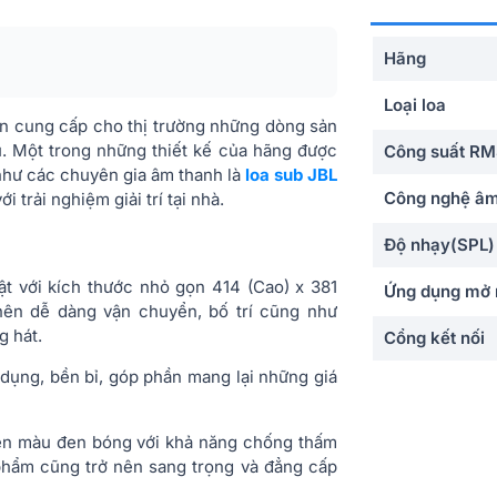
Hãng
Loại loa
n cung cấp cho thị trường những dòng sản
. Một trong những thiết kế của hãng được
Công suất R
như các chuyên gia âm thanh là
loa sub JBL
Công nghệ âm
i trải nghiệm giải trí tại nhà.
Độ nhạy(SPL)
ật với kích thước nhỏ gọn 414 (Cao) x 381
Ứng dụng mở 
nên dễ dàng vận chuyển, bố trí cũng như
g hát.
Cổng kết nối
dụng, bền bỉ, góp phần mang lại những giá
Màu sắc
Chất liệu
iện màu đen bóng với khả năng chống thấm
 phẩm cũng trở nên sang trọng và đẳng cấp
Kích thước (R