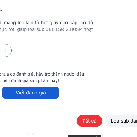
Cao x Sâu)
P
Trọng lượng
i màng loa làm từ bột giấy cao cấp, có độ
ực tốt, giúp loa sub JBL LSR 2310SP hoạt
nh ở dải tần 80Hz – 120Hz, cho người dùng
 để chơi những dòng nhạc mạnh như dance,
 tạo tuyệt vời của kênh LFE (hiệu ứng tần
hưa có đánh giá, hãy trở thành người đầu
tiên đánh giá sản phẩm này!
Viết đánh giá
siêu trầm) nghe nhạc, karaoke cực hay
Loa sub điện, sub bass hơi chất lượng cao. Loa
thanh chuyên nghiệp.
Tất cả
Loa sub J