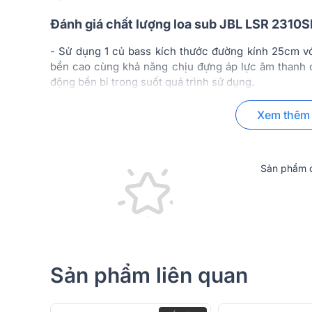
Đánh giá chất lượng loa sub JBL LSR 2310S
- Sử dụng 1 củ bass kích thước đường kính 25cm vớ
bền cao cùng khả năng chịu đựng áp lực âm thanh c
động bền bỉ trong suốt quá trình sử dụng.
- Hoạt động ở mức công suất 180W, tái hiện âm tha
Xem thêm
những trải nghiệm âm trầm cực chắc khỏe, phù hợp
remix,…
- Loa sub JBL LSR 2310SP phụ cung cấp khả năng tái
Sản phẩm c
số thấp).
Loa sub giá rẻ, loa sub bass (
Bán loa sub giá rẻ nhất hiện nay. 
sub karaoke, loa siêu trầm cho âm 
Sản phẩm liên quan