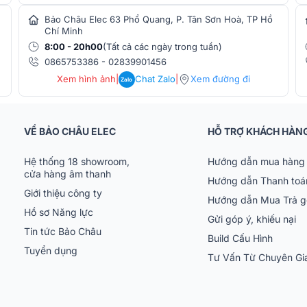
Bảo Châu Elec 63 Phổ Quang, P. Tân Sơn Hoà, TP Hồ
Chí Minh
8:00 - 20h00
(Tất cả các ngày trong tuần)
0865753386
-
02839901456
Xem hình ảnh
|
Chat Zalo
|
Xem đường đi
Zalo
VỀ BẢO CHÂU ELEC
HỖ TRỢ KHÁCH HÀN
Hệ thống 18 showroom,
Hướng dẫn mua hàng 
cửa hàng âm thanh
Hướng dẫn Thanh toá
Giới thiệu công ty
Hướng dẫn Mua Trả 
Hồ sơ Năng lực
Gửi góp ý, khiếu nại
Tin tức Bảo Châu
Build Cấu Hình
Tuyển dụng
Tư Vấn Từ Chuyên G