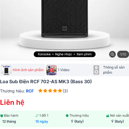
1/10
Thông số sản 
Hình ảnh sản phẩm
1 Video
phẩm
Loa Sub Điện RCF 702-AS MK3 (Bass 30)
Thương hiệu:
RCF
(3)
Liên hệ
Bảo hành
1 đổi 1
Thương hiệu
Nơi sản xuất
12 tháng
15 ngày
Ý (Italy)
Ý (Italy)