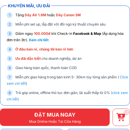
KHUYẾN MÃI, ƯU ĐÃI
Tặng
Dây AV 1.8M
hoặc
Dây Canon 3M
Miễn phí set up, lắp đặt với đội ngũ kỹ thuật chuyên sâu
Giảm ngay
100.000đ
khi Check-in
Facebook & Map
(Áp dụng hóa
đơn trên 3tr).
Xem chi tiết
Ở đâu bán rẻ, chúng tôi bán rẻ hơn
Ưu đãi đặc biệt
cho doanh nghiệp, dự án
Giao hàng toàn quốc, thanh toán COD
Miễn phí giao hàng trong bán kính 5- 30km tùy từng sản phẩm (
Click
xem chi tiết
)
Trả góp online, offline thủ tục đơn giản, lãi suất thấp từ 0%
(click xem
chi tiết)
0
ĐẶT MUA NGAY
Mua Online Hoặc Tại Cửa Hàng