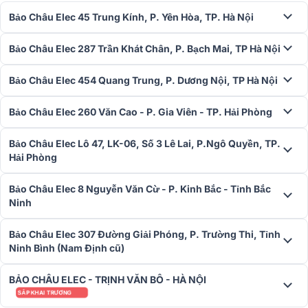
thống âm thanh của bạn. Liên hệ ngay với
Bảo Châu Elec
theo số
Bảo Châu Elec 45 Trung Kính, P. Yên Hòa, TP. Hà Nội
hotline
1900 0255
để sở hữu sản phẩm với mức giá hấp dẫn cùng
nhiều ưu đãi.
Bảo Châu Elec 287 Trần Khát Chân, P. Bạch Mai, TP Hà Nội
Loa sub, Loa siêu trầm, Loa sub điện,
Bảo Châu Elec 454 Quang Trung, P. Dương Nội, TP Hà Nội
Loa sub hơi| Âm Thanh Uy Lực - Cực
Khủng‎
Bảo Châu Elec 260 Văn Cao - P. Gia Viên - TP. Hải Phòng
Tổng hợp các dòng loa sub điện, sub hơi, sub
JBL, loa sub karaoke gia đình, sân
Bảo Châu Elec Lô 47, LK-06, Số 3 Lê Lai, P.Ngô Quyền, TP.
khẩu chuẩn, các mẫu mới nhất năm 2025 tại
Hải Phòng
Bảo Châu Elec. Loa tạo ra từng dải trầm uy
lực, chính xác cho cả karaoke, nghe nhạc và xem phim gia
đình. Click để tham khảo.
Bảo Châu Elec 8 Nguyễn Văn Cừ - P. Kinh Bắc - Tỉnh Bắc
Ninh
Bảo Châu Elec 307 Đường Giải Phóng, P. Trường Thi, Tỉnh
Ninh Bình (Nam Định cũ)
BẢO CHÂU ELEC - TRỊNH VĂN BÔ - HÀ NỘI
SẮP KHAI TRƯƠNG