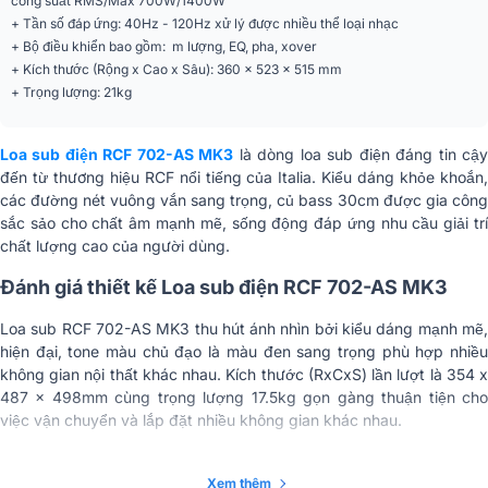
công suất RMS/Max 700W/1400W
+ Tần số đáp ứng: 40Hz - 120Hz xử lý được nhiều thể loại nhạc
Màu sắc
Đen
+ Bộ điều khiển bao gồm: m lượng, EQ, pha, xover
+ Kích thước (Rộng x Cao x Sâu): 360 x 523 x 515 mm
Chất liệu
Gỗ sơn chống trầy
+ Trọng lượng: 21kg
Phân khúc
Siêu cao cấp
Loa sub điện RCF 702-AS MK3
là dòng loa sub điện đáng tin cậ
Kích thước (Rộng x
đến từ thương hiệu RCF nổi tiếng của Italia. Kiểu dáng khỏe khoắn,
360 x 523 x 515 mm
Cao x Sâu)
các đường nét vuông vắn sang trọng, củ bass 30cm được gia công
sắc sảo cho chất âm mạnh mẽ, sống động đáp ứng nhu cầu giải trí
Trọng lượng
21kg
chất lượng cao của người dùng.
Đánh giá thiết kế Loa sub điện RCF 702-AS MK3
Loa sub RCF 702-AS MK3 thu hút ánh nhìn bởi kiểu dáng mạnh mẽ,
hiện đại, tone màu chủ đạo là màu đen sang trọng phù hợp nhiều
không gian nội thất khác nhau. Kích thước (RxCxS) lần lượt là 354 x
487 x 498mm cùng trọng lượng 17.5kg gọn gàng thuận tiện cho
việc vận chuyển và lắp đặt nhiều không gian khác nhau.
Xem thêm