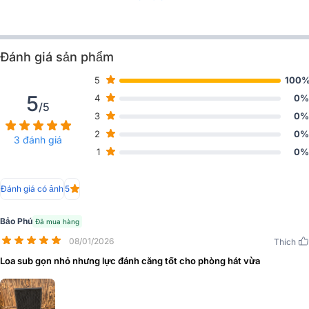
Đánh giá sản phẩm
5
100
5
4
0%
/5
3
0%
2
0%
3 đánh giá
1
0%
Đánh giá có ảnh
5
Bảo Phú
Đã mua hàng
08/01/2026
Thích
Loa sub gọn nhỏ nhưng lực đánh căng tốt cho phòng hát vừa
Mặt trước là lớp tản nhiệt bằng thép chắc chắn, bảo vệ tốt hệ thống