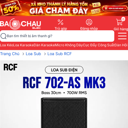
0
Trả góp
Đăng nhập
Giỏ hàng
Bạn tìm thiết bị âm thanh gì?
Loa Kéo
Loa Karaoke
Dàn Karaoke
Micro Không Dây
Cục Đẩy Công Suất
Dàn Hội
›
›
Trang Chủ
Loa Sub
Loa Sub RCF