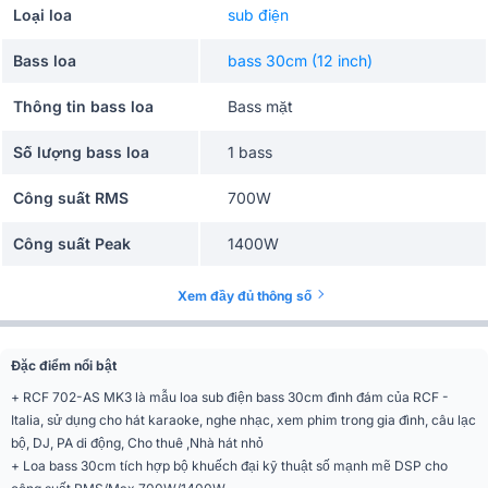
Loại loa
sub điện
Bass loa
bass 30cm (12 inch)
Thông tin bass loa
Bass mặt
Số lượng bass loa
1 bass
Công suất RMS
700W
Công suất Peak
1400W
Công nghệ âm thanh
mạch class D
Xem đầy đủ thông số
Độ nhạy tối đa
129 dB
Đặc điểm nổi bật
Tần số đáp tuyến
40Hz - 120Hz
+ RCF 702-AS MK3 là mẫu loa sub điện bass 30cm đình đám của RCF -
Italia, sử dụng cho hát karaoke, nghe nhạc, xem phim trong gia đình, câu lạc
Ứng dụng mở rộng
Karaoke
bộ, DJ, PA di động, Cho thuê ,Nhà hát nhỏ
+ Loa bass 30cm tích hợp bộ khuếch đại kỹ thuật số mạnh mẽ DSP cho
Cổng kết nối
XLR