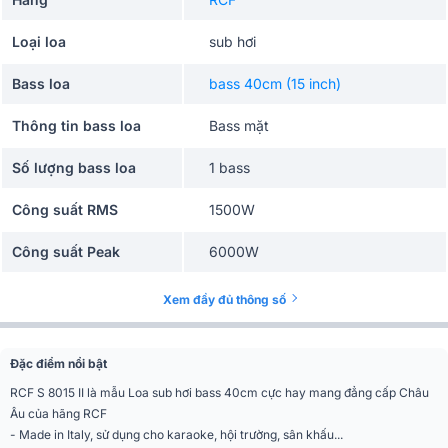
Loại loa
sub hơi
Bass loa
bass 40cm (15 inch)
Thông tin bass loa
Bass mặt
Số lượng bass loa
1 bass
Công suất RMS
1500W
Công suất Peak
6000W
Công nghệ âm thanh
mạch class D, Tích hợp Amply
Xem đầy đủ thông số
Độ nhạy(SPL)
98 dB
Đặc điểm nổi bật
Độ nhạy tối đa
133 dB
RCF S 8015 II là mẫu Loa sub hơi bass 40cm cực hay mang đẳng cấp Châu
Âu của hãng RCF
Tần số đáp tuyến
35Hz - 200Hz
- Made in Italy, sử dụng cho karaoke, hội trường, sân khấu...