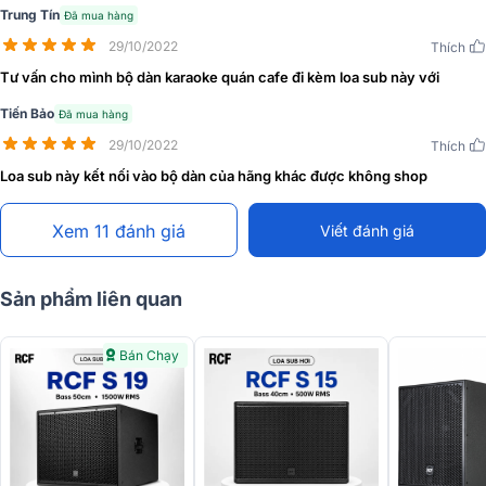
Trung Tín
Đã mua hàng
29/10/2022
Thích
Tư vấn cho mình bộ dàn karaoke quán cafe đi kèm loa sub này với
Tiến Bảo
Đã mua hàng
29/10/2022
Thích
Loa sub này kết nối vào bộ dàn của hãng khác được không shop
Xem 11 đánh giá
Viết đánh giá
RCF S 8015 có thiết kế lưới kim loại cao cấp giống tổ ong rất xinh
xắn. Đặc biệt nổi bật Logo màu trắng trên nền đen được gắn ở đằng
trước chắc chắn nâng tầm thương hiệu. Mặt sau là thiết kế hai cổng
Sản phẩm liên quan
kết nối gọn gàng, độ tin cậy khá cao.
Bán Chạy
Đánh giá chất lượng loa sub hơi RCF S 8015II
Sub hơi bass 40cm
Loa sub hơi RCF S 8015II có thiết kế bass 40cm hoạt động bền bỉ.
Loa bass mặt với 1 củ loa bass 40cm, cuộn âm 10.16cm chịu nhiệt
cao.