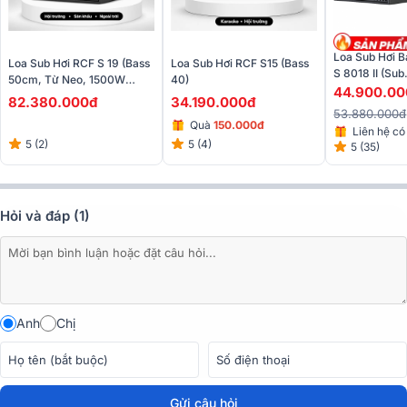
Loa Sub Hơi 
Loa Sub Hơi RCF S 19 (Bass
Loa Sub Hơi RCF S15 (bass
S 8018 II (Sub
50cm, Từ Neo, 1500W
40)
Đơn,1500W/6
44.900.00
RMS, 30Hz, SPL 139dB)
82.380.000đ
34.190.000đ
Italy)
53.880.000đ
Quà
150.000đ
Liên hệ có 
5 (2)
5 (4)
5 (35)
Hỏi và đáp (1)
Anh
Chị
Hầu hết những người đã sử dụng nhận xét rằng dòng sub này sử
dụng rất tốt, âm thanh chất lượng, âm bass chắc, sâu lắng, thu hút
tất cả mọi người. Điều đặc biệt là loa được sử dụng nhiều trong các
Gửi câu hỏi
dàn karaoke, dàn nghe nhạc, có thể chơi nhiều thể loại nhạc, đáp