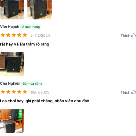
Văn Hoạch
Đã mua hàng
24/12/2024
Thích
rất hay và âm trầm rõ ràng
Loa dạng hình hộp, thùng loa được làm gỗ ép bạch dương khá dày
dặn, bền bỉ, bên ngoài được sơn thêm 1 lớp sơn đen mịn giúp bảo vệ
Chú Nghiêm
Đã mua hàng
hệ thống loa khỏi bụi và hơi nước hiệu quả.
19/01/2023
Thích
Loa chơi hay, giá phải chăng, nhân viên chu đáo