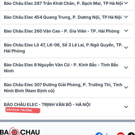
Bảo Châu Elec 287 Trần Khát Chân, P. Bạch Mai, TP Hà Nội
Bảo Châu Elec 454 Quang Trung, P. Dương Nội, TP Hà Nội
Với công suất hoạt động lớn, mạnh mẽ này nên loa thường được sử
Bảo Châu Elec 260 Văn Cao - P. Gia Viên - TP. Hải Phòng
dụng nhiều trong các dàn âm thanh sân khấu, hội trường để đảm
bảo đúng nhu cầu sử dụng của người chơi nhạc. Bass sâu lắng
Bảo Châu Elec Lô 47, LK-06, Số 3 Lê Lai, P.Ngô Quyền, TP.
sẽ mang đến cho người dùng những trải nghiệm âm nhạc tốt nhất.
Hải Phòng
Bảo Châu Elec 8 Nguyễn Văn Cừ - P. Kinh Bắc - Tỉnh Bắc
Ninh
Bảo Châu Elec 307 Đường Giải Phóng, P. Trường Thi, Tỉnh
Ninh Bình (Nam Định cũ)
BẢO CHÂU ELEC - TRỊNH VĂN BÔ - HÀ NỘI
SẮP KHAI TRƯƠNG