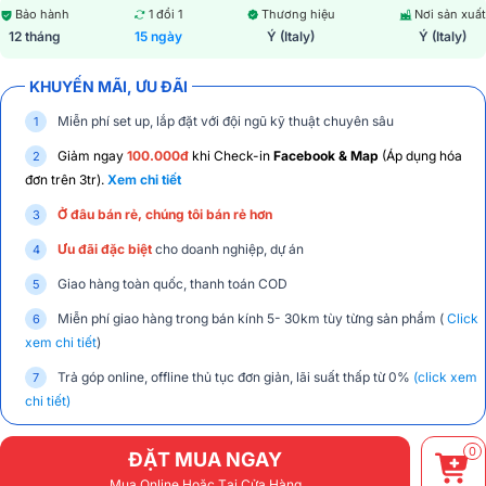
Bảo hành
1 đổi 1
Thương hiệu
Nơi sản xuất
12 tháng
15 ngày
Ý (Italy)
Ý (Italy)
KHUYẾN MÃI, ƯU ĐÃI
Miễn phí set up, lắp đặt với đội ngũ kỹ thuật chuyên sâu
Giảm ngay
100.000đ
khi Check-in
Facebook & Map
(Áp dụng hóa
đơn trên 3tr).
Xem chi tiết
Ở đâu bán rẻ, chúng tôi bán rẻ hơn
Ưu đãi đặc biệt
cho doanh nghiệp, dự án
Giao hàng toàn quốc, thanh toán COD
Miễn phí giao hàng trong bán kính 5- 30km tùy từng sản phẩm (
Click
xem chi tiết
)
Trả góp online, offline thủ tục đơn giản, lãi suất thấp từ 0%
(click xem
chi tiết)
0
ĐẶT MUA NGAY
Mua Online Hoặc Tại Cửa Hàng