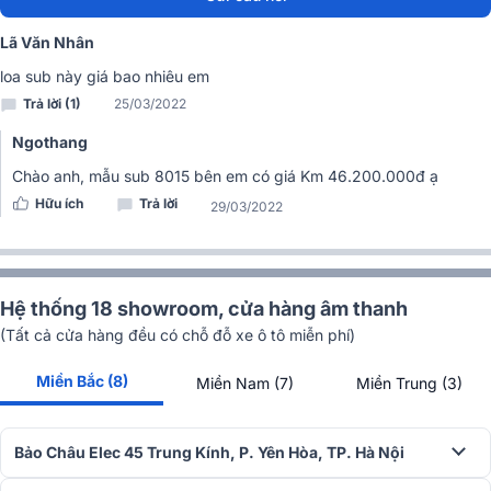
ứng mọi nhu cầu của người chơi.
Lã Văn Nhân
Công suất cực lớn
loa sub này giá bao nhiêu em
RCF S 8015
đáp ứng tần số 35Hz - 200Hz, khả năng tái tạo â
Trả lời (1)
25/03/2022
hoàn hảo. Hơn hết là khả năng hoạt động với công suất mạnh mẽ,
Ngothang
khi hoạt động liên tục loa đạt công suất 1500W, công suất cực đại
là 6000W với chất âm mạnh mẽ.
Chào anh, mẫu sub 8015 bên em có giá Km 46.200.000đ ạ
Hữu ích
Trả lời
29/03/2022
Hệ thống 18 showroom, cửa hàng âm thanh
(Tất cả cửa hàng đều có chỗ đỗ xe ô tô miễn phí)
Miền Bắc (8)
Miền Nam (7)
Miền Trung (3)
Bảo Châu Elec 45 Trung Kính, P. Yên Hòa, TP. Hà Nội