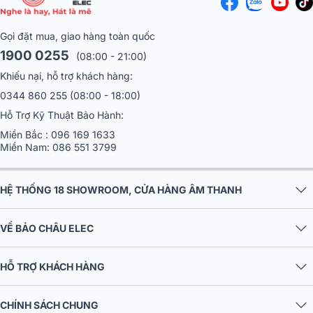
Phối ghép chắc chắn
Sub hơi RCF S 8015II được thiết kế có thể phối ghép dễ dàng với
Gọi đặt mua, giao hàng toàn quốc
nhiều thiết bị âm nhạc khác nhau. Độ nhạy loa là 98dB, 2 cổng kết
1900 0255
(08:00 - 21:00)
nối NL4 tin cậy giúp người dùng thỏa mãn đam mê âm nhạc chất
Khiếu nại, hỗ trợ khách hàng:
lượng.
0344 860 255
(08:00 - 18:00)
Hỗ Trợ Kỹ Thuật Bảo Hành:
Miền Bắc :
096 169 1633
Miền Nam:
086 551 3799
HỆ THỐNG 18 SHOWROOM, CỬA HÀNG ÂM THANH
VỀ BẢO CHÂU ELEC
HỖ TRỢ KHÁCH HÀNG
CHÍNH SÁCH CHUNG