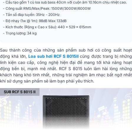
- Cấu tạo gồm 1 củ loa sub bass 40cm với cuộn âm 10.16cm chịu nhiệt cao.
Trở kháng
8 ohms
- Công suất RMS/Max/Peak: 1500W/3000W/6000W
- Tần số đáp tuyến: 35Hz - 200Hz
Cổng kết nối
2 x NL4
- Độ nhạy (1w @ 1m): 98dB Max 133dB
- Kích thước (Rộng x Cao x Sâu): 440 x 529 x 615mm
Màu sắc
Đen
- Trọng lượng: 34 kg
Chất liệu
Gỗ sơn chống trầy
Sau thành công của những sản phẩm sub hơi có công suất hoạt
Phân khúc
Siêu cao cấp
động khá lớn,
Loa sub hơi RCF S 8015II
cũng được trang bị nhữn
linh kiện cao cấp, công nghệ hiện đại để mang tới khả năng hoạt
Kích thước (Rộng x
động bền bỉ, mạnh mẽ nhất. RCF S 8015 luôn làm hài lòng những
440 x 529 x 615 mm
Cao x Sâu)
khách hàng khó tính nhất, những trải nghiệm âm nhạc bất ngờ nhất
khi sử dụng sản phẩm sẽ làm bạn phải yêu thích.
Trọng lượng
34 kg