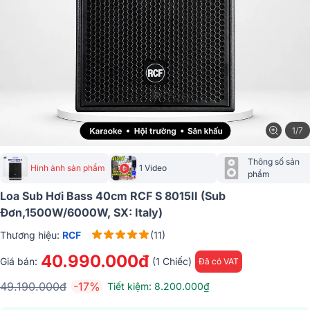
1/7
Thông số sản 
Hình ảnh sản phẩm
1 Video
phẩm
Loa Sub Hơi Bass 40cm RCF S 8015II (Sub
Đơn,1500W/6000W, SX: Italy)
Thương hiệu:
RCF
(11)
40.990.000đ
Giá bán:
(1 Chiếc)
Đã có VAT
49.190.000đ
-17%
Tiết kiệm: 8.200.000₫