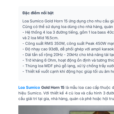
Đặc điểm nổi bật
Loa Sumico Gold Horn 15 ứng dụng cho nhu cầu giải t
Cũng có thể sử dụng loa dùng cho nhà hàng, quán c
- Hệ thống 4 loa 3 đường tiếng, gồm 1 loa bass 4
và 2 loa Mid 16.5cm.
- Công suất RMS 350W, công suất Peak 450W mạ
- Độ nhạy cao 93dB, dễ phối ghép với ampli karaoke
- Dải tần số rộng 20Hz - 20kHz cho khả năng tái tạo
- Trở kháng 6 Ohm, hoạt động ổn định và tương thích
- Thùng loa MDF phủ gỗ lạng, xử lý chống trầy xướ
- Thiết kế vuốt cạnh khí động học giúp tối ưu âm 
Loa Sumico
Gold Horn 15
là mẫu loa cao cấp thuộc 
hiệu Sumico. Với thiết kế 4 củ loa và cấu hình 3 đư
cầu giải trí tại gia, nhà hàng, quán cà phê hoặc hội t