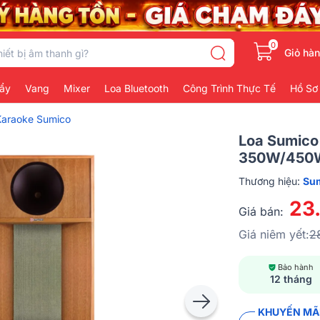
0
Giỏ hà
ẩy
Vang
Mixer
Loa Bluetooth
Công Trình Thực Tế
Hồ Sơ
Karaoke Sumico
Loa Sumico
350W/450W
Thương hiệu:
Su
23
Giá bán:
Giá niêm yết:
2
Bảo hành
12 tháng
KHUYẾN MÃI