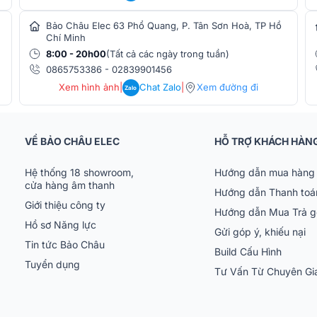
n bằng giữa ba dải âm (trầm - trung - cao),
Bảo Châu Elec 63 Phổ Quang, P. Tân Sơn Hoà, TP Hồ
ý tưởng cho cả nghe nhạc lẫn hát karaoke.
Chí Minh
8:00 - 20h00
(Tất cả các ngày trong tuần)
0865753386
-
02839901456
Xem hình ảnh
|
Chat Zalo
|
Xem đường đi
Zalo
VỀ BẢO CHÂU ELEC
HỖ TRỢ KHÁCH HÀN
Hệ thống 18 showroom,
Hướng dẫn mua hàng 
cửa hàng âm thanh
Hướng dẫn Thanh toá
Giới thiệu công ty
Hướng dẫn Mua Trả 
Hồ sơ Năng lực
Gửi góp ý, khiếu nại
Tin tức Bảo Châu
Build Cấu Hình
Tuyển dụng
Tư Vấn Từ Chuyên G