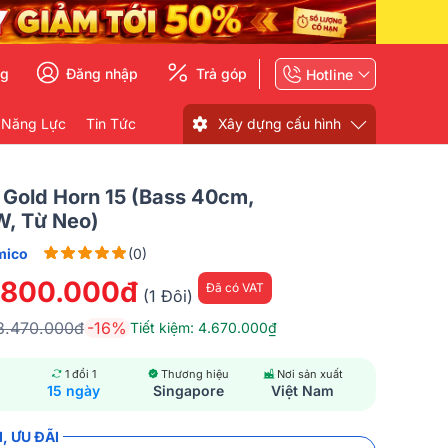
ng
Đăng nhập
Trả góp
Hotline
 Năng Lực
Tin Tức
Xây dựng cấu hình
 Gold Horn 15 (Bass 40cm,
, Từ Neo)
mico
(0)
.800.000đ
Đã có VAT
(1 Đôi)
8.470.000đ
-16%
Tiết kiệm: 4.670.000₫
1 đổi 1
Thương hiệu
Nơi sản xuất
15 ngày
Singapore
Việt Nam
, ƯU ĐÃI