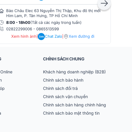
Bảo Châu Elec 63 Nguyễn Thị Thập, Khu đô thị mới
Bảo
Him Lam, P. Tân Hưng, TP Hồ Chí Minh
Phò
8:00 - 18h00
(Tất cả các ngày trong tuần)
8:0
02822299006
-
0865513599
086
Xem hình ảnh
|
Chat Zalo
|
Xem đường đi
Zalo
G
CHÍNH SÁCH CHUNG
Online
Khách hàng doanh nghiệp (B2B)
n
Chính sách bảo hành
góp
Chính sách đổi trả
Chính sách vận chuyển
Chính sách bán hàng chính hãng
ia
Chính sách bảo mật thông tin