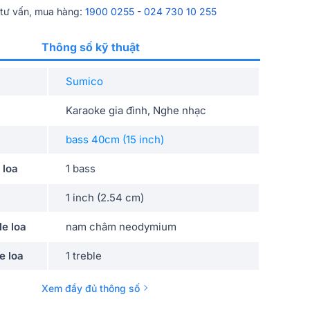
 tư vấn, mua hàng:
1900 0255
-
024 730 10 255
Thông số kỹ thuật
Sumico
Karaoke gia đình, Nghe nhạc
bass 40cm (15 inch)
 loa
1 bass
1 inch (2.54 cm)
le loa
nam châm neodymium
e loa
1 treble
d)
8 inch (20.32 cm)
Xem đầy đủ thông số