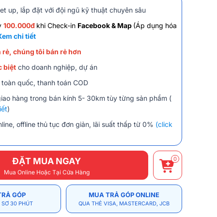
et up, lắp đặt với đội ngũ kỹ thuật chuyên sâu
y
100.000đ
khi Check-in
Facebook & Map
(Áp dụng hóa
Xem chi tiết
 rẻ, chúng tôi bán rẻ hơn
 biệt
cho doanh nghiệp, dự án
 toàn quốc, thanh toán COD
giao hàng trong bán kính 5- 30km tùy từng sản phẩm (
iết
)
line, offline thủ tục đơn giản, lãi suất thấp từ 0%
(click
0
ĐẶT MUA NGAY
Mua Online Hoặc Tại Cửa Hàng
TRẢ GÓP
MUA TRẢ GÓP ONLINE
 SƠ 30 PHÚT
QUA THẺ VISA, MASTERCARD, JCB