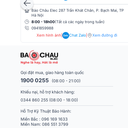
Cấu trúc 3 đường tiếng này không chỉ mang lại sự câ
Bảo Châu Elec 287 Trần Khát Chân, P. Bạch Mai, TP
mà còn giúp tổng thể âm thanh mượt mà, tách bạch, l
Hà Nội
8:00 - 18h00
(Tất cả các ngày trong tuần)
0941859988
Xem hình ảnh
|
Chat Zalo
|
Xem đường đi
Zalo
Gọi đặt mua, giao hàng toàn quốc
1900 0255
(08:00 - 21:00)
Khiếu nại, hỗ trợ khách hàng:
0344 860 255
(08:00 - 18:00)
Hỗ Trợ Kỹ Thuật Bảo Hành:
Miền Bắc :
096 169 1633
Miền Nam:
086 551 3799