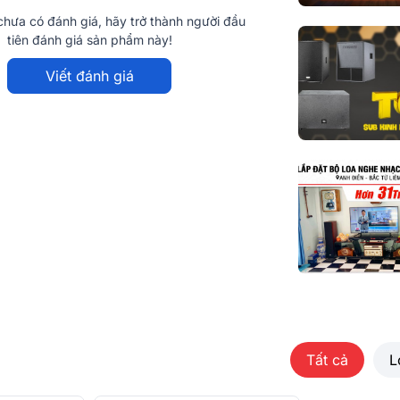
Trọng lượng
hưa có đánh giá, hãy trở thành người đầu
tiên đánh giá sản phẩm này!
ng Chi Tiết
Nhập khẩu & 
phối
Viết đánh giá
ế họng kèn đặc trưng - biểu tượng cho đẳng
ợc phủ
gỗ lạng cao cấp
, vân gỗ tự nhiên tạo
được xử lý chống trầy xước, kháng ẩm và
trong các môi trường nội thất khác nhau.
Tất cả
L