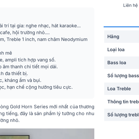
Liên hệ
rí tại gia: nghe nhạc, hát karaoke...
afe, hội trường nhỏ....
Hãng
0cm, Treble 1 inch, nam châm Neodymium
Loại loa
nh mẽ
, ampli tích hợp vang số.
Bass loa
 âm thanh chi tiết mọi dải.
 đa thiết bị.
Số lượng bass
c, kháng ẩm và bụi.
học, hạn chế cộng hưởng tiêu cực.
Loa Treble
Thông tin treb
dòng Gold Horn Series mới nhất của thương
ờng tiếng, đây là sản phẩm lý tưởng cho nhu
Số lượng trebl
rường nhỏ.
Loa Trung (mi