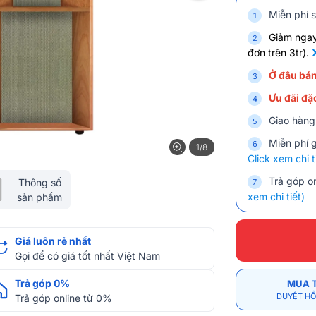
Miễn phí s
Giảm nga
đơn trên 3tr).
Ở đâu bán
Ưu đãi đặc
Giao hàng
Miễn phí 
1/8
Click xem chi t
Trả góp on
Thông số
xem chi tiết)
sản phẩm
Giá luôn rẻ nhất
Gọi để có giá tốt nhất Việt Nam
Trả góp 0%
MUA 
DUYỆT HỒ
Trả góp online từ 0%