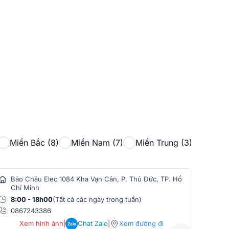
Miền Bắc (8)
Miền Nam (7)
Miền Trung (3)
Bảo Châu Elec 1084 Kha Vạn Cân, P. Thủ Đức, TP. Hồ
Bảo
Chí Minh
Min
8:00 - 18h00
(Tất cả các ngày trong tuần)
8:0
0867243386
086
Xem hình ảnh
|
Chat Zalo
|
Xem đường đi
Zalo