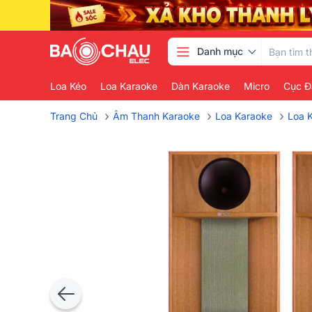
Danh mục
Loa Kéo
Loa Karaoke
Dàn Karaoke
Micro
Cục Đ
›
›
›
Trang Chủ
Âm Thanh Karaoke
Loa Karaoke
Loa 