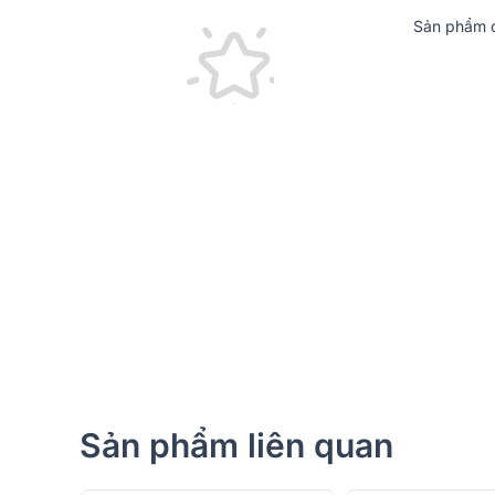
Sản phẩm c
1. Thiết Kế Sang Trọng - Đẳng Cấp trong Từ
Loa karaoke
Sumico Gold Horn 15 nổi bật với thiết k
cấp âm thanh chuyên nghiệp. Toàn bộ thùng loa đư
nên vẻ đẹp cổ điển mà vẫn sang trọng. Bề mặt gỗ 
chống bụi, giúp loa luôn bền đẹp dù sử dụng lâu dài 
Sản phẩm liên quan