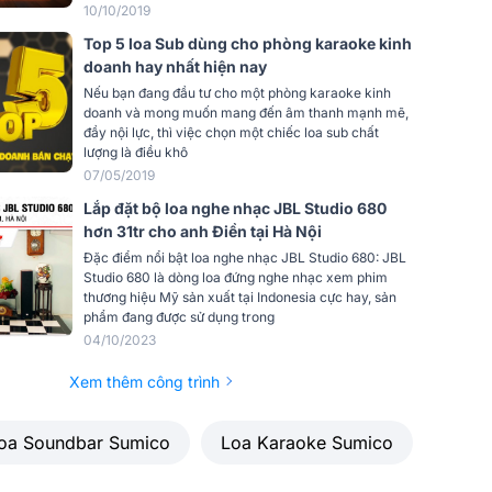
10/10/2019
40kg/loa
Top 5 loa Sub dùng cho phòng karaoke kinh
Phân
doanh hay nhất hiện nay
Công ty TNHH Quốc Tế Anh Duy
Nếu bạn đang đầu tư cho một phòng karaoke kinh
doanh và mong muốn mang đến âm thanh mạnh mẽ,
đầy nội lực, thì việc chọn một chiếc loa sub chất
lượng là điều khô
07/05/2019
Lắp đặt bộ loa nghe nhạc JBL Studio 680
hơn 31tr cho anh Điền tại Hà Nội
Đặc điểm nổi bật loa nghe nhạc JBL Studio 680: JBL
Studio 680 là dòng loa đứng nghe nhạc xem phim
thương hiệu Mỹ sản xuất tại Indonesia cực hay, sản
phẩm đang được sử dụng trong
04/10/2023
Xem thêm công trình
oa Soundbar Sumico
Loa Karaoke Sumico