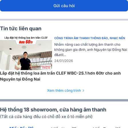
Gửi câu hỏi
dBTechnologies IS6T
Loa đồng trục 2 đường tiếng
Loa treo tường dBTechnologies IS6T được thiết kế là loa treo tường
Tin tức liên quan
hai đường tiếng đồng trục, loa này kết hợp cả loa treble và loa trầm
CÔNG TRÌNH ÂM THANH THÔNG BÁO, NHẠC NỀN
trong một thiết kế duy nhất. Sự kết hợp giữa loa trầm có kích thước
Nhằm nâng cao chất lượng âm thanh cho
6.5" và loa treble có kích thước 0.75" tạo ra âm thanh chi tiết và
không gian gia đình, anh Nguyên tại Đồng Nai
đầy đủ, phản ánh rõ ràng mỗi chi tiết âm nhạc.
đ&atil...
24/01/2026
Lắp đặt hệ thống loa âm trần CLEF WBC-2S.1 hơn 60tr cho anh
Nguyên tại Đồng Nai
Xem thêm công trình
Hệ thống 18 showroom, cửa hàng âm thanh
(Tất cả cửa hàng đều có chỗ đỗ xe ô tô miễn phí)