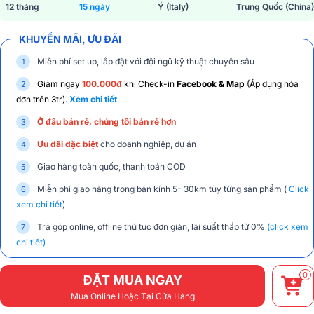
12 tháng
15 ngày
Ý (Italy)
Trung Quốc (China)
KHUYẾN MÃI, ƯU ĐÃI
Miễn phí set up, lắp đặt với đội ngũ kỹ thuật chuyên sâu
Giảm ngay
100.000đ
khi Check-in
Facebook & Map
(Áp dụng hóa
đơn trên 3tr).
Xem chi tiết
Ở đâu bán rẻ, chúng tôi bán rẻ hơn
Ưu đãi đặc biệt
cho doanh nghiệp, dự án
Giao hàng toàn quốc, thanh toán COD
Miễn phí giao hàng trong bán kính 5- 30km tùy từng sản phẩm (
Click
xem chi tiết
)
Trả góp online, offline thủ tục đơn giản, lãi suất thấp từ 0%
(click xem
chi tiết)
0
ĐẶT MUA NGAY
Mua Online Hoặc Tại Cửa Hàng