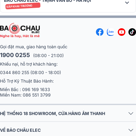
BẢO CHÂU ELEC - TRỊNH VĂN BÔ - HÀ NỘI
SẮP KHAI TRƯƠNG
Gọi đặt mua, giao hàng toàn quốc
1900 0255
(08:00 - 21:00)
Khiếu nại, hỗ trợ khách hàng:
0344 860 255
(08:00 - 18:00)
Hỗ Trợ Kỹ Thuật Bảo Hành:
Góc phủ âm 100×100°
Miền Bắc :
096 169 1633
Miền Nam:
086 551 3799
Với góc phủ âm là 100×100° loa dBTechnologies IS6T có khả năng
phủ sóng âm rộng và đồng đều trong không gian, tối ưu hóa trải
nghiệm nghe âm thanh.
HỆ THỐNG 18 SHOWROOM, CỬA HÀNG ÂM THANH
Dễ dàng phối ghép
VỀ BẢO CHÂU ELEC
Trở kháng là 8 Ohm và độ nhạy là 93dB, cho thấy loa này có khả