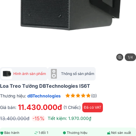
1/4
Hình ảnh sản phẩm
Thông số sản phẩm
Loa Treo Tường DBTechnologies IS6T
Thương hiệu:
dBTechnologies
(0)
11.430.000đ
Giá bán:
(1 Chiếc)
Đã có VAT
13.400.000đ
-15%
Tiết kiệm: 1.970.000₫
Bảo hành
1 đổi 1
Thương hiệu
Nơi sản xuất