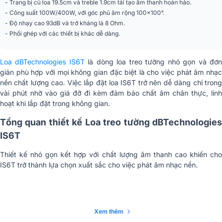
Độ nhạy(SPL)
93dB
- Trang bị củ loa 19.5cm và treble 1.9cm tái tạo âm thanh hoàn hảo.
- Công suất 100W/400W, với góc phủ âm rộng 100x100°.
Tần số đáp tuyến
85Hz - 20kHz
- Độ nhạy cao 93dB và trở kháng là 8 Ohm.
- Phối ghép với các thiết bị khác dễ dàng.
Số đường tiếng
2 đường tiếng
Sân khấu, Sự kiện, Hội trường, Nhà
Loa dBTechnologies IS6T
là dòng loa treo tường nhỏ gọn và đơ
Ứng dụng mở rộng
hàng, Quán cafe
giản phù hợp với mọi không gian đặc biệt là cho việc phát âm nhạc
nền chất lượng cao. Việc lắp đặt loa IS6T trở nên dễ dàng chỉ trong
Dải tần đáp ứng [-6
85 Hz – 20,000 Hz
vài phút nhờ vào giá đỡ đi kèm đảm bảo chất âm chân thực, linh
dB]
hoạt khi lắp đặt trong không gian.
Trở kháng
8 Ohm
Tổng quan thiết kế Loa treo tường dBTechnologies
IS6T
Mức âm thanh tối đa
119 dB
Thiết kế nhỏ gọn kết hợp với chất lượng âm thanh cao khiến cho
Góc phủ âm
100×100°
IS6T trở thành lựa chọn xuất sắc cho việc phát âm nhạc nền.
Tần số chia
2100 Hz (bộ chia nội bộ)
Điểm treo
2x M6 ốc ren
Xem thêm
Phụ kiện
Giá đỡ đi kèm