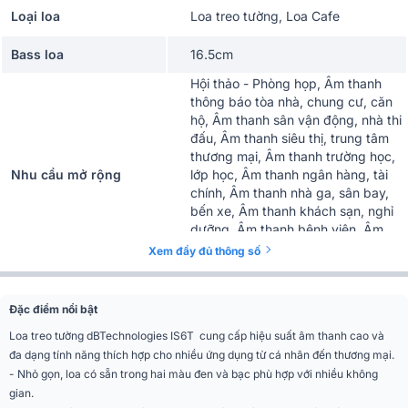
Loại loa
Loa treo tường, Loa Cafe
Bass loa
16.5cm
Hội thảo - Phòng họp, Âm thanh
thông báo tòa nhà, chung cư, căn
hộ, Âm thanh sân vận động, nhà thi
đấu, Âm thanh siêu thị, trung tâm
thương mại, Âm thanh trường học,
Nhu cầu mở rộng
lớp học, Âm thanh ngân hàng, tài
chính, Âm thanh nhà ga, sân bay,
bến xe, Âm thanh khách sạn, nghỉ
dưỡng, Âm thanh bệnh viện, Âm
thanh nhà xưởng, nhà máy, văn
Xem đầy đủ thông số
phòng
Loa Treble
0.75 inch (1.91 cm)
Đặc điểm nổi bật
Công suất RMS
100W
Loa treo tường dBTechnologies IS6T cung cấp hiệu suất âm thanh cao và
đa dạng tính năng thích hợp cho nhiều ứng dụng từ cá nhân đến thương mại.
Công suất Max
400W
- Nhỏ gọn, loa có sẵn trong hai màu đen và bạc phù hợp với nhiều không
gian.