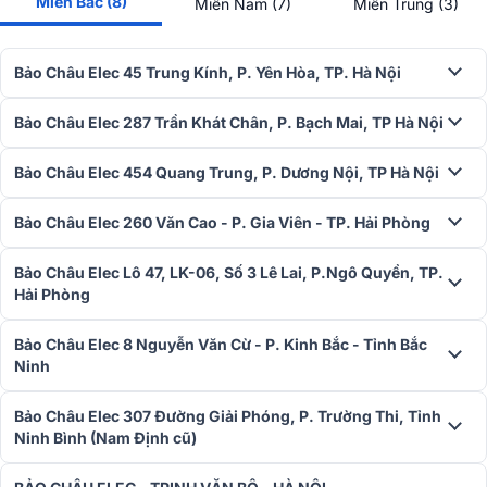
Miền Bắc (8)
Miền Nam (7)
Miền Trung (3)
Bảo Châu Elec 45 Trung Kính, P. Yên Hòa, TP. Hà Nội
Bảo Châu Elec 287 Trần Khát Chân, P. Bạch Mai, TP Hà Nội
Công suất lý tưởng
Với công suất RMS là 100W và công suất cực đại lên đến 400W, loa
Bảo Châu Elec 454 Quang Trung, P. Dương Nội, TP Hà Nội
treo tường dBTechnologies IS6T có khả năng cung cấp âm thanh
mạnh mẽ và sống động, đáp ứng được nhu cầu của các ứng dụng
Bảo Châu Elec 260 Văn Cao - P. Gia Viên - TP. Hải Phòng
âm thanh khác nhau từ không gian nhỏ đến lớn.
Dải tần rộng
Bảo Châu Elec Lô 47, LK-06, Số 3 Lê Lai, P.Ngô Quyền, TP.
Hải Phòng
Dải tần đáp ứng: Với dải tần đáp ứng rộng từ 85 Hz đến 20,000 Hz,
loa cung cấp âm thanh cân đối từ âm trầm sâu đến âm cao sáng.
Bảo Châu Elec 8 Nguyễn Văn Cừ - P. Kinh Bắc - Tỉnh Bắc
Với mức âm thanh tối đa lên đến 119 dB, loa có thể tạo ra âm thanh
Ninh
mạnh mẽ và sống động, phù hợp cho các sự kiện và không gian lớn.
Bảo Châu Elec 307 Đường Giải Phóng, P. Trường Thi, Tỉnh
Ninh Bình (Nam Định cũ)