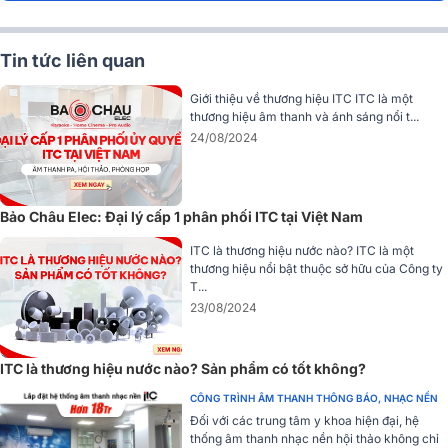
Tin tức liên quan
Giới thiệu về thương hiệu ITC ITC là một
thương hiệu âm thanh và ánh sáng nổi t...
24/08/2024
Hệ thống phân tần chất lượng cao trong ITC T-775P đảm bảo sự
phân chia tần số chính xác, giúp tái tạo âm thanh một cách trung
thực và sống động, phù hợp cho nhiều ứng dụng âm thanh khác
nhau.
Bảo Châu Elec: Đại lý cấp 1 phân phối ITC tại Việt Nam
Công suất ấn tượng
ITC là thương hiệu nước nào? ITC là một
thương hiệu nổi bật thuộc sở hữu của Công ty
Loa ITC T-775P cung cấp công suất định mức @100V với các tùy
T...
chọn 3.75W, 7.5W, 15W, và 30W, mang đến sự linh hoạt cho người
23/08/2024
dùng trong việc điều chỉnh công suất phù hợp với nhu cầu sử dụng.
ITC là thương hiệu nước nào? Sản phẩm có tốt không?
Đặc biệt, với công suất đầu ra @70V tương ứng, loa cho phép thiết
lập cấu hình hệ thống âm thanh một cách dễ dàng và hiệu quả. Với
CÔNG TRÌNH ÂM THANH THÔNG BÁO, NHẠC NỀN
SPL (1W/1M) đạt 92dB và SPL tối đa lên đến 107dB, loa treo tường
Đối với các trung tâm y khoa hiện đại, hệ
ITC T-775P đảm bảo khả năng cung cấp âm lượng mạnh mẽ, duy trì
thống âm thanh nhạc nền hội thảo không chỉ