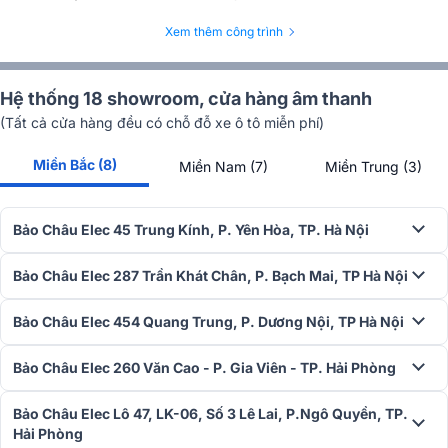
Xem thêm công trình
Khả năng chống nước chuẩn IP66
Hệ thống 18 showroom, cửa hàng âm thanh
Với khả năng chống nước đạt chuẩn IP66, loa treo tường ITC T-
(Tất cả cửa hàng đều có chỗ đỗ xe ô tô miễn phí)
775P có thể hoạt động ổn định trong những môi trường khắc nghiệt,
bao gồm cả các khu vực ngoài trời hay những nơi có độ ẩm cao.
Miền Bắc (8)
Miền Nam (7)
Miền Trung (3)
Tính năng này không chỉ giúp bảo vệ loa khỏi tác động của nước và
bụi bẩn mà còn đảm bảo tuổi thọ sản phẩm được kéo dài, đồng thời
duy trì hiệu suất âm thanh ổn định trong suốt quá trình sử dụng.
Bảo Châu Elec 45 Trung Kính, P. Yên Hòa, TP. Hà Nội
Bảo Châu Elec 287 Trần Khát Chân, P. Bạch Mai, TP Hà Nội
Bảo Châu Elec 454 Quang Trung, P. Dương Nội, TP Hà Nội
Bảo Châu Elec 260 Văn Cao - P. Gia Viên - TP. Hải Phòng
Bảo Châu Elec Lô 47, LK-06, Số 3 Lê Lai, P.Ngô Quyền, TP.
Hải Phòng