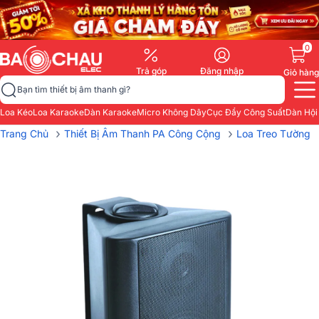
0
Trả góp
Đăng nhập
Giỏ hàng
Bạn tìm thiết bị âm thanh gì?
Loa Kéo
Loa Karaoke
Dàn Karaoke
Micro Không Dây
Cục Đẩy Công Suất
Dàn Hội
›
›
Trang Chủ
Thiết Bị Âm Thanh PA Công Cộng
Loa Treo Tường