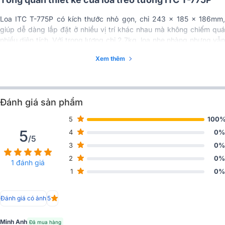
Loa ITC T-775P có kích thước nhỏ gọn, chỉ 243 x 185 x 186mm,
giúp dễ dàng lắp đặt ở nhiều vị trí khác nhau mà không chiếm quá
nhiều diện tích. Với trọng lượng chỉ 2.7kg, loa nhẹ nhàng nhưng vẫn
đảm bảo được sự chắc chắn và ổn định trong quá trình sử dụng.
Xem thêm
Đánh giá sản phẩm
5
100
5
4
0%
/5
3
0%
2
0%
1 đánh giá
1
0%
Đánh giá có ảnh
5
Minh Anh
Đã mua hàng