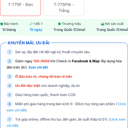
T-775P - Đen
T-775PW -
Trắng
Bảo hành
1 đổi 1
Thương hiệu
Nơi sản xuất
12 tháng
15 ngày
Trung Quốc (China)
Trung Quốc (China)
KHUYẾN MÃI, ƯU ĐÃI
Set up, lắp đặt với đội ngũ kỹ thuật chuyên sâu
Giảm ngay
100.000đ
khi Check-in
Facebook & Map
(Áp dụng hóa
đơn trên 3tr).
Xem chi tiết
Ở đâu bán rẻ, chúng tôi bán rẻ hơn
Ưu đãi đặc biệt
cho doanh nghiệp, dự án
Giao hàng toàn quốc, thanh toán COD
Miễn phí giao hàng trong bán kính 5- 30km tùy từng sản phẩm (
Click
xem chi tiết
)
Trả góp online, offline thủ tục đơn giản, lãi suất thấp từ 0%
(click xem
chi tiết)