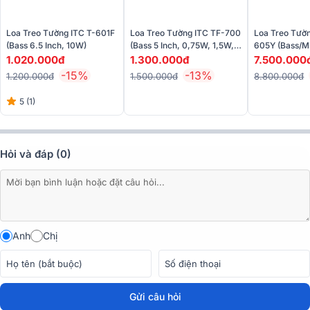
Loa treo tường ITC T-775P được thiết kế với cấu tạo gồm một loa
bass 5 inch và một loa treble 1.5 inch, mang lại khả năng phát âm
Loa Treo Tường ITC T-601F
Loa Treo Tường ITC TF-700
Loa Treo Tườ
thanh chi tiết và rõ ràng. Loa bass 5 inch tái hiện những dải âm trầm
(Bass 6.5 Inch, 10W)
(Bass 5 Inch, 0,75W, 1,5W,
605Y (Bass/Mi
sâu lắng và mạnh mẽ, trong khi loa treble 1.5 inch đảm nhiệm việc
3W, 6W, Chống Cháy)
100W/400W)
1.020.000đ
1.300.000đ
7.500.000
truyền tải các dải âm cao trong trẻo, sắc nét.
-15%
-13%
1.200.000đ
1.500.000đ
8.800.000đ
5 (1)
Hỏi và đáp (0)
Anh
Chị
Gửi câu hỏi