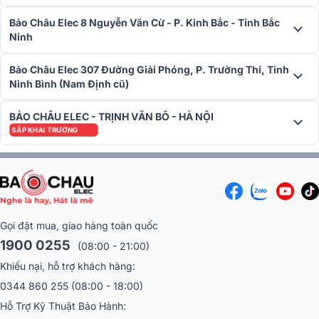
Bảo Châu Elec 8 Nguyễn Văn Cừ - P. Kinh Bắc - Tỉnh Bắc
Ninh
Bảo Châu Elec 307 Đường Giải Phóng, P. Trường Thi, Tỉnh
Ninh Bình (Nam Định cũ)
BẢO CHÂU ELEC - TRỊNH VĂN BÔ - HÀ NỘI
SẮP KHAI TRƯƠNG
Ứng dụng thực tế
Loa ITC T-775P là lựa chọn lý tưởng cho các tòa nhà văn phòng và
Gọi đặt mua, giao hàng toàn quốc
nhà hàng, nơi cần âm thanh thông báo hoặc phát nhạc nền chất
1900 0255
(08:00 - 21:00)
lượng cao. Với khả năng cung cấp âm thanh rõ ràng và mạnh mẽ,
mẫu loa cũng rất phù hợp cho các phòng họp và hội trường, đảm
Khiếu nại, hỗ trợ khách hàng:
bảo rằng mọi thông điệp và bài thuyết trình đều được truyền tải một
0344 860 255
(08:00 - 18:00)
cách chính xác và dễ nghe.
Hỗ Trợ Kỹ Thuật Bảo Hành: