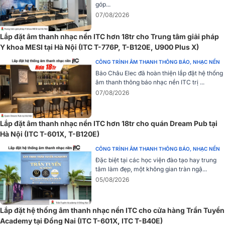
chất lượng âm thanh rõ ràng và sắc nét ngay cả trong những không
góp...
gian lớn hoặc ồn ào.
07/08/2026
Lắp đặt âm thanh nhạc nền ITC hơn 18tr cho Trung tâm giải pháp
Y khoa MESI tại Hà Nội (ITC T-776P, T-B120E, U900 Plus X)
CÔNG TRÌNH ÂM THANH THÔNG BÁO, NHẠC NỀN
Bảo Châu Elec đã hoàn thiện lắp đặt hệ thống
âm thanh thông báo nhạc nền ITC trị ...
07/08/2026
Lắp đặt âm thanh nhạc nền ITC hơn 18tr cho quán Dream Pub tại
Hà Nội (ITC T-601X, T-B120E)
CÔNG TRÌNH ÂM THANH THÔNG BÁO, NHẠC NỀN
Đặc biệt tại các học viện đào tạo hay trung
tâm làm đẹp, một không gian tràn ngậ...
05/08/2026
Lắp đặt hệ thống âm thanh nhạc nền ITC cho cửa hàng Trần Tuyển
Academy tại Đồng Nai (ITC T-601X, ITC T-B40E)