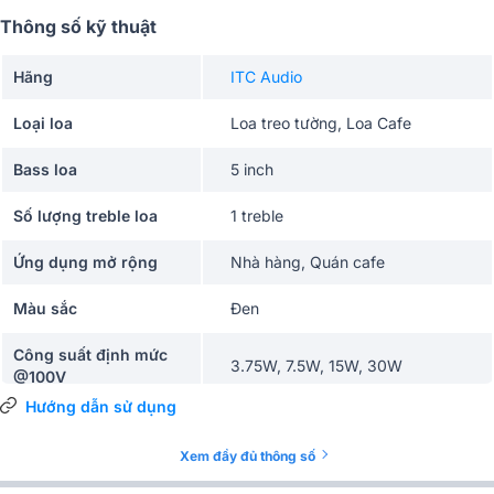
Thông số kỹ thuật
Hãng
ITC Audio
Loại loa
Loa treo tường, Loa Cafe
Bass loa
5 inch
Số lượng treble loa
1 treble
Ứng dụng mở rộng
Nhà hàng, Quán cafe
Màu sắc
Đen
Công suất định mức
3.75W, 7.5W, 15W, 30W
@100V
Hướng dẫn sử dụng
Công suất đầu ra
1.9W, 3.75W, 7.5W, 15W, 30W
@70V
Xem đầy đủ thông số
Đầu vào
70V/100V/8Ω