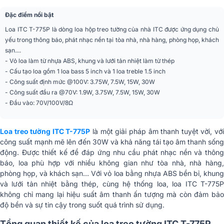
Đặc điểm nổi bật
SPL(1W/1M)
92dB
Loa ITC T-775P là dòng loa hộp treo tường của nhà ITC được ứng dụng chủ
yếu trong thông báo, phát nhạc nền tại tòa nhà, nhà hàng, phòng họp, khách
SPL tối đa
107dB
sạn....
- Vỏ loa làm từ nhựa ABS, khung và lưới tản nhiệt làm từ thép
Trở kháng
2.6KΩ/1.3KΩ/670Ω/330Ω/165Ω
- Cấu tạo loa gồm 1 loa bass 5 inch và 1 loa treble 1.5 inch
- Công suất định mức @100V: 3.75W, 7.5W, 15W, 30W
Đáp ứng tần số (-10dB)
125Hz-18kHz
- Công suất đầu ra @70V: 1.9W, 3.75W, 7.5W, 15W, 30W
- Đầu vào: 70V/100V/8Ω
Khả năng chống nước
IP66
Kích thước(RxCxS)
185 x 243 x 186mm
Loa treo tường ITC T-775P
là một giải pháp âm thanh tuyệt vời, vớ
công suất mạnh mẽ lên đến 30W và khả năng tái tạo âm thanh sống
Trọng lượng
2.7kg
động. Được thiết kế để đáp ứng nhu cầu phát nhạc nền và thông
báo, loa phù hợp với nhiều không gian như tòa nhà, nhà hàng,
Nhập khẩu & Phân
CÔNG TY TNHH CK AUDIO
phòng họp, và khách sạn… Với vỏ loa bằng nhựa ABS bền bỉ, khung
phối
và lưới tản nhiệt bằng thép, cùng hệ thống loa, loa ITC T-775P
không chỉ mang lại hiệu suất âm thanh ấn tượng mà còn đảm bảo
độ bền và sự tin cậy trong suốt quá trình sử dụng.
Tổng quan thiết kế của loa treo tường ITC T-775P