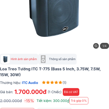
1/4
Hình ảnh sản phẩm
Thông số sản phẩm
Loa Treo Tường ITC T-775 (Bass 5 Inch, 3.75W, 7.5W,
15W, 30W)
Thương hiệu:
ITC Audio
(1)
1.700.000đ
Giá bán:
(1 Chiếc)
Đã có VAT
2.000.000đ
-15%
Tiết kiệm: 300.000₫
Trả góp 0%