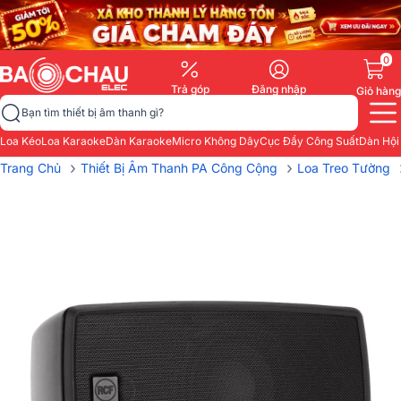
0
Trả góp
Đăng nhập
Giỏ hàng
Bạn tìm thiết bị âm thanh gì?
Loa Kéo
Loa Karaoke
Dàn Karaoke
Micro Không Dây
Cục Đẩy Công Suất
Dàn Hội
›
›
Trang Chủ
Thiết Bị Âm Thanh PA Công Cộng
Loa Treo Tường