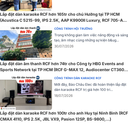
Lắp đặt dàn karaoke RCF hơn 165tr cho chú Hưởng tại TP HCM
Dễ dàng lắp đặt
(Acustica C 5215-99, IPS 2.5K, AAP K9900II Luxury, RCF 705-AS
MK3, BS9800, TIYN M8)
Một trong những ưu điểm nổi bật của loa treo tường RCF WMR 50T
CÔNG TRÌNH HỘI TRƯỜNG
là thiết kế bảng kết nối tích hợp vào giá treo tường, giúp việc lắp
Trong không gian làm việc năng động và sáng
đặt trở nên dễ dàng và thuận tiện. Cổng kết nối EUROBLOCK 4
tạo, âm nhạc cùng những sự kiện b&ug...
chân hỗ trợ cả đầu vào âm thanh và đầu ra nối tiếp, giúp bạn tiết
30/07/2026
kiệm thời gian và công sức trong quá trình thiết lập hệ thống âm
thanh. Việc này không chỉ giảm bớt công việc cho người lắp đặt mà
còn giúp người dùng cuối dễ dàng điều chỉnh và thay đổi cấu hình
Lắp đặt dàn âm thanh RCF hơn 74tr cho Công ty HBG Events and
khi cần thiết.
Sports Network tại TP HCM (RCF G-MAX 12, Audiocenter CT3600,
JBL VX9...)
CÔNG TRÌNH DÀN KARAOKE RCF
Mới đây, Bảo Châu Elec đã hoàn thiện lắp đặt
dàn karaoke RCF trị giá hơn 100 tri...
18/07/2026
Lắp đặt dàn karaoke RCF hơn 100tr cho anh Huy tại Ninh Bình (RCF
CMAX 4110, IPS 2.5K, JBL VX9, Pasion 12SP, BS-9800,…)