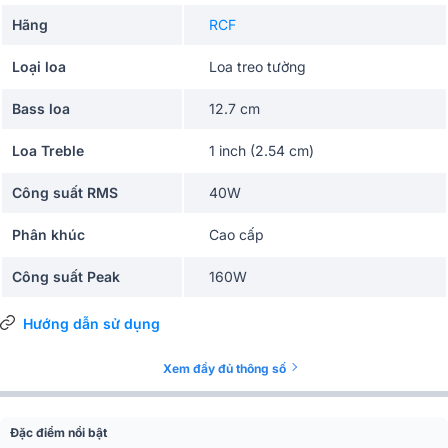
Hãng
RCF
Loại loa
Loa treo tường
Bass loa
12.7 cm
Loa Treble
1 inch (2.54 cm)
Công suất RMS
40W
Phân khúc
Cao cấp
Công suất Peak
160W
Lựa chọn nguồn điện 1
Hướng dẫn sử dụng
40W - 250 ohm
(Điện áp 70/100V)
Xem đầy đủ thông số
Lựa chọn nguồn điện 2
20W - 500 ohm
(Điện áp 70/100V)
Đặc điểm nổi bật
Lựa chọn nguồn điện 3