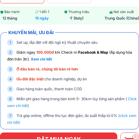
Bảo hành
1 đổi 1
Thương hiệu
Nơi sản xuất
12 tháng
15 ngày
Ý (Italy)
Trung Quốc (China)
KHUYẾN MÃI, ƯU ĐÃI
Set up, lắp đặt với đội ngũ kỹ thuật chuyên sâu
Giảm ngay
100.000đ
khi Check-in
Facebook & Map
(Áp dụng hóa
đơn trên 3tr).
Xem chi tiết
Ở đâu bán rẻ, chúng tôi bán rẻ hơn
Ưu đãi đặc biệt
cho doanh nghiệp, dự án
Giao hàng toàn quốc, thanh toán COD
Miễn phí giao hàng trong bán kính 5- 30km tùy từng sản phẩm (
Click
xem chi tiết
)
Trả góp online, offline thủ tục đơn giản, lãi suất thấp từ 0%
(click xem
chi tiết)
0