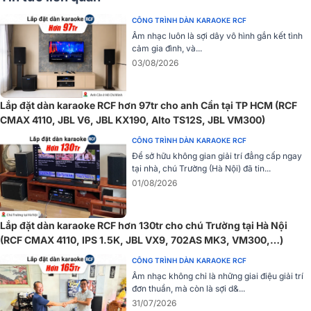
Hiệu suất ấn tượng
CÔNG TRÌNH DÀN KARAOKE RCF
Với dải tần số rộng từ 80Hz đến 20kHz, loa treo tường RCF có khả
Âm nhạc luôn là sợi dây vô hình gắn kết tình
năng tái hiện âm thanh một cách phong phú và chi tiết, giúp người
cảm gia đình, và...
nghe cảm nhận được toàn bộ sắc thái của âm nhạc. Mức áp suất
03/08/2026
âm thanh tối đa (SPL) đạt 110dB, mang đến trải nghiệm âm thanh
mạnh mẽ và ấn tượng ngay cả trong không gian rộng lớn.
Lắp đặt dàn karaoke RCF hơn 97tr cho anh Cần tại TP HCM (RCF
CMAX 4110, JBL V6, JBL KX190, Alto TS12S, JBL VM300)
CÔNG TRÌNH DÀN KARAOKE RCF
Để sở hữu không gian giải trí đẳng cấp ngay
tại nhà, chú Trường (Hà Nội) đã tin...
01/08/2026
Lắp đặt dàn karaoke RCF hơn 130tr cho chú Trường tại Hà Nội
(RCF CMAX 4110, IPS 1.5K, JBL VX9, 702AS MK3, VM300,…)
CÔNG TRÌNH DÀN KARAOKE RCF
Âm nhạc không chỉ là những giai điệu giải trí
đơn thuần, mà còn là sợi d&...
31/07/2026