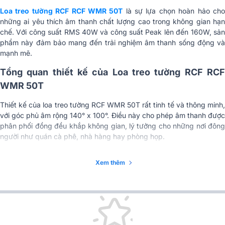
Đầu nối đầu ra
Khối Euroblock
Loa treo tường RCF RCF WMR 50T
là sự lựa chọn hoàn hảo ch
những ai yêu thích âm thanh chất lượng cao trong không gian hạn
Vật liệu tủ/vỏ
ABS
chế. Với công suất RMS 40W và công suất Peak lên đến 160W, sản
phẩm này đảm bảo mang đến trải nghiệm âm thanh sống động và
Bảo vệ
IP55
mạnh mẽ.
Lưới tản nhiệt
Thép
Tổng quan thiết kế của Loa treo tường RCF RCF
WMR 50T
Kích thước tịnh (Rộng
17 x 39.4 x 25.3cm
x Cao x Sâu)
Thiết kế của loa treo tường RCF WMR 50T rất tinh tế và thông minh,
với góc phủ âm rộng 140° x 100°. Điều này cho phép âm thanh được
Trọng lượng tịnh
4.2kg
phân phối đồng đều khắp không gian, lý tưởng cho những nơi đông
người như quán cà phê, nhà hàng hay phòng họp.
Kích thước vận
chuyển(Rộng x Cao x
41.8 x 27.8 x 30.8cm
Sâu)
Xem thêm
Trọng lượng vận
5.3kg
chuyển