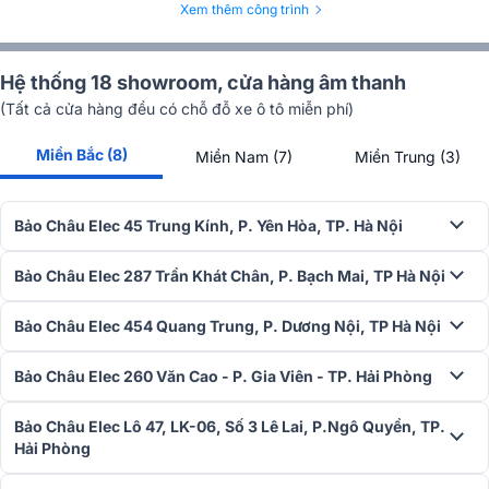
Xem thêm công trình
Hệ thống 18 showroom, cửa hàng âm thanh
(Tất cả cửa hàng đều có chỗ đỗ xe ô tô miễn phí)
Miền Bắc (8)
Miền Nam (7)
Miền Trung (3)
Chịu được mọi điều kiện
Bảo Châu Elec 45 Trung Kính, P. Yên Hòa, TP. Hà Nội
Loa treo tường RCF WMR 50T được thiết kế với tiêu chuẩn bảo vệ
IP55, có khả năng chống bụi và chịu được nước phun từ mọi hướng.
Bảo Châu Elec 287 Trần Khát Chân, P. Bạch Mai, TP Hà Nội
Điều này cho phép loa hoạt động hiệu quả trong nhiều điều kiện môi
trường khác nhau, từ trong nhà đến ngoài trời, mà không lo bị ảnh
hưởng bởi thời tiết hay bụi bẩn. Sự bền bỉ này khiến cho loa RCF
Bảo Châu Elec 454 Quang Trung, P. Dương Nội, TP Hà Nội
WMR 50T trở thành lựa chọn lý tưởng cho những ai cần một hệ
thống âm thanh ổn định và đáng tin cậy.
Bảo Châu Elec 260 Văn Cao - P. Gia Viên - TP. Hải Phòng
Ứng dụng thực tế
Bảo Châu Elec Lô 47, LK-06, Số 3 Lê Lai, P.Ngô Quyền, TP.
Hải Phòng
Loa treo tường RCF WMR 50T có nhiều ứng dụng thực tế trong các
lĩnh vực khác nhau. Tại nhà hàng và quán cà phê, loa giúp tạo