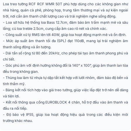
10W - 1000 ohm
Loa treo tường RCF RCF WMR 50T phù hợp dùng cho các không gian như
(Điện áp 70/100V)
nhà hàng, quán cà phê, phòng họp, trung tâm thương mại và sự kiện ngoài
trời, nơi cần âm thanh chất lượng cao và trải nghiệm nghe sống động.
Lựa chọn nguồn điện 4
5W - 2000 ohm
(Điện áp 70/100V)
- Loa sở hữu hệ thống loa Bass 12.7cm, đảm bảo âm trầm mạnh mẽ và sâu
lắng; củ loa treble 2.5cm, cung cấp âm cao rõ nét và chính xác.
Lựa chọn nguồn điện 5
- Công suất xử lý RMS lên tới 40W, giúp loa hoạt động mạnh mẽ và ổn định.
2.5W - 4000 ohm
(Điện áp 70/100V)
- Mức áp suất âm thanh tối đa (SPL) đạt 110dB, mang lại trải nghiệm âm
thanh sống động và ấn tượng.
Góc phủ sóng ngang x
- Dải tần số rộng từ 80 đến 20kHz, cho phép tái tạo âm thanh phong phú và
140° x 100°
dọc
chi tiết.
- Góc phủ âm với định hướng không đổi là 140° x 100°, giúp âm thanh lan tỏa
SPL tối đa
110dB
đều trong không gian.
- Thùng loa làm từ nhựa tự dập tắt kết hợp với lưới nhôm, đảm bảo độ bền và
Trở kháng
8 Ohms
tính thẩm mỹ.
- Bảng kết nối tích hợp vào giá treo tường, giúp việc lắp đặt trở nên dễ dàng
Tần số chéo
2500
và tiện lợi.
- Kết nối thông qua cổng EUROBLOCK 4 chân, hỗ trợ đầu vào âm thanh và
DMA 504, DMA 162, DMA 82,
Amply khuyên dùng
đầu ra nối tiếp.
DMA 162P
- Độ bảo vệ IP55, giúp loa hoạt động hiệu quả trong các điều kiện môi
Đầu nối đầu vào
Khối Euroblock
trường khác nhau.