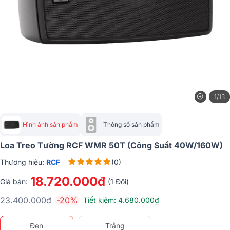
1/13
Hình ảnh sản phẩm
Thông số sản phẩm
Loa Treo Tường RCF WMR 50T (Công Suất 40W/160W)
Thương hiệu:
RCF
(0)
18.720.000đ
Giá bán:
(1 Đôi)
23.400.000đ
-20%
Tiết kiệm: 4.680.000₫
Đen
Trắng