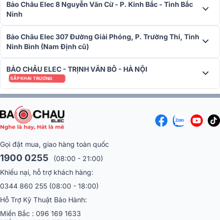
Bảo Châu Elec 8 Nguyễn Văn Cừ - P. Kinh Bắc - Tỉnh Bắc
không gian âm nhạc dễ chịu, nâng cao trải nghiệm của khách hàng.
Ninh
Trong phòng họp và hội nghị, âm thanh rõ ràng của loa hỗ trợ hiệu
quả trong việc truyền đạt thông tin. Tại trung tâm thương mại, RCF
Bảo Châu Elec 307 Đường Giải Phóng, P. Trường Thi, Tỉnh
WMR 50T phát thông báo và nhạc nền, thu hút sự chú ý của khách
Ninh Bình (Nam Định cũ)
hàng. Sản phẩm này cũng lý tưởng cho sự kiện ngoài trời nhờ khả
năng chống bụi và nước. Ngoài ra, loa còn được sử dụng trong gia
BẢO CHÂU ELEC - TRỊNH VĂN BÔ - HÀ NỘI
đình và trường học, mang lại âm thanh sống động cho các hoạt
SẮP KHAI TRƯƠNG
động giải trí và giảng dạy.
Gọi đặt mua, giao hàng toàn quốc
1900 0255
(08:00 - 21:00)
Khiếu nại, hỗ trợ khách hàng:
0344 860 255
(08:00 - 18:00)
Hỗ Trợ Kỹ Thuật Bảo Hành:
Miền Bắc :
096 169 1633