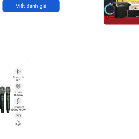
Viết đánh giá
ển
lý thiết kế tối ưu hóa trải nghiệm sử dụng,
 loa dạng hộp ngang mang phong cách cổ
ông cồng kềnh. Vỏ ngoài được chế tạo từ
ểu cộng hưởng không mong muốn, giữ âm
ông suất lớn.
an họa tiết chắc chắn, góp phần bảo vệ hệ
môi trường, đồng thời tạo điểm nhấn thẩm
 thanh lan tỏa đều và mượt mà hơn.
hựa cao cấp
cố định chắc chắn. Vị trí tay
lượng, giúp người dùng dễ dàng nhấc và di
i ra, bộ sản phẩm đi kèm
2
micro không
huận tiện khi di chuyển vừa đảm bảo người
 là một chi tiết nhỏ nhưng thể hiện rõ sự