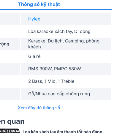
Thông số kỹ thuật
Hylex
Loa karaoke xách tay, Di động
Karaoke, Du lịch, Camping, phòng
rộng
khách
Giá rẻ
RMS 390W, PMPO 580W
2 Bass, 1 Mid, 1 Treble
Gỗ/Nhựa cao cấp chống rung
Hợp kim sắt không gỉ
Xem đầy đủ thông số
USB, Micro SD, Optical, AUX In, Audio
iên quan
Out, GT. In, MIC In, Bluetooth 5.0
GT.Vol, Mic.Vol, M.Bass, M.Treble,
Loa kéo xách tay âm thanh tốt nào đáng