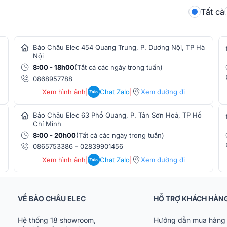
Tất cả
Bảo Châu Elec 454 Quang Trung, P. Dương Nội, TP Hà
 bị
Nội
8:00 - 18h00
(Tất cả các ngày trong tuần)
kết nối toàn diện, tạo nên sự linh hoạt
0868957788
 5.0
, loa đảm bảo tốc độ truyền tải nhanh
Xem hình ảnh
|
Chat Zalo
|
Xem đường đi
ooth cũ. Người dùng chỉ mất vài giây để kết
Zalo
 tiện lợi cho nghe nhạc, karaoke tại gia
Bảo Châu Elec 63 Phổ Quang, P. Tân Sơn Hoà, TP Hồ
Chí Minh
icro SD
, giúp việc nghe nhạc trở nên đơn
8:00 - 20h00
(Tất cả các ngày trong tuần)
i. Các cổng
AUX In và Audio Out
hỗ trợ kết
0865753386
-
02839901456
loa như một hệ thống khuếch đại cho dàn
Xem hình ảnh
|
Chat Zalo
|
Xem đường đi
Zalo
trình, loa trang bị
GT.In
cho guitar và
MIC
 biểu diễn đường phố hoặc dạy học. Ngoài
VỀ BẢO CHÂU ELEC
HỖ TRỢ KHÁCH HÀN
huật số chất lượng cao, đem lại âm thanh
i.
Hệ thống 18 showroom,
Hướng dẫn mua hàng 