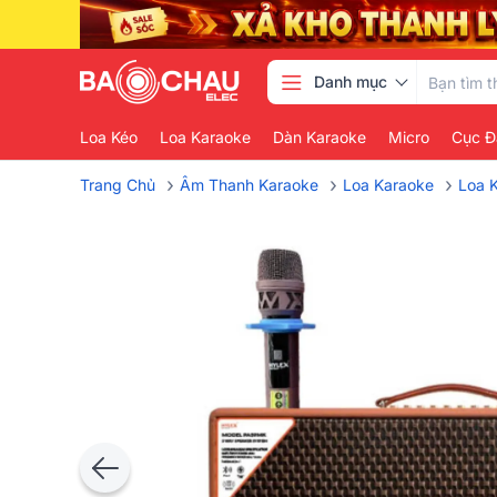
Danh mục
Loa Kéo
Loa Karaoke
Dàn Karaoke
Micro
Cục Đ
›
›
›
Trang Chủ
Âm Thanh Karaoke
Loa Karaoke
Loa 