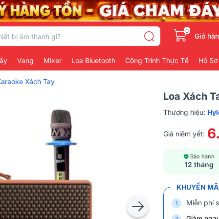
0
Giỏ hà
ẩy
Vang
Mixer
Loa Bluetooth
Công Trình Thực Tế
Hồ Sơ
Karaoke Xách Tay
Loa Xách T
Thương hiệu:
Hyl
6
Giá niêm yết:
Bảo hành
12 tháng
KHUYẾN MÃI
Miễn phí s
Giảm nga