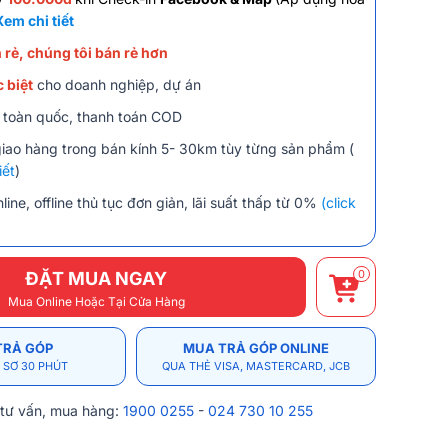
Xem chi tiết
 rẻ, chúng tôi bán rẻ hơn
 biệt
cho doanh nghiệp, dự án
 toàn quốc, thanh toán COD
giao hàng trong bán kính 5- 30km tùy từng sản phẩm (
iết
)
line, offline thủ tục đơn giản, lãi suất thấp từ 0%
(click
0
ĐẶT MUA NGAY
Mua Online Hoặc Tại Cửa Hàng
TRẢ GÓP
MUA TRẢ GÓP ONLINE
 SƠ 30 PHÚT
QUA THẺ VISA, MASTERCARD, JCB
 tư vấn, mua hàng:
1900 0255
-
024 730 10 255