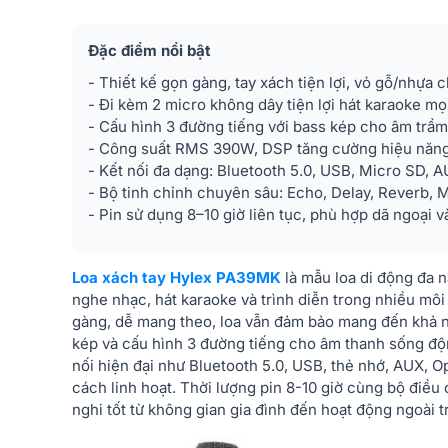
Đặc điểm nổi bật
- Thiết kế gọn gàng, tay xách tiện lợi, vỏ gỗ/nhựa 
- Đi kèm 2 micro không dây tiện lợi hát karaoke mọ
- Cấu hình 3 đường tiếng với bass kép cho âm trầ
- Công suất RMS 390W, DSP tăng cường hiệu năng
- Kết nối đa dạng: Bluetooth 5.0, USB, Micro SD, AU
- Bộ tinh chỉnh chuyên sâu: Echo, Delay, Reverb,
- Pin sử dụng 8–10 giờ liên tục, phù hợp dã ngoại và
Loa xách tay Hylex PA39MK
là mẫu loa di động đa 
nghe nhạc, hát karaoke và trình diễn trong nhiều mô
gàng, dễ mang theo, loa vẫn đảm bảo mang đến khả n
kép và cấu hình 3 đường tiếng cho âm thanh sống độ
nối hiện đại như Bluetooth 5.0, USB, thẻ nhớ, AUX, 
cách linh hoạt. Thời lượng pin 8-10 giờ cùng bộ điều
nghi tốt từ không gian gia đình đến hoạt động ngoài t