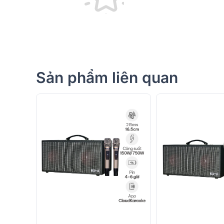
1. Thiết kế hiện đại - Gọn gàng - Dễ di chuy
Loa xách tay Hylex PA39MK được phát triển theo triết 
chú trọng sự bền bỉ, thẩm mỹ và tính cơ động. Thân
Sản phẩm liên quan
điển pha hiện đại, cho cảm giác vững chắc nhưng kh
gỗ kết hợp nhựa cao cấp chống rung
, giúp giảm thi
thanh sạch và ổn định ngay cả khi hoạt động ở mức c
Phần mặt trước nổi bật với
lưới hợp kim sắt không gỉ
đ
thống củ loa bên trong trước các tác động vật lý và 
mỹ mạnh mẽ. Lớp lưới này còn hỗ trợ tản âm, giúp âm
Trên thân loa được tích hợp
tay xách dạng quai da/n
xách được tính toán hợp lý, đảm bảo cân bằng trọng 
chuyển trong thời gian dài mà không bị mỏi tay. Ngoà
dây
, với vị trí cắm gắn trực tiếp phía sau loa, vừa t
dùng luôn sẵn sàng sử dụng micro bất cứ lúc nào. Đây
chăm chút của Hylex trong thiết kế tổng thể.