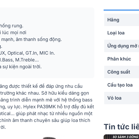
Hãng
chống rung.
i lúc mọi nơi
Loại loa
m mạnh, âm thanh sống động.
Ứng dụng mở 
.
X, Optical, GT.In, MIC In.
Phân khúc
 M.Bass, M.Treble…
 sự kiện ngoài trời.
Công suất
Cấu tạo loa
năng được thiết kế để đáp ứng nhu cầu
i trường khác nhau. Sở hữu kiểu dáng gọn
Vỏ loa
ăng trình diễn mạnh mẽ với hệ thống bass
ng, uy lực. Hylex PA39MK hỗ trợ đầy đủ kết
Lưới bảo vệ
Optical… giúp phát nhạc từ nhiều nguồn một
 chỉnh âm thanh chuyên sâu giúp loa thích
Kết nối
Tin tức l
rời.