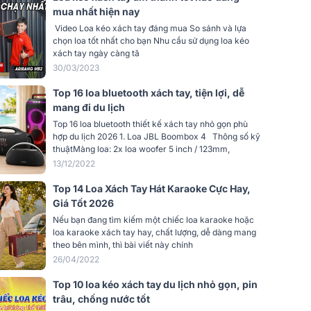
 thanh
Delay, Echo, Reverb, Bass, Treble,
mua nhất hiện nay
Volume
Video Loa kéo xách tay đáng mua So sánh và lựa
REC/PLAY, Back, Next, Pause/Play,
g
chọn loa tốt nhất cho bạn Nhu cầu sử dụng loa kéo
Power On/Off
xách tay ngày càng tă
Có
30/03/2023
Top 16 loa bluetooth xách tay, tiện lợi, dễ
 xa
IR
mang đi du lịch
Top 16 loa bluetooth thiết kế xách tay nhỏ gọn phù
ng vang
Có
hợp du lịch 2026 1. Loa JBL Boombox 4 Thông số kỹ
thuậtMàng loa: 2x loa woofer 5 inch / 123mm,
n
8–10 giờ
13/12/2022
Top 14 Loa Xách Tay Hát Karaoke Cực Hay,
Giá Tốt 2026
Nếu bạn đang tìm kiếm một chiếc loa karaoke hoặc
loa karaoke xách tay hay, chất lượng, dễ dàng mang
theo bên mình, thì bài viết này chính
26/04/2022
Top 10 loa kéo xách tay du lịch nhỏ gọn, pin
trâu, chống nước tốt