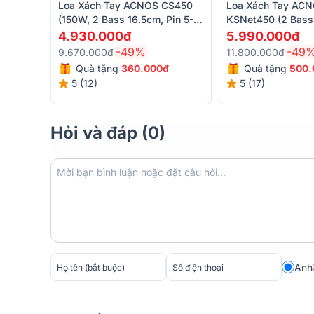
Loa Xách Tay ACNOS CS450
Loa Xách Tay AC
(150W, 2 Bass 16.5cm, Pin 5-
KSNet450 (2 Bass
7h)
Kèm 2 Micro, Pin 
4.930.000đ
5.990.000đ
-49%
-49
9.670.000đ
11.800.000đ
Quà tặng
360.000đ
Quà tặng
500.
5 (12)
5 (17)
Hỏi và đáp (0)
Anh