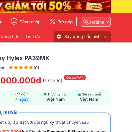
ng
Đăng nhập
Trả góp
Hotline
 Năng Lực
Tin Tức
Xây dựng cấu hình
ay Hylex PA39MK
ex
(0)
Đã có VAT
.000.000đ
(1 Chiếc)
1 đổi 1
Thương hiệu
Nơi sản xuất
7 ngày
Việt Nam
Việt Nam
, ƯU ĐÃI
et up, lắp đặt với đội ngũ kỹ thuật chuyên sâu
y
100.000đ
khi Check-in
Facebook & Map
(Áp dụng hóa