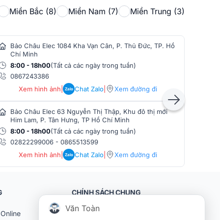
Miền Bắc (8)
Miền Nam (7)
Miền Trung (3)
Bảo Châu Elec 1084 Kha Vạn Cân, P. Thủ Đức, TP. Hồ
Bảo
Chí Minh
Min
8:00 - 18h00
(Tất cả các ngày trong tuần)
8:0
0867243386
086
Xem hình ảnh
|
Chat Zalo
|
Xem đường đi
Zalo
Bảo Châu Elec 63 Nguyễn Thị Thập, Khu đô thị mới
Bảo
Him Lam, P. Tân Hưng, TP Hồ Chí Minh
Phò
8:00 - 18h00
(Tất cả các ngày trong tuần)
8:0
02822299006
-
0865513599
086
Xem hình ảnh
|
Chat Zalo
|
Xem đường đi
Zalo
G
CHÍNH SÁCH CHUNG
Văn Toàn
Online
Khách hàng doanh nghiệp (B2B)