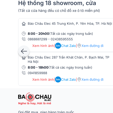
Hệ thống 18 showroom, cửa
(Tất cả cửa hàng đều có chỗ đỗ xe ô tô miễn phí)
hàng âm thanh
Bảo Châu Elec 45 Trung Kính, P. Yên Hòa, TP. Hà Nội
2. Kết nối linh hoạt - Tương thích tối đa thiết
8:00 - 20h00
(Tất cả các ngày trong tuần)
Loa kéo di động
Hylex PA39MK được trang bị hệ thống 
0868661299
-
02438595555
vượt trội trong mọi tình huống sử dụng. Với
Bluetooth
Xem hình ảnh
|
Chat Zalo
|
Xem đường đi
hơn, ổn định hơn, độ trễ thấp hơn so với thế hệ Bluet
Zalo
nối với điện thoại, máy tính bảng hoặc laptop, phục vụ
Bảo Châu Elec 287 Trần Khát Chân, P. Bạch Mai, TP
hoặc phát nhạc nhanh trong sự kiện.
Hà Nội
Loa hỗ trợ
phát nhạc trực tiếp từ USB và thẻ nhớ M
8:00 - 18h00
(Tất cả các ngày trong tuần)
giản, không phụ thuộc vào internet hay thiết bị ngoà
0941859988
nối với TV, đầu karaoke, PC… phù hợp nhu cầu dùng 
Xem hình ảnh
|
Chat Zalo
|
Xem đường đi
Zalo
âm thanh gia đình.
Đối với người dùng yêu thích chơi nhạc cụ hay thuyết 
In
cho micro có dây, mở rộng nhu cầu từ karaoke đến
ra, cổng
Optical
giúp loa nhận tín hiệu âm thanh kỹ t
sạch, chi tiết khi kết nối với TV hoặc đầu phát hiện đạ
Gọi đặt mua, giao hàng toàn quốc