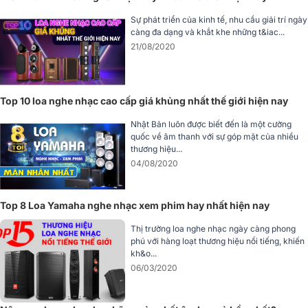
Sự phát triển của kinh tế, nhu cầu giải trí ngày
càng đa dạng và khắt khe những t&iac...
21/08/2020
3. Công nghệ còi dẫn sóng độc đáo
Top 10 loa nghe nhạc cao cấp giá khủng nhất thế giới hiện nay
Nhật Bản luôn được biết đến là một cường
Một trong những công nghệ quan trọng giúp Yamaha NS-B330
quốc về âm thanh với sự góp mặt của nhiều
khẳng định sự khác biệt chính là
còi dẫn sóng (waveguide horn)
thương hiệu...
tích hợp trong loa tweeter. Đây là công nghệ vốn được ứng dụng
04/08/2020
trong các dòng loa kiểm âm phòng thu chuyên nghiệp của Yamaha,
nhằm
kiểm soát định hướng âm thanh
và giảm thiểu sự ảnh hưởng
của môi trường phòng nghe.
Top 8 Loa Yamaha nghe nhạc xem phim hay nhất hiện nay
Cụ thể, nhờ ống dẫn sóng, âm thanh phát ra được kiểm soát cả ở
Thị trường loa nghe nhạc ngày càng phong
chiều ngang và chiều dọc, tránh hiện tượng tán âm quá rộng khiến
phú với hàng loạt thương hiệu nổi tiếng, khiến
người nghe bị “mất chi tiết” khi không ngồi đúng vị trí. Đồng thời,
kh&o...
thiết kế này hạn chế sự phản xạ âm thanh từ tường và các bề mặt
06/03/2020
trong phòng, giúp giữ được sự cân bằng năng lượng giữa âm thanh
trực tiếp và âm thanh gián tiếp. Nhờ vậy, chất lượng âm thanh mà