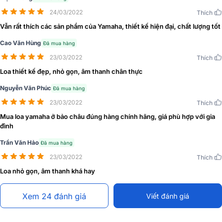
mỹ, khiến loa trở thành một vật dụng trang trí hài hòa với nội thất
hiện đại. Thiết kế bo tròn giúp giảm thiểu các cạnh vuông góc, hạn
24/03/2022
Thích
chế hiện tượng
sóng đứng và cộng hưởng không mong muốn
, nhờ
Vẫn rất thích các sản phẩm của Yamaha, thiết kế hiện đại, chất lượng tốt
đó âm thanh phát ra trong trẻo và tự nhiên hơn. Ngoài ra, vách ngăn
phía trước được chế tác dạng cấu trúc kép chắc chắn, gia tăng độ
Cao Văn Hùng
Đã mua hàng
bền và độ ổn định khi loa hoạt động.
23/03/2022
Thích
Có thể nói, Yamaha NS-B330 không chỉ đơn thuần là một chiếc loa
Loa thiết kế đẹp, nhỏ gọn, âm thanh chân thực
bookshelf Hi-Fi, mà còn là sự kết hợp giữa công nghệ âm thanh tiên
Nguyễn Văn Phúc
Đã mua hàng
tiến và tính thẩm mỹ tinh tế. Sản phẩm phù hợp với những người yêu
thích phong cách sống hiện đại, muốn có một hệ thống âm thanh
23/03/2022
Thích
nhỏ gọn nhưng vẫn sang trọng và đẳng cấp.
Mua loa yamaha ở bảo châu đúng hàng chính hãng, giá phù hợp với gia
đình
Trần Văn Hảo
Đã mua hàng
23/03/2022
Thích
Loa nhỏ gọn, âm thanh khá hay
Xem 24 đánh giá
Viết đánh giá