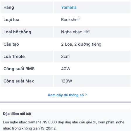
Hãng
Yamaha
Loại loa
Bookshelf
Loại hệ thống
Nghe nhạc Hifi
Cấu tạo
2 Loa, 2 đường tiếng
Loa Treble
3cm
Công suất RMS
40W
Công suất Max
120W
Loa trầm
13cm
Xem đầy đủ thông số
Thể loại nhạc
trữ tình, bolero, remix
Đặc điểm nổi bật
Độ nhạy(SPL)
87dB
Loa nghe nhạc Yamaha NS B330 đáp ứng nhu cầu giải trí, xem phim, nghe
nhạc trong không gian 15-20m2.
Tần số chéo
2.8kHz