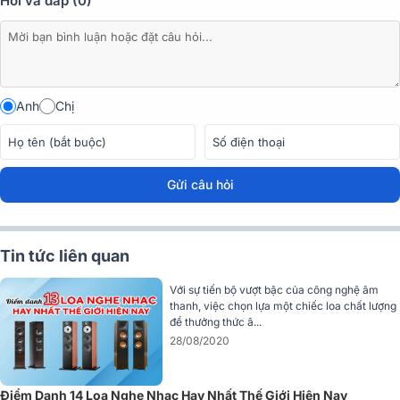
Hỏi và đáp (0)
là yếu tố then chốt để Yamaha NS-B330 đáp ứng tốt chuẩn
Âm thanh phân giải cao (Hi-Res Audio)
, mang lại trải nghiệm
chi tiết và sắc nét hơn hẳn các dòng loa bookshelf phổ thông.
Tweeter được trang bị cuộn dây
CCAW (Copper-Clad
Aluminum Wire)
cho độ tuyến tính cao, đồng thời loại bỏ sắc
âm gắt thường thấy ở loa kim loại, giúp dải cao trở nên sáng,
Anh
Chị
giàu nhạc tính và không gây chói tai.
Với dải tần đáp ứng
55 Hz - 45 kHz
, độ nhạy
87 dB
và trở kháng
chuẩn
6 Ohms
, Yamaha NS-B330 mang đến âm thanh cân bằng và
Gửi câu hỏi
giàu chi tiết. Dù sử dụng để nghe nhạc Hi-Fi, chơi nhạc số chất
lượng cao hay xem phim tại gia, người dùng đều có thể tận hưởng
chất âm trong trẻo, trung thực và đầy cảm xúc.
Tin tức liên quan
Với sự tiến bộ vượt bậc của công nghệ âm
thanh, việc chọn lựa một chiếc loa chất lượng
để thưởng thức â...
28/08/2020
Điểm Danh 14 Loa Nghe Nhạc Hay Nhất Thế Giới Hiện Nay