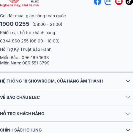
Âm trung (mid) cũng được Yamaha cân chỉnh kỹ lưỡng, mang lại sự
tự nhiên và dễ chịu khi nghe lâu. Dải mid tái hiện giọng hát rõ nét,
Gọi đặt mua, giao hàng toàn quốc
ấm áp, không bị lấn át bởi bass hay treble. Chính nhờ sự cân bằng
1900 0255
(08:00 - 21:00)
và hài hòa này mà Yamaha NS-B330 có thể phù hợp với nhiều thể
loại nhạc khác nhau. Đây là lý do dòng loa bookshelf này được đánh
Khiếu nại, hỗ trợ khách hàng:
giá cao bởi giới yêu nhạc Hi-Fi, đặc biệt là những người muốn trải
0344 860 255
(08:00 - 18:00)
nghiệm âm thanh trung thực, tinh tế ngay tại nhà.
Hỗ Trợ Kỹ Thuật Bảo Hành:
Miền Bắc :
096 169 1633
Miền Nam:
086 551 3799
HỆ THỐNG 18 SHOWROOM, CỬA HÀNG ÂM THANH
VỀ BẢO CHÂU ELEC
HỖ TRỢ KHÁCH HÀNG
CHÍNH SÁCH CHUNG