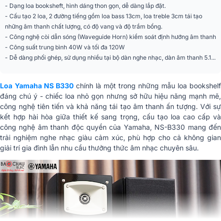
- Dạng loa booksheft, hình dáng thon gọn, dễ dàng lắp đặt.
- Cấu tạo 2 loa, 2 đường tiếng gồm loa bass 13cm, loa treble 3cm tái tạo
Tần số đáp tuyến
55 Hz - 45 kHz
những âm thanh chất lượng, có độ vang và độ trầm bổng.
- Công nghệ còi dẫn sóng (Waveguide Horn) kiểm soát định hướng âm thanh
Trở kháng
6 ohms
- Công suất trung bình 40W và tối đa 120W
Nghe nhạc, Xem phim, phòng
- Dễ dàng phối ghép, sử dụng nhiều tại bộ dàn nghe nhạc, dàn âm thanh 5.1...
Ứng dụng mở rộng
khách, phòng ngủ
Màu sắc
Black
Loa
Yamaha NS B330
chính là một trong những mẫu loa bookshelf
đáng chú ý - chiếc loa nhỏ gọn nhưng sở hữu hiệu năng mạnh mẽ,
Phân khúc
Giá rẻ
công nghệ tiên tiến và khả năng tái tạo âm thanh ấn tượng. Với sự
kết hợp hài hòa giữa thiết kế sang trọng, cấu tạo loa cao cấp và
Kích thước (Rộng x
công nghệ âm thanh độc quyền của Yamaha, NS-B330 mang đến
183 x 320 x 267 mm
Cao x Sâu)
trải nghiệm nghe nhạc giàu cảm xúc, phù hợp cho cả không gian
giải trí gia đình lẫn nhu cầu thưởng thức âm nhạc chuyên sâu.
Trọng lượng
6,1 kg
Nhập khẩu & Phân
Công ty TNHH Âm Nhạc Yamaha
phối
Việt Nam