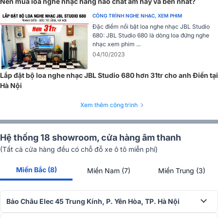
người nghe cảm nhận được luôn chính xác, rõ ràng và ổn định dù
Nên mua loa nghe nhạc hãng nào chất âm hay và bền nhất?
ngồi chính diện hay lệch góc.
CÔNG TRÌNH NGHE NHẠC, XEM PHIM
Đặc điểm nổi bật loa nghe nhạc JBL Studio
Điểm cộng của công nghệ còi dẫn sóng trên Yamaha NS-B330 là
680: JBL Studio 680 là dòng loa đứng nghe
giúp tạo ra một
trường âm thanh đồng đều
, phù hợp cho cả những
nhạc xem phim ...
căn phòng có diện tích vừa và nhỏ. Người nghe sẽ không cần phải
04/10/2023
bố trí loa hay chỗ ngồi quá cầu kỳ mà vẫn có thể tận hưởng âm
nhạc với chất lượng như nhau ở nhiều vị trí khác nhau trong phòng.
Lắp đặt bộ loa nghe nhạc JBL Studio 680 hơn 31tr cho anh Điền tại
Hà Nội
Xem thêm công trình
Hệ thống 18 showroom, cửa hàng âm thanh
(Tất cả cửa hàng đều có chỗ đỗ xe ô tô miễn phí)
Miền Bắc (8)
Miền Nam (7)
Miền Trung (3)
Bảo Châu Elec 45 Trung Kính, P. Yên Hòa, TP. Hà Nội