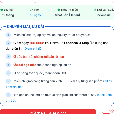
Bảo hành
1 đổi 1
Thương hiệu
Nơi sản xuất
12 tháng
15 ngày
Nhật Bản (Japan)
Indonesia
KHUYẾN MÃI, ƯU ĐÃI
Miễn phí set up, lắp đặt với đội ngũ kỹ thuật chuyên sâu
Giảm ngay
100.000đ
khi Check-in
Facebook & Map
(Áp dụng hóa
đơn trên 3tr).
Xem chi tiết
Ở đâu bán rẻ, chúng tôi bán rẻ hơn
Ưu đãi đặc biệt
cho doanh nghiệp, dự án
Giao hàng toàn quốc, thanh toán COD
Miễn phí giao hàng trong bán kính 5- 30km tùy từng sản phẩm (
Click
xem chi tiết
)
Trả góp online, offline thủ tục đơn giản, lãi suất thấp từ 0%
(click xem
chi tiết)
0