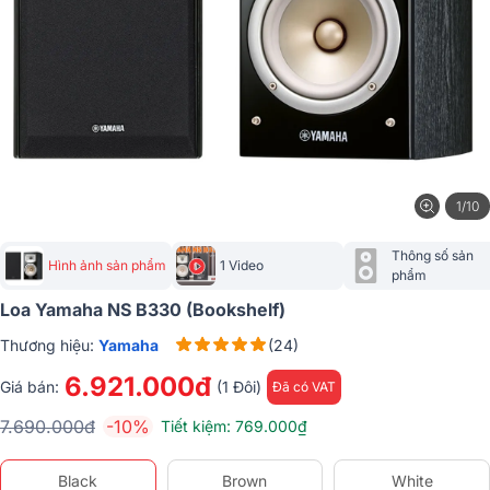
1/10
Thông số sản 
Hình ảnh sản phẩm
1 Video
phẩm
Loa Yamaha NS B330 (bookshelf)
Thương hiệu:
Yamaha
(24)
6.921.000đ
Giá bán:
(1 Đôi)
Đã có VAT
7.690.000đ
-10%
Tiết kiệm: 769.000₫
Black
Brown
White