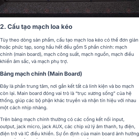
2. Cấu tạo mạch loa kéo
Tùy theo dòng sản phẩm,
cấu tạo mạch loa kéo
có thể đơn giản
hoặc phức tạp, song hầu hết đều gồm 5 phần chính:
mạch
chính (main board)
,
mạch công suất
,
mạch nguồn
,
mạch điều
khiển âm sắc
, và
mạch phụ trợ
.
Bảng mạch chính (Main Board)
Đây là phần trung tâm, nơi gắn kết tất cả linh kiện và bo mạch
còn lại. Main board đóng vai trò là “trục xương sống” của hệ
thống, giúp các bộ phận khác truyền và nhận tín hiệu với nhau
một cách nhịp nhàng.
Trên bảng mạch chính thường có các cổng kết nối input,
output, jack micro, jack AUX, các chip xử lý âm thanh, tụ điện,
điện trở và IC điều khiển. Sự ổn định của main board ảnh hưởng