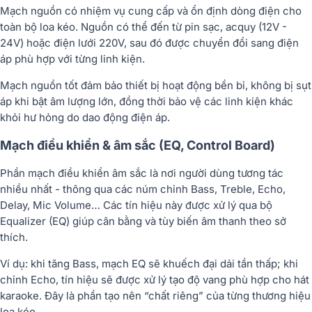
Mạch nguồn
có nhiệm vụ cung cấp và ổn định dòng điện cho
toàn bộ loa kéo. Nguồn có thể đến từ pin sạc, acquy (12V -
24V) hoặc điện lưới 220V, sau đó được chuyển đổi sang điện
áp phù hợp với từng linh kiện.
Mạch nguồn tốt đảm bảo thiết bị hoạt động bền bỉ, không bị sụt
áp khi bật âm lượng lớn, đồng thời bảo vệ các linh kiện khác
khỏi hư hỏng do dao động điện áp.
Mạch điều khiển & âm sắc (EQ, Control Board)
Phần
mạch điều khiển âm sắc
là nơi người dùng tương tác
nhiều nhất - thông qua các núm chỉnh
Bass, Treble, Echo,
Delay, Mic Volume
… Các tín hiệu này được xử lý qua bộ
Equalizer (EQ) giúp cân bằng và tùy biến âm thanh theo sở
thích.
Ví dụ: khi tăng Bass, mạch EQ sẽ khuếch đại dải tần thấp; khi
chỉnh Echo, tín hiệu sẽ được xử lý tạo độ vang phù hợp cho hát
karaoke. Đây là phần tạo nên “chất riêng” của từng thương hiệu
loa kéo.