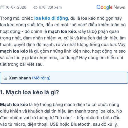
10-07-2026
670 lượt xem
loa kéo di động
Trong mỗi chiếc
, dù là loa kéo nhỏ gọn hay
loa kéo công suất lớn, đều có một “bộ não” điều khiển toàn bộ
hoạt động - đó chính là
mạch loa kéo
. Đây là bộ phận quan
trọng nhất, đảm nhận nhiệm vụ xử lý và khuếch đại tín hiệu âm
thanh, quyết định độ mạnh, rõ và chất lượng tiếng của loa. Vậy
mạch loa kéo là gì
, gồm những linh kiện nào, hoạt động ra sao
và cần lưu ý gì khi chọn mua, sử dụng? Hãy cùng tìm hiểu chi
tiết trong bài viết sau.
Xem nhanh
(Mở rộng)
1. Mạch loa kéo là gì?
Mạch loa kéo
là hệ thống bảng mạch điện tử có chức năng
điều khiển và khuếch đại tín hiệu âm thanh trong loa kéo. Nó
đảm nhiệm vai trò tương tự “bộ não” - tiếp nhận tín hiệu đầu
vào từ micro, điện thoại, USB hoặc Bluetooth, sau đó xử lý,