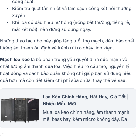
công suất.
Kiểm tra quạt tản nhiệt và làm sạch cổng kết nối thường
xuyên.
Khi loa có dấu hiệu hư hỏng (nóng bất thường, tiếng rè,
mất kết nối), nên dừng sử dụng ngay.
Những thao tác nhỏ này giúp tăng tuổi thọ mạch, đảm bảo chất
lượng âm thanh ổn định và tránh rủi ro cháy linh kiện.
Mạch loa kéo
là bộ phận trọng yếu quyết định sức mạnh và
chất lượng âm thanh của loa. Việc hiểu rõ
cấu tạo, nguyên lý
hoạt động và cách bảo quản
không chỉ giúp bạn sử dụng hiệu
quả hơn mà còn tiết kiệm chi phí sửa chữa, thay thế về sau.
Loa Kéo Chính Hãng, Hát Hay, Giá Tốt |
Nhiều Mẫu Mới
Mua loa kéo chính hãng, âm thanh mạnh
mẽ, bass hay, kèm micro không dây. Đa
dạng loa kéo mini, công suất lớn, giá tốt,
bảo hành uy tín. 1900.0255