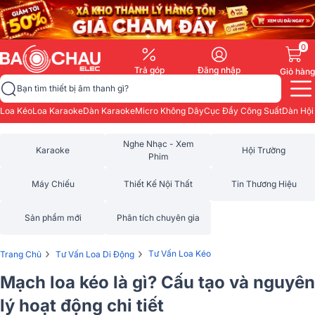
0
Trả góp
Đăng nhập
Giỏ hàng
Bạn tìm thiết bị âm thanh gì?
Loa Kéo
Loa Karaoke
Dàn Karaoke
Micro Không Dây
Cục Đẩy Công Suất
Dàn Hội
Nghe Nhạc - Xem
Karaoke
Hội Trường
Phim
Máy Chiếu
Thiết Kế Nội Thất
Tin Thương Hiệu
Sản phẩm mới
Phân tích chuyên gia
›
›
Tư Vấn Loa Kéo
Trang Chủ
Tư Vấn Loa Di Động
Mạch loa kéo là gì? Cấu tạo và nguyên
lý hoạt động chi tiết