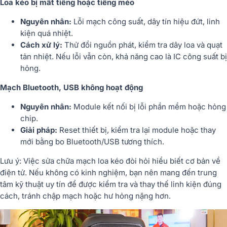
Loa kéo bị mất tiếng hoặc tiếng méo
Nguyên nhân:
Lỗi mạch công suất, dây tín hiệu đứt, linh
kiện quá nhiệt.
Cách xử lý:
Thử đổi nguồn phát, kiểm tra dây loa và quạt
tản nhiệt. Nếu lỗi vẫn còn, khả năng cao là IC công suất bị
hỏng.
Mạch Bluetooth, USB không hoạt động
Nguyên nhân:
Module kết nối bị lỗi phần mềm hoặc hỏng
chip.
Giải pháp:
Reset thiết bị, kiểm tra lại module hoặc thay
mới bằng bo Bluetooth/USB tương thích.
Lưu ý:
Việc sửa chữa mạch loa kéo đòi hỏi hiểu biết cơ bản về
điện tử. Nếu không có kinh nghiệm, bạn nên mang đến trung
tâm kỹ thuật uy tín để được kiểm tra và thay thế linh kiện đúng
cách, tránh chập mạch hoặc hư hỏng nặng hơn.