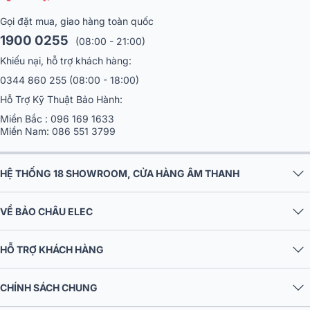
Màn hình máy chiếu Grandview HT-MI100 – GM thực sự là sự lựa
chọn hoàn hảo cho giải trí gia đình, phòng họp công ty, du lịch dã
Gọi đặt mua, giao hàng toàn quốc
ngoại ngoài trời.. Liên hệ hotline
1900 0255
để đặt hàng với gi
1900 0255
(08:00 - 21:00)
thành rẻ nhất thị trường, đảm bảo hàng chính hãng tại
Bảo Châ
Khiếu nại, hỗ trợ khách hàng:
Elec
.
0344 860 255
(08:00 - 18:00)
Tổng hợp các mẫu máy chiếu chính hãng,
Hỗ Trợ Kỹ Thuật Bảo Hành:
hiện đại nhất
thị trường
Nếu bạn vẫn còn phân vân về địa chỉ tin cậy
Miền Bắc :
096 169 1633
để mua được sản phẩm máy chiếu chính
Miền Nam:
086 551 3799
hãng, chất lượng cao, giá thành tốt thì có thể
đến ngay với Hệ thống thiết bị chính hãng uy
tín hàng đầu Việt Nam - Bảo Châu Elec. Click
HỆ THỐNG 18 SHOWROOM, CỬA HÀNG ÂM THANH
để tham khảo.
VỀ BẢO CHÂU ELEC
HỖ TRỢ KHÁCH HÀNG
CHÍNH SÁCH CHUNG