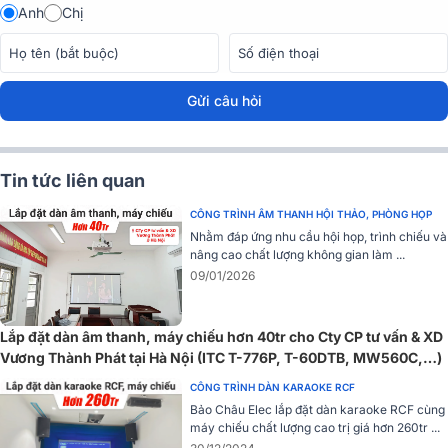
Anh
Chị
chiếu Grandview HT-MI100 – GM tạo nên sự bí ẩn cho đến khi sử
dụng.
Thiết kế với hộp màn được làm từ nhôm mang đến sự chắc chắn
cho tổng thể sản phẩm với độ bền cao đảm bảo an toàn tuyệt đối
Gửi câu hỏi
cho màn. Chất liệu nhôm làm giảm trọng lượng một cách đáng kể
giúp việc di chuyển màn chiếu dễ dàng hơn.
Grandview HT-MI100 100 Inch (16:9)GM
có kích thước 100 inch vớ
Tin tức liên quan
tỉ lệ màn 16:9 đem đến nhiều sự lựa chọn cho người dùng để phù
hợp với không gian lắp đặt, là sự lựa chọn hoàn hảo cho giải trí gia
CÔNG TRÌNH ÂM THANH HỘI THẢO, PHÒNG HỌP
đình, phòng họp công ty, du lịch dã ngoại ngoài trời.
Nhằm đáp ứng nhu cầu hội họp, trình chiếu và
nâng cao chất lượng không gian làm ...
09/01/2026
Lắp đặt dàn âm thanh, máy chiếu hơn 40tr cho Cty CP tư vấn & XD
Vương Thành Phát tại Hà Nội (ITC T-776P, T-60DTB, MW560C,…)
CÔNG TRÌNH DÀN KARAOKE RCF
Bảo Châu Elec lắp đặt dàn karaoke RCF cùng
máy chiếu chất lượng cao trị giá hơn 260tr ...