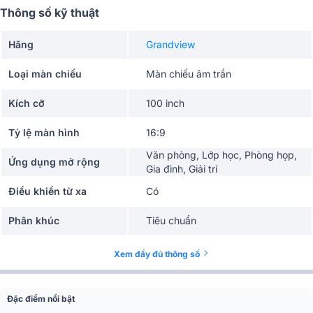
Thông số kỹ thuật
Hãng
Grandview
Loại màn chiếu
Màn chiếu âm trần
Kích cỡ
100 inch
Tỷ lệ màn hình
16:9
Văn phòng, Lớp học, Phòng họp,
Ứng dụng mở rộng
Gia đình, Giải trí
Điều khiển từ xa
Có
Phân khúc
Tiêu chuẩn
Kích thước
100 ”(2214×1245mm)
Xem đầy đủ thông số
Chất liệu
Matte gray - GM5
Đặc điểm nổi bật
Gain
0.8