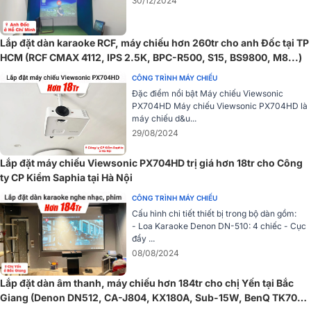
30/12/2024
Lắp đặt dàn karaoke RCF, máy chiếu hơn 260tr cho anh Đốc tại TP
HCM (RCF CMAX 4112, IPS 2.5K, BPC-R500, S15, BS9800, M8...)
CÔNG TRÌNH MÁY CHIẾU
Tham khảo ngay
:
Các mẫu màn chiếu Grandview tốt nhất hiện
Đặc điểm nổi bật Máy chiếu Viewsonic
nay
PX704HD Máy chiếu Viewsonic PX704HD là
máy chiếu d&u...
29/08/2024
Grandview HT-MI100 – GM là có vải màn được làm bằng vải matte
gray - GM5 với những ưu điểm nổi bật như:
Lắp đặt máy chiếu Viewsonic PX704HD trị giá hơn 18tr cho Công
ty CP Kiềm Saphia tại Hà Nội
– Với 4 lớp cấu trúc màn, gồm cả lớp sợi thủy tinh, độ nhăn của vải
nhỏ hơn 1%, đảm bảo màn chiếu luôn phẳng ngay cả với kích thước
CÔNG TRÌNH MÁY CHIẾU
màn lớn.
Cấu hình chi tiết thiết bị trong bộ dàn gồm:
- Loa Karaoke Denon DN-510: 4 chiếc - Cục
– Với các rãnh khúc xạ siêu nhỏ được khắc trên bề mặt vải cùng độ
đẩy ...
phân giải hơn 125 cặp line trên 1 mm, màn chiếu đảm bảo độ sắc nét
08/08/2024
của hình ảnh.
Lắp đặt dàn âm thanh, máy chiếu hơn 184tr cho chị Yến tại Bắc
– Ánh sáng phản xạ được phân bổ đều với ít hơn 60K khác biệt giữa
Giang (Denon DN512, CA-J804, KX180A, Sub-15W, BenQ TK700,
góc tới và góc phản xạ