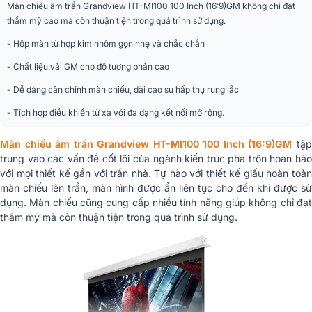
Màn chiếu âm trần Grandview HT-MI100 100 Inch (16:9)GM không chỉ đạt
thẩm mỹ cao mà còn thuận tiện trong quá trình sử dụng.
Chiều cao (A)
2240 mm
- Hộp màn từ hợp kim nhôm gọn nhẹ và chắc chắn
Chiều dài (L)
4184 mm
- Chất liệu vải GM cho độ tương phản cao
Trọng lượng
29.7 kg
- Dễ dàng cân chỉnh màn chiếu, dải cao su hấp thụ rung lắc
Hộp màn
Hợp kim nhôm
- Tích hợp điều khiển từ xa với đa dạng kết nối mở rộng.
Màn chiếu âm trần Grandview HT-MI100 100 Inch (16:9)GM
tậ
trung vào các vấn đề cốt lõi của ngành kiến trúc pha trộn hoàn hảo
với mọi thiết kế gắn với trần nhà. Tự hào với thiết kế giấu hoàn toàn
màn chiếu lên trần, màn hình được ẩn liên tục cho đến khi được sử
dụng. Màn chiếu cũng cung cấp nhiều tính năng giúp không chỉ đạt
thẩm mỹ mà còn thuận tiện trong quá trình sử dụng.