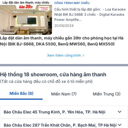
…)
CÔNG TRÌNH MÁY CHIẾU
– Với độ tương phản cao, việc duy trì độ chính xác màu sắc và giải
Cấu hình thiết bị lắp đặt gồm: - Loa Karaoke
màu rộng đã giúp trình chiếu hình ảnh được sống động hơn.
Nhật BIK BJ S668: 2 chiếc - Digital Karaoke
Power Amplifie...
Với thiết kế vỏ tách biệt được cấp bằng sáng chế, Màn chiếu
20/06/2024
Grandview HT-MI100 – GM có khả năng hạn chế được tiếng ồn và
giảm độ rung, màn hình cung cấp nhiều tính năng khác. Đặc biệt,
Lắp đặt dàn âm thanh, máy chiếu gần 39tr cho phòng học tại Hà
màn chiếu
Grandview HT-MI100 – GM với kiểu màn lõm được thiế
Nội (BIK BJ-S668, DKA 5500, BenQ MW560, BenQ MX550)
kế chuyên dụng để lắp đặt lên trần nhà.
Xem thêm công trình
Hệ thống 18 showroom, cửa hàng âm thanh
(Tất cả cửa hàng đều có chỗ đỗ xe ô tô miễn phí)
Miền Bắc (8)
Miền Nam (7)
Miền Trung (3)
Bảo Châu Elec 45 Trung Kính, P. Yên Hòa, TP. Hà Nội
Bảo Châu Elec 287 Trần Khát Chân, P. Bạch Mai, TP Hà Nội