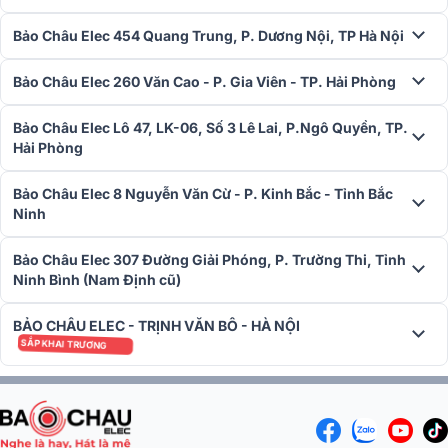
Vải màn này tạo góc nhìn 160 độ với mức tăng 0.8 giúp hấp thụ ánh
Bảo Châu Elec 454 Quang Trung, P. Dương Nội, TP Hà Nội
sáng từ máy chiếu một cách tối đa. Đồng thời cũng đem đến khả
năng chống nấm mốc, chống thấm nước và chống oxy hóa hiệu
quả.
Bảo Châu Elec 260 Văn Cao - P. Gia Viên - TP. Hải Phòng
Màn chiếu Grandview
HT-MI100 – GM được trang bị bộ điều khiể
Bảo Châu Elec Lô 47, LK-06, Số 3 Lê Lai, P.Ngô Quyền, TP.
hồng ngoại đặt trong hộp màn với cổng điều khiển Trigger 3-12V
Hải Phòng
để kết nối với máy chiếu khi tắt máy chiếu thì màn sẽ tự động thu
màn và ngược lại.
Bảo Châu Elec 8 Nguyễn Văn Cừ - P. Kinh Bắc - Tỉnh Bắc
Thông số kỹ thuật chi tiết
Ninh
Model: HT-MI100 GM
Bảo Châu Elec 307 Đường Giải Phóng, P. Trường Thi, Tỉnh
Thương hiệu: Grandview
Ninh Bình (Nam Định cũ)
Kích thước: 100 ”(2214×1245mm)
Tỉ lệ: 16:9
BẢO CHÂU ELEC - TRỊNH VĂN BÔ - HÀ NỘI
Chất liệu: Matte gray - GM5
SẮP KHAI TRƯƠNG
Gain: 0.8
Chiều cao (A): 2240 mm
Chiều dài (L): 4184 mm
Trọng lượng: 29.7 kg