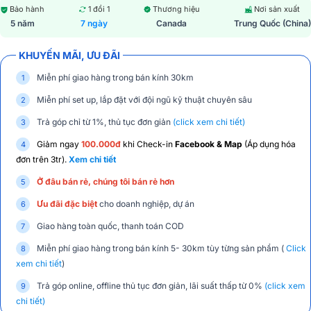
Bảo hành
1 đổi 1
Thương hiệu
Nơi sản xuất
5 năm
7 ngày
Canada
Trung Quốc (China)
KHUYẾN MÃI, ƯU ĐÃI
Miễn phí giao hàng trong bán kính 30km
Miễn phí set up, lắp đặt với đội ngũ kỹ thuật chuyên sâu
Trả góp chỉ từ 1%, thủ tục đơn giản
(click xem chi tiết)
Giảm ngay
100.000đ
khi Check-in
Facebook & Map
(Áp dụng hóa
đơn trên 3tr).
Xem chi tiết
Ở đâu bán rẻ, chúng tôi bán rẻ hơn
Ưu đãi đặc biệt
cho doanh nghiệp, dự án
Giao hàng toàn quốc, thanh toán COD
Miễn phí giao hàng trong bán kính 5- 30km tùy từng sản phẩm (
Click
xem chi tiết
)
Trả góp online, offline thủ tục đơn giản, lãi suất thấp từ 0%
(click xem
chi tiết)