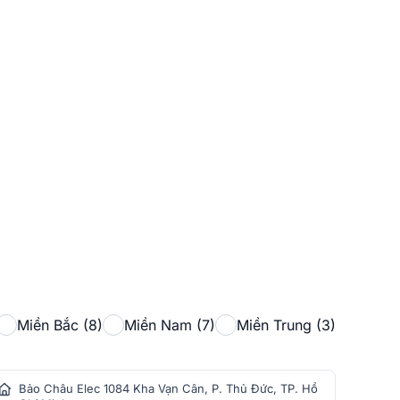
Miền Bắc (8)
Miền Nam (7)
Miền Trung (3)
Bảo Châu Elec 1084 Kha Vạn Cân, P. Thủ Đức, TP. Hồ
Bảo