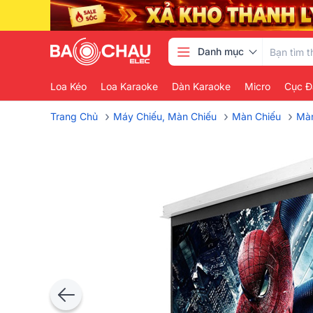
Danh mục
Loa Kéo
Loa Karaoke
Dàn Karaoke
Micro
Cục Đ
›
›
›
Trang Chủ
Máy Chiếu, Màn Chiếu
Màn Chiếu
Màn