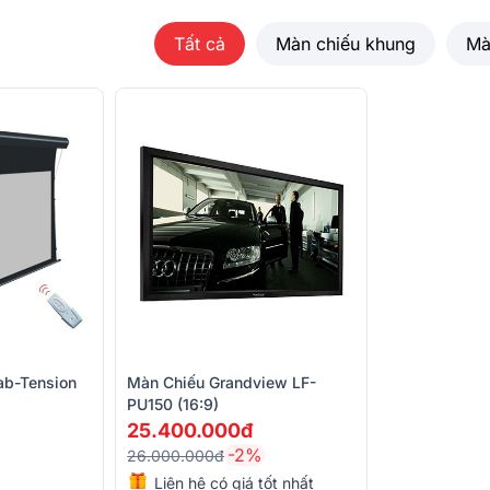
và đảm bảo an toàn tuyệt đối. Không chỉ
Tất cả
Màn chiếu khung
Mà
đáng kể giúp di chuyển và lắp đặt một cách
ab-Tension
Màn Chiếu Grandview LF-
PU150 (16:9)
25.400.000đ
-2%
26.000.000đ
Liên hệ có giá tốt nhất