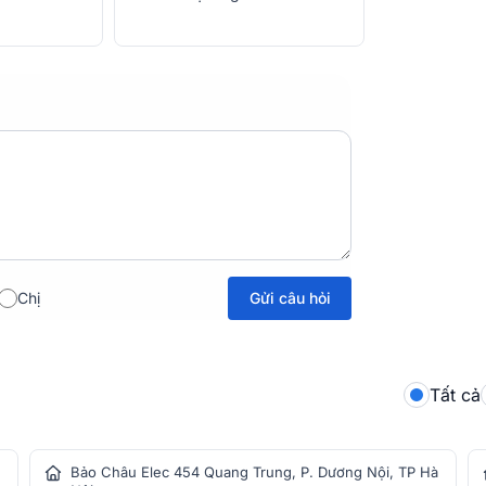
Grandview tốt nhất hiện nay
y được tạo thành bởi các lớp sợi thủy tinh
biệt giúp tăng cường hiệu quả mức độ màu
h tái tạo màu. Không chỉ vậy, loại màn này
n, màu sắc phong phú hơn và có chiều sâu
Gửi câu hỏi
Chị
 Màn chiếu Grandview HT-MI106 – GM có khả
hình cung cấp nhiều tính năng khác. Đặc
màn lõm được thiết kế chuyên dụng để lắp
Tất cả
Bảo Châu Elec 454 Quang Trung, P. Dương Nội, TP Hà