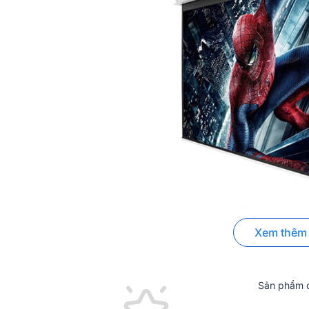
Grandview là thương hiệu màn chiếu được nh
thành “mềm” hơn rất nhiều so với các dòng máy tươn
Xem thêm
thị trường vào năm 1999, Grandview dần khẳng định 
màn hình chiếu chất lượng cao được cả thế giới cô
kỹ thuật điện quốc tế CB, chứng chỉ kỹ thuật điện 
Sản phẩm c
hiệu vô tuyến ở Mỹ, chứng nhận ISF, cũng như chứn