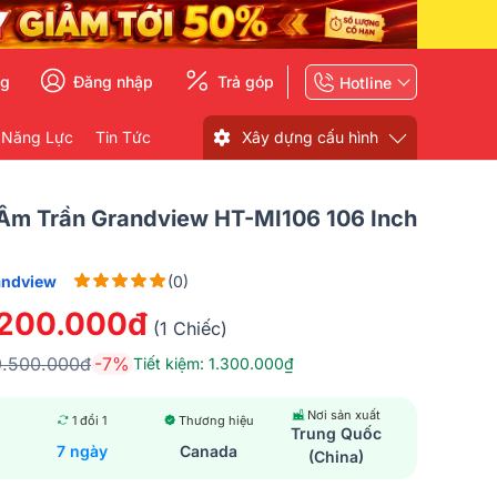
ng
Đăng nhập
Trả góp
Hotline
 Năng Lực
Tin Tức
Xây dựng cấu hình
Âm Trần Grandview HT-MI106 106 Inch
andview
(0)
.200.000đ
(1 Chiếc)
9.500.000đ
-7%
Tiết kiệm: 1.300.000₫
Nơi sản xuất
1 đổi 1
Thương hiệu
Trung Quốc
7 ngày
Canada
(China)