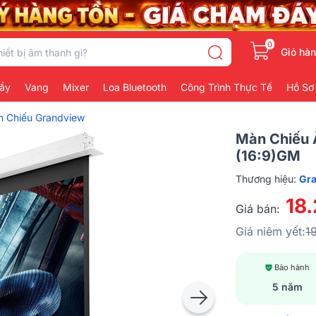
0
Giỏ hà
ẩy
Vang
Mixer
Loa Bluetooth
Công Trình Thực Tế
Hồ Sơ
 Chiếu Grandview
Màn Chiếu 
(16:9)GM
Thương hiệu:
Gr
18
Giá bán:
Giá niêm yết:
1
Bảo hành
5 năm