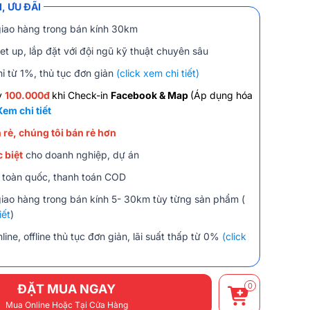
, ƯU ĐÃI
giao hàng trong bán kính 30km
et up, lắp đặt với đội ngũ kỹ thuật chuyên sâu
hỉ từ 1%, thủ tục đơn giản
(click xem chi tiết)
y
100.000đ
khi Check-in
Facebook & Map
(Áp dụng hóa
Xem chi tiết
 rẻ, chúng tôi bán rẻ hơn
 biệt
cho doanh nghiệp, dự án
 toàn quốc, thanh toán COD
giao hàng trong bán kính 5- 30km tùy từng sản phẩm (
iết
)
line, offline thủ tục đơn giản, lãi suất thấp từ 0%
(click
0
ĐẶT MUA NGAY
Mua Online Hoặc Tại Cửa Hàng