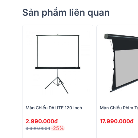
Sản phẩm liên quan
Hộp màn được làm từ nhôm mang đến sự chắc chắn 
vậy, chất lượng này làm giảm trọng lượng một cách 
dễ dàng hơn.
Màn Chiếu DALITE 120 Inch
Màn Chiếu Phim T
2.990.000đ
17.990.000đ
-25%
3.990.000đ