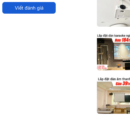
randview HT-MI106 106 Inch
Viết đánh giá
đại
ắn
mở rộng
m Tab-Tension hiện đại
view HT-MI106 106 Inch (16:9)GM
 106 inch với tỉ lệ màn 16:9 đem đến nhiều
n lắp đặt, là sự lựa chọn hoàn hảo cho giải
 trời.