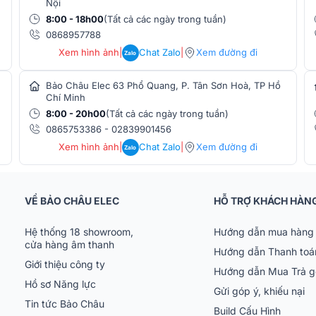
Nội
8:00 - 18h00
(Tất cả các ngày trong tuần)
0868957788
Xem hình ảnh
|
Chat Zalo
|
Xem đường đi
Zalo
Bảo Châu Elec 63 Phổ Quang, P. Tân Sơn Hoà, TP Hồ
Chí Minh
8:00 - 20h00
(Tất cả các ngày trong tuần)
0865753386
-
02839901456
Xem hình ảnh
|
Chat Zalo
|
Xem đường đi
Zalo
VỀ BẢO CHÂU ELEC
HỖ TRỢ KHÁCH HÀN
Hệ thống 18 showroom,
Hướng dẫn mua hàng 
iúp hấp thụ ánh sáng từ máy chiếu một cách
cửa hàng âm thanh
Hướng dẫn Thanh toá
m mốc, chống thấm nước và chống oxy hóa
Giới thiệu công ty
Hướng dẫn Mua Trả 
Hồ sơ Năng lực
Gửi góp ý, khiếu nại
 bộ điều khiển hồng ngoại đặt trong hộp
Tin tức Bảo Châu
Build Cấu Hình
i máy chiếu khi tắt máy chiếu thì màn sẽ tự