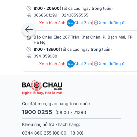
8:00 - 20h00
(Tất cả các ngày trong tuần)
0868661299
-
02438595555
Xem hình ảnh
|
Chat Zalo
|
Xem đường đi
Zalo
Bảo Châu Elec 287 Trần Khát Chân, P. Bạch Mai, TP
Hà Nội
8:00 - 18h00
(Tất cả các ngày trong tuần)
0941859988
Xem hình ảnh
|
Chat Zalo
|
Xem đường đi
Zalo
Gọi đặt mua, giao hàng toàn quốc
Vải màn này tạo góc nhìn 160 độ với mức tăng 0.8 g
1900 0255
tối đa. Đồng thời cũng đem đến khả năng chống nấ
(08:00 - 21:00)
hiệu quả.
Khiếu nại, hỗ trợ khách hàng:
Màn chiếu Grandview HT-MI106 – GM được trang bị
0344 860 255
(08:00 - 18:00)
màn với cổng điều khiển Trigger 3-12V để kết nối vớ