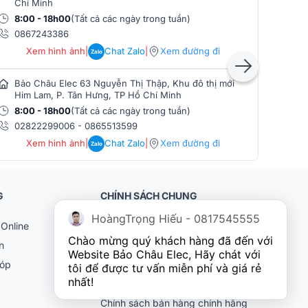
Chí Minh
Min
8:00 - 18h00
(Tất cả các ngày trong tuần)
8:0
0867243386
086
Xem hình ảnh
|
Chat Zalo
|
Xem đường đi
Zalo
Bảo Châu Elec 63 Nguyễn Thị Thập, Khu đô thị mới
Bảo
Him Lam, P. Tân Hưng, TP Hồ Chí Minh
Phò
8:00 - 18h00
(Tất cả các ngày trong tuần)
8:0
02822299006
-
0865513599
086
Xem hình ảnh
|
Chat Zalo
|
Xem đường đi
Zalo
G
CHÍNH SÁCH CHUNG
HoàngTrọng Hiếu - 0817545555
Online
Khách hàng doanh nghiệp (B2B)
Chào mừng quý khách hàng đã đến với 
n
Chính sách bảo hành
Website Bảo Châu Elec, Hãy chát với 
góp
Chính sách đổi trả
tôi để được tư vấn miễn phí và giá rẻ 
nhất!
Chính sách vận chuyển
Chính sách bán hàng chính hãng