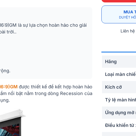
MUA 
DUYỆT HỒ
6:9)GM là sự lựa chọn hoàn hảo cho giải
Liên hệ
ài trời..
Hãng
rộng.
Loại màn chi
(16:9)GM
được thiết kế để kết hợp hoàn hảo
Kích cỡ
phẩm nổi bật nằm trong dòng Recession của
Tỷ lệ màn hìn
dụng.
Ứng dụng mở 
Điều khiển từ