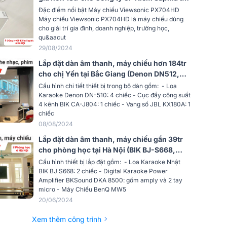
Hà Nội
Đặc điểm nổi bật Máy chiếu Viewsonic PX704HD
Máy chiếu Viewsonic PX704HD là máy chiếu dùng
cho giải trí gia đình, doanh nghiệp, trường học,
qu&aacut
29/08/2024
Lắp đặt dàn âm thanh, máy chiếu hơn 184tr
cho chị Yến tại Bắc Giang (Denon DN512,
CA-J804, KX180A, Sub-15W, BenQ TK700,
Cấu hình chi tiết thiết bị trong bộ dàn gồm: - Loa
…)
Karaoke Denon DN-510: 4 chiếc - Cục đẩy công suất
4 kênh BIK CA-J804: 1 chiếc - Vang số JBL KX180A: 1
chiếc
08/08/2024
Lắp đặt dàn âm thanh, máy chiếu gần 39tr
cho phòng học tại Hà Nội (BIK BJ-S668,
DKA 5500, BenQ MW560, BenQ MX550)
Cấu hình thiết bị lắp đặt gồm: - Loa Karaoke Nhật
BIK BJ S668: 2 chiếc - Digital Karaoke Power
Amplifier BKSound DKA 8500: gồm amply và 2 tay
micro - Máy Chiếu BenQ MW5
20/06/2024
Xem thêm công trình