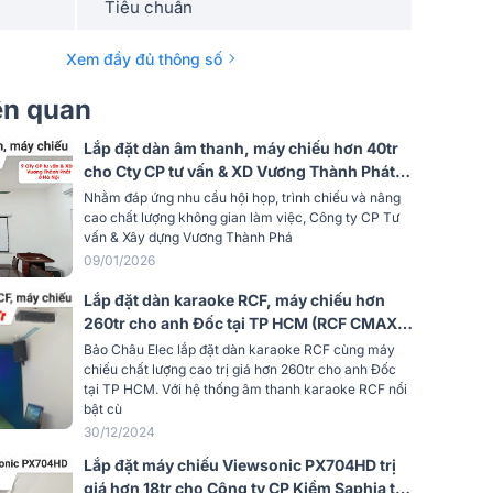
Tiêu chuẩn
Trắng
Xem đầy đủ thông số
Vải matte gray - GM5
iên quan
hợp kim nhôm, dễ dàng lắp đặt và tinh
Lắp đặt dàn âm thanh, máy chiếu hơn 40tr
chỉnh
cho Cty CP tư vấn & XD Vương Thành Phát
tại Hà Nội (ITC T-776P, T-60DTB, MW560C,
Nhằm đáp ứng nhu cầu hội họp, trình chiếu và nâng
…)
cao chất lượng không gian làm việc, Công ty CP Tư
vấn & Xây dựng Vương Thành Phá
09/01/2026
Lắp đặt dàn karaoke RCF, máy chiếu hơn
260tr cho anh Đốc tại TP HCM (RCF CMAX
4112, IPS 2.5K, BPC-R500, S15, BS9800,
Bảo Châu Elec lắp đặt dàn karaoke RCF cùng máy
M8...)
chiếu chất lượng cao trị giá hơn 260tr cho anh Đốc
tại TP HCM. Với hệ thống âm thanh karaoke RCF nổi
bật cù
30/12/2024
Lắp đặt máy chiếu Viewsonic PX704HD trị
giá hơn 18tr cho Công ty CP Kiềm Saphia tại