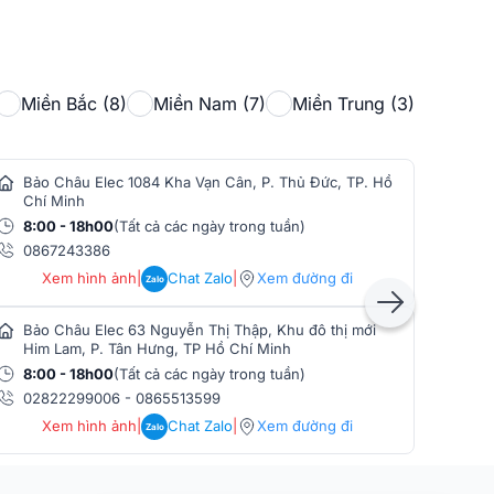
Miền Bắc (8)
Miền Nam (7)
Miền Trung (3)
Bảo Châu Elec 1084 Kha Vạn Cân, P. Thủ Đức, TP. Hồ
Bảo
Chí Minh
Min
8:00 - 18h00
(Tất cả các ngày trong tuần)
8:0
0867243386
086
Xem hình ảnh
|
Chat Zalo
|
Xem đường đi
Zalo
Bảo Châu Elec 63 Nguyễn Thị Thập, Khu đô thị mới
Bảo
Him Lam, P. Tân Hưng, TP Hồ Chí Minh
Phò
8:00 - 18h00
(Tất cả các ngày trong tuần)
8:0
02822299006
-
0865513599
086
Xem hình ảnh
|
Chat Zalo
|
Xem đường đi
Zalo