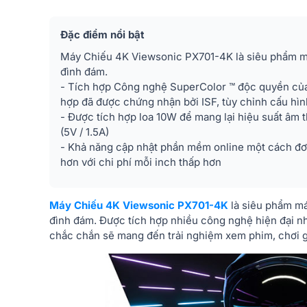
Đặc điểm nổi bật
Máy Chiếu 4K Viewsonic PX701-4K là siêu phẩm m
đình đám.
- Tích hợp Công nghệ SuperColor ™ độc quyền của
hợp đã được chứng nhận bởi ISF, tùy chỉnh cấu hì
- Được tích hợp loa 10W để mang lại hiệu suất âm 
(5V / 1.5A)
- Khả năng cập nhật phần mềm online một cách đơn 
hơn với chi phí mỗi inch thấp hơn
Máy Chiếu 4K Viewsonic PX701-4K
là siêu phẩm má
đình đám. Được tích hợp nhiều công nghệ hiện đại n
chắc chắn sẽ mang đến trải nghiệm xem phim, chơi 