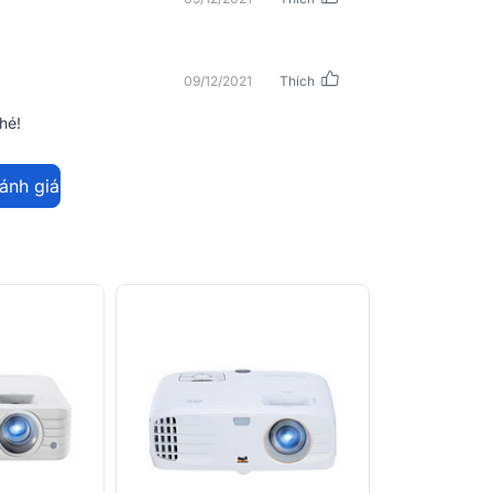
09/12/2021
Thích
hé!
đánh giá
ewsonic
hay được cập nhật mới nhất
 PX701-4K