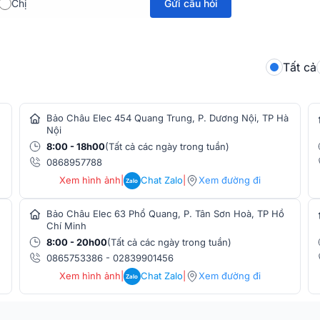
Gửi câu hỏi
Chị
 đại, tinh tế, các chi tiết được chế tạo tỉ
x312xmm, nặng 2.8kg nên dễ dàng lắp đặt
Tất cả
Bảo Châu Elec 454 Quang Trung, P. Dương Nội, TP Hà
Nội
8:00 - 18h00
(Tất cả các ngày trong tuần)
0868957788
Xem hình ảnh
|
Chat Zalo
|
Xem đường đi
Zalo
Bảo Châu Elec 63 Phổ Quang, P. Tân Sơn Hoà, TP Hồ
Chí Minh
8:00 - 20h00
(Tất cả các ngày trong tuần)
0865753386
-
02839901456
Xem hình ảnh
|
Chat Zalo
|
Xem đường đi
Zalo