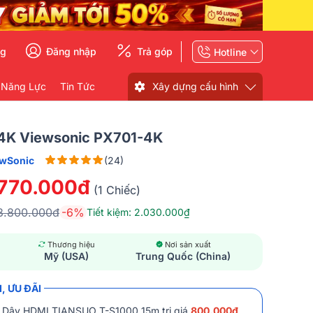
ng
Đăng nhập
Trả góp
Hotline
 Năng Lực
Tin Tức
Xây dựng cấu hình
4K Viewsonic PX701-4K
ewSonic
(24)
.770.000đ
(1 Chiếc)
3.800.000đ
-6%
Tiết kiệm: 2.030.000₫
Thương hiệu
Nơi sản xuất
Mỹ (USA)
Trung Quốc (China)
, ƯU ĐÃI
i Dây HDMI TIANSUO T-S1000 15m trị giá
800.000đ