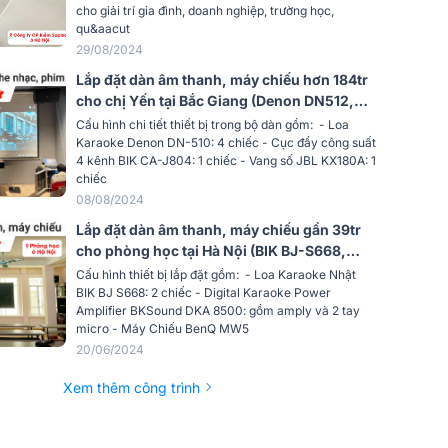
cho giải trí gia đình, doanh nghiệp, trường học,
qu&aacut
222x108x312xmm
29/08/2024
Lắp đặt dàn âm thanh, máy chiếu hơn 184tr
cho chị Yến tại Bắc Giang (Denon DN512,
CA-J804, KX180A, Sub-15W, BenQ TK700,
Cấu hình chi tiết thiết bị trong bộ dàn gồm: - Loa
…)
Karaoke Denon DN-510: 4 chiếc - Cục đẩy công suất
4 kênh BIK CA-J804: 1 chiếc - Vang số JBL KX180A: 1
chiếc
08/08/2024
Lắp đặt dàn âm thanh, máy chiếu gần 39tr
cho phòng học tại Hà Nội (BIK BJ-S668,
DKA 5500, BenQ MW560, BenQ MX550)
Cấu hình thiết bị lắp đặt gồm: - Loa Karaoke Nhật
BIK BJ S668: 2 chiếc - Digital Karaoke Power
Amplifier BKSound DKA 8500: gồm amply và 2 tay
micro - Máy Chiếu BenQ MW5
20/06/2024
Xem thêm công trình