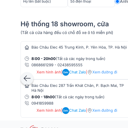
Anh
Máy Chiếu 4K Viewsonic PX701-4K sở hữu thiết kế hiện
mỉ mang đến tính thẩm mỹ cao. Kích thước 222x108
sử dụng trong mọi không gian giải trí.
Hệ thống 18 showroom, cửa
(Tất cả cửa hàng đều có chỗ đỗ xe ô tô miễn phí)
hàng âm thanh
Bảo Châu Elec 45 Trung Kính, P. Yên Hòa, TP. Hà Nội
8:00 - 20h00
(Tất cả các ngày trong tuần)
0868661299
-
02438595555
Xem hình ảnh
|
Chat Zalo
|
Xem đường đi
Zalo
Bảo Châu Elec 287 Trần Khát Chân, P. Bạch Mai, TP
Hà Nội
8:00 - 18h00
(Tất cả các ngày trong tuần)
0941859988
Xem hình ảnh
|
Chat Zalo
|
Xem đường đi
Zalo