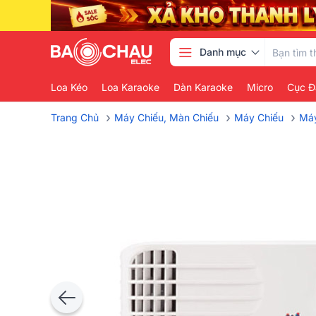
Danh mục
Loa Kéo
Loa Karaoke
Dàn Karaoke
Micro
Cục Đ
›
›
›
Trang Chủ
Máy Chiếu, Màn Chiếu
Máy Chiếu
Máy