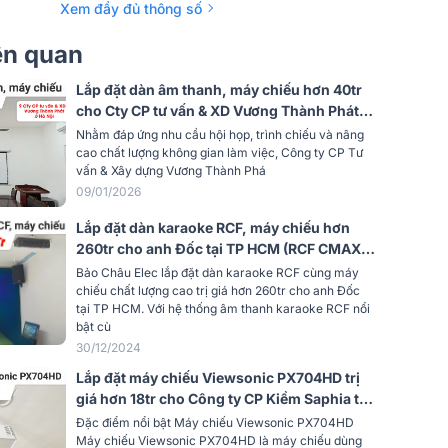
K
Có
Xem đầy đủ thông số
 màn
iên quan
1m-10,96m, (100 "@ 3,32m)
Lắp đặt dàn âm thanh, máy chiếu hơn 40tr
n
12000
cho Cty CP tư vấn & XD Vương Thành Phát
tại Hà Nội (ITC T-776P, T-60DTB, MW560C,
Nhằm đáp ứng nhu cầu hội họp, trình chiếu và nâng
hị
1,07 tỷ màu sắc
…)
cao chất lượng không gian làm việc, Công ty CP Tư
vấn & Xây dựng Vương Thành Phá
ình
1.5-1.65
09/01/2026
F = 2.0-2.05, f = 15.843-17.445mm
Lắp đặt dàn karaoke RCF, máy chiếu hơn
Chênh lệch
260tr cho anh Đốc tại TP HCM (RCF CMAX
4112, IPS 2.5K, BPC-R500, S15, BS9800,
Bảo Châu Elec lắp đặt dàn karaoke RCF cùng máy
học
1.1x
M8...)
chiếu chất lượng cao trị giá hơn 260tr cho anh Đốc
tại TP HCM. Với hệ thống âm thanh karaoke RCF nổi
n thị
30 "-300"
bật cù
30/12/2024
HDMI
Lắp đặt máy chiếu Viewsonic PX704HD trị
ở chế độ (Normal Mode) 6000 giờ;
giá hơn 18tr cho Công ty CP Kiềm Saphia tại
 đèn
(SuperEco) 20000 giờ
Hà Nội
Đặc điểm nổi bật Máy chiếu Viewsonic PX704HD
Máy chiếu Viewsonic PX704HD là máy chiếu dùng
2,8kg