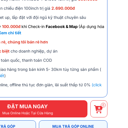
 chiếu điện 100inch trị giá
2.690.000đ
et up, lắp đặt với đội ngũ kỹ thuật chuyên sâu
y
100.000đ
khi Check-in
Facebook & Map
(Áp dụng hóa
Xem chi tiết
 rẻ, chúng tôi bán rẻ hơn
 biệt
cho doanh nghiệp, dự án
 toàn quốc, thanh toán COD
giao hàng trong bán kính 5- 30km tùy từng sản phẩm (
iết
)
line, offline thủ tục đơn giản, lãi suất thấp từ 0%
(click
0
ĐẶT MUA NGAY
Mua Online Hoặc Tại Cửa Hàng
TRẢ GÓP
MUA TRẢ GÓP ONLINE