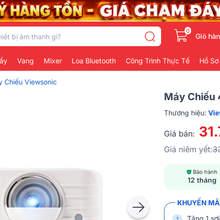
0
Giỏ hà
ẩy
Vang
Mixer
Loa Bluetooth
Công Trình Thực Tế
Hồ Sơ
 Chiếu Viewsonic
Máy Chiếu 
Thương hiệu:
Vi
31
Giá bán:
Giá niêm yết:
3
Bảo hành
12 tháng
KHUYẾN MÃI
Tặng 1 sợ