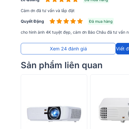
Cảm ơn đã tư vấn và lắp đặt
Quyết Đặng
Đã mua hàng
cho hình ảnh 4K tuyệt đẹp, cảm ơn Bảo Châu đã tư vấn n
Xem 24 đánh giá
Viết 
Sản phẩm liên quan
➣
Xem thêm:
TOP các mẫu
Máy Chiếu 4K Vi
Đánh giá thiết kế Máy Chiếu 4K Viewsonic