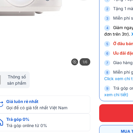
Tặng 1 màn
Miễn phí s
Giảm nga
đơn trên 3tr).
Ở đâu bán
Ưu đãi đặc
1/6
Giao hàng
Miễn phí 
Thông số
Click xem chi t
sản phẩm
Trả góp on
xem chi tiết)
Giá luôn rẻ nhất
Gọi để có giá tốt nhất Việt Nam
Trả góp 0%
Trả góp online từ 0%
MUA 