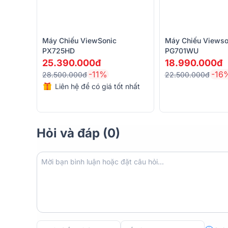
Máy Chiếu ViewSonic
Máy Chiếu Viewso
PX725HD
PG701WU
25.390.000đ
18.990.000đ
-11%
-16
28.500.000đ
22.500.000đ
Liên hệ để có giá tốt nhất
Hỏi và đáp (0)