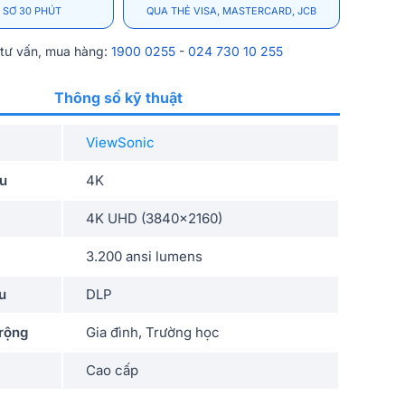
 SƠ 30 PHÚT
QUA THẺ VISA, MASTERCARD, JCB
 tư vấn, mua hàng:
1900 0255
-
024 730 10 255
Thông số kỹ thuật
ViewSonic
ếu
4K
4K UHD (3840×2160)
3.200 ansi lumens
u
DLP
rộng
Gia đình, Trường học
Cao cấp