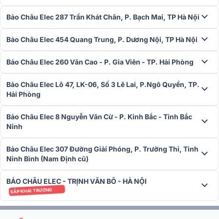
Máy chiếu Epson EB-982W được trang bị độ phân giải WXGA (1280
x 800), đáp ứng tốt nhu cầu trình chiếu: bài giảng, PowerPoint,
Bảo Châu Elec 287 Trần Khát Chân, P. Bạch Mai, TP Hà Nội
video HD, bảng biểu, nội dung đào tạo doanh nghiệp,…
Bảo Châu Elec 454 Quang Trung, P. Dương Nội, TP Hà Nội
Bảo Châu Elec 260 Văn Cao - P. Gia Viên - TP. Hải Phòng
Bảo Châu Elec Lô 47, LK-06, Số 3 Lê Lai, P.Ngô Quyền, TP.
Hải Phòng
Bảo Châu Elec 8 Nguyễn Văn Cừ - P. Kinh Bắc - Tỉnh Bắc
Ninh
Bảo Châu Elec 307 Đường Giải Phóng, P. Trường Thi, Tỉnh
Ninh Bình (Nam Định cũ)
BẢO CHÂU ELEC - TRỊNH VĂN BÔ - HÀ NỘI
SẮP KHAI TRƯƠNG