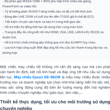
- Độ phân giải WXGA (1280 x 800) phù hợp trình chiếu bài giảng,
PowerPoint và video HD.
Loa
16W
- Tỷ lệ tương phản 16.000:1 tăng chiều sâu và độ chi tiết hình ảnh.
- Bóng đèn UHE 210W có tuổi thọ lên đến 17.000 giờ ở chế độ ECO.
Công suất bóng đèn
230W
- Tiết kiệm chi phí vận hành và bảo trì trong thời gian dài.
- Hỗ trợ hiển thị đồng thời hai nội dung trên cùng màn hình.
Tuổi thọ bóng đèn
17.000 giờ
- Trang bị đầy đủ cổng kết nối như HDMI, VGA, USB, LAN RJ45, RS232 và
Audio Out.
Kích thước
309mm x 90mm x 282mm
- Hỗ trợ trình chiếu không dây thông qua mô-đun ELPAP11 tùy chọn.
- Loa tích hợp công suất 16W đáp ứng tốt nhu cầu âm thanh trong lớp học và
Trọng lượng
3.1 kg
phòng họp.
Một chiếc máy chiếu tốt không chỉ cần độ sáng cao mà còn phải
vận hành ổn định, kết nối linh hoạt và đáp ứng tốt nhu cầu sử dụng
liên tục.
Máy chiếu Epson EB-982W
là mẫu máy chiếu được nhiều
trường học và doanh nghiệp lựa chọn nhờ khả năng hiển thị sắc nét,
màu sắc sống động cùng độ bền ấn tượng mang đến trải nghiệm
trình chiếu chuyên nghiệp như giáo dục, làm việc,…
Thiết kế thực dụng, tối ưu cho môi trường sử dụng
chuyên nghiệp