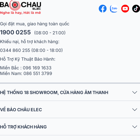
Hình ảnh hiển thị có độ chi tiết rõ ràng, phù hợp cho cả văn bản lẫn
nội dung đa phương tiện. Ngoài ra, tỷ lệ tương phản 16.000:1 giúp
Gọi đặt mua, giao hàng toàn quốc
tái tạo tốt các vùng sáng và tối, tạo chiều sâu cho hình ảnh và tăng
1900 0255
(08:00 - 21:00)
khả năng hiển thị chi tiết trong nhiều điều kiện nội dung khác nhau.
Khiếu nại, hỗ trợ khách hàng:
Vận hành bền bỉ, tiết kiệm chi phí lâu dài
0344 860 255
(08:00 - 18:00)
Hỗ Trợ Kỹ Thuật Bảo Hành:
Một trong những yếu tố được nhiều trường học và doanh nghiệp
quan tâm khi chọn máy chiếu chính là tuổi thọ bóng đèn. Máy chiếu
Miền Bắc :
096 169 1633
Epson EB-982W sử dụng bóng đèn UHE công suất 210W với tuổi
Miền Nam:
086 551 3799
thọ lên đến 17.000 giờ ở chế độ ECO.
HỆ THỐNG 18 SHOWROOM, CỬA HÀNG ÂM THANH
VỀ BẢO CHÂU ELEC
HỖ TRỢ KHÁCH HÀNG