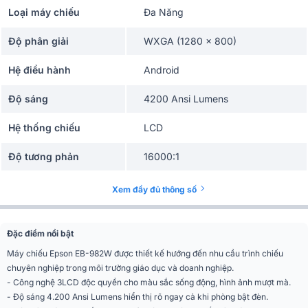
Loại máy chiếu
Đa Năng
Độ phân giải
WXGA (1280 x 800)
Hệ điều hành
Android
Độ sáng
4200 Ansi Lumens
Hệ thống chiếu
LCD
Độ tương phản
16000:1
Gia đình, Lớp học, Phòng họp, Văn
Ứng dụng mở rộng
Xem đầy đủ thông số
phòng
Phân khúc
Tiêu chuẩn
Đặc điểm nổi bật
Kích thước màn chiếu
50 - 136 inch
Máy chiếu Epson EB-982W được thiết kế hướng đến nhu cầu trình chiếu
hợp lý
chuyên nghiệp trong môi trường giáo dục và doanh nghiệp.
VGA, Video, component (via D-sub
- Công nghệ 3LCD độc quyền cho màu sắc sống động, hình ảnh mượt mà.
Cổng kết nối
15-pin), RS232, HDMI x 2, USB (3
- Độ sáng 4.200 Ansi Lumens hiển thị rõ ngay cả khi phòng bật đèn.
trong 1) LAN (cổng RJ45)...