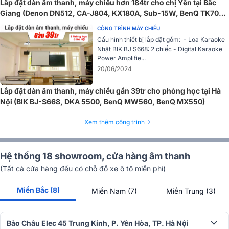
Lắp đặt dàn âm thanh, máy chiếu hơn 184tr cho chị Yến tại Bắc
Giang (Denon DN512, CA-J804, KX180A, Sub-15W, BenQ TK700,
…)
CÔNG TRÌNH MÁY CHIẾU
Cấu hình thiết bị lắp đặt gồm: - Loa Karaoke
Nhật BIK BJ S668: 2 chiếc - Digital Karaoke
Power Amplifie...
20/06/2024
Lắp đặt dàn âm thanh, máy chiếu gần 39tr cho phòng học tại Hà
Đây là lợi thế cực kỳ quan trọng đối với lớp học, phòng họp hoặc
Nội (BIK BJ-S668, DKA 5500, BenQ MW560, BenQ MX550)
trung tâm đào tạo, nơi không phải lúc nào cũng có điều kiện làm tối
hoàn toàn không gian. Người dùng vẫn có thể quan sát rõ nội dung
Xem thêm công trình
trình chiếu mà không bị hiện tượng mờ hình hay giảm chi tiết khi sử
dụng vào ban ngày.
Hệ thống 18 showroom, cửa hàng âm thanh
Trong thực tế, với diện tích khoảng 30–40m², máy vẫn đảm bảo khả
năng hiển thị ổn định và rõ nét mà không cần giảm quá nhiều ánh
(Tất cả cửa hàng đều có chỗ đỗ xe ô tô miễn phí)
sáng trong phòng.
Miền Bắc (8)
Miền Nam (7)
Miền Trung (3)
Độ phân giải WXGA sắc nét cùng tỷ lệ tương phản
16.000:1
Bảo Châu Elec 45 Trung Kính, P. Yên Hòa, TP. Hà Nội