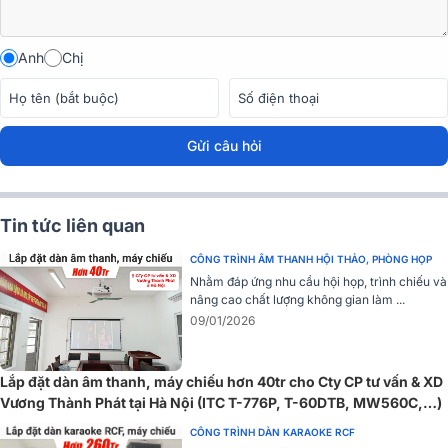
trình.
Công nghệ 3LCD cho màu sắc sống động và hình
Anh
Chị
ảnh mượt mà
Điểm mạnh nổi bật nhất trên máy chiếu Epson EB-982W chính là
khả năng trình chiếu hình ảnh nhờ công nghệ 3LCD độc quyền từ
Gửi câu hỏi
Epson. Công nghệ này giúp tái tạo màu sắc chính xác, hình ảnh
mượt mà và hạn chế hiện tượng cầu vồng thường gặp trên một số
dòng máy chiếu DLP.
Tin tức liên quan
CÔNG TRÌNH ÂM THANH HỘI THẢO, PHÒNG HỌP
Nhằm đáp ứng nhu cầu hội họp, trình chiếu và
nâng cao chất lượng không gian làm ...
09/01/2026
Lắp đặt dàn âm thanh, máy chiếu hơn 40tr cho Cty CP tư vấn & XD
Vương Thành Phát tại Hà Nội (ITC T-776P, T-60DTB, MW560C,…)
CÔNG TRÌNH DÀN KARAOKE RCF