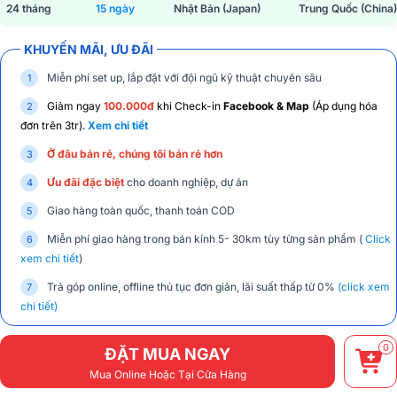
24 tháng
15 ngày
Nhật Bản (Japan)
Trung Quốc (China)
KHUYẾN MÃI, ƯU ĐÃI
Miễn phí set up, lắp đặt với đội ngũ kỹ thuật chuyên sâu
Giảm ngay
100.000đ
khi Check-in
Facebook & Map
(Áp dụng hóa
đơn trên 3tr).
Xem chi tiết
Ở đâu bán rẻ, chúng tôi bán rẻ hơn
Ưu đãi đặc biệt
cho doanh nghiệp, dự án
Giao hàng toàn quốc, thanh toán COD
Miễn phí giao hàng trong bán kính 5- 30km tùy từng sản phẩm (
Click
xem chi tiết
)
Trả góp online, offline thủ tục đơn giản, lãi suất thấp từ 0%
(click xem
chi tiết)
0
ĐẶT MUA NGAY
Mua Online Hoặc Tại Cửa Hàng