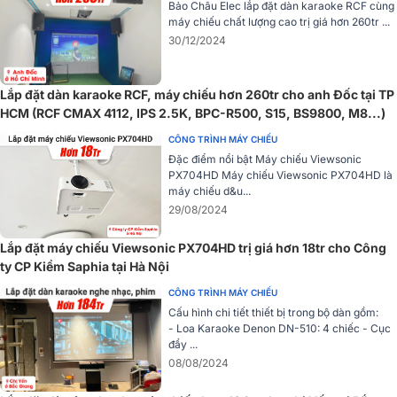
Bảo Châu Elec lắp đặt dàn karaoke RCF cùng
Nhờ khả năng cân bằng tốt giữa độ sáng màu và độ sáng trắng,
máy chiếu chất lượng cao trị giá hơn 260tr ...
Epson EB-982W mang lại hình ảnh tự nhiên hơn, đặc biệt khi trình
30/12/2024
chiếu bài giảng, biểu đồ hoặc video có nhiều chi tiết màu sắc. Đây là
ưu điểm rất đáng giá trong môi trường giáo dục và doanh nghiệp,
nơi chất lượng hiển thị ảnh hưởng trực tiếp đến trải nghiệm học tập
Lắp đặt dàn karaoke RCF, máy chiếu hơn 260tr cho anh Đốc tại TP
và thuyết trình.
HCM (RCF CMAX 4112, IPS 2.5K, BPC-R500, S15, BS9800, M8...)
Độ sáng 4.200 Ansi Lumens trình chiếu rõ nét ngay
CÔNG TRÌNH MÁY CHIẾU
Đặc điểm nổi bật Máy chiếu Viewsonic
cả khi bật đèn
PX704HD Máy chiếu Viewsonic PX704HD là
máy chiếu d&u...
Máy chiếu Epson EB-982W sở hữu độ sáng trắng và độ sáng màu
29/08/2024
đều đạt mức 4.200 Ansi Lumens, cho khả năng trình chiếu rõ ràng
ngay cả trong không gian có ánh sáng mạnh hoặc phòng vẫn đang
Lắp đặt máy chiếu Viewsonic PX704HD trị giá hơn 18tr cho Công
bật đèn.
ty CP Kiềm Saphia tại Hà Nội
CÔNG TRÌNH MÁY CHIẾU
Cấu hình chi tiết thiết bị trong bộ dàn gồm:
- Loa Karaoke Denon DN-510: 4 chiếc - Cục
đẩy ...
08/08/2024