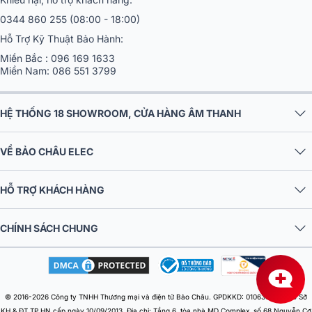
5. Kết Nối Dễ Dàng - Tương Thích Rộng – Dùng
0344 860 255
(08:00 - 18:00)
Ngay Khi Mở Hộp
Hỗ Trợ Kỹ Thuật Bảo Hành:
Boston Acoustics BAM1 sử dụng kết nối XLR (3 pin) - 6.3mm (jack
Miền Bắc :
096 169 1633
mono) với dây dẫn dài 4 mét kèm sẵn trong hộp - không cần mua
Miền Nam:
086 551 3799
thêm phụ kiện. Người dùng chỉ việc cắm vào thiết bị là có thể sử
dụng ngay, tương thích với:
HỆ THỐNG 18 SHOWROOM, CỬA HÀNG ÂM THANH
Amply karaoke
truyền thống
Loa kéo có cổng 6.3mm
VỀ BẢO CHÂU ELEC
Bàn mixer sân khấu
Cục đẩy công suất
có tích hợp mixer
HỖ TRỢ KHÁCH HÀNG
Hệ thống kết nối dạng rời (jack tháo lắp XLR chuẩn) giúp bảo trì,
thay thế dây mic dễ dàng hơn so với loại micro liền dây truyền
thống.
CHÍNH SÁCH CHUNG
© 2016-2026 Công ty TNHH Thương mại và điện tử Bảo Châu. GPDKKD: 0106303879 do Sở
KH & ĐT TP.HN cấp ngày 10/09/2013. Địa chỉ: Tầng 6, tòa nhà MD Complex, số 68 Nguyễn Cơ