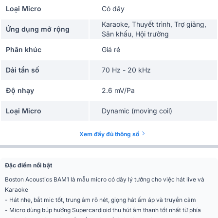
Loại Micro
Có dây
Karaoke, Thuyết trình, Trợ giảng,
Ứng dụng mở rộng
Sân khấu, Hội trường
Phân khúc
Giá rẻ
Dải tần số
70 Hz - 20 kHz
Độ nhạy
2.6 mV/Pa
Loại Micro
Dynamic (moving coil)
Búp hướng
Supercardioid
Xem đầy đủ thông số
Trở kháng
600 Ω
Đặc điểm nổi bật
Loại đầu cắm
XLR - 6.3mm
Boston Acoustics BAM1 là mẫu micro có dây lý tưởng cho việc hát live và
Karaoke
Chiều dài dây đi kèm
4 Mét
- Hát nhẹ, bắt mic tốt, trung âm rõ nét, giọng hát ấm áp và truyền cảm
- Micro dùng búp hướng Supercardioid thu hút âm thanh tốt nhất từ phía
Nhập khẩu & Phân
Công ty TNHH Quốc Tế Anh Duy