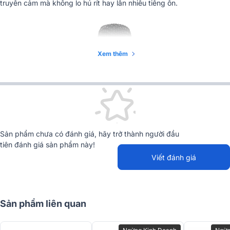
truyền cảm mà không lo hú rít hay lẫn nhiễu tiếng ồn.
Xem thêm
Sản phẩm chưa có đánh giá, hãy trở thành người đầu
tiên đánh giá sản phẩm này!
Viết đánh giá
1. Âm Thanh Hát Dày Dặn, Bắt Mic Tốt, Hát Nhẹ
Sản phẩm liên quan
Nhàng