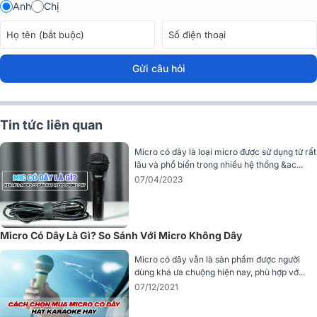
Anh
Chị
Gửi câu hỏi
Tin tức liên quan
Micro có dây là loại micro được sử dụng từ rất
lâu và phổ biến trong nhiều hệ thống &ac...
07/04/2023
2. Chống Hú Rít Hiệu Quả Với Búp Hướng
Supercardioid
Micro Có Dây Là Gì? So Sánh Với Micro Không Dây
Micro có dây vẫn là sản phẩm được người
Hú rít là “nỗi ám ảnh” của mọi không gian karaoke hoặc biểu diễn
dùng khá ưa chuộng hiện nay, phù hợp vớ...
sân khấu. Với búp hướng Supercardioid, BAM1 kiểm soát cực kỳ tốt
07/12/2021
các nguồn âm đến từ hai bên và phía sau micro - nguyên nhân
chính gây nên hiện tượng feedback.