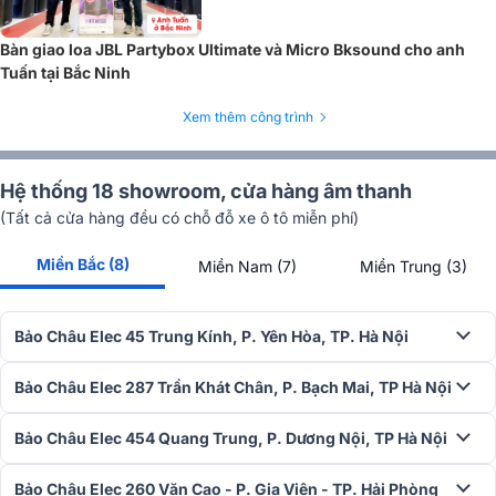
Bên trong đầu micro được tích hợp
màng lọc hơi
, giúp loại bỏ tiếng
Bàn giao loa JBL Partybox Ultimate và Micro Bksound cho anh
thở gấp, âm gió hay những tiếng "phì, xì" không mong muốn - yếu
Tuấn tại Bắc Ninh
tố thường bị phóng đại khi dùng micro thu nhạy.
Xem thêm công trình
Hệ thống 18 showroom, cửa hàng âm thanh
(Tất cả cửa hàng đều có chỗ đỗ xe ô tô miễn phí)
Miền Bắc (8)
Miền Nam (7)
Miền Trung (3)
Bảo Châu Elec 45 Trung Kính, P. Yên Hòa, TP. Hà Nội
Bảo Châu Elec 287 Trần Khát Chân, P. Bạch Mai, TP Hà Nội
Bảo Châu Elec 454 Quang Trung, P. Dương Nội, TP Hà Nội
Bảo Châu Elec 260 Văn Cao - P. Gia Viên - TP. Hải Phòng