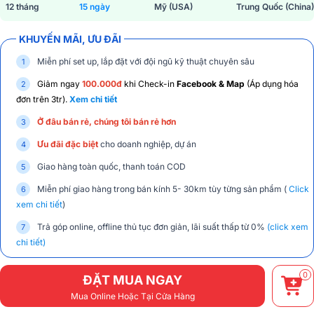
12 tháng
15 ngày
Mỹ (USA)
Trung Quốc (China)
KHUYẾN MÃI, ƯU ĐÃI
Miễn phí set up, lắp đặt với đội ngũ kỹ thuật chuyên sâu
Giảm ngay
100.000đ
khi Check-in
Facebook & Map
(Áp dụng hóa
đơn trên 3tr).
Xem chi tiết
Ở đâu bán rẻ, chúng tôi bán rẻ hơn
Ưu đãi đặc biệt
cho doanh nghiệp, dự án
Giao hàng toàn quốc, thanh toán COD
Miễn phí giao hàng trong bán kính 5- 30km tùy từng sản phẩm (
Click
xem chi tiết
)
Trả góp online, offline thủ tục đơn giản, lãi suất thấp từ 0%
(click xem
chi tiết)
0
ĐẶT MUA NGAY
Mua Online Hoặc Tại Cửa Hàng