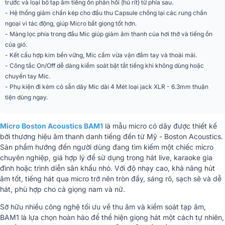
trước và loại bỏ tạp âm tiếng ồn phản hồi (hú rít) từ phía sau.
phối
- Hệ thống giảm chấn kép cho đầu thu Capsule chống lại các rung chấn
ngoại vi tác động, giúp Micro bắt giọng tốt hơn.
- Màng lọc phía trong đầu Mic giúp giảm âm thanh của hơi thở và tiếng ồn
của gió.
- Kết cấu hợp kim bền vững, Mic cầm vừa vặn đầm tay và thoải mải.
- Công tắc On/Off dễ dàng kiểm soát bật tắt tiếng khi không dùng hoặc
chuyển tay Mic.
- Phụ kiện đi kèm có sẵn dây Mic dài 4 Mét loại jack XLR - 6.3mm thuận
tiện dùng ngay.
Micro Boston Acoustics BAM1
là mẫu micro có dây được thiết kế
bởi thương hiệu âm thanh danh tiếng đến từ Mỹ - Boston Acoustics.
Sản phẩm hướng đến người dùng đang tìm kiếm một chiếc micro
chuyên nghiệp, giá hợp lý để sử dụng trong hát live, karaoke gia
đình hoặc trình diễn sân khấu nhỏ. Với độ nhạy cao, khả năng hút
âm tốt, tiếng hát qua micro trở nên tròn đầy, sáng rõ, sạch sẽ và dễ
hát, phù hợp cho cả giọng nam và nữ.
Sở hữu nhiều công nghệ tối ưu về thu âm và kiểm soát tạp âm,
BAM1 là lựa chọn hoàn hảo để thể hiện giọng hát một cách tự nhiên,