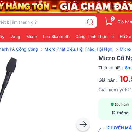
0
Giỏ hà
ẩy
Vang
Mixer
Loa Bluetooth
Công Trình Thực Tế
Hồ Sơ
›
›
Thanh PA Công Cộng
Micro Phát Biểu, Hội Thảo, Hội Nghị
Micro 
Micro Cổ N
Thương hiệu:
Sh
10
Giá bán:
Giá niêm yết:
1
Bảo hành
12 tháng
KHUYẾN MÃI