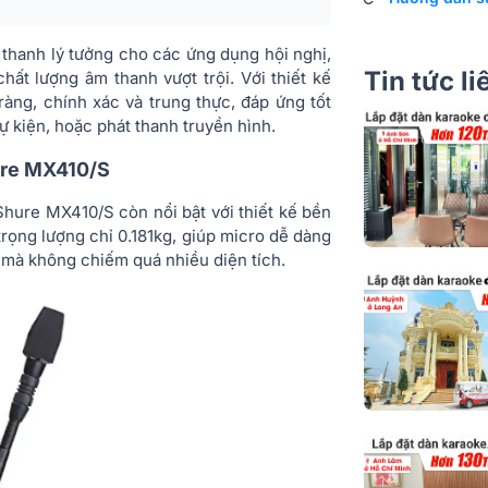
Trở kháng đầu
 thanh lý tưởng cho các ứng dụng hội nghị,
Cấu hình đầu 
Tin tức l
ất lượng âm thanh vượt trội. Với thiết kế
àng, chính xác và trung thực, đáp ứng tốt
Nhạy cảm
 kiện, hoặc phát thanh truyền hình.
SPL tối đa
ure MX410/S
Tiếng ồn đầu 
hure MX410/S còn nổi bật với thiết kế bền
đương
 trọng lượng chỉ 0.181kg, giúp micro dễ dàng
u mà không chiếm quá nhiều diện tích.
Tỷ lệ tín hiệu 
nhiễu
Phạm vi động
Common Mod
Rejection
Đầu ra Preamp
Clipping Level