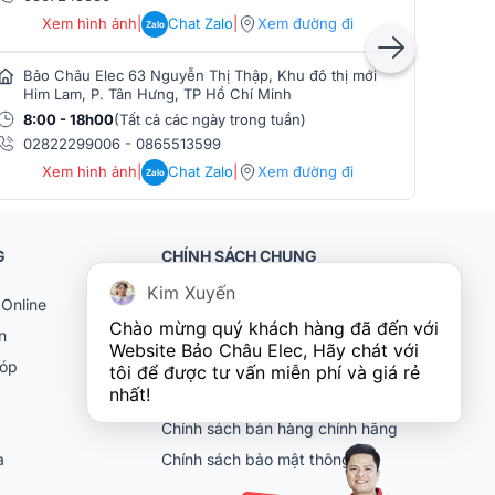
Xem hình ảnh
|
Chat Zalo
|
Xem đường đi
Zalo
Bảo Châu Elec 63 Nguyễn Thị Thập, Khu đô thị mới
Bảo
Him Lam, P. Tân Hưng, TP Hồ Chí Minh
Phò
8:00 - 18h00
(Tất cả các ngày trong tuần)
8:0
02822299006
-
0865513599
086
Xem hình ảnh
|
Chat Zalo
|
Xem đường đi
Zalo
G
CHÍNH SÁCH CHUNG
Kim Xuyến
Online
Khách hàng doanh nghiệp (B2B)
Chào mừng quý khách hàng đã đến với 
n
Chính sách bảo hành
Website Bảo Châu Elec, Hãy chát với 
góp
Chính sách đổi trả
tôi để được tư vấn miễn phí và giá rẻ 
nhất!
Chính sách vận chuyển
Chính sách bán hàng chính hãng
ia
Chính sách bảo mật thông tin