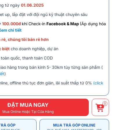
ng từ ngày
01.06.2025
et up, lắp đặt với đội ngũ kỹ thuật chuyên sâu
y
100.000đ
khi Check-in
Facebook & Map
(Áp dụng hóa
Xem chi tiết
 rẻ, chúng tôi bán rẻ hơn
 biệt
cho doanh nghiệp, dự án
 toàn quốc, thanh toán COD
giao hàng trong bán kính 5- 30km tùy từng sản phẩm (
iết
)
line, offline thủ tục đơn giản, lãi suất thấp từ 0%
(click
0
ĐẶT MUA NGAY
Mua Online Hoặc Tại Cửa Hàng
TRẢ GÓP
MUA TRẢ GÓP ONLINE