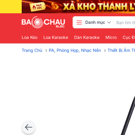
Danh mục
Loa Kéo
Loa Karaoke
Dàn Karaoke
Micro
Cục Đ
›
›
Trang Chủ
PA, Phòng Họp, Nhạc Nền
Thiết Bị Âm 