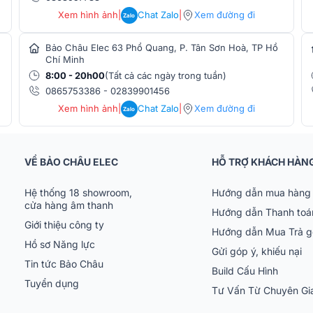
Xem hình ảnh
|
Chat Zalo
|
Xem đường đi
Zalo
Bảo Châu Elec 63 Phổ Quang, P. Tân Sơn Hoà, TP Hồ
g mức SPL tối đa lên đến 121 dB, giúp thu
Chí Minh
ả năng duy trì chất lượng âm thanh rõ ràng
8:00 - 20h00
(Tất cả các ngày trong tuần)
 cho các buổi biểu diễn trực tiếp, sự kiện
0865753386
-
02839901456
m thanh biến động mạnh.
Xem hình ảnh
|
Chat Zalo
|
Xem đường đi
Zalo
MX410/S có khả năng lọc nhiễu tần số vô
VỀ BẢO CHÂU ELEC
HỖ TRỢ KHÁCH HÀN
nh ổn định và tránh các tín hiệu không mong
g các không gian có nhiều thiết bị điện tử
Hệ thống 18 showroom,
Hướng dẫn mua hàng 
iện lớn.
cửa hàng âm thanh
Hướng dẫn Thanh toá
Giới thiệu công ty
Hướng dẫn Mua Trả 
Hồ sơ Năng lực
ả năng tương thích hoàn toàn với các hệ
Gửi góp ý, khiếu nại
LX-D® khi kết hợp với các bộ phát cơ sở
Tin tức Bảo Châu
Build Cấu Hình
đa các hệ thống âm thanh không dây Shure,
Tuyển dụng
Tư Vấn Từ Chuyên G
hanh luôn ổn định.