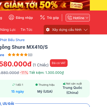
ng
Đăng nhập
Trả góp
Hotline
 Năng Lực
Tin Tức
Xây dựng cấu hình
Phát Biểu Shure
gỗng Shure MX410/S
ure
(0)
.580.000đ
Đã có VAT
(1 Chiếc)
1.880.000đ
-11%
Tiết kiệm: 1.300.000₫
Nơi sản xuất
1 đổi 1
Thương hiệu
Trung Quốc
15 ngày
Mỹ (USA)
(China)
, ƯU ĐÃI