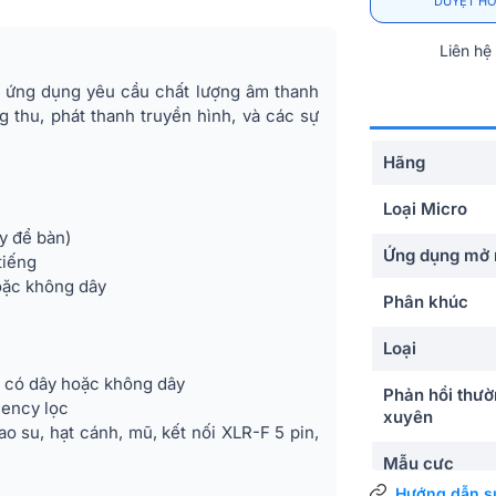
DUYỆT HỒ
Liên hệ
ứng dụng yêu cầu chất lượng âm thanh
 thu, phát thanh truyền hình, và các sự
Hãng
Loại Micro
áy để bàn)
Ứng dụng mở 
tiếng
hoặc không dây
Phân khúc
Loại
n có dây hoặc không dây
Phản hồi thư
uency lọc
xuyên
o su, hạt cánh, mũ, kết nối XLR-F 5 pin,
Mẫu cực
Hướng dẫn s