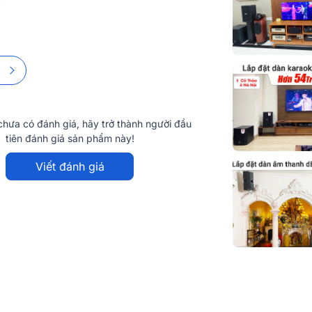
Phân cực
Tắt tiếng
hưa có đánh giá, hãy trở thành người đầu
tiên đánh giá sản phẩm này!
Yêu cầu về n
Viết đánh giá
LED IN
Kích thước
Trọng lượng
ng lập trình, giúp người dùng dễ dàng kiểm
một lựa chọn tuyệt vời cho các không gian
hure MX410/S