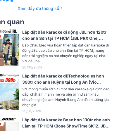
180Ω thực tế (EIA đánh giá ở mức
 ra
150Ω)
Xem đầy đủ thông số
ra
Active Balanced
iên quan
–35 dBV/Pa (18 mV)
Lắp đặt dàn karaoke di động JBL hơn 120tr
cho anh Sơn tại TP HCM (JBL PRX One,
121 dB
Shure SM58LC)
Bảo Châu Elec vừa hoàn thiện lắp đặt dàn karaoke di
động JBL cao cấp cho anh Sơn tại TP.HCM, mang
ra tương
28 dB SPL
đến trải nghiệm ca hát chuyên nghiệp ngay tại nhà.
Với cấu h&i
20/03/2026
trên
67.5dB Supercardioid
Lắp đặt dàn karaoke dBTechnologies hơn
390tr cho anh Huỳnh tại Long An (Vio
X206-100, Allen&Heath CQ-12T, Vio S115,
96dBdB ; 100dB ở mức tăng 0
Với mong muốn sở hữu một dàn karaoke gia đình cao
Shure BLX288A/B58...)
cấp, chất âm mạnh mẽ và bền bỉ như sân khấu
chuyên nghiệp, anh Huỳnh (Long An) đã tin tưởng lựa
e
45 dB minimum
chọn giả
29/01/2026
lifier
Lắp đặt dàn karaoke Bose hơn 130tr cho anh
-8 dBV (0.4 V)
Lâm tại TP HCM (Bose ShowTime SK12, JBL