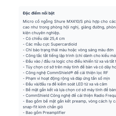
Đặc điểm nổi bật
Micro cổ ngỗng Shure MX410/S phù hợp cho các 
cao như trong phòng hội nghị, giảng đường, phòng
kiện chuyên nghiệp.
- Có chiều dài 25,4 cm
- Các mẫu cực Supercardioid
- Chỉ báo trạng thái màu hoặc vòng sáng màu đơn
- Công tắc tắt tiếng lập trình (chỉ dành cho kiểu m
- Đầu vào / đầu ra logic cho điều khiển từ xa và tắt 
- Tùy chọn cơ sở trên máy tính để bàn và có dây 
- Công nghệ CommShield® để cải thiện lọc RF
- Phạm vi hoạt động rộng và đáp ứng tần số mịn
- Đầu và/đầu ra để kiểm soát LED từ xa và câm
- Bề mặt gắn kết và lựa chọn cơ sở máy tính để bà
- CommShield Công nghệ để cải thiện Radio Freq
- Bao gồm bề mặt gắn kết preamp, vòng cách ly ca
snap-fit ​​kính chắn gió
- Bao gồm Preamplifier