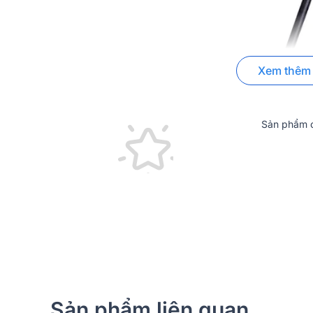
Xem thêm
Sản phẩm c
Đặc biệt, micro còn được trang bị công tắc tắt tiế
soát âm thanh mà không cần phải di chuyển. Đây là 
cần sự gọn gàng nhưng vẫn đảm bảo hiệu suất cao.
Sản phẩm liên quan
Đánh giá chất lượng của Micro cổ ngỗng S