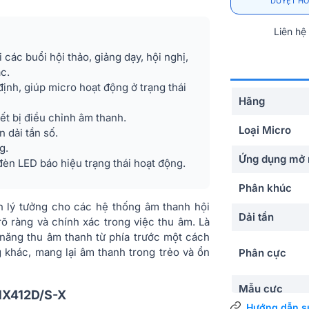
DUYỆT HỒ
Liên hệ
ác buổi hội thảo, giảng dạy, hội nghị,
c.
định, giúp micro hoạt động ở trạng thái
Hãng
ết bị điều chỉnh âm thanh.
Loại Micro
n dải tần số.
g.
Ứng dụng mở 
 đèn LED báo hiệu trạng thái hoạt động.
Phân khúc
n lý tưởng cho các hệ thống âm thanh hội
Dải tần
õ ràng và chính xác trong việc thu âm. Là
năng thu âm thanh từ phía trước một cách
 khác, mang lại âm thanh trong trẻo và ổn
Phân cực
Mẫu cực
 MX412D/S-X
Hướng dẫn s