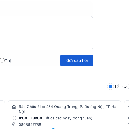
ối XLR 3 chân, cho phép người sử dụng dễ
các hệ thống điều chỉnh âm thanh khác. Cổng
hiết bị âm thanh chuyên nghiệp, mang lại sự
Gửi câu hỏi
Chị
Tất cả
Bảo Châu Elec 454 Quang Trung, P. Dương Nội, TP Hà
Nội
8:00 - 18h00
(Tất cả các ngày trong tuần)
0868957788