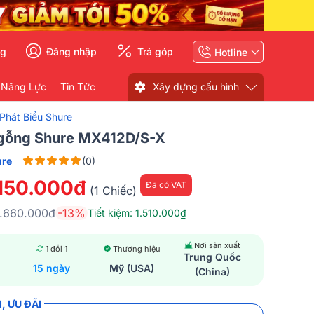
ng
Đăng nhập
Trả góp
Hotline
 Năng Lực
Tin Tức
Xây dựng cấu hình
Phát Biểu Shure
gỗng Shure MX412D/S-X
ure
(0)
.150.000đ
Đã có VAT
(1 Chiếc)
1.660.000đ
-13%
Tiết kiệm: 1.510.000₫
Nơi sản xuất
1 đổi 1
Thương hiệu
Trung Quốc
15 ngày
Mỹ (USA)
(China)
, ƯU ĐÃI