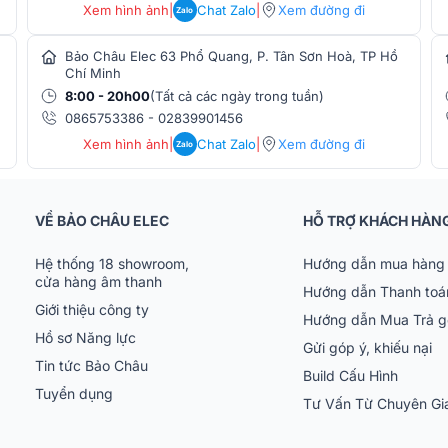
Xem hình ảnh
|
Chat Zalo
|
Xem đường đi
Zalo
Bảo Châu Elec 63 Phổ Quang, P. Tân Sơn Hoà, TP Hồ
Chí Minh
8:00 - 20h00
(Tất cả các ngày trong tuần)
0865753386
-
02839901456
Xem hình ảnh
|
Chat Zalo
|
Xem đường đi
Zalo
VỀ BẢO CHÂU ELEC
HỖ TRỢ KHÁCH HÀN
Hệ thống 18 showroom,
Hướng dẫn mua hàng 
cửa hàng âm thanh
Hướng dẫn Thanh toá
Giới thiệu công ty
Hướng dẫn Mua Trả 
Hồ sơ Năng lực
Gửi góp ý, khiếu nại
Tin tức Bảo Châu
ăng tái tạo âm thanh chính xác và chi tiết
Build Cấu Hình
Tuyển dụng
thu âm với độ rõ ràng và trung thực, từ các
Tư Vấn Từ Chuyên G
mọi âm thanh đều được ghi nhận một cách