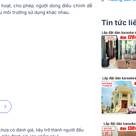
Trở kháng đầu 
 hoạt, cho phép người dùng điều chỉnh dễ
1000 Hz)
ều môi trường sử dụng khác nhau.
Tin tức l
Độ cảm biến
Kết nối
Vỏ
Điều kiện môi
Độ ẩm
Trọng lượng
Trọng lượng 
chuyển
hưa có đánh giá, hãy trở thành người đầu