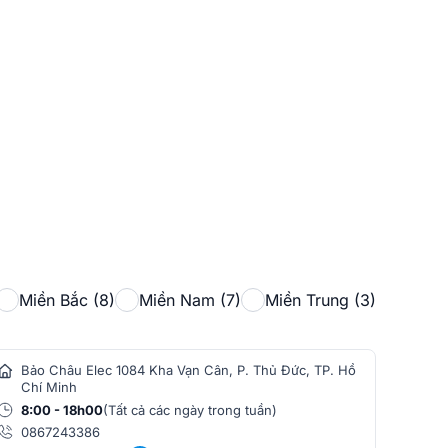
Miền Bắc (8)
Miền Nam (7)
Miền Trung (3)
Bảo Châu Elec 1084 Kha Vạn Cân, P. Thủ Đức, TP. Hồ
Bảo
Chí Minh
Min
8:00 - 18h00
(Tất cả các ngày trong tuần)
8:0
0867243386
086