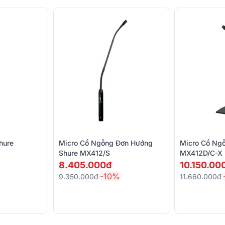
hure
Micro Cổ Ngỗng Đơn Hướng
Micro Cổ Ng
Shure MX412/S
MX412D/C-X
8.405.000đ
10.150.00
-10%
9.350.000đ
11.660.000đ