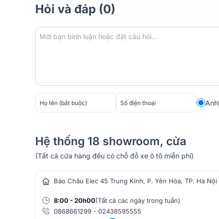
Hỏi và đáp (0)
Cổng kết nối XLR 3 chân
Micro cổ ngỗng Shure MX412D/S-X hỗ trợ cổng kết n
dàng kết nối với các thiết bị âm thanh, mixer, hay 
kết nối này phổ biến và tương thích với hầu hết các t
Anh
tiện lợi và linh hoạt trong việc lắp đặt và sử dụng.
Hệ thống 18 showroom, cửa
(Tất cả cửa hàng đều có chỗ đỗ xe ô tô miễn phí)
hàng âm thanh
Bảo Châu Elec 45 Trung Kính, P. Yên Hòa, TP. Hà Nội
8:00 - 20h00
(Tất cả các ngày trong tuần)
0868661299
-
02438595555