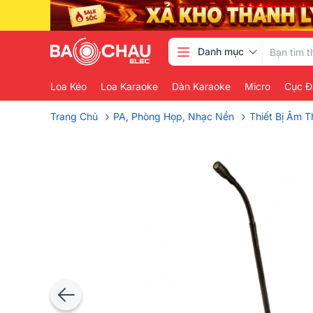
Danh mục
Loa Kéo
Loa Karaoke
Dàn Karaoke
Micro
Cục Đ
›
›
Trang Chủ
PA, Phòng Họp, Nhạc Nền
Thiết Bị Âm 