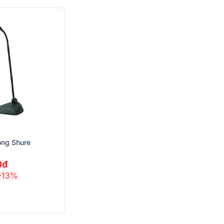
ỗng Shure
0đ
-13%