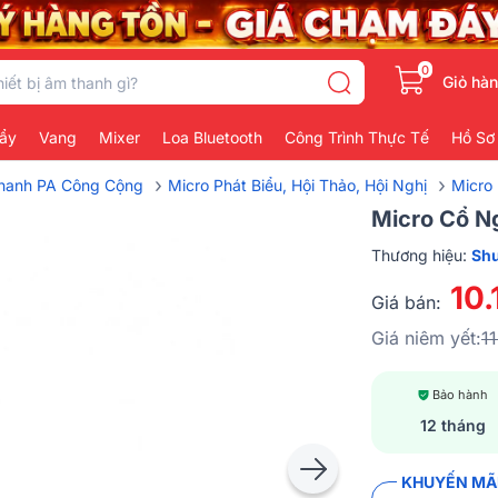
0
Giỏ hà
ẩy
Vang
Mixer
Loa Bluetooth
Công Trình Thực Tế
Hồ Sơ
›
›
Thanh PA Công Cộng
Micro Phát Biểu, Hội Thảo, Hội Nghị
Micro 
Micro Cổ N
Thương hiệu:
Sh
10
Giá bán:
Giá niêm yết:
1
Bảo hành
12 tháng
KHUYẾN MÃI