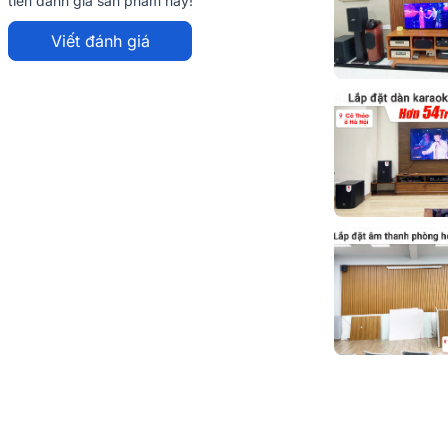
tiên đánh giá sản phẩm này!
Viết đánh giá
2D/S-X có thể dễ dàng tích hợp vào các hệ
g trọng của không gian sử dụng. Đầu micro
áo rời và dễ dàng lắp lại.
ại bền bỉ, giúp tăng cường độ bền và độ ổn
ài ra, thiết kế này còn giúp giảm thiểu ảnh
chất lượng âm thanh ổn định.
e MX412D/S-X
 một tính năng quan trọng giúp đảm bảo tín
o. Micro có thể duy trì hiệu suất thu âm tốt
tượng nhiễu tín hiệu hay giảm độ trung thực