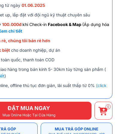
ng từ ngày
01.06.2025
et up, lắp đặt với đội ngũ kỹ thuật chuyên sâu
y
100.000đ
khi Check-in
Facebook & Map
(Áp dụng hóa
Xem chi tiết
 rẻ, chúng tôi bán rẻ hơn
 biệt
cho doanh nghiệp, dự án
 toàn quốc, thanh toán COD
giao hàng trong bán kính 5- 30km tùy từng sản phẩm (
iết
)
line, offline thủ tục đơn giản, lãi suất thấp từ 0%
(click
0
ĐẶT MUA NGAY
Mua Online Hoặc Tại Cửa Hàng
TRẢ GÓP
MUA TRẢ GÓP ONLINE