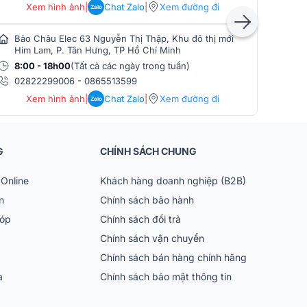
Xem hình ảnh
|
Chat Zalo
|
Xem đường đi
Zalo
Bảo Châu Elec 63 Nguyễn Thị Thập, Khu đô thị mới
Bảo
Him Lam, P. Tân Hưng, TP Hồ Chí Minh
Phò
8:00 - 18h00
(Tất cả các ngày trong tuần)
8:0
02822299006
-
0865513599
086
Xem hình ảnh
|
Chat Zalo
|
Xem đường đi
Zalo
G
CHÍNH SÁCH CHUNG
Online
Khách hàng doanh nghiệp (B2B)
n
Chính sách bảo hành
góp
Chính sách đổi trả
Chính sách vận chuyển
Chính sách bán hàng chính hãng
ia
Chính sách bảo mật thông tin