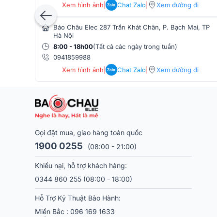
Xem hình ảnh
|
Chat Zalo
|
Xem đường đi
Zalo
Bảo Châu Elec 287 Trần Khát Chân, P. Bạch Mai, TP
Hà Nội
8:00 - 18h00
(Tất cả các ngày trong tuần)
0941859988
Xem hình ảnh
|
Chat Zalo
|
Xem đường đi
Zalo
Gọi đặt mua, giao hàng toàn quốc
1900 0255
(08:00 - 21:00)
Dải động rộng
Khiếu nại, hỗ trợ khách hàng:
0344 860 255
(08:00 - 18:00)
Với dải động rộng, micro Shure MX412D/S-X có khả n
trên toàn bộ dải tần số. Điều này giúp micro có thể 
Hỗ Trợ Kỹ Thuật Bảo Hành:
âm trầm sâu cho đến các âm cao sắc nét, đảm bảo 
Miền Bắc :
096 169 1633
chân thực nhất.