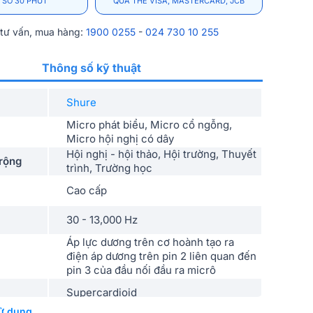
 SƠ 30 PHÚT
QUA THẺ VISA, MASTERCARD, JCB
 tư vấn, mua hàng:
1900 0255
-
024 730 10 255
Thông số kỹ thuật
Shure
Micro phát biểu, Micro cổ ngỗng,
Micro hội nghị có dây
Hội nghị - hội thảo, Hội trường, Thuyết
rộng
trình, Trường học
Cao cấp
30 - 13,000 Hz
Áp lực dương trên cơ hoành tạo ra
điện áp dương trên pin 2 liên quan đến
pin 3 của đầu nối đầu ra micrô
Supercardioid
ử dụng