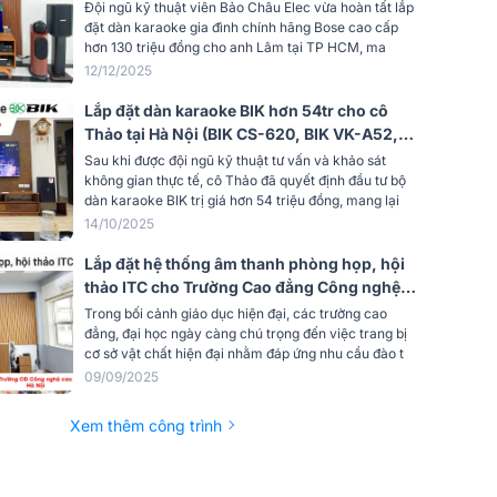
V10, JBL VX9, JBL IRX115S, Shure
Đội ngũ kỹ thuật viên Bảo Châu Elec vừa hoàn tất lắp
BLX288A/B58...)
đặt dàn karaoke gia đình chính hãng Bose cao cấp
hơn 130 triệu đồng cho anh Lâm tại TP HCM, ma
12/12/2025
Lắp đặt dàn karaoke BIK hơn 54tr cho cô
Thảo tại Hà Nội (BIK CS-620, BIK VK-A52,
BIK VK-R51, BBK-W25A, Shure
Sau khi được đội ngũ kỹ thuật tư vấn và khảo sát
SXV288A/PG58)
không gian thực tế, cô Thảo đã quyết định đầu tư bộ
dàn karaoke BIK trị giá hơn 54 triệu đồng, mang lại
14/10/2025
Lắp đặt hệ thống âm thanh phòng họp, hội
thảo ITC cho Trường Cao đẳng Công nghệ
cao Hà Nội (ITC T-775P, T-B60E,…)
Trong bối cảnh giáo dục hiện đại, các trường cao
đẳng, đại học ngày càng chú trọng đến việc trang bị
cơ sở vật chất hiện đại nhằm đáp ứng nhu cầu đào t
09/09/2025
Xem thêm công trình