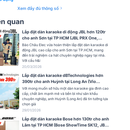
ra (tại
300Ω
Xem đầy đủ thông số
-55 dBV/Pa, (1.8 mV), 1 Pascal=94 dB
iên quan
SPL
Lắp đặt dàn karaoke di động JBL hơn 120tr
Kết nối âm thanh
cho anh Sơn tại TP HCM (JBL PRX One,
Vỏ kim loại màu đen mờ kết thúc;
Shure SM58LC)
Bảo Châu Elec vừa hoàn thiện lắp đặt dàn karaoke di
cứng bạc màu, lưới thép thân lưới tản
động JBL cao cấp cho anh Sơn tại TP.HCM, mang
nhiệt,được xây dựng trong khóa đứng
đến trải nghiệm ca hát chuyên nghiệp ngay tại nhà.
Với cấu h&i
phạm vi nhiệt độ -29 đến 57 độ C (-20
 trường
đến 135 độ F)
20/03/2026
Lắp đặt dàn karaoke dBTechnologies hơn
từ 0 đến 95%
390tr cho anh Huỳnh tại Long An (Vio
X206-100, Allen&Heath CQ-12T, Vio S115,
470g
Với mong muốn sở hữu một dàn karaoke gia đình cao
Shure BLX288A/B58...)
cấp, chất âm mạnh mẽ và bền bỉ như sân khấu
chuyên nghiệp, anh Huỳnh (Long An) đã tin tưởng lựa
vận
1053g
chọn giả
29/01/2026
Lắp đặt dàn karaoke Bose hơn 130tr cho anh
Lâm tại TP HCM (Bose ShowTime SK12, JBL