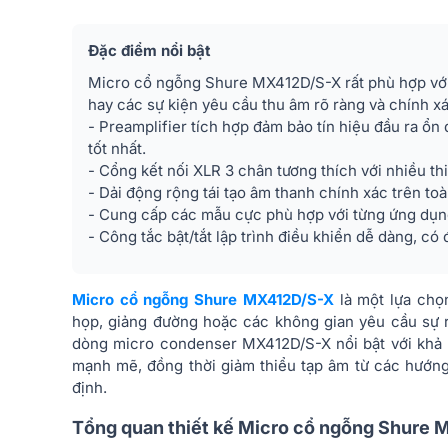
Đặc điểm nổi bật
Micro cổ ngỗng Shure MX412D/S-X rất phù hợp với c
hay các sự kiện yêu cầu thu âm rõ ràng và chính xá
- Preamplifier tích hợp đảm bảo tín hiệu đầu ra ổn 
tốt nhất.
- Cổng kết nối XLR 3 chân tương thích với nhiều thi
- Dải động rộng tái tạo âm thanh chính xác trên toà
- Cung cấp các mẫu cực phù hợp với từng ứng dụn
- Công tắc bật/tắt lập trình điều khiển dễ dàng, có
Micro cổ ngỗng Shure MX412D/S-X
là một lựa chọ
họp, giảng đường hoặc các không gian yêu cầu sự r
dòng micro condenser MX412D/S-X nổi bật với khả 
mạnh mẽ, đồng thời giảm thiểu tạp âm từ các hướng
định.
Tổng quan thiết kế Micro cổ ngỗng Shure