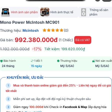
Thông số sản 
Hình ảnh sản phẩm
Hình ảnh thực tế
phẩm
Mono Power McIntosh MC901
Thương hiệu:
Mcintosh
(0)
992.380.000đ
Giá bán:
(1 Chiếc)
Đã có VAT
1.192.000.000đ
-17%
Tiết kiệm: 199.620.000₫
Bảo hành
1 đổi 1
Thương hiệu
Nơi sản xuất
24 tháng
15 ngày
Mỹ (USA)
Mỹ (USA)
KHUYẾN MÃI, ƯU ĐÃI
Mua và thanh toán online giảm giá đến 25% - Liên hệ ngay để có giá
tốt nhất
Miễn phí set up, lắp đặt với đội ngũ kỹ thuật chuyên sâu
Giảm ngay
100.000đ
khi Check-in
Facebook & Map
(Áp dụng hóa