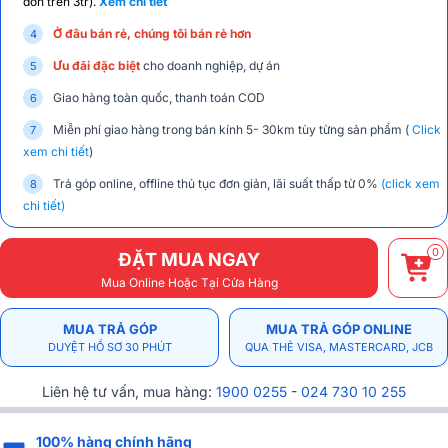
đơn trên 3tr).
Xem chi tiết
Ở đâu bán rẻ, chúng tôi bán rẻ hơn
Ưu đãi đặc biệt
cho doanh nghiệp, dự án
Giao hàng toàn quốc, thanh toán COD
Miễn phí giao hàng trong bán kính 5- 30km tùy từng sản phẩm (
Click
xem chi tiết
)
Trả góp online, offline thủ tục đơn giản, lãi suất thấp từ 0%
(click xem
chi tiết)
0
ĐẶT MUA NGAY
Mua Online Hoặc Tại Cửa Hàng
MUA TRẢ GÓP
MUA TRẢ GÓP ONLINE
DUYỆT HỒ SƠ 30 PHÚT
QUA THẺ VISA, MASTERCARD, JCB
Liên hệ tư vấn, mua hàng:
1900 0255
-
024 730 10 255
100% hàng chính hãng