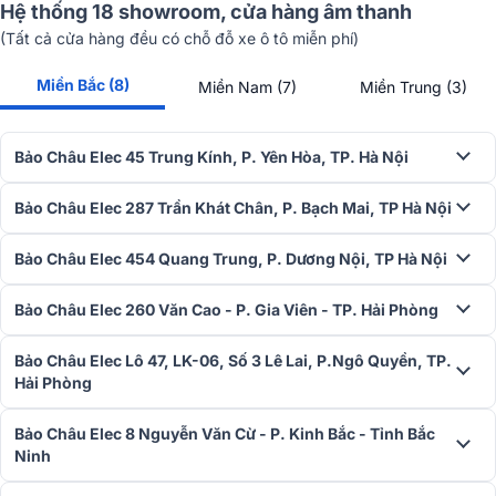
Hệ thống 18 showroom, cửa hàng âm thanh
(Tất cả cửa hàng đều có chỗ đỗ xe ô tô miễn phí)
Miền Bắc (8)
Miền Nam (7)
Miền Trung (3)
Mặt trên, Mono Power McIntosh MC901 được làm nổi bật bởi một
loạt các sơ đồ được in trên kính phác thảo các mạch cơ bản và
Bảo Châu Elec 45 Trung Kính, P. Yên Hòa, TP. Hà Nội
thông số kỹ thuật của thiết bị
Bảo Châu Elec 287 Trần Khát Chân, P. Bạch Mai, TP Hà Nội
Cùng với đó là một bảng tên kính được cắt bằng một vòng nhôm
tròn được hoàn thiện để phù hợp với các đầu bảng điều khiển phía
Bảo Châu Elec 454 Quang Trung, P. Dương Nội, TP Hà Nội
trước.
Bảo Châu Elec 260 Văn Cao - P. Gia Viên - TP. Hải Phòng
Bảo Châu Elec Lô 47, LK-06, Số 3 Lê Lai, P.Ngô Quyền, TP.
Hải Phòng
Bảo Châu Elec 8 Nguyễn Văn Cừ - P. Kinh Bắc - Tỉnh Bắc
Ninh