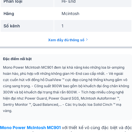
Phân loại
Hi- End
Hãng
Mcintosh
Số kênh
1
Công suất
Phần trạng thái rắn
Xem đầy đủ thông số
08 x KT88, 04 x 12AT7, 04 x
Bóng đèn
12AX7A
Đặc điểm nổi bật
S/N
Phần trạng thái rắn
Mono Power McIntosh MC901 đem lại khả năng kéo những loa bi-amping
hoàn hảo, phù hợp với những không gian Hi-End cao cấp nhất. - Vẻ ngoài
Kết nối vào
03 (1 bán dẫn, 1 đèn, 1 hybrid)
cực cuốn hút với đồng hồ DualView ™ cực đẹp cùng hệ thống khung gầm vô
444,5 x 337(bao gồm cả bàn
cùng sang trọng. - Công suất 900W bao gồm bộ khuếch đại ống chân không
Kích thước
chân) x 749mm
300W và bộ khuếch đại trạng thái rắn 600W. - Tích hợp nhiều công nghệ
hiện đại như: Power Guard, Power Guard SGS, McIntosh Autoformer ™,
Trọng lượng
81,6 kg
Sentry Monitor ™, Quad Balanced,... - Các trụ buộc loa Solid Cinch ™ mạ
vàng.
Nhập Khẩu & Phân
CÔNG TY TNHH ĐÔNG THÀNH -
Phối
HÒA PHÚC
Mono Power McIntosh MC901
với thiết kế vô cùng đặc biệt và độc