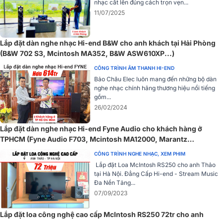
nhạc cất lên đúng cách trọn vẹn...
bóng bán dẫn đầu ra dòng điện cao cấp tiên tiến làm mát
11/07/2025
phần khuếch đại trạng thái rắn một cách hiệu quả.
Hệ thống quản lý nguồn sẽ tắt toàn bộ thiết bị sau một
khoảng thời gian nhất định khi không phát hiện thấy tín hiệu
Lắp đặt dàn nghe nhạc Hi-end B&W cho anh khách tại Hải Phòng
đầu vào nào.
(B&W 702 S3, Mcintosh MA352, B&W ASW610XP...)
CÔNG TRÌNH ÂM THANH HI-END
Bảo Châu Elec luôn mang đến những bộ dàn
nghe nhạc chính hãng thương hiệu nổi tiếng
gồm...
26/02/2024
Lắp đặt dàn nghe nhạc Hi-end Fyne Audio cho khách hàng ở
TPHCM (Fyne Audio F703, Mcintosh MA12000, Marantz
➣➣➣
THAM KHẢO:
Top mẫu Amply Mcintosh Mỹ bán chạy nhất
ND8006,...)
CÔNG TRÌNH NGHE NHẠC, XEM PHIM
2026
Lắp đặt Loa McIntosh RS250 cho anh Thảo
tại Hà Nội. Đẳng Cấp Hi-end - Stream Music
Đa Nền Tảng...
Đánh giá chất lượng Mono Power McIntosh MC901
07/09/2023
Thiết kế độc quyền của McIntosh
Lắp đặt loa công nghệ cao cấp McIntosh RS250 72tr cho anh