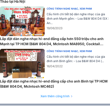
Thảo tại Hà Nội
Cũng như bao sản phẩm McIntosh khác, MC901 được sản xuất thủ
công tại Binghamton, New York, USA và được trang bị mặt kính đen
CÔNG TRÌNH NGHE NHẠC, XEM PHIM
sang trọng cùng đồng hồ xanh huyền bí, là điểm nhấn nổi bật cho
Cấu hình chi tiết bộ dàn nghe nhạc của gia
không gian nội thất gia đình.
đình anh Mạnh gồm: - Loa B&W 804 D4 (SX :
An...
19/06/2023
Lắp đặt dàn nghe nhạc hi-end đẳng cấp hơn 550 triệu cho anh
Mạnh tại TP HCM (B&W 804 D4, McIntosh MA8950, Cocktail
Audio X45)
CÔNG TRÌNH NGHE NHẠC, XEM PHIM
Cấu hình chi tiết bộ dàn nghe nhạc của gia
đình anh Bình gồm: - Loa B&W 804 D4 (...
16/04/2022
Lắp đặt dàn nghe nhạc hi-end đẳng cấp cho anh Bình tại TP HCM
(B&W 804 D4, McIntosh MC462)
Xem thêm công trình