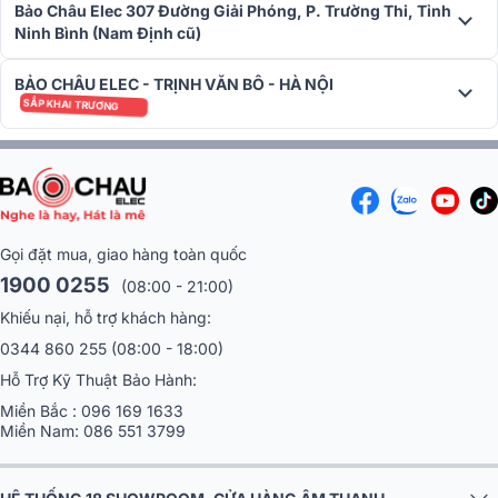
Bảo Châu Elec 307 Đường Giải Phóng, P. Trường Thi, Tỉnh
Ninh Bình (Nam Định cũ)
BẢO CHÂU ELEC - TRỊNH VĂN BÔ - HÀ NỘI
Mặt bên MC901 được trang trí với phù hiệu hãng McIntosh nhôm
SẮP KHAI TRƯƠNG
đúc kiểu cổ điển. Hai núm chỉnh McIntosh cổ điển được đặt ở mặt
trước của khung thép không gỉ được đánh bóng phía trước.
Đèn nền LED trực tiếp chiếu sáng đồng hồ DualView, logo McIntosh
và chữ xanh trên bảng mặt trước bằng kính màu đen.
Gọi đặt mua, giao hàng toàn quốc
1900 0255
(08:00 - 21:00)
Khiếu nại, hỗ trợ khách hàng:
0344 860 255
(08:00 - 18:00)
Hỗ Trợ Kỹ Thuật Bảo Hành:
Miền Bắc :
096 169 1633
Miền Nam:
086 551 3799