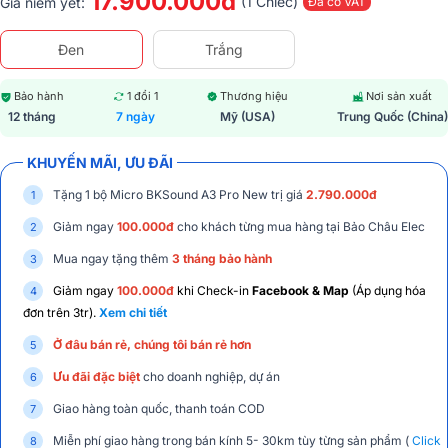
17.900.000đ
(1 Chiếc)
Giá niêm yết:
Đã có VAT
Đen
Trắng
Bảo hành
1 đổi 1
Thương hiệu
Nơi sản xuất
12 tháng
7 ngày
Mỹ (USA)
Trung Quốc (China)
KHUYẾN MÃI, ƯU ĐÃI
Tặng 1 bộ Micro BKSound A3 Pro New trị giá
2.790.000đ
Giảm ngay
100.000đ
cho khách từng mua hàng tại Bảo Châu Elec
Mua ngay tặng thêm
3 tháng bảo hành
Giảm ngay
100.000đ
khi Check-in
Facebook & Map
(Áp dụng hóa
đơn trên 3tr).
Xem chi tiết
Ở đâu bán rẻ, chúng tôi bán rẻ hơn
Ưu đãi đặc biệt
cho doanh nghiệp, dự án
Giao hàng toàn quốc, thanh toán COD
Miễn phí giao hàng trong bán kính 5- 30km tùy từng sản phẩm (
Click