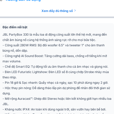
Thời gian sạc
3h
Xem đầy đủ thông số
Công nghệ âm thanh
JBL Legendary Pro Audio Sound
Đặc điểm nổi bật
Phím điều khiển
nút bấm - vặn cơ học
JBL PartyBox 330 là mẫu loa di động công suất lớn thế hệ mới, mang đến
chất âm bùng nổ cùng hệ thống ánh sáng rực rỡ cho mọi bữa tiệc.
Tần số đáp tuyến
40Hz - 20kHz
- Công suất 280W RMS: Bộ đôi woofer 6.5" và tweeter 1" cho âm thanh
bùng nổ, dồn dập.
Số đường tiếng
2 đường tiếng
- Công nghệ AI Sound Boost: Tăng cường dải bass, chống vỡ tiếng khi mở
kiêm sạc dự phòng, có đèn led,
max volume.
Tiện ích
Kết nối nhiều loa Auracast
- Chế độ Smart EQ: Tự động tối ưu âm thanh cho cả âm nhạc và giọng nói.
- Đèn LED Futuristic Lightshow: Đèn LED số 8 cùng chớp Strobe nhảy múa
Chống nước
IPX4
theo nhịp.
- Pin 18 giờ & Sạc nhanh: Quẩy nhạc cả ngày, sạc 10 phút dùng ngay 2 giờ.
Điều khiển từ xa
Có
- Hộc thay pin nóng: Dễ dàng tháo lắp pin dự phòng để nhân đôi thời gian sử
AUX 3.5mm, Micro 6.5mm, Guitar,
dụng.
Cổng kết nối
Cổng quang (Optical), OTG (USB-
- Mở rộng Auracast™: Ghép đôi Stereo hoặc liên kết không giới hạn nhiều loa
C)
JBL.
- Kháng nước IPX4: An toàn khi dùng ngoài trời, sân vườn hay bên bể bơi.
Ứng dụng điều khiển
JBL one