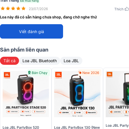
Trần Thắng
Đã mua hàng
23/07/2026
Thích
Loa này đã có sẵn hàng chưa shop, đang chờ nghe thử
Viết đánh giá
Sản phẩm liên quan
Tất cả
Loa JBL Bluetooth
Loa JBL
Bán Chạy
New 2026
Loa JBL Part
Mẫu loa tiệc tùng JBL PartyBox 330 đã sẵn hàng tại Bảo Châu Elec
Loa JBL PartyBox 520
Loa JBL PartyBox 130 (New