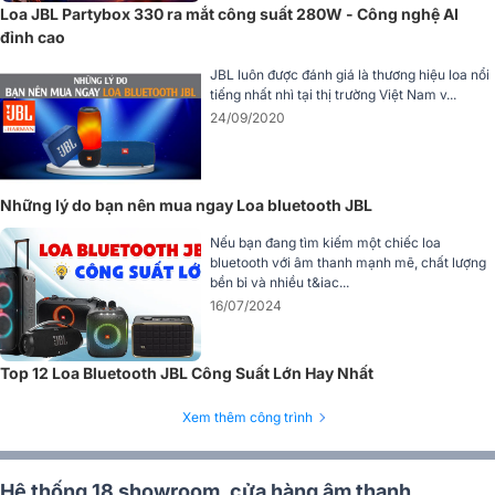
Loa JBL Partybox 330 ra mắt công suất 280W - Công nghệ AI
đỉnh cao
JBL luôn được đánh giá là thương hiệu loa nổi
tiếng nhất nhì tại thị trường Việt Nam v...
24/09/2020
Những lý do bạn nên mua ngay Loa bluetooth JBL
Bảng điều khiến trực quan và chất liệu thân thiện với môi
Nếu bạn đang tìm kiếm một chiếc loa
trường
bluetooth với âm thanh mạnh mẽ, chất lượng
bền bỉ và nhiều t&iac...
Mặt trên của loa được bo cong mềm mại với bảng điều khiển lõm
16/07/2024
nhẹ chống nước, trang bị núm xoay đa năng chính giữa cùng các
nút bấm cảm ứng trực quan giúp thao tác nhanh chóng và tiện lợi.
Top 12 Loa Bluetooth JBL Công Suất Lớn Hay Nhất
Bảng điều khiển cũng được bố trí lại trực quan hơn, giúp việc
bật/tắt, ghép nối Bluetooth, kích hoạt hiệu ứng ánh sáng hay âm
Xem thêm công trình
thanh diễn ra nhanh chóng. Ngoài ra, JBL còn chú trọng đến phát
triển bền vững khi ứng dụng chất liệu nhựa tái chế PCR (Post-
Consumer Recycled) cho phần vỏ loa. Bên cạnh đó, sản phẩm cũng
Hệ thống 18 showroom, cửa hàng âm thanh