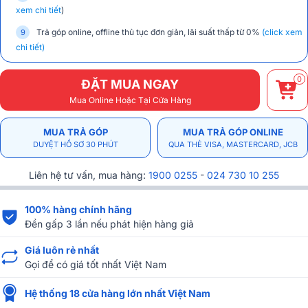
xem chi tiết
)
Trả góp online, offline thủ tục đơn giản, lãi suất thấp từ 0%
(click xem
chi tiết)
0
ĐẶT MUA NGAY
Mua Online Hoặc Tại Cửa Hàng
MUA TRẢ GÓP
MUA TRẢ GÓP ONLINE
DUYỆT HỒ SƠ 30 PHÚT
QUA THẺ VISA, MASTERCARD, JCB
Liên hệ tư vấn, mua hàng:
1900 0255
-
024 730 10 255
100% hàng chính hãng
Đền gấp 3 lần nếu phát hiện hàng giả
Giá luôn rẻ nhất
Gọi để có giá tốt nhất Việt Nam
Hệ thống 18 cửa hàng lớn nhất Việt Nam