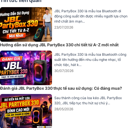
Tin tức liên quan
JBL PartyBox 330 là mẫu loa Bluetooth di
động công suất lớn được nhiều người lựa chọn
nhờ chất âm mạn...
23/07/2026
Tay cầm kéo rút thông minh và bánh xe bản rộng
Mặt sau của loa được trang bị hệ thống tay cầm dạng vòm rút gọn
Hướng dẫn sử dụng JBL PartyBox 330 chi tiết từ A-Z mới nhất
(telescopic handle) tích hợp cơ chế khóa chốt an toàn. Khi cần di
chuyển, người dùng chỉ cần thao tác mở khóa, kéo phần tay cầm
JBL PartyBox 330 là mẫu loa Bluetooth công
lên và nghiêng loa về phía sau. Kết hợp với cặp bánh xe đường kính
suất lớn hướng đến nhu cầu nghe nhạc, tổ
chức tiệc, hát k...
lớn có bề mặt bám cao, chiếc loa kéo nhẹ nhàng qua nhiều bề mặt
30/07/2026
địa hình khác nhau từ sàn gỗ, sân gạch cho đến bãi cỏ hay cát bãi
biển.
Đánh giá JBL PartyBox 330 thực tế sau sử dụng: Có đáng mua?
Sau thành công của loa kéo JBL PartyBox
320, JBL tiếp tục thu hút sự chú ý...
28/05/2026