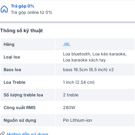
Trả góp 0%
Trả góp online từ 0%
Thông số kỹ thuật
Hãng
JBL
Loa bluetooth, Loa kéo karaoke,
Loại loa
Loa karaoke xách tay
Bass loa
bass 16.5cm (6.5 inch) x2
Loa Treble
1 inch (2.54 cm)
Số lượng treble loa
2 treble
Công suất RMS
280W
Nguồn sử dụng
Pin Lithium-ion
Thời gian sử dụng
18h
Hướng dẫn sử dụng