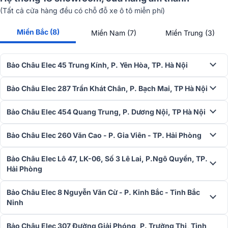
được đóng gói trong bao bì giấy đạt chứng nhận FSC và in bằng
(Tất cả cửa hàng đều có chỗ đỗ xe ô tô miễn phí)
mực đậu nành thân thiện với môi trường.
Miền Bắc (8)
Miền Nam (7)
Miền Trung (3)
Bảo Châu Elec 45 Trung Kính, P. Yên Hòa, TP. Hà Nội
Bảo Châu Elec 287 Trần Khát Chân, P. Bạch Mai, TP Hà Nội
Bảo Châu Elec 454 Quang Trung, P. Dương Nội, TP Hà Nội
Bảo Châu Elec 260 Văn Cao - P. Gia Viên - TP. Hải Phòng
Bảo Châu Elec Lô 47, LK-06, Số 3 Lê Lai, P.Ngô Quyền, TP.
Hải Phòng
Bảo Châu Elec 8 Nguyễn Văn Cừ - P. Kinh Bắc - Tỉnh Bắc
Ninh
Chất Âm JBL Legendary Sound & Công suất 280W
RMS
Bảo Châu Elec 307 Đường Giải Phóng, P. Trường Thi, Tỉnh