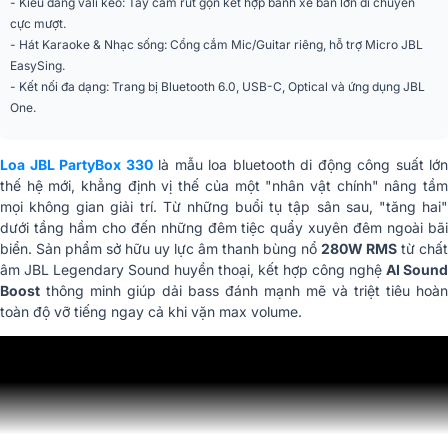
- Kiểu dáng vali kéo: Tay cầm rút gọn kết hợp bánh xe bản lớn di chuyển
trên điện thoại
cực mượt.
- Hát Karaoke & Nhạc sống: Cổng cắm Mic/Guitar riêng, hỗ trợ Micro JBL
Màu sắc
Đen, Trắng
EasySing.
- Kết nối đa dạng: Trang bị Bluetooth 6.0, USB-C, Optical và ứng dụng JBL
Phân khúc
Tiêu chuẩn
One.
2x Loa trầm 165mm, 2x Loa treb
Cấu trúc củ loa
vòm PEN 25mm
Loa JBL PartyBox 330
là mẫu loa bluetooth di động công suất lớn
Tỷ lệ tín hiệu / Nhiễu
> 80 dB
thế hệ mới, khẳng định vị thế của một "nhân vật chính" nâng tầm
(S/N Ratio)
mọi không gian giải trí. Từ những buổi tụ tập sân sau, "tăng hai"
dưới tầng hầm cho đến những đêm tiệc quẩy xuyên đêm ngoài bãi
Kết nối không dây
Bluetooth® 6.0
biển. Sản phẩm sở hữu uy lực âm thanh bùng nổ
280W RMS
từ chất
âm JBL Legendary Sound huyền thoại, kết hợp công nghệ
AI Sound
Kích thước sản phẩm
334 x 662.5 x 375 mm
Boost
thông minh giúp dải bass đánh mạnh mẽ và triệt tiêu hoàn
(R x C x S)
toàn độ vỡ tiếng ngay cả khi vặn max volume.
Trọng lượng sản phẩm
17.1 kg
Kích thước đóng gói (R
392 x 718 x 441 mm
x C x S)
Trọng lượng đóng gói
19.75 kg