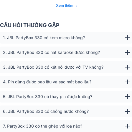
Xem thêm
Cáp nguồn AC (dài 2.0m), 1x
Phụ kiện đi kèm
Hướng dẫn sử dụng nhanh, 1x
Bảng an toàn & Thẻ bảo hành
CÂU HỎI THƯỜNG GẶP
Nhập khẩu & Phân
Công ty TNHH Phúc Giang
phối
1. JBL PartyBox 330 có kèm micro không?
Đánh giá chi tiết Loa JBL PartyBox 330
Không dừng lại ở âm thanh, loa còn kiến tạo trọn vẹn "vibe" tiệc
2. JBL PartyBox 330 có hát karaoke được không?
tùng nhờ màn trình diễn ánh sáng
Futuristic Lightshow
đồng b
nhịp điệu rực rỡ, thời lượng pin bền bỉ lên đến
18 giờ
, chuẩn kết nố
3. JBL PartyBox 330 có kết nối được với TV không?
không dây
Auracast™
mở rộng không gian vô hạn, cùng khả năn
chống nước
IPX4
và thiết kế vali kéo di động cực kỳ linh hoạt.
4. Pin dùng được bao lâu và sạc mất bao lâu?
5. JBL PartyBox 330 có thay pin được không?
6. JBL PartyBox 330 có chống nước không?
7. PartyBox 330 có thể ghép với loa nào?