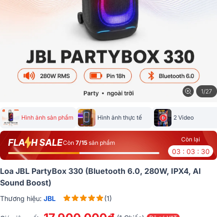
1/27
Hình ảnh sản phẩm
Hình ảnh thực tế
2 Video
Còn lại
Còn
7/15
sản phẩm
03 : 03 : 30
Loa JBL PartyBox 330 (Bluetooth 6.0, 280W, IPX4, AI
Sound Boost)
Thương hiệu:
JBL
(1)