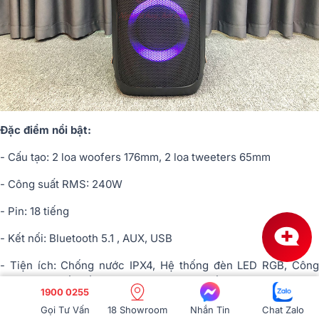
Đặc điểm nổi bật:
- Cấu tạo: 2 loa woofers 176mm, 2 loa tweeters 65mm
- Công suất RMS: 240W
- Pin: 18 tiếng
- Kết nối: Bluetooth 5.1 , AUX, USB
- Tiện ích: Chống nước IPX4, Hệ thống đèn LED RGB, Công
nghệ TWS kết nối 2 loa với nhau, Có chế độ dành riêng cho
1900 0255
nhạc dance - tăng bass chỉ bằng 1 nút bấm, Phát nhạc trực tiếp
Gọi Tư Vấn
18 Showroom
Nhắn Tin
Chat Zalo
từ USB, AUX.