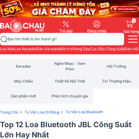
0
Trả góp
Đăng nhập
Giỏ hàng
Bạn tìm thiết bị âm thanh gì?
Loa Kéo
Loa Karaoke
Dàn Karaoke
Micro Không Dây
Cục Đẩy Công Suất
Dàn Hội
Nghe Nhạc - Xem
Karaoke
Hội Trường
Phim
Máy Chiếu
Thiết Kế Nội Thất
Tin Thương Hiệu
Sản phẩm mới
Phân tích chuyên gia
›
›
Tư Vấn Loa Bluetooth
Trang Chủ
Tư Vấn Loa Di Động
Top 12 Loa Bluetooth JBL Công Suất
Lớn Hay Nhất