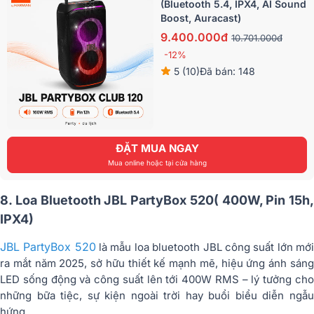
(Bluetooth 5.4, IPX4, AI Sound
Boost, Auracast)
9.400.000đ
10.701.000đ
-12%
5 (10)
Đã bán: 148
ĐẶT MUA NGAY
Mua online hoặc tại cửa hàng
8. Loa Bluetooth JBL PartyBox 520( 400W, Pin 15h,
IPX4)
JBL PartyBox 520
là mẫu loa bluetooth JBL công suất lớn mớ
ra mắt năm 2025, sở hữu thiết kế mạnh mẽ, hiệu ứng ánh sáng
LED sống động và công suất lên tới 400W RMS – lý tưởng cho
những bữa tiệc, sự kiện ngoài trời hay buổi biểu diễn ngẫu
hứng.