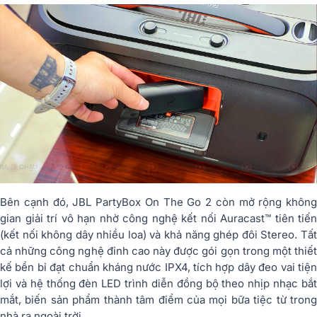
Bên cạnh đó, JBL PartyBox On The Go 2 còn mở rộng không
gian giải trí vô hạn nhờ công nghệ kết nối Auracast™ tiên tiến
(kết nối không dây nhiều loa) và khả năng ghép đôi Stereo. Tất
cả những công nghệ đỉnh cao này được gói gọn trong một thiết
kế bền bỉ đạt chuẩn kháng nước IPX4, tích hợp dây đeo vai tiện
lợi và hệ thống đèn LED trình diễn đồng bộ theo nhịp nhạc bắt
mắt, biến sản phẩm thành tâm điểm của mọi bữa tiệc từ trong
nhà ra ngoài trời.