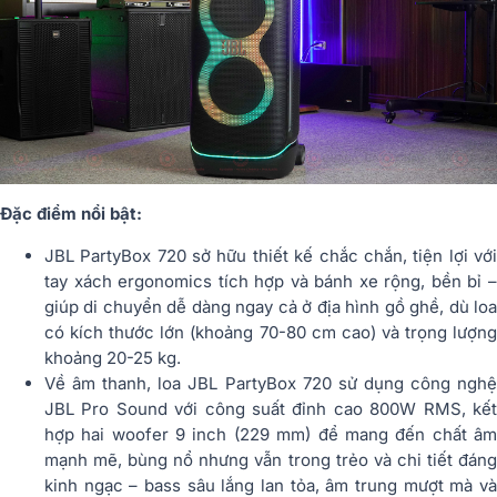
Đặc điểm nổi bật:
JBL PartyBox 720 sở hữu thiết kế chắc chắn, tiện lợi với
tay xách ergonomics tích hợp và bánh xe rộng, bền bỉ –
giúp di chuyển dễ dàng ngay cả ở địa hình gồ ghề, dù loa
có kích thước lớn (khoảng 70-80 cm cao) và trọng lượng
khoảng 20-25 kg.
Về âm thanh, loa JBL PartyBox 720 sử dụng công nghệ
JBL Pro Sound với công suất đỉnh cao 800W RMS, kết
hợp hai woofer 9 inch (229 mm) để mang đến chất âm
mạnh mẽ, bùng nổ nhưng vẫn trong trẻo và chi tiết đáng
kinh ngạc – bass sâu lắng lan tỏa, âm trung mượt mà và