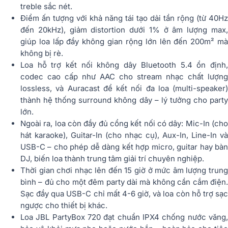
treble sắc nét.
Điểm ấn tượng với khả năng tái tạo dải tần rộng (từ 40Hz
đến 20kHz), giảm distortion dưới 1% ở âm lượng max,
giúp loa lấp đầy không gian rộng lớn lên đến 200m² mà
không bị rè.
Loa hỗ trợ kết nối không dây Bluetooth 5.4 ổn định,
codec cao cấp như AAC cho stream nhạc chất lượng
lossless, và Auracast để kết nối đa loa (multi-speaker)
thành hệ thống surround không dây – lý tưởng cho party
lớn.
Ngoài ra, loa còn đầy đủ cổng kết nối có dây: Mic-In (cho
hát karaoke), Guitar-In (cho nhạc cụ), Aux-In, Line-In và
USB-C – cho phép dễ dàng kết hợp micro, guitar hay bàn
DJ, biến loa thành trung tâm giải trí chuyên nghiệp.
Thời gian chơi nhạc lên đến 15 giờ ở mức âm lượng trung
bình – đủ cho một đêm party dài mà không cần cắm điện.
Sạc đầy qua USB-C chỉ mất 4-6 giờ, và loa còn hỗ trợ sạc
ngược cho thiết bị khác.
Loa JBL PartyBox 720 đạt chuẩn IPX4 chống nước văng,