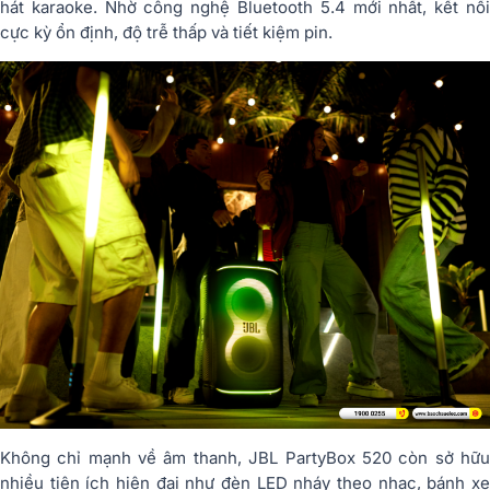
hát karaoke. Nhờ công nghệ Bluetooth 5.4 mới nhất, kết nối
cực kỳ ổn định, độ trễ thấp và tiết kiệm pin.
Không chỉ mạnh về âm thanh, JBL PartyBox 520 còn sở hữu
nhiều tiện ích hiện đại như đèn LED nháy theo nhạc, bánh xe