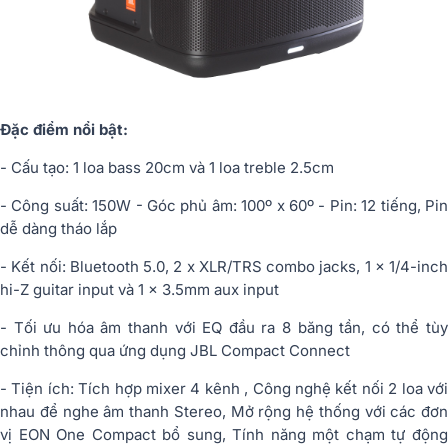
Đặc điểm nổi bật:
- Cấu tạo: 1 loa bass 20cm và 1 loa treble 2.5cm
- Công suất: 150W - Góc phủ âm: 100º x 60º - Pin: 12 tiếng, Pin
dễ dàng tháo lắp
- Kết nối: Bluetooth 5.0, 2 x XLR/TRS combo jacks, 1 x 1/4-inch
hi-Z guitar input và 1 x 3.5mm aux input
- Tối ưu hóa âm thanh với EQ đầu ra 8 băng tần, có thể tùy
chỉnh thông qua ứng dụng JBL Compact Connect
- Tiện ích: Tích hợp mixer 4 kênh , Công nghệ kết nối 2 loa với
nhau để nghe âm thanh Stereo, Mở rộng hệ thống với các đơn
vị EON One Compact bổ sung, Tính năng một chạm tự động