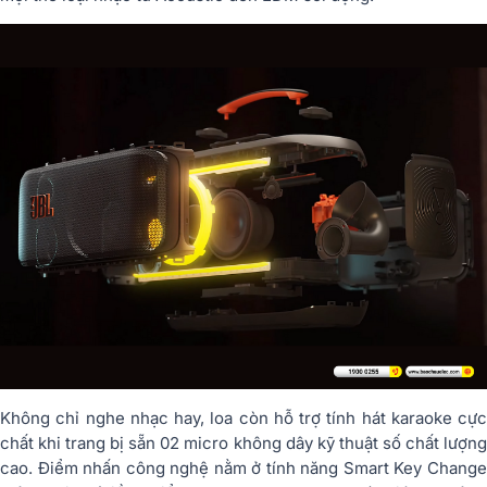
Không chỉ nghe nhạc hay, loa còn hỗ trợ tính hát karaoke cực
chất khi trang bị sẵn 02 micro không dây kỹ thuật số chất lượng
cao. Điểm nhấn công nghệ nằm ở tính năng Smart Key Change