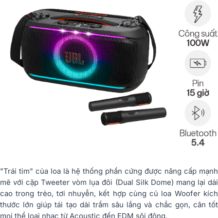
"Trái tim" của loa là hệ thống phần cứng được nâng cấp mạnh
mẽ với cặp Tweeter vòm lụa đôi (Dual Silk Dome) mang lại dải
cao trong trẻo, tơi nhuyễn, kết hợp cùng củ loa Woofer kích
thước lớn giúp tái tạo dải trầm sâu lắng và chắc gọn, cân tốt
mọi thể loại nhạc từ Acoustic đến EDM sôi động.