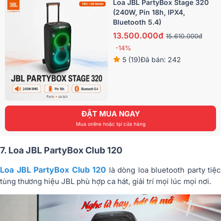
Loa JBL PartyBox Stage 320
(240W, Pin 18h, IPX4,
Bluetooth 5.4)
13.500.000đ
15.610.000đ
-14%
5 (19)
Đã bán: 242
ĐẶT MUA NGAY
Mua online hoặc tại cửa hàng
7. Loa JBL PartyBox Club 120
Loa JBL PartyBox Club 120
là dòng loa bluetooth party tiệc
tùng thương hiệu JBL phù hợp ca hát, giải trí mọi lúc mọi nơi.