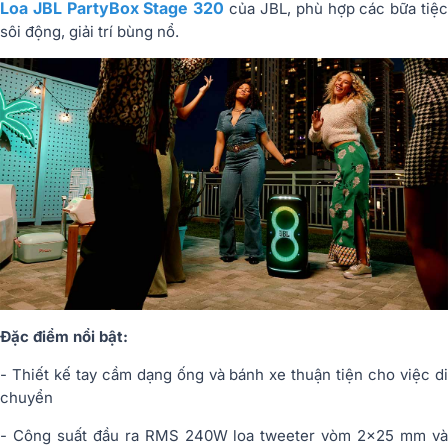
Loa JBL PartyBox Stage 320
của JBL, phù hợp các bữa tiệ
sôi động, giải trí bùng nổ.
Đặc điểm nổi bật:
- Thiết kế tay cầm dạng ống và bánh xe thuận tiện cho việc di
chuyển
- Công suất đầu ra RMS 240W loa tweeter vòm 2x25 mm và