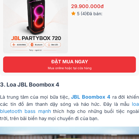
29.900.000đ
5 (4)
Đã bán:
ĐẶT MUA NGAY
Mua online hoặc tại cửa hàng
3. Loa JBL Boombox 4
JBL Boombox 4
Là trung tâm của mọi bữa tiệc,
ra đời khiến
loa
các tín đồ âm thanh dậy sóng và háo hức. Đây là mẫu
bluetooth bass mạnh
thích hợp cho những buổi tiệc ngoà
trời, trên bãi biển hay mọi chuyến đi của bạn.