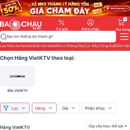
0
Trả góp
Đăng nhập
Giỏ hàng
Bạn tìm thiết bị âm thanh gì?
Loa Kéo
Loa Karaoke
Dàn Karaoke
Micro Không Dây
Cục Đẩy Công Suất
Dàn Hội
Chọn Hãng VietKTV theo loại:
Đầu VietKTV
Lọc
Hãng
Giá
Phân khúc
Sắp xếp theo:
Nổi bật
Hãng VietKTV