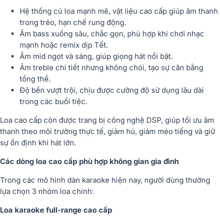
Hệ thống củ loa mạnh mẽ
, vật liệu cao cấp giúp âm thanh
trong trẻo, hạn chế rung động.
Âm bass xuống sâu
, chắc gọn, phù hợp khi chơi nhạc
mạnh hoặc remix dịp Tết.
Âm mid ngọt và sáng
, giúp giọng hát nổi bật.
Âm treble chi tiết nhưng không chói
, tạo sự cân bằng
tổng thể.
Độ bền vượt trội
, chịu được cường độ sử dụng lâu dài
trong các buổi tiệc.
Loa cao cấp còn được trang bị
công nghệ DSP
, giúp tối ưu âm
thanh theo môi trường thực tế, giảm hú, giảm méo tiếng và giữ
sự ổn định khi hát lớn.
Các dòng loa cao cấp phù hợp không gian gia đình
Trong các mô hình dàn karaoke hiện nay, người dùng thường
lựa chọn 3 nhóm loa chính:
Loa karaoke full-range cao cấp