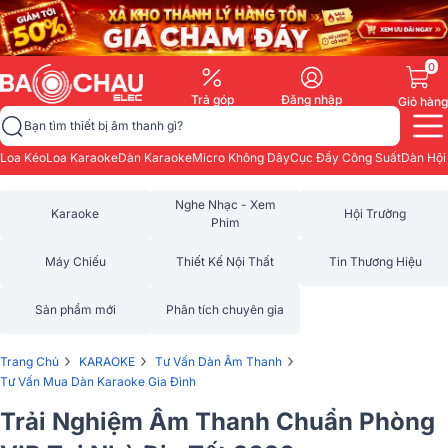
0
Trả góp
Đăng nhập
Giỏ hàng
Bạn tìm thiết bị âm thanh gì?
Loa Kéo
Loa Karaoke
Dàn Karaoke
Micro Không Dây
Cục Đẩy Công Suất
Dàn Hội
Nghe Nhạc - Xem
Karaoke
Hội Trường
Phim
Máy Chiếu
Thiết Kế Nội Thất
Tin Thương Hiệu
Sản phẩm mới
Phân tích chuyên gia
›
›
›
Trang Chủ
KARAOKE
Tư Vấn Dàn Âm Thanh
Tư Vấn Mua Dàn Karaoke Gia Đình
Trải Nghiệm Âm Thanh Chuẩn Phòng