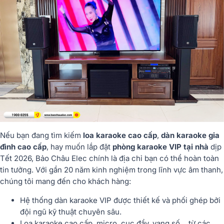
Nếu bạn đang tìm kiếm
loa karaoke cao cấp
,
dàn karaoke gia
đình cao cấp
, hay muốn lắp đặt
phòng karaoke VIP tại nhà
dịp
Tết 2026, Bảo Châu Elec chính là địa chỉ bạn có thể hoàn toàn
tin tưởng. Với gần 20 năm kinh nghiệm trong lĩnh vực âm thanh,
chúng tôi mang đến cho khách hàng:
Hệ thống dàn karaoke VIP
được thiết kế và phối ghép bởi
đội ngũ kỹ thuật chuyên sâu.
Loa karaoke cao cấp, micro, cục đẩy, vang số
… từ các