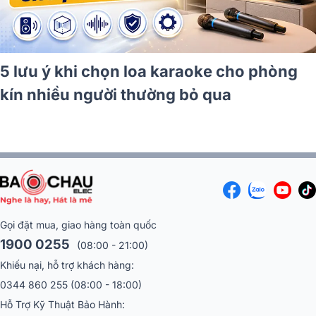
Phòng 20 - 30m² nên chọn loa karaoke
bass bao nhiêu?
Gọi đặt mua, giao hàng toàn quốc
1900 0255
(08:00 - 21:00)
Khiếu nại, hỗ trợ khách hàng:
0344 860 255
(08:00 - 18:00)
Hỗ Trợ Kỹ Thuật Bảo Hành: