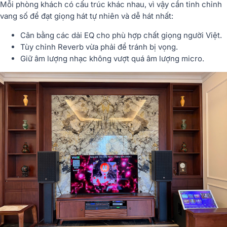
Mỗi phòng khách có cấu trúc khác nhau, vì vậy cần tinh chỉnh
vang số để đạt giọng hát tự nhiên và dễ hát nhất:
Cân bằng các dải EQ cho phù hợp chất giọng người Việt.
Tùy chỉnh Reverb vừa phải để tránh bị vọng.
Giữ âm lượng nhạc không vượt quá âm lượng micro.