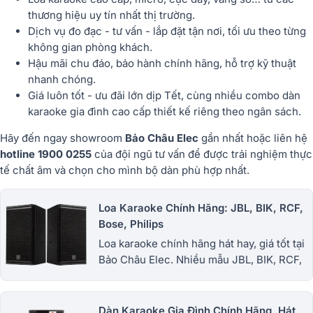
thương hiệu uy tín nhất thị trường.
Dịch vụ đo đạc - tư vấn - lắp đặt tận nơi
, tối ưu theo từng
không gian phòng khách.
Hậu mãi chu đáo
, bảo hành chính hãng, hỗ trợ kỹ thuật
nhanh chóng.
Giá luôn tốt - ưu đãi lớn dịp Tết
, cùng nhiều combo dàn
karaoke gia đình cao cấp thiết kế riêng theo ngân sách.
Hãy đến ngay showroom
Bảo Châu Elec
gần nhất hoặc liên hệ
hotline 1900 0255
của đội ngũ tư vấn để được trải nghiệm thực
tế chất âm và chọn cho mình bộ dàn phù hợp nhất.
Loa Karaoke Chính Hãng: JBL, BIK, RCF,
Bose, Philips
Loa karaoke chính hãng hát hay, giá tốt tại
Bảo Châu Elec. Nhiều mẫu JBL, BIK, RCF,
Philips cho gia đình, phòng khách, karaoke
kinh doanh. 1900.0255
Dàn Karaoke Gia Đình Chính Hãng, Hát