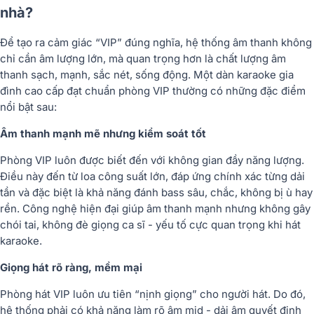
nhà?
Để tạo ra cảm giác “VIP” đúng nghĩa, hệ thống âm thanh không
chỉ cần
âm lượng lớn
, mà quan trọng hơn là
chất lượng âm
thanh sạch, mạnh, sắc nét, sống động
. Một dàn karaoke gia
đình cao cấp đạt chuẩn phòng VIP thường có những đặc điểm
nổi bật sau:
Âm thanh mạnh mẽ nhưng kiểm soát tốt
Phòng VIP luôn được biết đến với không gian đầy năng lượng.
Điều này đến từ loa công suất lớn, đáp ứng chính xác từng dải
tần và đặc biệt là khả năng
đánh bass sâu, chắc
, không bị ù hay
rền. Công nghệ hiện đại giúp âm thanh mạnh nhưng không gây
chói tai, không đè giọng ca sĩ - yếu tố cực quan trọng khi hát
karaoke.
Giọng hát rõ ràng, mềm mại
Phòng hát VIP luôn ưu tiên “nịnh giọng” cho người hát. Do đó,
hệ thống phải có khả năng làm rõ âm mid - dải âm quyết định