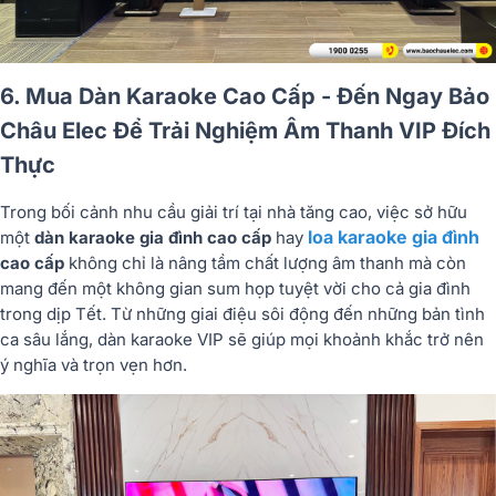
6. Mua Dàn Karaoke Cao Cấp - Đến Ngay Bảo
Châu Elec Để Trải Nghiệm Âm Thanh VIP Đích
Thực
Trong bối cảnh nhu cầu giải trí tại nhà tăng cao, việc sở hữu
loa karaoke gia đình
một
dàn karaoke gia đình cao cấp
hay
cao cấp
không chỉ là nâng tầm chất lượng âm thanh mà còn
mang đến một không gian sum họp tuyệt vời cho cả gia đình
trong dịp Tết. Từ những giai điệu sôi động đến những bản tình
ca sâu lắng, dàn karaoke VIP sẽ giúp mọi khoảnh khắc trở nên
ý nghĩa và trọn vẹn hơn.