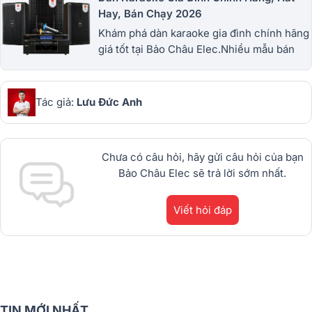
Hay, Bán Chạy 2026
Khám phá dàn karaoke gia đình chính hãng
giá tốt tại Bảo Châu Elec.Nhiều mẫu bán
chạy từ JBL, BIK, RCF, Denon, Alto,
dBTechnologies, Philips Cao
Cấp.1900.0255
Tác giả:
Lưu Đức Anh
Chưa có câu hỏi, hãy gửi câu hỏi của bạn
Bảo Châu Elec sẽ trả lời sớm nhất.
Viết hỏi đáp
TIN MỚI NHẤT