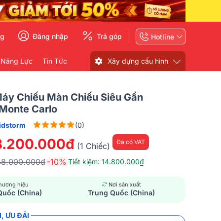
ng
Đăng nhập
Trả góp
Hotline
 Năng Lực
Tin Tức
Xây dựng cấu hình
Máy Chiếu Màn Chiếu Siêu Gần
 Monte Carlo
idstorm
(0)
3.200.000đ
Đã có VAT
(1 Chiếc)
48.000.000đ
-10%
Tiết kiệm: 14.800.000₫
hương hiệu
Nơi sản xuất
Quốc (China)
Trung Quốc (China)
, ƯU ĐÃI