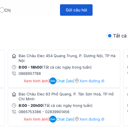
 năng này không chỉ tiện lợi mà còn tạo
Gửi câu hỏi
Chị
 tận hưởng ngay những phút giây giải trí
Tất cả
hông minh, tương thích với nhiều dòng máy
T, hay Epson LS800B. Cũng chính nhờ
 có thể chứa máy chiếu cùng các thiết bị
Bảo Châu Elec 454 Quang Trung, P. Dương Nội, TP Hà
Nội
i, đảm bảo không gây tiếng ồn, mang lại
8:00 - 18h00
(Tất cả các ngày trong tuần)
ởng để bạn bảo vệ máy chiếu khỏi bụi bẩn và
0868957788
Xem hình ảnh
|
Chat Zalo
|
Xem đường đi
Zalo
Bảo Châu Elec 63 Phổ Quang, P. Tân Sơn Hoà, TP Hồ
Chí Minh
8:00 - 20h00
(Tất cả các ngày trong tuần)
0865753386
-
02839901456
Xem hình ảnh
|
Chat Zalo
|
Xem đường đi
Zalo