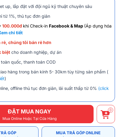
et up, lắp đặt với đội ngũ kỹ thuật chuyên sâu
ỉ từ 1%, thủ tục đơn giản
y
100.000đ
khi Check-in
Facebook & Map
(Áp dụng hóa
Xem chi tiết
 rẻ, chúng tôi bán rẻ hơn
 biệt
cho doanh nghiệp, dự án
 toàn quốc, thanh toán COD
giao hàng trong bán kính 5- 30km tùy từng sản phẩm (
iết
)
line, offline thủ tục đơn giản, lãi suất thấp từ 0%
(click
0
ĐẶT MUA NGAY
Mua Online Hoặc Tại Cửa Hàng
TRẢ GÓP
MUA TRẢ GÓP ONLINE