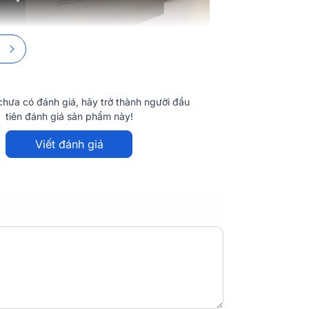
hưa có đánh giá, hãy trở thành người đầu
tiên đánh giá sản phẩm này!
m Monte Carlo
Viết đánh giá
chiếu siêu gần Vividstorm Monte Carlo sở
cho nhu cầu đặt kệ máy chiếu của các gia
ững điểm nhấn của tủ kệ đặt máy chiếu
sử dụng điều khiển từ xa của máy chiếu,
 cơ của tủ sẽ tự động hoạt động, mang đến