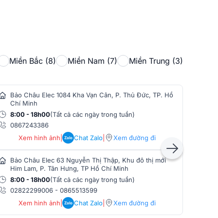
Miền Bắc (8)
Miền Nam (7)
Miền Trung (3)
Bảo Châu Elec 1084 Kha Vạn Cân, P. Thủ Đức, TP. Hồ
Bảo
Chí Minh
Min
8:00 - 18h00
(Tất cả các ngày trong tuần)
8:0
0867243386
086
Xem hình ảnh
|
Chat Zalo
|
Xem đường đi
Zalo
Bảo Châu Elec 63 Nguyễn Thị Thập, Khu đô thị mới
Bảo
Him Lam, P. Tân Hưng, TP Hồ Chí Minh
Phò
8:00 - 18h00
(Tất cả các ngày trong tuần)
8:0
02822299006
-
0865513599
086
Xem hình ảnh
|
Chat Zalo
|
Xem đường đi
Zalo