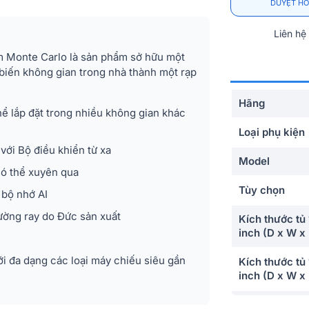
DUYỆT HỒ
Liên hệ
m Monte Carlo là sản phẩm sở hữu một
 biến không gian trong nhà thành một rạp
Hãng
thể lắp đặt trong nhiều không gian khác
Loại phụ kiện
ới Bộ điều khiển từ xa
Model
có thể xuyên qua
Tùy chọn
 bộ nhớ AI
ờng ray do Đức sản xuất
Kích thước tủ
inch (D x W x
i đa dạng các loại máy chiếu siêu gần
Kích thước tủ
inch (D x W x
Kích thước n