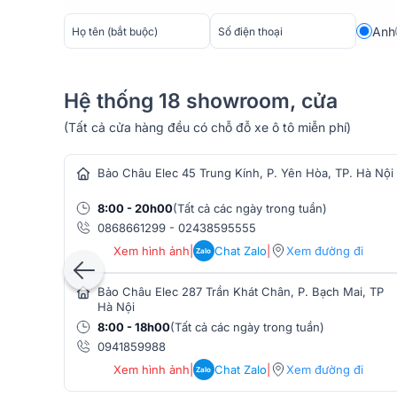
hình ảnh tối ưu mà không cần thao tác phức tạp. Tính
Anh
nên sự chuyên nghiệp, giúp bạn tiết kiệm thời gian và
như ý.
Ngăn kéo động cơ thông minh
Hệ thống 18 showroom, cửa
Tủ kệ Monte Carlo được trang bị ngăn kéo động cơ t
(Tất cả cửa hàng đều có chỗ đỗ xe ô tô miễn phí)
hàng âm thanh
chiếu UST phổ biến như LG HU715QW, Samsung LSP9
vào phần ngăn kéo có kích thước rộng rãi này mà bạn
Bảo Châu Elec 45 Trung Kính, P. Yên Hòa, TP. Hà Nội
liên quan tại đây.
Động cơ bên trong ngăn kéo hoạt động mượt mà, êm á
8:00 - 20h00
(Tất cả các ngày trong tuần)
trải nghiệm sử dụng thoải mái. Đây là giải pháp lý tư
0868661299
-
02438595555
giữ không gian trở nên gọn gàng.
Xem hình ảnh
|
Chat Zalo
|
Xem đường đi
Zalo
Bảo Châu Elec 287 Trần Khát Chân, P. Bạch Mai, TP
Hà Nội
8:00 - 18h00
(Tất cả các ngày trong tuần)
0941859988
Xem hình ảnh
|
Chat Zalo
|
Xem đường đi
Zalo