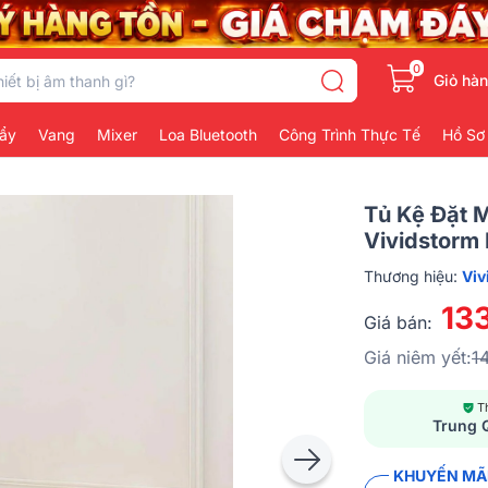
0
Giỏ hà
ẩy
Vang
Mixer
Loa Bluetooth
Công Trình Thực Tế
Hồ Sơ
Tủ Kệ Đặt 
Vividstorm
Thương hiệu:
Viv
13
Giá bán:
Giá niêm yết:
1
T
Trung 
KHUYẾN MÃI