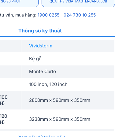
 SƠ 30 PHÚT
QUA THẺ VISA, MASTERCARD, JCB
 tư vấn, mua hàng:
1900 0255
-
024 730 10 255
Thông số kỹ thuật
Vividstorm
Kệ gỗ
Monte Carlo
100 inch, 120 inch
 100
2800mm x 590mm x 350mm
 H)
 120
3238mm x 590mm x 350mm
 H)
găn kéo