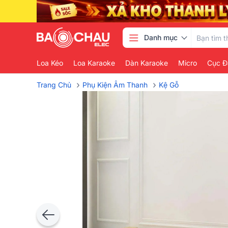
Danh mục
Loa Kéo
Loa Karaoke
Dàn Karaoke
Micro
Cục Đ
›
›
Trang Chủ
Phụ Kiện Âm Thanh
Kệ Gỗ