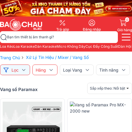
0
Trả góp
Đăng nhập
Giỏ hàng
Bạn tìm thiết bị âm thanh gì?
Loa Kéo
Loa Karaoke
Dàn Karaoke
Micro Không Dây
Cục Đẩy Công Suất
Dàn Hội
›
Xử Lý Tín Hiệu / Mixer / Vang Số
Trang Chủ
Lọc
Hãng
Loại Vang
Tính năng
Sắp xếp theo:
Nổi bật
Vang số Paramax