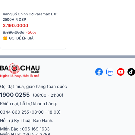
Vang Số Chỉnh Cơ Paramax DX-
2500AIR DSP
3.190.000đ
6.390.000đ
-50%
GỌI ĐỂ ÉP GIÁ
Gọi đặt mua, giao hàng toàn quốc
1900 0255
(08:00 - 21:00)
Khiếu nại, hỗ trợ khách hàng:
0344 860 255
(08:00 - 18:00)
Hỗ Trợ Kỹ Thuật Bảo Hành:
Miền Bắc :
096 169 1633
Miền Nam:
086 551 3799