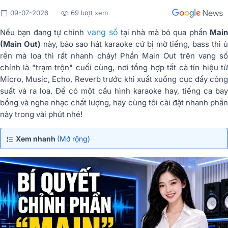
09-07-2026
69 lượt xem
vang số
Nếu bạn đang tự chỉnh
tại nhà mà bỏ qua phần
Mai
(Main Out)
này, bảo sao hát karaoke cứ bị mờ tiếng, bass thì 
rền mà loa thì rất nhanh cháy! Phần Main Out trên vang số
chính là "trạm trộn" cuối cùng, nơi tổng hợp tất cả tín hiệu từ
Micro, Music, Echo, Reverb trước khi xuất xuống cục đẩy công
suất và ra loa. Để có một cấu hình karaoke hay, tiếng ca bay
bổng và nghe nhạc chất lượng, hãy cùng tôi cài đặt nhanh phần
này trong vài phút nhé!
Xem nhanh
(Mở rộng)