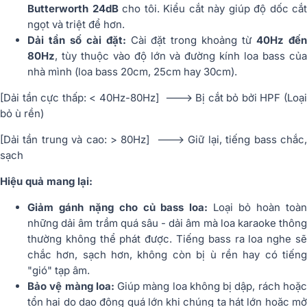
Butterworth 24dB
cho tôi. Kiểu cắt này giúp độ dốc cắt
ngọt và triệt để hơn.
Dải tần số cài đặt:
Cài đặt trong khoảng từ
40Hz đế
80Hz
, tùy thuộc vào độ lớn và đường kính loa bass của
nhà mình (loa bass 20cm, 25cm hay 30cm).
[Dải tần cực thấp: < 40Hz-80Hz] ---> Bị cắt bỏ bởi HPF (Loại
bỏ ù rền)
[Dải tần trung và cao: > 80Hz] ---> Giữ lại, tiếng bass chắc,
sạch
Hiệu quả mang lại:
Giảm gánh nặng cho củ bass loa:
Loại bỏ hoàn toà
những dải âm trầm quá sâu - dải âm mà
loa karaoke
thôn
thường không thể phát được. Tiếng bass ra loa nghe sẽ
chắc hơn, sạch hơn, không còn bị ù rền hay có tiếng
"gió" tạp âm.
Bảo vệ màng loa:
Giúp màng loa không bị dập, rách hoặ
tổn hại do dao động quá lớn khi chúng ta hát lớn hoặc mở