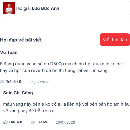
Tác giả:
Lưu Đức Anh
Hỏi đáp về bài viết
Viết hỏi đáp
Vũ Tuấn
E đang dùng vang số db D500p mà chỉnh hpf của mic ko dc
hay và hpf của reverb để bn thi tieng rebver nó sáng
Trả lời (1)
25/07/2026
Sale Chí Công
mẫu vang này bên e ko có ạ . a liên hệ với bên bán họ am hiểu
về vang này để hỗ trợ a ạ
Hữu ích
Trả lời
26/07/2026