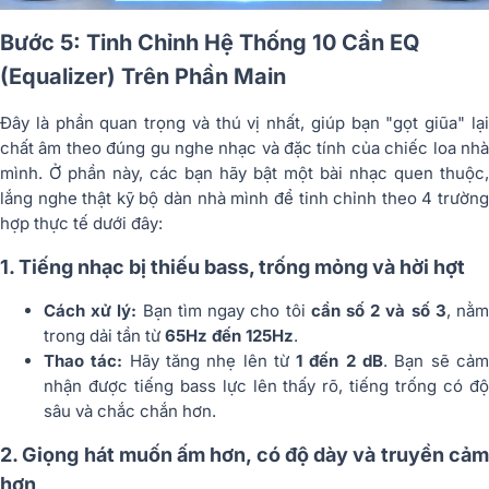
Bước 5: Tinh Chỉnh Hệ Thống 10 Cần EQ
(Equalizer) Trên Phần Main
Đây là phần quan trọng và thú vị nhất, giúp bạn "gọt giũa" lại
chất âm theo đúng gu nghe nhạc và đặc tính của chiếc loa nhà
mình. Ở phần này, các bạn hãy bật một bài nhạc quen thuộc,
lắng nghe thật kỹ bộ dàn nhà mình để tinh chỉnh theo 4 trường
hợp thực tế dưới đây:
1. Tiếng nhạc bị thiếu bass, trống mỏng và hời hợt
Cách xử lý:
Bạn tìm ngay cho tôi
cần số 2 và số 3
, nằ
trong dải tần từ
65Hz đến 125Hz
.
Thao tác:
Hãy tăng nhẹ lên từ
1 đến 2 dB
. Bạn sẽ cả
nhận được tiếng bass lực lên thấy rõ, tiếng trống có độ
sâu và chắc chắn hơn.
2. Giọng hát muốn ấm hơn, có độ dày và truyền cảm
hơn