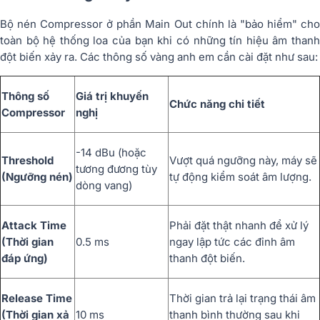
Bộ nén Compressor ở phần Main Out chính là "bảo hiểm" cho
toàn bộ hệ thống loa của bạn khi có những tín hiệu âm thanh
đột biến xảy ra. Các thông số vàng anh em cần cài đặt như sau:
Thông số
Giá trị khuyến
Chức năng chi tiết
Compressor
nghị
-14 dBu
(hoặc
Threshold
Vượt quá ngưỡng này, máy sẽ
tương đương tùy
(Ngưỡng nén)
tự động kiểm soát âm lượng.
dòng vang)
Attack Time
Phải đặt thật nhanh để xử lý
(Thời gian
0.5 ms
ngay lập tức các đỉnh âm
đáp ứng)
thanh đột biến.
Release Time
Thời gian trả lại trạng thái âm
(Thời gian xả
10 ms
thanh bình thường sau khi