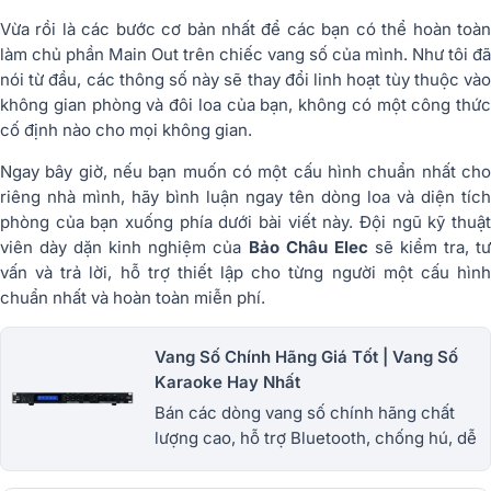
Vừa rồi là các bước cơ bản nhất để các bạn có thể hoàn toàn
làm chủ phần Main Out trên chiếc vang số của mình. Như tôi đã
nói từ đầu, các thông số này sẽ thay đổi linh hoạt tùy thuộc vào
không gian phòng và đôi loa của bạn, không có một công thức
cố định nào cho mọi không gian.
Ngay bây giờ, nếu bạn muốn có một cấu hình chuẩn nhất cho
riêng nhà mình, hãy
bình luận ngay tên dòng loa và diện tích
phòng của bạn xuống phía dưới bài viết này
. Đội ngũ kỹ thuậ
viên dày dặn kinh nghiệm của
Bảo Châu Elec
sẽ kiểm tra, t
vấn và trả lời, hỗ trợ thiết lập cho từng người một cấu hình
chuẩn nhất và hoàn toàn miễn phí.
Vang Số Chính Hãng Giá Tốt | Vang Số
Karaoke Hay Nhất
Bán các dòng vang số chính hãng chất
lượng cao, hỗ trợ Bluetooth, chống hú, dễ
chỉnh. Giá tốt nhất thị trường, bảo hành uy
tín. Mua ngay tại Bảo Châu Elec!