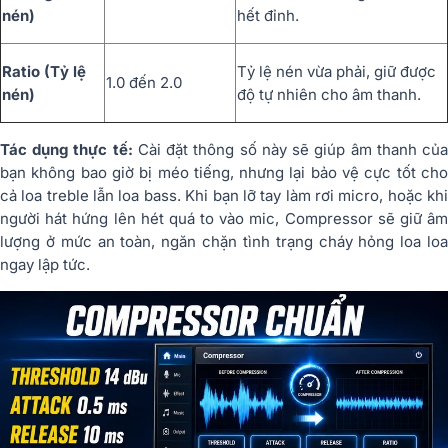
nén)
hết đỉnh.
Ratio (Tỷ lệ
Tỷ lệ nén vừa phải, giữ được
1.0
đến
2.0
nén)
độ tự nhiên cho âm thanh.
Tác dụng thực tế:
Cài đặt thông số này sẽ giúp âm thanh củ
bạn không bao giờ bị méo tiếng, nhưng lại
bảo vệ cực tốt ch
cả loa treble lẫn loa bass
. Khi bạn lỡ tay làm rơi micro, hoặc kh
người hát hứng lên hét quá to vào mic, Compressor sẽ giữ âm
lượng ở mức an toàn, ngăn chặn tình trạng cháy hỏng loa loa
ngay lập tức.