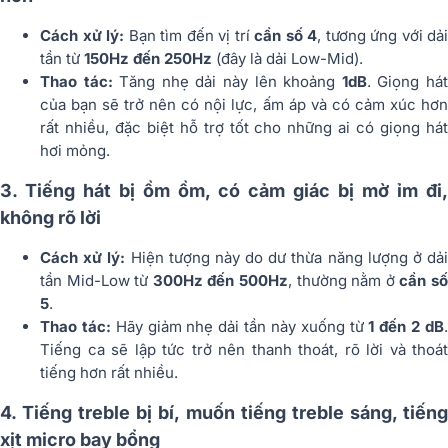
Cách xử lý:
Bạn tìm đến vị trí
cần số 4
, tương ứng với dải
tần từ
150Hz đến 250Hz
(đây là dải Low-Mid).
Thao tác:
Tăng nhẹ dải này lên khoảng
1dB
. Giọng há
của bạn sẽ trở nên có nội lực, ấm áp và có cảm xúc hơn
rất nhiều, đặc biệt hỗ trợ tốt cho những ai có giọng hát
hơi mỏng.
3. Tiếng hát bị ồm ồm, có cảm giác bị mờ ỉm đi,
không rõ lời
Cách xử lý:
Hiện tượng này do dư thừa năng lượng ở dả
tần Mid-Low từ
300Hz đến 500Hz
, thường nằm ở
cần s
5
.
Thao tác:
Hãy giảm nhẹ dải tần này xuống từ
1 đến 2 dB
Tiếng ca sẽ lập tức trở nên thanh thoát, rõ lời và thoát
tiếng hơn rất nhiều.
4. Tiếng treble bị bí, muốn tiếng treble sáng, tiếng
xịt micro bay bổng