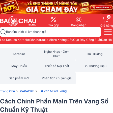
0
Trả góp
Đăng nhập
Giỏ hàng
Bạn tìm thiết bị âm thanh gì?
Loa Kéo
Loa Karaoke
Dàn Karaoke
Micro Không Dây
Cục Đẩy Công Suất
Dàn Hội
Nghe Nhạc - Xem
Karaoke
Hội Trường
Phim
Máy Chiếu
Thiết Kế Nội Thất
Tin Thương Hiệu
Sản phẩm mới
Phân tích chuyên gia
›
›
Tư Vấn Mixer-Vang
Trang Chủ
KARAOKE
Cách Chỉnh Phần Main Trên Vang Số
Chuẩn Kỹ Thuật