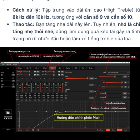
Cách xử lý:
Tập trung vào dải âm cao (High-Treble) t
8kHz đến 16kHz
, tương ứng với
cần số 9 và cần số 10
.
Thao tác:
Bạn tăng nhẹ dải này lên. Tuy nhiên,
nhớ là ch
tăng nhẹ thôi nhé
, đừng lạm dụng quá kẻo lại gây ra tình
trạng hú rít nhức đầu hoặc làm xé tiếng treble của loa.