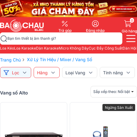
0
Trả góp
Đăng nhập
Giỏ hàng
Bạn tìm thiết bị âm thanh gì?
Loa Kéo
Loa Karaoke
Dàn Karaoke
Micro Không Dây
Cục Đẩy Công Suất
Dàn Hội
›
Xử Lý Tín Hiệu / Mixer / Vang Số
Trang Chủ
Lọc
Hãng
Loại Vang
Tính năng
Sắp xếp theo:
Nổi bật
Vang số Alto
Ngừng Sản Xuất