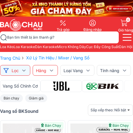
0
Trả góp
Đăng nhập
Giỏ hàng
Bạn tìm thiết bị âm thanh gì?
Loa Kéo
Loa Karaoke
Dàn Karaoke
Micro Không Dây
Cục Đẩy Công Suất
Dàn Hội
›
Xử Lý Tín Hiệu / Mixer / Vang Số
Trang Chủ
Lọc
Hãng
Loại Vang
Tính năng
Vang Số Chỉnh Cơ
Bán chạy
Giảm giá
Sắp xếp theo:
Nổi bật
Vang số BKSound
Bán Chạy
Bán Chạy