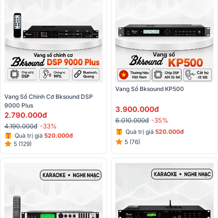
Vang Số Bksound KP500
Vang Số Chỉnh Cơ Bksound DSP 
9000 Plus
3.900.000đ
2.790.000đ
6.010.000đ
-35%
4.190.000đ
-33%
Quà trị giá
520.000đ
Quà trị giá
520.000đ
5 (76)
5 (129)