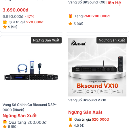
Vang Số BKSound KX6
Liên Hệ
3.690.000đ
Tặng
PMH 200.000đ
6.990.000đ
-47%
Quà trị giá
220.000đ
5 (48)
5 (53)
Ngừng Sản Xuất
Ngừng Sản Xuất
Vang Số Bksound VX10
Vang Số Chỉnh Cơ Bksound DSP-
9000 (Black)
Ngừng Sản Xuất
Ngừng Sản Xuất
Quà
trị giá
520.000đ
Quà tặng 200.000đ
4.5 (4)
5 (50)