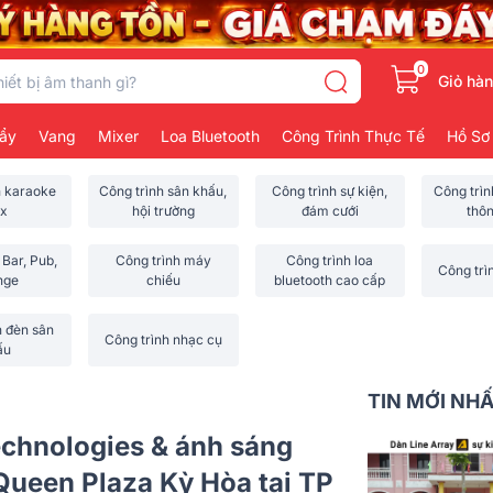
0
Giỏ hà
ẩy
Vang
Mixer
Loa Bluetooth
Công Trình Thực Tế
Hồ Sơ
h karaoke
Công trình sân khấu,
Công trình sự kiện,
Công trì
x
hội trường
đám cưới
thô
 Bar, Pub,
Công trình máy
Công trình loa
Công trì
nge
chiếu
bluetooth cao cấp
h đèn sân
Công trình nhạc cụ
ấu
TIN MỚI NH
echnologies & ánh sáng
Queen Plaza Kỳ Hòa tại TP