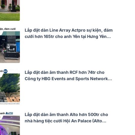
(Actpro KR210F New, KR28F New,
UTA1802DSP,…)
Lắp đặt dàn Line Array Actpro sự kiện, đám
cưới hơn 165tr cho anh Yên tại Hưng Yên
(Actpro KR210F New, KR628N,
UTA1802DSP, UTA1804DSP,…)
Lắp đặt dàn âm thanh RCF hơn 74tr cho
Công ty HBG Events and Sports Network
tại TP HCM (RCF G-MAX 12, Audiocenter
CT3600, JBL VX9...)
Lắp đặt dàn âm thanh Alto hơn 500tr cho
nhà hàng tiệc cưới Hội An Palace (Alto
BLS15+, KR628N, TS415, QD4.13, Alpha
2.22,…)