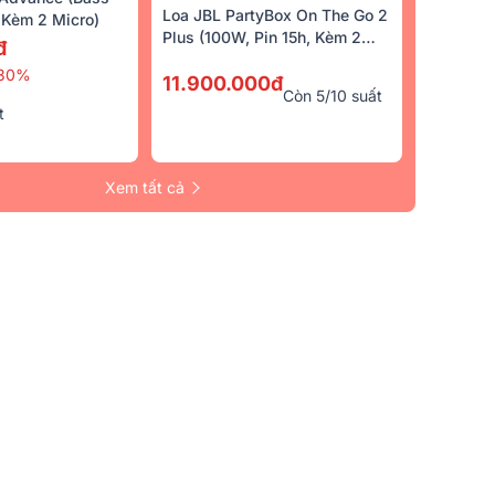
Loa JBL PartyBox On The Go 2
Kèm 2 Micro)
Plus (100W, Pin 15h, Kèm 2
đ
Micro)
30%
11.900.000đ
Còn 5/10 suất
t
Xem tất cả
Trả Góp 0%
Bán Chạy