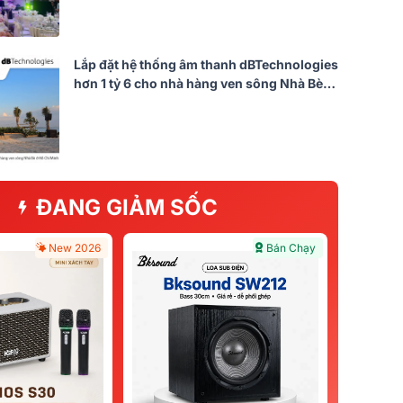
Lắp đặt hệ thống âm thanh dBTechnologies
hơn 1 tỷ 6 cho nhà hàng ven sông Nhà Bè
tại TP HCM (DVA T8, Qu-5D, DVA S30N,
FMX15...)
ĐANG GIẢM SỐC
New 2026
Bán Chạy