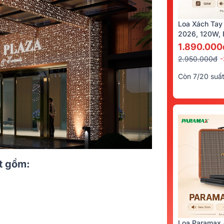
Loa Xách Tay
2026, 120W, B
Kèm 2 Tay Mi
1.890.000
2.950.000đ
Còn 7/20 suấ
ặt gồm:
Loa Paramax 