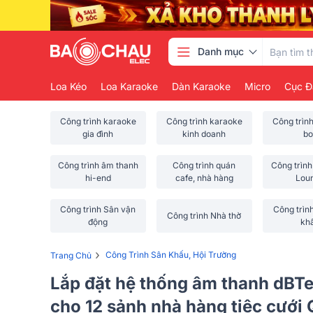
Danh mục
Loa Kéo
Loa Karaoke
Dàn Karaoke
Micro
Cục Đ
Công trình karaoke
Công trình karaoke
Công trìn
gia đình
kinh doanh
bo
Công trình âm thanh
Công trình quán
Công trình
hi-end
cafe, nhà hàng
Lou
Công trình Sân vận
Công trìn
Công trình Nhà thờ
động
kh
›
Công Trình Sân Khấu, Hội Trường
Trang Chủ
Lắp đặt hệ thống âm thanh dBT
cho 12 sảnh nhà hàng tiệc cưới 