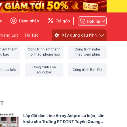
ng
Đăng nhập
Trả góp
Hotline
 Năng Lực
Tin Tức
Xây dựng cấu hình
nh âm thanh
Công trình âm thanh
Công trình nghe
ng báo
hội thảo, phòng họp
nhạc, xem phim
Công trình Loa
nh Loa kéo
Công trình Bàn DJ
soundbar
ẤT
Lắp đặt dàn Line Array Actpro sự kiện, sân
khấu cho Trường PT DTNT Tuyên Quang