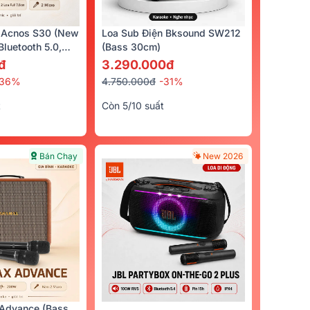
 Acnos S30 (New
Loa Sub Điện Bksound SW212
luetooth 5.0,
(bass 30cm)
cro)
đ
3.290.000đ
-36%
4.750.000đ
-31%
t
Còn 5/10 suất
Bán Chạy
New 2026
Advance (Bass