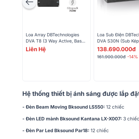
Loa Array DBTechnologies
Loa Sub Điện DBTec
DVA T8 (3 Way Active, Bass
DVA S30N (Sub Kép 
20cm, 2 Treble, 1 Mid, Từ
3000W RMS, SPL 14
Liên Hệ
138.690.000đ
Neo, 700W RMS)
DSP)
161.900.000đ
-14%
Hệ thống thiết bị ánh sáng được lắp đặ
- Đèn Beam Moving Bksound LS550:
12 chiếc
- Đèn LED mành Bksound Kantana LX-X007:
3 chiế
- Đèn Par Led Bksound Par18:
12 chiếc