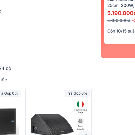
25cm, 200W, 
c
5.190.000
7.390.000đ
-
Còn 10/15 suấ
24 bộ
iếc
rả Góp 0%
Trả Góp 0%
Bán Chạy