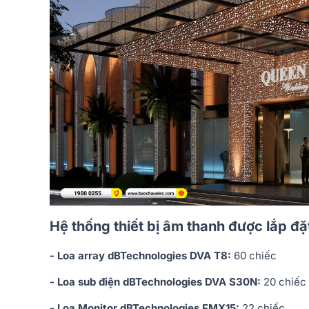
Hệ thống thiết bị âm thanh được lắp đ
- Loa array dBTechnologies DVA T8:
60 chiếc
- Loa sub điện dBTechnologies DVA S30N:
20 chiếc
- Loa Monitor dBTechnologies FMX15:
22 chiếc