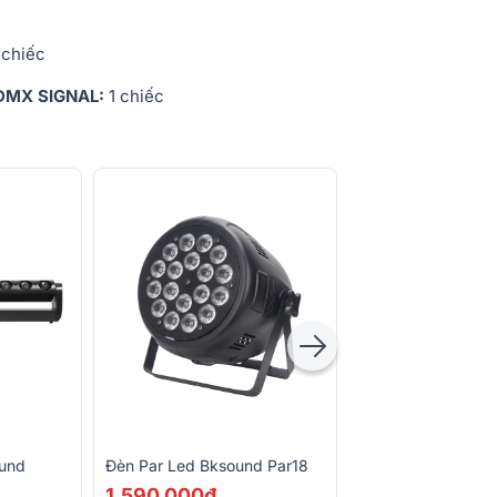
 chiếc
d DMX SIGNAL:
1 chiếc
und
Đèn Par Led Bksound Par18
Đèn Par Led Bkso
Cob200
1.590.000đ