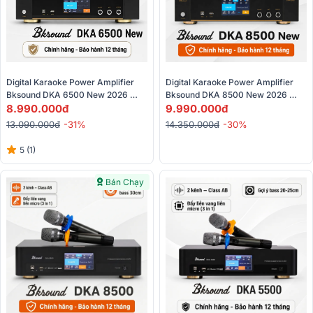
Digital Karaoke Power Amplifier 
Digital Karaoke Power Amplifier 
Bksound DKA 6500 New 2026 
Bksound DKA 8500 New 2026 
(450W, Class AB, HDMI, Kèm 2 
8.990.000đ
(750W, Optical, HDMI, Kèm 2 
9.990.000đ
Micro)
Micro)
13.090.000đ
-31%
14.350.000đ
-30%
5 (1)
Bán Chạy