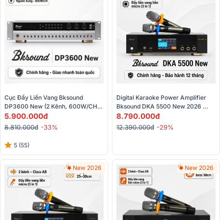
Cục Đẩy Liền Vang Bksound 
Digital Karaoke Power Amplifier 
DP3600 New (2 Kênh, 600W/CH, 
Bksound DKA 5500 New 2026 
Class D, Bluetooth)
5.900.000đ
(250W, Optical, HDMI, Kèm 2 
8.790.000đ
Micro)
8.810.000đ
-33%
12.390.000đ
-29%
5 (55)
New 2026
New 2026