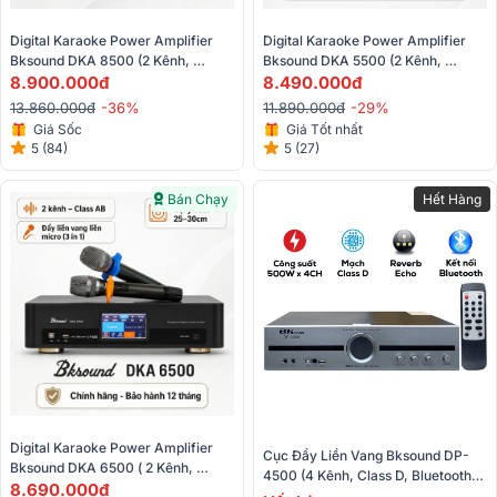
Digital Karaoke Power Amplifier 
Digital Karaoke Power Amplifier 
Bksound DKA 8500 (2 Kênh, 
Bksound DKA 5500 (2 Kênh, 
750W, Kèm Micro Không Dây)
8.900.000đ
250W, Kèm Micro Không Dây)
8.490.000đ
13.860.000đ
-36%
11.890.000đ
-29%
Giá Sốc
Giá Tốt nhất
5 (84)
5 (27)
Bán Chạy
Hết Hàng
Digital Karaoke Power Amplifier 
Cục Đẩy Liền Vang Bksound DP-
Bksound DKA 6500 ( 2 Kênh, 
4500 (4 Kênh, Class D, Bluetooth, 
450W, Kèm Micro Không Dây)
8.690.000đ
Quang, DSP Chống Hú 99%)