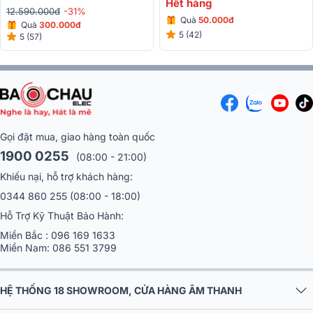
Hết hàng
12.590.000đ
-31%
Quà
50.000đ
Quà
3
00.000đ
5 (42)
5 (57)
Gọi đặt mua, giao hàng toàn quốc
1900 0255
(08:00 - 21:00)
Khiếu nại, hỗ trợ khách hàng:
0344 860 255
(08:00 - 18:00)
Hỗ Trợ Kỹ Thuật Bảo Hành:
Miền Bắc :
096 169 1633
Miền Nam:
086 551 3799
HỆ THỐNG 18 SHOWROOM, CỬA HÀNG ÂM THANH