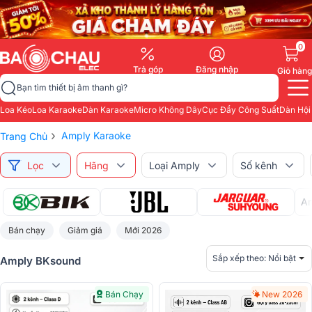
0
Trả góp
Đăng nhập
Giỏ hàng
Bạn tìm thiết bị âm thanh gì?
Loa Kéo
Loa Karaoke
Dàn Karaoke
Micro Không Dây
Cục Đẩy Công Suất
Dàn Hội
›
Amply Karaoke
Trang Chủ
Lọc
Hãng
Loại Amply
Số kênh
Am
Bán chạy
Giảm giá
Mới 2026
Sắp xếp theo:
Nổi bật
Amply BKsound
Bán Chạy
New 2026