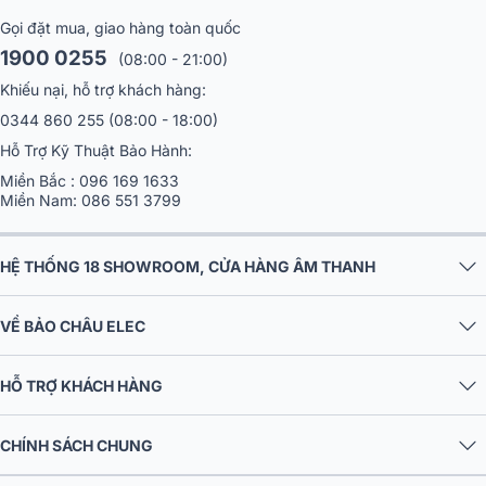
kinh doanh hoặc những bộ dàn sân khấu hội trường chuyên nghiệp.
Gọi đặt mua, giao hàng toàn quốc
1900 0255
(08:00 - 21:00)
Khiếu nại, hỗ trợ khách hàng:
0344 860 255
(08:00 - 18:00)
Hỗ Trợ Kỹ Thuật Bảo Hành:
Miền Bắc :
096 169 1633
Miền Nam:
086 551 3799
HỆ THỐNG 18 SHOWROOM, CỬA HÀNG ÂM THANH
VỀ BẢO CHÂU ELEC
HỖ TRỢ KHÁCH HÀNG
1. Nguồn gốc xuất xứ & lịch sử hình thành
CHÍNH SÁCH CHUNG
Amply Jarguar