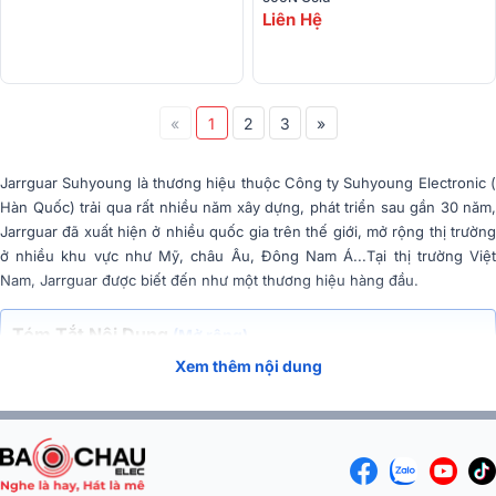
Liên Hệ
«
1
2
3
»
Jarrguar Suhyoung là thương hiệu thuộc Công ty Suhyoung Electronic (
Hàn Quốc) trải qua rất nhiều năm xây dựng, phát triển sau gần 30 năm,
Jarrguar đã xuất hiện ở nhiều quốc gia trên thế giới, mở rộng thị trường
ở nhiều khu vực như Mỹ, châu Âu, Đông Nam Á...Tại thị trường Việt
Nam, Jarrguar được biết đến như một thương hiệu hàng đầu.
Tóm Tắt Nội Dung
(Mở rộng)
Xem thêm nội dung
Amply Jarguar
được Bảo Châu Elec nhập khấu chính hãng tại Hà
Quốc, đem đến trải nghiệm âm thanh mới mẻ và thú vị cho người chơi
âm thanh. Hệ thống linh kiện 100% chuẩn Hàn cùng công nghệ hiện đại
nhất đáp ứng mọi tiêu chuẩn khắt khe nhất về âm thanh. Đây là sự lựa
chọn của rất nhiều hệ thống âm thanh từ
dàn karaoke gia đình
, karaoke