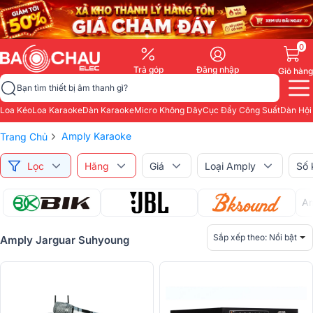
0
Trả góp
Đăng nhập
Giỏ hàng
Bạn tìm thiết bị âm thanh gì?
Loa Kéo
Loa Karaoke
Dàn Karaoke
Micro Không Dây
Cục Đẩy Công Suất
Dàn Hội
›
Amply Karaoke
Trang Chủ
Lọc
Hãng
Giá
Loại Amply
Số 
Am
Sắp xếp theo:
Nổi bật
Amply Jarguar Suhyoung