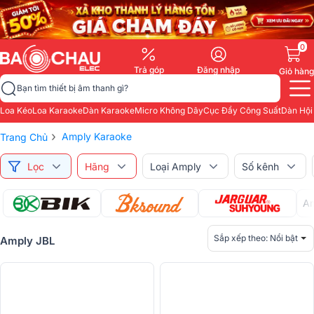
0
Trả góp
Đăng nhập
Giỏ hàng
Bạn tìm thiết bị âm thanh gì?
Loa Kéo
Loa Karaoke
Dàn Karaoke
Micro Không Dây
Cục Đẩy Công Suất
Dàn Hội
›
Amply Karaoke
Trang Chủ
Lọc
Hãng
Loại Amply
Số kênh
Am
Sắp xếp theo:
Nổi bật
Amply JBL