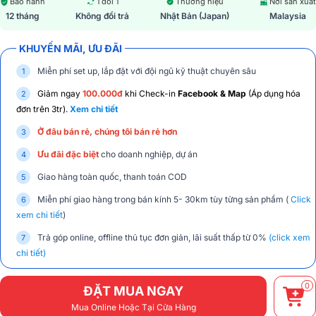
Bảo hành
1 đổi 1
Thương hiệu
Nơi sản xuất
12 tháng
Không đổi trả
Nhật Bản (Japan)
Malaysia
KHUYẾN MÃI, ƯU ĐÃI
Miễn phí set up, lắp đặt với đội ngũ kỹ thuật chuyên sâu
Giảm ngay
100.000đ
khi Check-in
Facebook & Map
(Áp dụng hóa
đơn trên 3tr).
Xem chi tiết
Ở đâu bán rẻ, chúng tôi bán rẻ hơn
Ưu đãi đặc biệt
cho doanh nghiệp, dự án
Giao hàng toàn quốc, thanh toán COD
Miễn phí giao hàng trong bán kính 5- 30km tùy từng sản phẩm (
Click
xem chi tiết
)
Trả góp online, offline thủ tục đơn giản, lãi suất thấp từ 0%
(click xem
chi tiết)
0
ĐẶT MUA NGAY
Mua Online Hoặc Tại Cửa Hàng