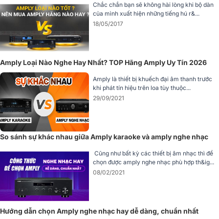
Chắc chắn bạn sẽ không hài lòng khi bộ dàn
của mình xuất hiện những tiếng hú r&...
18/05/2017
2. Công nghệ khuếch đại Darlington đảo và mạch
Amply Loại Nào Nghe Hay Nhất? TOP Hãng Amply Uy Tín 2026
DIDRC độc quyền
Amply là thiết bị khuếch đại âm thanh trước
Trung tâm sức mạnh của
Onkyo A-50
là mạch khuếch đạ
khi phát tín hiệu trên loa tùy thuộc...
Darlington đảo ba tầng, được thiết kế nhằm xử lý tín hiệu dòng cao
29/09/2021
với độ méo cực thấp. Cấu trúc Darlington đảo giúp amply phản hồi
nhanh, kiểm soát loa tốt hơn, đặc biệt ở các đoạn nhạc có biên độ
động lớn. Nhờ đó, âm thanh tái tạo vừa giàu năng lượng, vừa giữ
được độ chi tiết và tính trung thực, bám sát bản thu gốc.
So sánh sự khác nhau giữa Amply karaoke và amply nghe nhạc
Song song với đó, Onkyo tích hợp mạch DIDRC (Dynamic
Cũng như bất kỳ các thiết bị âm nhạc thì để
Intermodulation Distortion Reduction Circuitry) - công nghệ độc
chọn được amply nghe nhạc phù hợp th&ig...
quyền phản ánh rõ triết lý âm thanh lâu đời của hãng. DIDRC là
08/02/2021
mạch điều khiển tín hiệu rời, được triển khai trong bộ lọc analog của
DAC, tập trung vào việc giảm méo xuyên điều chế động - một dạng
méo thường xuất hiện khi xử lý các nguồn nhạc số có dải tần rộng.
Hướng dẫn chọn Amply nghe nhạc hay dễ dàng, chuẩn nhất