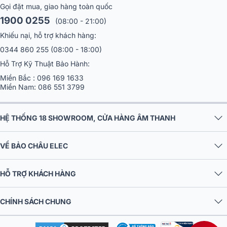
Gọi đặt mua, giao hàng toàn quốc
1900 0255
(08:00 - 21:00)
Khiếu nại, hỗ trợ khách hàng:
0344 860 255
(08:00 - 18:00)
Hỗ Trợ Kỹ Thuật Bảo Hành:
Miền Bắc :
096 169 1633
Miền Nam:
086 551 3799
HỆ THỐNG 18 SHOWROOM, CỬA HÀNG ÂM THANH
VỀ BẢO CHÂU ELEC
4. Công suất mạnh mẽ, mạch khuếch đại Class AB
HỖ TRỢ KHÁCH HÀNG
Amply nghe nhạc
Onkyo A-50
được thiết kế theo cấu trúc
ampl
tích hợp 2 kênh
, trong đó
amply công suất 2 kênh
kết hợp với
pre
CHÍNH SÁCH CHUNG
amply 2 kênh
giúp xử lý tín hiệu chính xác, ổn định và đồng đề
giữa hai kênh trái - phải. Thiết bị sử dụng
mạch khuếch đại Clas
AB
, cho sự cân bằng lý tưởng giữa hiệu suất mạnh mẽ và chất âm