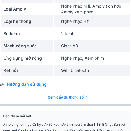
Nghe nhạc hi fi, Amply tích hợp,
Loại Amply
Amply xem phim
Loại hệ thống
Nghe nhạc Hifi
Số kênh
2 kênh
Mạch công suất
Class AB
Ứng dụng mở rộng
Nghe nhạc, Xem phim
Kết nối
Wifi, bluetooth
Ứng dụng điều khiển
Hướng dẫn sử dụng
có
trên điện thoại
Xem đầy đủ thông số
Màu sắc
Đen, Bạc
Phân khúc
Cao cấp
Đặc điểm nổi bật
Amply nghe nhạc Onkyo A-50 kết hợp tinh hoa âm thanh hi-fi Nhật Bản với
Cấu trúc ampli
Integrated Amplifier
công nghệ nghe nhạc số hiện đại, mang đến chất âm cân bằng, mạnh mẽ