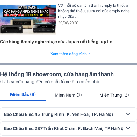
Với thiết kế tốc độ đáp ứng cao (high slew rate), mạch DIDRC giúp
Với mỗi bộ dàn âm thanh amply là thiết bị
hạn chế nhiễu phát sinh ở các dải tần rất cao, nơi tai người khó nhận
không thể thiếu, sự ra đời của amply nghe
biết trực tiếp nhưng lại ảnh hưởng rõ rệt đến độ sạch và độ mượt
nhạc đ&ati...
của âm thanh. Kết quả là chất âm trở nên trong trẻo hơn, nền âm
29/08/2020
tĩnh hơn và các chi tiết vi mô được tái hiện rõ ràng, dễ nghe ngay cả
khi thưởng thức trong thời gian dài.
Các hãng Amply nghe nhạc của Japan nổi tiếng, uy tín
Xem thêm công trình
Hệ thống 18 showroom, cửa hàng âm thanh
(Tất cả cửa hàng đều có chỗ đỗ xe ô tô miễn phí)
Miền Bắc (8)
Miền Nam (7)
Miền Trung (3)
Bảo Châu Elec 45 Trung Kính, P. Yên Hòa, TP. Hà Nội
Bảo Châu Elec 287 Trần Khát Chân, P. Bạch Mai, TP Hà Nội