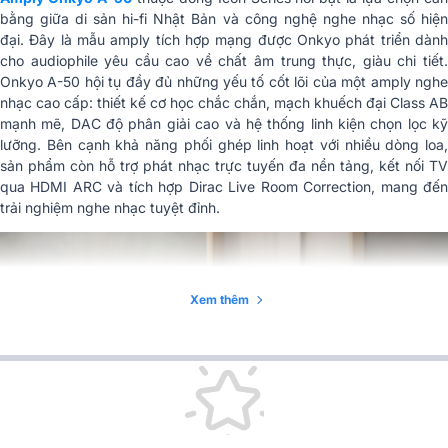
Bluetooth
SBC, aptX, aptX HD
bằng giữa di sản hi-fi Nhật Bản và công nghệ nghe nhạc số hiện
đại. Đây là mẫu amply tích hợp mạng được Onkyo phát triển dành
Kết nối ngõ vào
cho audiophile yêu cầu cao về chất âm trung thực, giàu chi tiết.
Onkyo A-50 hội tụ đầy đủ những yếu tố cốt lõi của một amply nghe
Kết nối Analog
RCA (unbalanced) x 3 cặp
nhạc cao cấp: thiết kế cơ học chắc chắn, mạch khuếch đại Class AB
mạnh mẽ, DAC độ phân giải cao và hệ thống linh kiện chọn lọc kỹ
Phono
MM / MC x 1
lưỡng. Bên cạnh khả năng phối ghép linh hoạt với nhiều dòng loa,
sản phẩm còn hỗ trợ phát nhạc trực tuyến đa nền tảng, kết nối TV
HDMI ARC x 1, Coaxial x 1, Optical
qua HDMI ARC và tích hợp Dirac Live Room Correction, mang đến
Kết nối Digital
x 1, USB-A (phát nhạc từ bộ nhớ) x
trải nghiệm nghe nhạc tuyệt đỉnh.
1
Kết nối ngõ ra
Audio Out
RCA unbalanced x 1 cặp
Xem thêm
Tai nghe
Jack 6.3mm
Mic setup
Jack 3.5mm
Công suất tiêu thụ
350W