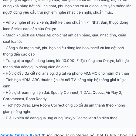
cùng khả năng kết nối linh hoạt, phù hợp cho cả audiophile truyền thống lẫn
Số kênh pre-ampli
2 kênh
người dùng yêu cầu trải nghiệm nghe nhạc tiện nghi, chuẩn mực.
110W/kênh (20Hz–20kHz, THD
Công suất đầu ra (8Ω)
- Amply nghe nhạc 2 kênh, thiết kế theo chuẩn hi-fi Nhật Bản, thuộc dòng
0,08%, 2 kênh hoạt động)
Icon Series cao cấp của Onkyo
180W/kênh (1kHz, THD 0,7%, 2
Công suất đầu ra (4Ω)
- Mạch khuếch đại Class AB cho chất âm cân bằng, giàu nhạc tính, kiểm
kênh hoạt động)
soát loa tốt
Đáp tuyến tần số
5Hz - 100kHz (+1 / −3dB)
- Công suất mạnh mẽ, phù hợp nhiều dòng loa bookshelf và loa cột phổ
thông đến cao cấp
Bass 100Hz ±10dB / Treble 10kHz
Điều chỉnh âm sắc
- Trang bị tụ nguồn dung lượng lớn 10.000uF đặt riêng cho Onkyo, kết hợp
±10dB
thanh dẫn đồng giúp dòng điện ổn định
Trở kháng loa hỗ trợ
4 - 16Ω
- Hỗ trợ đầy đủ kết nối analog, digital và phono MM/MC cho mâm đĩa than
- Tích hợp HDMI ARC thuận tiện kết nối TV, nâng cấp hệ thống giải trí gia
DAC tích hợp
DAC stereo 32bit / 768kHz
đình
- Hỗ trợ streaming hiện đại: Spotify Connect, TIDAL, Qobuz, AirPlay 2,
Darlington Inverted Amplifier,
Công nghệ âm thanh
Chromecast, Roon Ready
DIDRC
- Tích hợp Dirac Live Room Correction giúp tối ưu âm thanh theo không
Dirac Live Room Correction (bản
gian phòng nghe
Hiệu chỉnh phòng
giới hạn / bản đầy đủ mua thêm
license)
- Điều khiển dễ dàng qua ứng dụng Onkyo Controller trên điện thoại
Kết nối mạng
Wi-Fi, LAN
Amply Onkyo A-50
thuộc dòng
Icon Series
nổi bật là lựa chọn câ