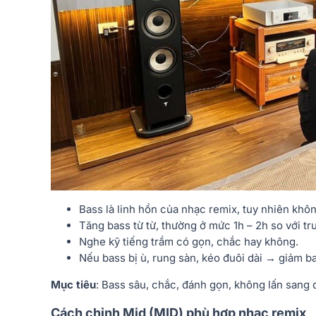
Bass là linh hồn của nhạc remix, tuy nhiên khôn
Tăng bass từ từ, thường ở mức 1h – 2h so với tr
Nghe kỹ tiếng trầm có gọn, chắc hay không.
Nếu bass bị ù, rung sàn, kéo đuôi dài → giảm b
Mục tiêu
: Bass sâu, chắc, đánh gọn, không lấn sang 
Cách chỉnh Mid (MID) phù hợp nhạc remix