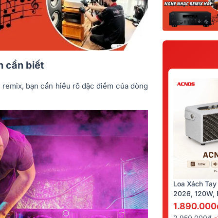
 cần biết
c remix, bạn cần hiểu rõ đặc điểm của dòng
Loa Xách Tay
2026, 120W, B
Kèm 2 Tay Mi
1.890.000
2.950.000đ