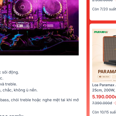
Còn 7/20 suấ
 sôi động.
c.
và treble.
Loa Paramax 
, chắc, không ù nền.
25cm, 200W, 
5.190.000
bass, chói treble hoặc nghe mệt tai khi mở
7.390.000đ
-
Còn 10/15 suấ