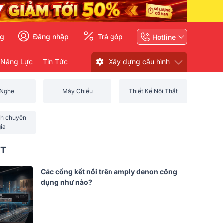
ng
Đăng nhập
Trả góp
Hotline
 Năng Lực
Tin Tức
Xây dựng cấu hình
 Nghe
Máy Chiếu
Thiết Kế Nội Thất
ch chuyên
gia
ẤT
Các cổng kết nối trên amply denon công
dụng như nào?