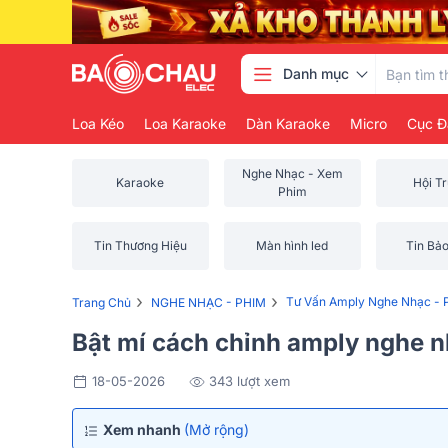
Danh mục
Loa Kéo
Loa Karaoke
Dàn Karaoke
Micro
Cục Đ
Nghe Nhạc - Xem
Karaoke
Hội T
Phim
Tin Thương Hiệu
Màn hình led
Tin Bả
›
›
Tư Vấn Amply Nghe Nhạc - 
Trang Chủ
NGHE NHẠC - PHIM
Bật mí cách chỉnh amply nghe n
18-05-2026
343 lượt xem
Xem nhanh
(Mở rộng)