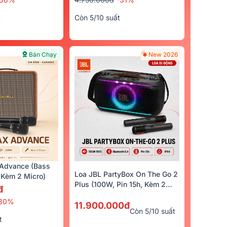
t
Còn 5/10 suất
Bán Chạy
New 2026
Advance (Bass
Loa JBL PartyBox On The Go 2
Kèm 2 Micro)
Plus (100W, Pin 15h, Kèm 2
đ
Micro)
30%
11.900.000đ
Còn 5/10 suất
t