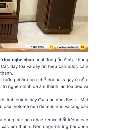
và
loa nghe nhạc
hoạt động ổn định, không
 Các dây loa và dây tín hiệu cần được cắm
 thanh.
t tường nhằm hạn chế dội bass gây ù nền.
vị trí nghe chính để âm thanh lan tỏa đều và
khi tinh chỉnh, hãy đưa các núm Bass – Mid
 ban đầu. Volume nên để mức nhỏ và tăng dần
sử dụng các bản nhạc remix chất lượng cao
h xác âm thanh. Nên chọn những bài quen