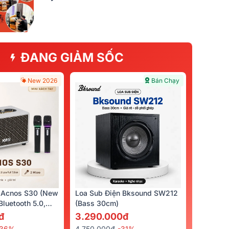
ĐANG GIẢM SỐC
New 2026
Bán Chạy
 Acnos S30 (New
Loa Sub Điện Bksound SW212
luetooth 5.0,
(bass 30cm)
cro)
đ
3.290.000đ
-36%
4.750.000đ
-31%