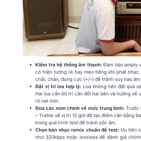
Kiểm tra hệ thống âm thanh:
Đảm bảo amply 
có hiện tượng rè hay méo tiếng khi phát nhạc.
chắc chắn, đúng cực (+/–) để tránh suy hao âm
Đặt vị trí loa hợp lý:
Loa không nên đặt quá sá
Hai loa cần bố trí cân đối hai bên và hướng về 
rõ nét hơn.
Đưa các núm chỉnh về mức trung bình:
Trước 
– Treble về vị trí 12 giờ để tạo điểm cân bằng
trong quá trình test để tránh sốc âm.
Chọn bản nhạc remix chuẩn để test:
Ưu tiên 
như 320kbps hoặc lossless để đánh giá chín