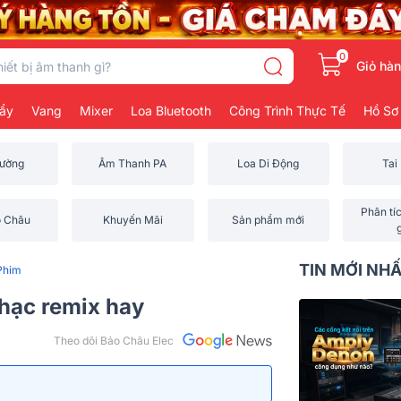
0
Giỏ hà
ẩy
Vang
Mixer
Loa Bluetooth
Công Trình Thực Tế
Hồ Sơ
rường
Âm Thanh PA
Loa Di Động
Tai
Phân tí
o Châu
Khuyến Mãi
Sản phẩm mới
TIN MỚI NH
Phim
hạc remix hay
Theo dõi Bảo Châu Elec