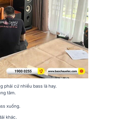
g phải cứ nhiều bass là hay.
ung tâm.
ass xuống.
dải khác.