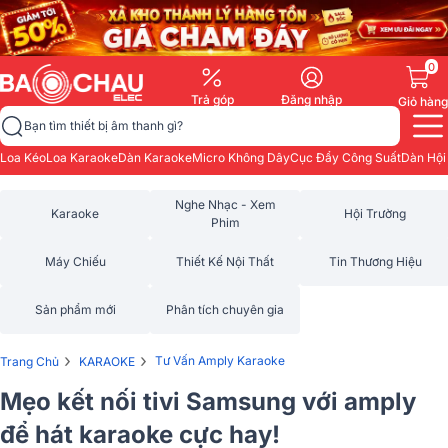
0
Trả góp
Đăng nhập
Giỏ hàng
Bạn tìm thiết bị âm thanh gì?
Loa Kéo
Loa Karaoke
Dàn Karaoke
Micro Không Dây
Cục Đẩy Công Suất
Dàn Hội
Nghe Nhạc - Xem
Karaoke
Hội Trường
Phim
Máy Chiếu
Thiết Kế Nội Thất
Tin Thương Hiệu
Sản phẩm mới
Phân tích chuyên gia
›
›
Tư Vấn Amply Karaoke
Trang Chủ
KARAOKE
Mẹo kết nối tivi Samsung với amply
để hát karaoke cực hay!