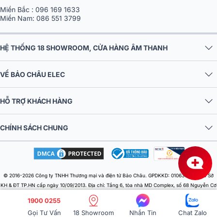
Miền Bắc :
096 169 1633
Miền Nam:
086 551 3799
HỆ THỐNG 18 SHOWROOM, CỬA HÀNG ÂM THANH
VỀ BẢO CHÂU ELEC
HỖ TRỢ KHÁCH HÀNG
CHÍNH SÁCH CHUNG
© 2016-2026 Công ty TNHH Thương mại và điện tử Bảo Châu. GPDKKD: 0106303879 do Sở
KH & ĐT TP.HN cấp ngày 10/09/2013. Địa chỉ: Tầng 6, tòa nhà MD Complex, số 68 Nguyễn Cơ
Thạch, Phường Từ Liêm, Thành phố Hà Nội, Việt Nam. Điện thoại: 024 730 10 255. Email:
1900 0255
baochauelec@gmail.com. Chịu trách nhiệm nội dung: Nhật Lệ.
Gọi Tư Vấn
18 Showroom
Nhắn Tin
Chat Zalo