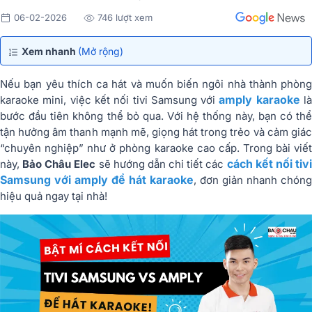
06-02-2026
746 lượt xem
Xem nhanh
(Mở rộng)
Nếu bạn yêu thích ca hát và muốn biến ngôi nhà thành phòng
amply karaoke
karaoke mini, việc kết nối tivi Samsung với
l
bước đầu tiên không thể bỏ qua. Với hệ thống này, bạn có thể
tận hưởng âm thanh mạnh mẽ, giọng hát trong trẻo và cảm giác
“chuyên nghiệp” như ở phòng karaoke cao cấp. Trong bài viết
cách kết nối tiv
này,
Bảo Châu Elec
sẽ hướng dẫn chi tiết các
Samsung với amply để hát karaoke
, đơn giản nhanh chóng
hiệu quả ngay tại nhà!