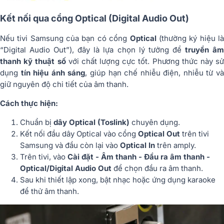
Kết nối qua cổng Optical (Digital Audio Out)
Nếu tivi Samsung của bạn có cổng
Optical
(thường ký hiệu l
“Digital Audio Out”), đây là lựa chọn lý tưởng để
truyền â
thanh kỹ thuật số
với chất lượng cực tốt. Phương thức này sử
dụng
tín hiệu ánh sáng
, giúp hạn chế nhiễu điện, nhiễu từ v
giữ nguyên độ chi tiết của âm thanh.
Cách thực hiện:
Chuẩn bị
dây Optical (Toslink)
chuyên dụng.
Kết nối đầu dây Optical vào cổng
Optical Out
trên tivi
Samsung và đầu còn lại vào
Optical In
trên amply.
Trên tivi, vào
Cài đặt - Âm thanh - Đầu ra âm thanh -
Optical/Digital Audio Out
để chọn đầu ra âm thanh.
Sau khi thiết lập xong, bật nhạc hoặc ứng dụng karaoke
để thử âm thanh.