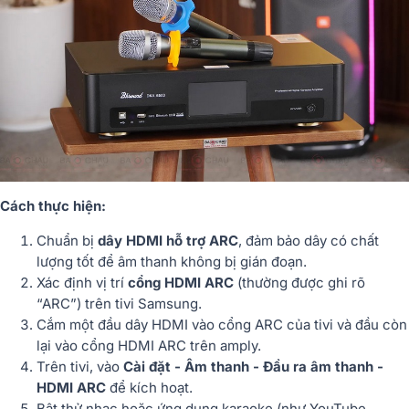
Cách thực hiện:
Chuẩn bị
dây HDMI hỗ trợ ARC
, đảm bảo dây có chất
lượng tốt để âm thanh không bị gián đoạn.
Xác định vị trí
cổng HDMI ARC
(thường được ghi rõ
“ARC”) trên tivi Samsung.
Cắm một đầu dây HDMI vào cổng ARC của tivi và đầu còn
lại vào cổng HDMI ARC trên amply.
Trên tivi, vào
Cài đặt - Âm thanh - Đầu ra âm thanh -
HDMI ARC
để kích hoạt.
Bật thử nhạc hoặc ứng dụng karaoke (như YouTube,