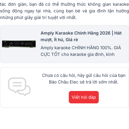
tác đơn giản, bạn đã có thể thưởng thức không gian karaoke
sống động ngay tại nhà, cùng bạn bè và gia đình tận hưởng
những phút giây giải trí tuyệt vời nhất.
Amply Karaoke Chính Hãng 2026 | Hát
mượt, Ít hú, Giá rẻ
Amply karaoke CHÍNH HÃNG 100%. GIÁ
CỰC TỐT cho karaoke gia đình, kinh
doanh, hội trường...Hát mượt, khỏe, chống
hú. Bảo hành dài. Giao nhanh 1h. QUÀ TO
Chưa có câu hỏi, hãy gửi câu hỏi của bạn
Bảo Châu Elec sẽ trả lời sớm nhất.
Viết hỏi đáp