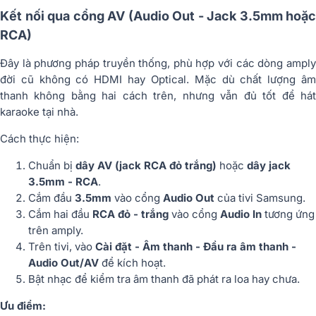
Kết nối qua cổng AV (Audio Out - Jack 3.5mm hoặc
RCA)
Đây là phương pháp truyền thống, phù hợp với các dòng amply
đời cũ không có HDMI hay Optical. Mặc dù chất lượng âm
thanh không bằng hai cách trên, nhưng vẫn đủ tốt để hát
karaoke tại nhà.
Cách thực hiện:
Chuẩn bị
dây AV (jack RCA đỏ trắng)
hoặc
dây jack
3.5mm - RCA
.
Cắm đầu
3.5mm
vào cổng
Audio Out
của tivi Samsung.
Cắm hai đầu
RCA đỏ - trắng
vào cổng
Audio In
tương ứng
trên amply.
Trên tivi, vào
Cài đặt - Âm thanh - Đầu ra âm thanh -
Audio Out/AV
để kích hoạt.
Bật nhạc để kiểm tra âm thanh đã phát ra loa hay chưa.
Ưu điểm: