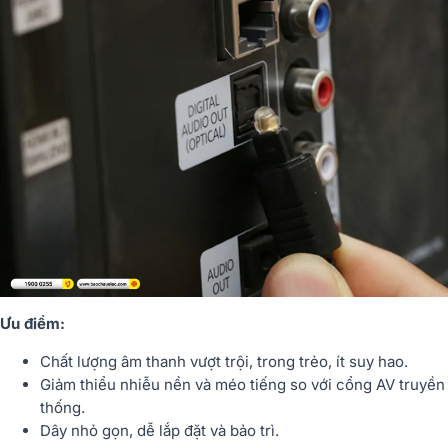
Ưu điểm:
Chất lượng âm thanh vượt trội, trong trẻo, ít suy hao.
Giảm thiểu nhiễu nền và méo tiếng so với cổng AV truyền
thống.
Dây nhỏ gọn, dễ lắp đặt và bảo trì.