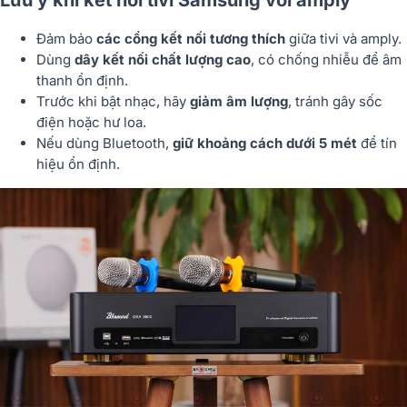
Lưu ý khi kết nối tivi Samsung với amply
Đảm bảo
các cổng kết nối tương thích
giữa tivi và amply.
Dùng
dây kết nối chất lượng cao
, có chống nhiễu để âm
thanh ổn định.
Trước khi bật nhạc, hãy
giảm âm lượng
, tránh gây sốc
điện hoặc hư loa.
Nếu dùng Bluetooth,
giữ khoảng cách dưới 5 mét
để tín
hiệu ổn định.