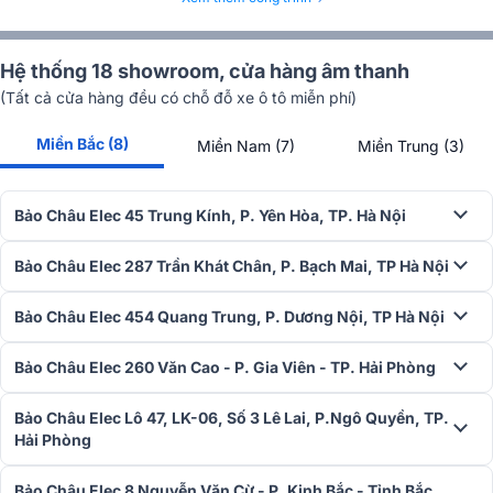
tránh tình trạng thay đổi cài đặt ngoài ý muốn trong quá trình sử
dụng.
Hệ thống 18 showroom, cửa hàng âm thanh
(Tất cả cửa hàng đều có chỗ đỗ xe ô tô miễn phí)
Miền Bắc (8)
Miền Nam (7)
Miền Trung (3)
Bảo Châu Elec 45 Trung Kính, P. Yên Hòa, TP. Hà Nội
Bảo Châu Elec 287 Trần Khát Chân, P. Bạch Mai, TP Hà Nội
Bảo Châu Elec 454 Quang Trung, P. Dương Nội, TP Hà Nội
Bảo Châu Elec 260 Văn Cao - P. Gia Viên - TP. Hải Phòng
Hiệu suất ổn định trong mọi điều kiện
Bảo Châu Elec Lô 47, LK-06, Số 3 Lê Lai, P.Ngô Quyền, TP.
Hải Phòng
Với khả năng hoạt động ở nhiệt độ từ 18°C đến 50°C và lưu trữ
trong khoảng 29°C đến 74°C, Shure ULXD2/KSM9 hoạt động ổn
định ngay cả trong những môi trường khắc nghiệt. Độ nhạy cao (97
Bảo Châu Elec 8 Nguyễn Văn Cừ - P. Kinh Bắc - Tỉnh Bắc