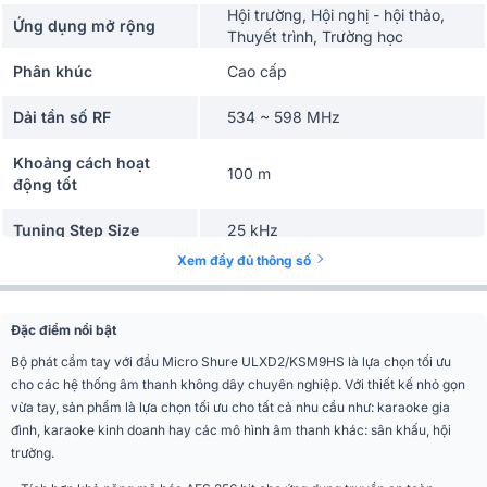
Hội trường, Hội nghị - hội thảo,
Ứng dụng mở rộng
Thuyết trình, Trường học
Phân khúc
Cao cấp
Dải tần số RF
534 ~ 598 MHz
Khoảng cách hoạt
100 m
động tốt
Tuning Step Size
25 kHz
Xem đầy đủ thông số
Độ nhạy
−97 dBm
Delays
2.9ms
Đặc điểm nổi bật
Bộ phát cầm tay với đầu Micro Shure ULXD2/KSM9HS là lựa chọn tối ưu
Đáp tuyến tần số
20 Hz ~ 20 kHz
cho các hệ thống âm thanh không dây chuyên nghiệp. Với thiết kế nhỏ gọn
vừa tay, sản phẩm là lựa chọn tối ưu cho tất cả nhu cầu như: karaoke gia
Độ méo tiếng
< 0.1%
đình, karaoke kinh doanh hay các mô hình âm thanh khác: sân khấu, hội
trường.
Nhiệt độ hoạt động
-18° to 50°C