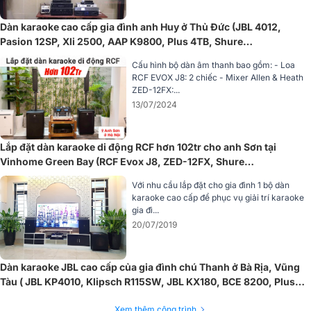
Dàn karaoke cao cấp gia đình anh Huy ở Thủ Đức (JBL 4012,
Pasion 12SP, Xli 2500, AAP K9800, Plus 4TB, Shure
SVX288/PG58)
Cấu hình bộ dàn âm thanh bao gồm: - Loa
RCF EVOX J8: 2 chiếc - Mixer Allen & Heath
ZED-12FX:...
13/07/2024
Hiệu suất pin ấn tượng
Lắp đặt dàn karaoke di động RCF hơn 102tr cho anh Sơn tại
Shure ULXD2/KSM9 hỗ trợ pin sạc lithiumion Shure SB900A hoặc
Vinhome Green Bay (RCF Evox J8, ZED-12FX, Shure
pin AA 1.5V, cung cấp thời lượng sử dụng lên đến 12 giờ. Bộ đo
BLX288A/SM58)
Với nhu cầu lắp đặt cho gia đình 1 bộ dàn
sáng chính xác theo giờ và phút giúp người dùng theo dõi thời lượng
karaoke cao cấp để phục vụ giải trí karaoke
pin một cách dễ dàng và chính xác. Ngoài ra, các điểm tiếp xúc sạc
gia đì...
bên ngoài hỗ trợ sạc nhanh chóng thông qua bộ sạc SBC200, giúp
20/07/2019
thiết bị luôn sẵn sàng hoạt động.
Giao diện điều khiển thân thiện
Dàn karaoke JBL cao cấp của gia đình chú Thanh ở Bà Rịa, Vũng
Microphone được trang bị màn hình LCD có đèn nền, cung cấp
Tàu ( JBL KP4010, Klipsch R115SW, JBL KX180, BCE 8200, Plus
menu điều hướng rõ ràng và dễ dàng thao tác trong mọi điều kiện
4TB, Shure SVX288AZ/PG58)
ánh sáng. Người dùng có thể dễ dàng khóa tần số và nguồn để
Xem thêm công trình