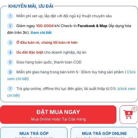
KHUYẾN MÃI, ƯU ĐÃI
Miễn phí set up, lắp đặt với đội ngũ kỹ thuật chuyên sâu
Giảm ngay
100.000đ
khi Check-in
Facebook & Map
(Áp dụng hóa
đơn trên 3tr).
Xem chi tiết
Ở đâu bán rẻ, chúng tôi bán rẻ hơn
Ưu đãi đặc biệt
cho doanh nghiệp, dự án
Giao hàng toàn quốc, thanh toán COD
Miễn phí giao hàng trong bán kính 5- 30km tùy từng sản phẩm (
Click
xem chi tiết
)
Trả góp online, offline thủ tục đơn giản, lãi suất thấp từ 0%
(click xem
chi tiết)
0
ĐẶT MUA NGAY
Mua Online Hoặc Tại Cửa Hàng
MUA TRẢ GÓP
MUA TRẢ GÓP ONLINE