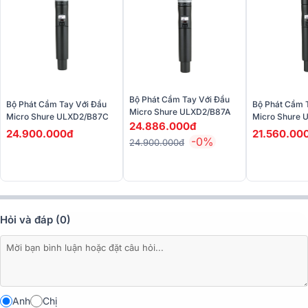
Bộ Phát Cầm Tay Với Đầu
Bộ Phát Cầm Tay Với Đầu
Bộ Phát Cầm 
Micro Shure ULXD2/B87A
Micro Shure ULXD2/B87C
Micro Shure 
24.886.000đ
24.900.000đ
21.560.00
-0%
24.900.000đ
Hỏi và đáp (0)
Đánh giá chất lượng sản phẩm Micro Shure
ULXD2/KSM9HS
Chất lượng âm thanh vượt trội
Anh
Chị