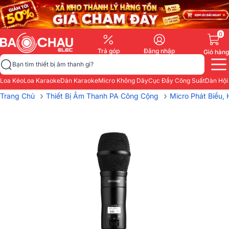
0
Trả góp
Đăng nhập
Giỏ hàng
Bạn tìm thiết bị âm thanh gì?
Loa Kéo
Loa Karaoke
Dàn Karaoke
Micro Không Dây
Cục Đẩy Công Suất
Dàn Hội
›
›
Trang Chủ
Thiết Bị Âm Thanh PA Công Cộng
Micro Phát Biểu, 