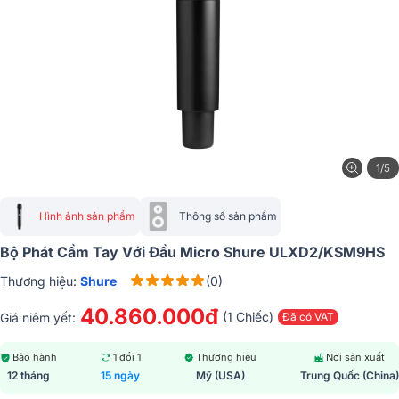
1/5
Hình ảnh sản phẩm
Thông số sản phẩm
Bộ Phát Cầm Tay Với Đầu Micro Shure ULXD2/KSM9HS
Thương hiệu:
Shure
(0)
40.860.000đ
(1 Chiếc)
Giá niêm yết:
Đã có VAT
Bảo hành
1 đổi 1
Thương hiệu
Nơi sản xuất
12 tháng
15 ngày
Mỹ (USA)
Trung Quốc (China)