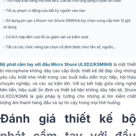
- Tích hợp khả năng mã hóa AES 256 bit cho ứng dụng truyền an toàn
Dải tần Micro
0 ~21 dB (in 3 dB steps)
- Tối ưu phạm vi động của bất kỳ nguồn vào nào
Pin sạc Shure SB900 Li-Ion or AA
Loại pin
1.5 V
- Sử dụng pin sạc Lithium-ion Shure SB900A tùy chọn cung cấp hơn 12 giờ
sử dụng
Thời gian sử dụng
Lên tới 12h
- Có tích hợp đèn Led tối ưu giám sát và kiểm soát
Cường độ âm thanh tối
1 kHz tại 1% THD
- Tất cả các chức năng lựa chọn cố định được như: tần số, nguồn,..
đa
Vỏ
Kim loại tổng hợp
Bộ phát cầm tay với đầu Micro Shure ULXD2/KSM9HS
là một thiế
bị microphone không dây cao cấp được thiết kế để đáp ứng những
Kích thước
256 x 37 mm
yêu cầu khắt khe nhất trong các buổi biểu diễn trực tiếp, hội thảo
chuyên nghiệp, và các sự kiện lớn. Với sự kết hợp giữa công nghệ
Trọng lượng
347g
tiên tiến, hiệu suất ổn định và thiết kế tiện không dây tiện lợi, Shure
ULXD2/KSM9 là giải pháp lý tưởng cho những ai tìm kiếm chất
lượng âm thanh hàng đầu và sự tin cậy trong mọi tình huống.
Đánh giá thiết kế bộ
phát cầm tay với đầu