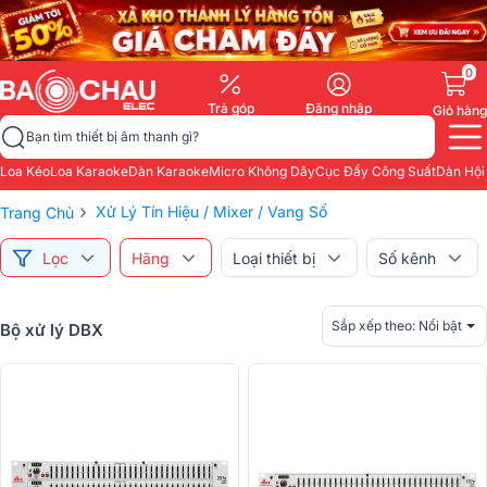
0
Trả góp
Đăng nhập
Giỏ hàng
Bạn tìm thiết bị âm thanh gì?
Loa Kéo
Loa Karaoke
Dàn Karaoke
Micro Không Dây
Cục Đẩy Công Suất
Dàn Hội
›
Xử Lý Tín Hiệu / Mixer / Vang Số
Trang Chủ
Lọc
Hãng
Loại thiết bị
Số kênh
Sắp xếp theo:
Nổi bật
Bộ xử lý DBX