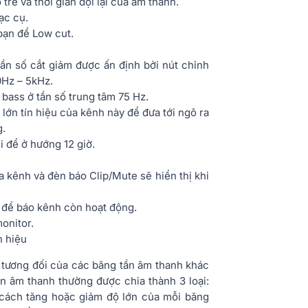
trễ và thời gian dội lại của âm thanh.
ạc cụ.
bạn để Low cut.
ần số cắt giảm được ấn định bởi nút chỉnh
0Hz – 5kHz.
 bass ở tần số trung tâm 75 Hz.
ớn tín hiệu của kênh này để đưa tới ngõ ra
g.
i để ở hướng 12 giờ.
a kênh và đèn báo Clip/Mute sẽ hiển thị khi
 để báo kênh còn hoạt động.
onitor.
n hiệu
ộ tương đối của các băng tần âm thanh khác
n âm thanh thường được chia thành 3 loại:
ng cách tăng hoặc giảm độ lớn của mỗi băng