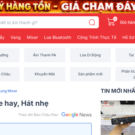
0
Giỏ hà
ẩy
Vang
Mixer
Loa Bluetooth
Công Trình Thực Tế
Hồ Sơ
rường
Âm Thanh PA
Loa Di Động
Tai
Phân tí
o Châu
Khuyến Mãi
Sản phẩm mới
TIN MỚI NH
ụng Mixer
 hay, Hát nhẹ
Theo dõi Bảo Châu Elec