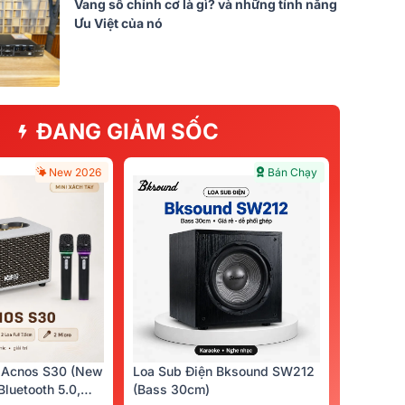
Vang số chỉnh cơ là gì? và những tính năng
Ưu Việt của nó
ĐANG GIẢM SỐC
New 2026
Bán Chạy
 Acnos S30 (New
Loa Sub Điện Bksound SW212
luetooth 5.0,
(bass 30cm)