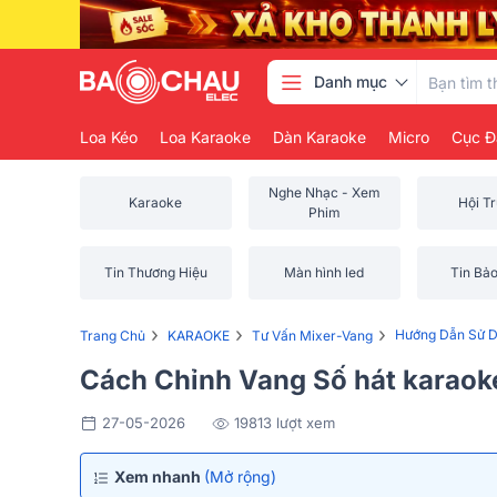
Danh mục
Loa Kéo
Loa Karaoke
Dàn Karaoke
Micro
Cục Đ
Nghe Nhạc - Xem
Karaoke
Hội T
Phim
Tin Thương Hiệu
Màn hình led
Tin Bả
›
›
›
Hướng Dẫn Sử D
Trang Chủ
KARAOKE
Tư Vấn Mixer-Vang
Cách Chỉnh Vang Số hát karaoke
27-05-2026
19813 lượt xem
Xem nhanh
(Mở rộng)