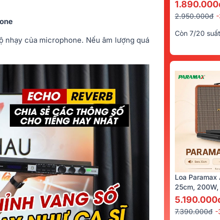
Kèm 2 Tay Mi
1.890.000
2.950.000đ
hone
Còn 7/20 suấ
độ nhạy của microphone. Nếu âm lượng quá
Loa Paramax 
25cm, 200W, 
5.190.000
7.390.000đ
-