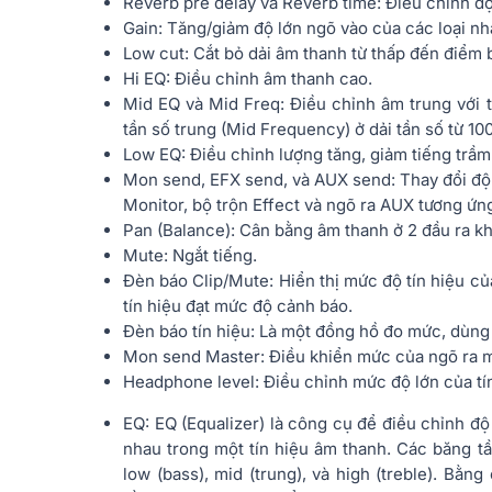
Reverb pre delay và Reverb time: Điều chỉnh độ 
Gain: Tăng/giảm độ lớn ngõ vào của các loại nh
Low cut: Cắt bỏ dải âm thanh từ thấp đến điểm 
Hi EQ: Điều chỉnh âm thanh cao.
Mid EQ và Mid Freq: Điều chỉnh âm trung với t
tần số trung (Mid Frequency) ở dải tần số từ 10
Low EQ: Điều chỉnh lượng tăng, giảm tiếng trầm
Mon send, EFX send, và AUX send: Thay đổi độ l
Monitor, bộ trộn Effect và ngõ ra AUX tương ứn
Pan (Balance): Cân bằng âm thanh ở 2 đầu ra kh
Mute: Ngắt tiếng.
Đèn báo Clip/Mute: Hiển thị mức độ tín hiệu củ
tín hiệu đạt mức độ cảnh báo.
Đèn báo tín hiệu: Là một đồng hồ đo mức, dùng
Mon send Master: Điều khiển mức của ngõ ra m
Headphone level: Điều chỉnh mức độ lớn của tí
EQ: EQ (Equalizer) là công cụ để điều chỉnh đ
nhau trong một tín hiệu âm thanh. Các băng tầ
low (bass), mid (trung), và high (treble). Bằ