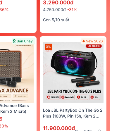
cro)
đ
3.290.000đ
-36%
4.750.000đ
-31%
t
Còn 5/10 suất
Bán Chạy
New 2026
Advance (Bass
Loa JBL PartyBox On The Go 2
Kèm 2 Micro)
Plus (100W, Pin 15h, Kèm 2
đ
Micro)
30%
11.900.000đ