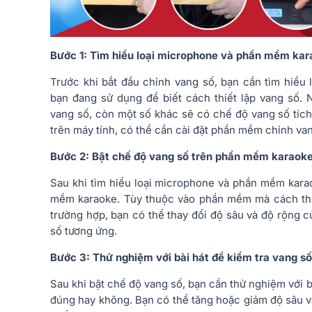
Bước 1: Tìm hiểu loại microphone và phần mềm ka
Trước khi bắt đầu chỉnh vang số, bạn cần tìm hiể
bạn đang sử dụng để biết cách thiết lập vang số. 
vang số, còn một số khác sẽ có chế độ vang số tí
trên máy tính, có thể cần cài đặt phần mềm chỉnh van
Bước 2: Bật chế độ vang số trên phần mềm karaok
Sau khi tìm hiểu loại microphone và phần mềm kara
mềm karaoke. Tùy thuộc vào phần mềm mà cách thiế
trường hợp, bạn có thể thay đổi độ sâu và độ rộng 
số tương ứng.
Bước 3: Thử nghiệm với bài hát để kiểm tra vang số
Sau khi bật chế độ vang số, bạn cần thử nghiệm với bà
đúng hay không. Bạn có thể tăng hoặc giảm độ sâu và