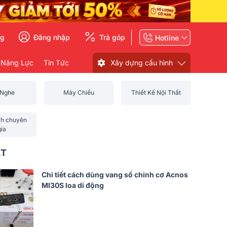
ng
Đăng nhập
Trả góp
Hotline
 Năng Lực
Tin Tức
Xây dựng cấu hình
 Nghe
Máy Chiếu
Thiết Kế Nội Thất
ch chuyên
gia
ẤT
Chi tiết cách dùng vang số chỉnh cơ Acnos
MI30S loa di động