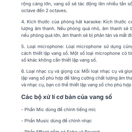
rộng càng lớn, vang số sẽ tác động lên nhiều tần số
octave đến 2 octaves.
4. Kích thước của phòng hát karaoke: Kích thước 
lượng âm thanh. Nếu phòng quá nhỏ, âm thanh sẽ bị
nếu phòng quá lớn, âm thanh sẽ bị phân tán và mất đi
5. Loại microphone: Loại microphone sử dụng cũn
cách thiết lập vang số. Một số loại microphone có t
số khác không cần thiết lập vang số.
6. Loại nhạc cụ và giọng ca: Mỗi loại nhạc cụ và gi
lập vang số phù hợp để tăng cường chất lượng âm tha
và nhạc cụ, bạn có thể thiết lập vang số cho phù hợp
Các bộ xử lí cơ bản của vang số
- Phần Mic dùng để chỉnh tiếng mic
- Phần Music dùng để chỉnh nhạc
- Phần Effect gồm có Echo và Reverd