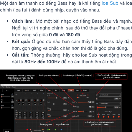
loa Sub
Một dàn âm thanh có tiếng Bass hay là khi tiếng
và lo
chính (loa full) đánh cùng nhịp, quyện vào nhau.
Cách làm:
Mở một bài nhạc có tiếng Bass đều và mạnh
Ngồi tại vị trí nghe chính, sau đó thử thay đổi pha (Phase)
trên vang số giữa
0 độ và 180 độ
.
Kết quả:
Ở góc độ nào bạn cảm thấy tiếng Bass đầy đặ
hơn, gọn gàng và chắc chắn hơn thì đó là góc pha đúng.
Cắt tần:
Thông thường, hãy cho loa Sub hoạt động tron
dải từ
80Hz đến 100Hz
để có âm thanh êm ái nhất.