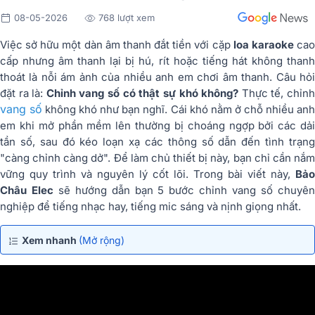
08-05-2026
768 lượt xem
Việc sở hữu một dàn âm thanh đắt tiền với cặp
loa karaoke
ca
cấp nhưng âm thanh lại bị hú, rít hoặc tiếng hát không thanh
thoát là nỗi ám ảnh của nhiều anh em chơi âm thanh. Câu hỏi
đặt ra là:
Chỉnh vang số có thật sự khó không?
Thực tế, chỉn
vang số
không khó như bạn nghĩ. Cái khó nằm ở chỗ nhiều an
em khi mở phần mềm lên thường bị choáng ngợp bởi các dải
tần số, sau đó kéo loạn xạ các thông số dẫn đến tình trạng
"càng chỉnh càng dở". Để làm chủ thiết bị này, bạn chỉ cần nắm
vững quy trình và nguyên lý cốt lõi. Trong bài viết này,
Bảo
Châu Elec
sẽ hướng dẫn bạn 5 bước chỉnh vang số chuyê
nghiệp để tiếng nhạc hay, tiếng mic sáng và nịnh giọng nhất.
Xem nhanh
(Mở rộng)