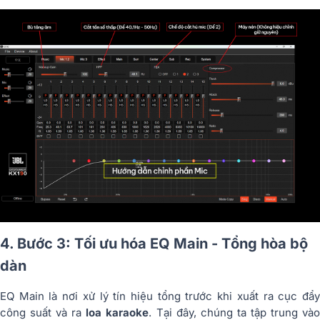
4. Bước 3: Tối ưu hóa EQ Main - Tổng hòa bộ
dàn
EQ Main là nơi xử lý tín hiệu tổng trước khi xuất ra cục đẩy
công suất và ra
loa karaoke
. Tại đây, chúng ta tập trung và