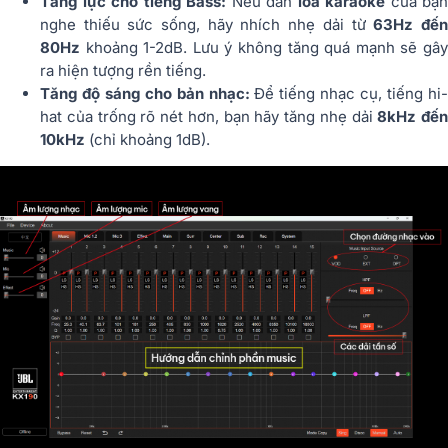
Tăng lực cho tiếng Bass:
Nếu dàn
loa karaoke
của bạn
nghe thiếu sức sống, hãy nhích nhẹ dải từ
63Hz đế
80Hz
khoảng 1-2dB. Lưu ý không tăng quá mạnh sẽ gây
ra hiện tượng rền tiếng.
Tăng độ sáng cho bản nhạc:
Để tiếng nhạc cụ, tiếng hi
hat của trống rõ nét hơn, bạn hãy tăng nhẹ dải
8kHz đến
10kHz
(chỉ khoảng 1dB).