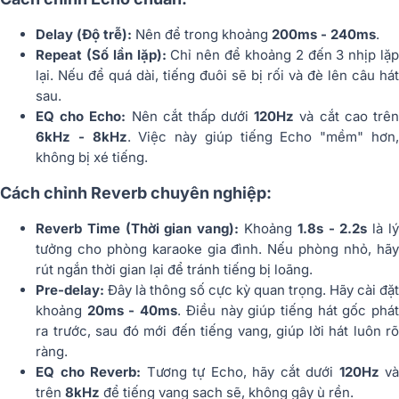
Delay (Độ trễ):
Nên để trong khoảng
200ms - 240ms
.
Repeat (Số lần lặp):
Chỉ nên để khoảng 2 đến 3 nhịp lặp
lại. Nếu để quá dài, tiếng đuôi sẽ bị rối và đè lên câu hát
sau.
EQ cho Echo:
Nên cắt thấp dưới
120Hz
và cắt cao trê
6kHz - 8kHz
. Việc này giúp tiếng Echo "mềm" hơn
không bị xé tiếng.
Cách chỉnh Reverb chuyên nghiệp:
Reverb Time (Thời gian vang):
Khoảng
1.8s - 2.2s
là l
tưởng cho phòng karaoke gia đình. Nếu phòng nhỏ, hãy
rút ngắn thời gian lại để tránh tiếng bị loãng.
Pre-delay:
Đây là thông số cực kỳ quan trọng. Hãy cài đặt
khoảng
20ms - 40ms
. Điều này giúp tiếng hát gốc phá
ra trước, sau đó mới đến tiếng vang, giúp lời hát luôn rõ
ràng.
EQ cho Reverb:
Tương tự Echo, hãy cắt dưới
120Hz
và
trên
8kHz
để tiếng vang sạch sẽ, không gây ù rền.