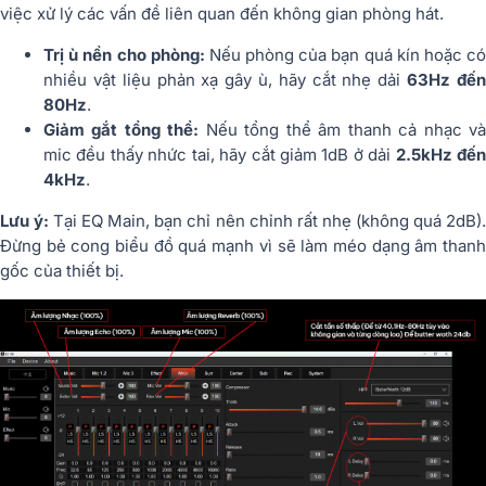
việc xử lý các vấn đề liên quan đến không gian phòng hát.
Trị ù nền cho phòng:
Nếu phòng của bạn quá kín hoặc c
nhiều vật liệu phản xạ gây ù, hãy cắt nhẹ dải
63Hz đế
80Hz
.
Giảm gắt tổng thể:
Nếu tổng thể âm thanh cả nhạc v
mic đều thấy nhức tai, hãy cắt giảm 1dB ở dải
2.5kHz đế
4kHz
.
Lưu ý:
Tại EQ Main, bạn chỉ nên chỉnh rất nhẹ (không quá 2dB)
Đừng bẻ cong biểu đồ quá mạnh vì sẽ làm méo dạng âm thanh
gốc của thiết bị.