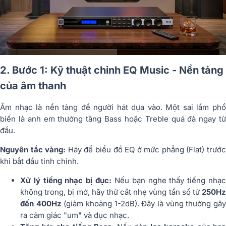
2. Bước 1: Kỹ thuật chỉnh EQ Music - Nền tảng
của âm thanh
Âm nhạc là nền tảng để người hát dựa vào. Một sai lầm phổ
biến là anh em thường tăng Bass hoặc Treble quá đà ngay từ
đầu.
Nguyên tắc vàng:
Hãy để biểu đồ EQ ở mức phẳng (Flat) trướ
khi bắt đầu tinh chỉnh.
Xử lý tiếng nhạc bị đục:
Nếu bạn nghe thấy tiếng nhạ
không trong, bị mờ, hãy thử cắt nhẹ vùng tần số từ
250Hz
đến 400Hz
(giảm khoảng 1-2dB). Đây là vùng thường gâ
ra cảm giác "um" và đục nhạc.