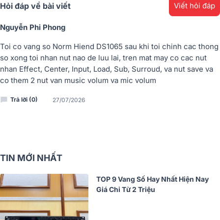
Hỏi đáp về bài viết
Viết hỏi đáp
Nguyễn Phi Phong
Toi co vang so Norm Hiend DS1065 sau khi toi chinh cac thong
so xong toi nhan nut nao de luu lai, tren mat may co cac nut
nhan Effect, Center, Input, Load, Sub, Surroud, va nut save va
co them 2 nut van music volum va mic volum
Trả lời (0)
27/07/2026
TIN MỚI NHẤT
TOP 9 Vang Số Hay Nhất Hiện Nay
Giá Chỉ Từ 2 Triệu