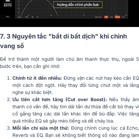
7. 3 Nguyên tắc "bất di bất dịch" khi chỉnh
vang số
Để trở thành một người làm chủ âm thanh thực thụ, ngoài 5
bước trên, bạn cần ghi nhớ:
Chỉnh từ ít đến nhiều:
Đừng vặn các nút hay kéo cần E
một cách đột ngột. Hãy thay đổi từng chút một và lắng
nghe sự khác biệt.
Ưu tiên cắt hơn tăng (Cut over Boost):
Nếu thấy â
thanh có vấn đề, hãy tìm dải tần dư thừa để cắt bỏ thay vì
cố gắng tăng các dải tần khác lên để bù đắp. Việc tăng
quá nhiều EQ sẽ gây méo tiếng và dễ cháy loa.
Mỗi lần chỉ sửa một thứ:
Đừng chỉnh cùng lúc cả Echo
Reverb và EQ. Bạn sẽ không biết thông số nào đang làm