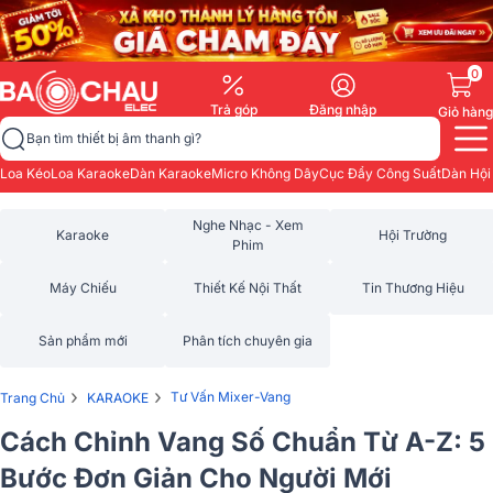
0
Trả góp
Đăng nhập
Giỏ hàng
Bạn tìm thiết bị âm thanh gì?
Loa Kéo
Loa Karaoke
Dàn Karaoke
Micro Không Dây
Cục Đẩy Công Suất
Dàn Hội
Nghe Nhạc - Xem
Karaoke
Hội Trường
Phim
Máy Chiếu
Thiết Kế Nội Thất
Tin Thương Hiệu
Sản phẩm mới
Phân tích chuyên gia
›
›
Tư Vấn Mixer-Vang
Trang Chủ
KARAOKE
Cách Chỉnh Vang Số Chuẩn Từ A-Z: 5
Bước Đơn Giản Cho Người Mới