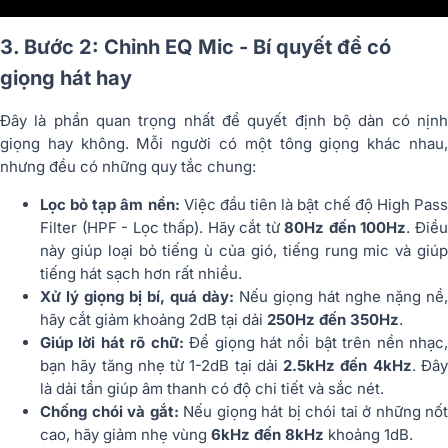
3. Bước 2: Chỉnh EQ Mic - Bí quyết để có
giọng hát hay
Đây là phần quan trọng nhất để quyết định bộ dàn có nịnh
giọng hay không. Mỗi người có một tông giọng khác nhau,
nhưng đều có những quy tắc chung:
Lọc bỏ tạp âm nền:
Việc đầu tiên là bật chế độ High Pas
Filter (HPF - Lọc thấp). Hãy cắt từ
80Hz đến 100Hz
. Điề
này giúp loại bỏ tiếng ù của gió, tiếng rung mic và giúp
tiếng hát sạch hơn rất nhiều.
Xử lý giọng bị bí, quá dày:
Nếu giọng hát nghe nặng nề,
hãy cắt giảm khoảng 2dB tại dải
250Hz đến 350Hz
.
Giúp lời hát rõ chữ:
Để giọng hát nổi bật trên nền nhạc
bạn hãy tăng nhẹ từ 1-2dB tại dải
2.5kHz đến 4kHz
. Đâ
là dải tần giúp âm thanh có độ chi tiết và sắc nét.
Chống chói và gắt:
Nếu giọng hát bị chói tai ở những nốt
cao, hãy giảm nhẹ vùng
6kHz đến 8kHz
khoảng 1dB.