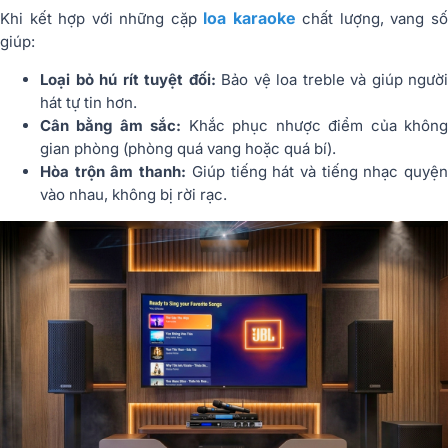
loa karaoke
Khi kết hợp với những cặp
chất lượng, vang s
giúp:
Loại bỏ hú rít tuyệt đối:
Bảo vệ loa treble và giúp người
hát tự tin hơn.
Cân bằng âm sắc:
Khắc phục nhược điểm của khôn
gian phòng (phòng quá vang hoặc quá bí).
Hòa trộn âm thanh:
Giúp tiếng hát và tiếng nhạc quyệ
vào nhau, không bị rời rạc.