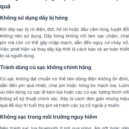
quả
Không sử dụng dây bị hỏng
Khi dây sạc bị rò điện, đứt, hở lõi hoặc đầu cắm lỏng, tuyệt đối
không nên sử dụng. Dây hỏng không chỉ làm sạc chậm, chai
pin mà còn có thể gây chập mạch, dẫn đến nguy cơ cháy nổ.
Việc phát hiện và thay dây kịp thời là cách bảo vệ an toàn thiết
bị và người dùng.
Tránh dùng củ sạc không chính hãng
Củ sạc không đạt chuẩn có thể làm dòng điện không ổn định,
dẫn đến pin quá nhiệt, chai pin hoặc hỏng bo mạch loa. Luôn
ưu tiên dùng củ sạc đi kèm loa hoặc các củ sạc tương thích với
thông số kỹ thuật chính xác. Đây là cách đơn giản nhưng hiệu
quả để duy trì tuổi thọ pin và tránh các sự cố ngoài ý muốn.
Không sạc trong môi trường nguy hiểm
Nên tránh sạc loa bluetooth ở nơi quá nóng, ẩm ướt hoặc gần