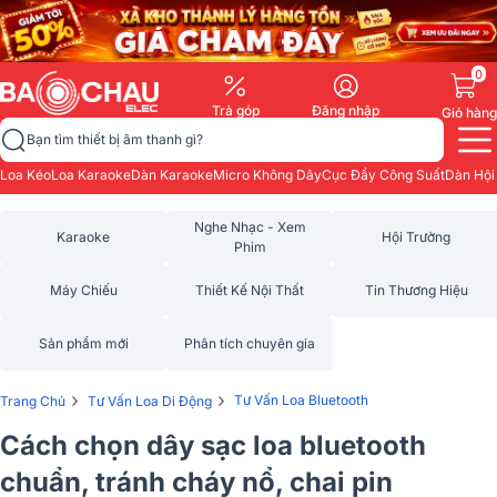
0
Trả góp
Đăng nhập
Giỏ hàng
Bạn tìm thiết bị âm thanh gì?
Loa Kéo
Loa Karaoke
Dàn Karaoke
Micro Không Dây
Cục Đẩy Công Suất
Dàn Hội
Nghe Nhạc - Xem
Karaoke
Hội Trường
Phim
Máy Chiếu
Thiết Kế Nội Thất
Tin Thương Hiệu
Sản phẩm mới
Phân tích chuyên gia
›
›
Tư Vấn Loa Bluetooth
Trang Chủ
Tư Vấn Loa Di Động
Cách chọn dây sạc loa bluetooth
chuẩn, tránh cháy nổ, chai pin