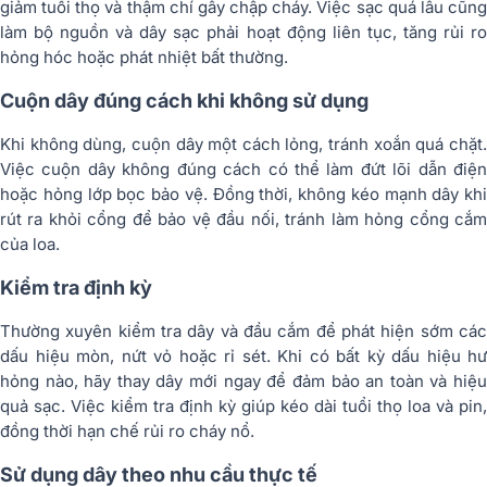
giảm tuổi thọ và thậm chí gây chập cháy. Việc sạc quá lâu cũng
làm bộ nguồn và dây sạc phải hoạt động liên tục, tăng rủi ro
hỏng hóc hoặc phát nhiệt bất thường.
Cuộn dây đúng cách khi không sử dụng
Khi không dùng, cuộn dây một cách lỏng, tránh xoắn quá chặt.
Việc cuộn dây không đúng cách có thể làm đứt lõi dẫn điện
hoặc hỏng lớp bọc bảo vệ. Đồng thời, không kéo mạnh dây khi
rút ra khỏi cổng để bảo vệ đầu nối, tránh làm hỏng cổng cắm
của loa.
Kiểm tra định kỳ
Thường xuyên kiểm tra dây và đầu cắm để phát hiện sớm các
dấu hiệu mòn, nứt vỏ hoặc rỉ sét. Khi có bất kỳ dấu hiệu hư
hỏng nào, hãy thay dây mới ngay để đảm bảo an toàn và hiệu
quả sạc. Việc kiểm tra định kỳ giúp kéo dài tuổi thọ loa và pin,
đồng thời hạn chế rủi ro cháy nổ.
Sử dụng dây theo nhu cầu thực tế