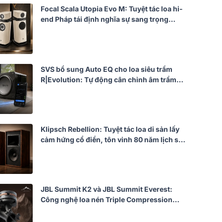
Focal Scala Utopia Evo M: Tuyệt tác loa hi-
end Pháp tái định nghĩa sự sang trọng
trong âm thanh
SVS bổ sung Auto EQ cho loa siêu trầm
R|Evolution: Tự động cân chỉnh âm trầm
theo phòng nghe
Klipsch Rebellion: Tuyệt tác loa di sản lấy
cảm hứng cổ điển, tôn vinh 80 năm lịch sử
âm thanh
JBL Summit K2 và JBL Summit Everest:
Công nghệ loa nén Triple Compression
Driver và buồng gộp 3 into 1 Expansion
Manifold có gì đặc biệt?