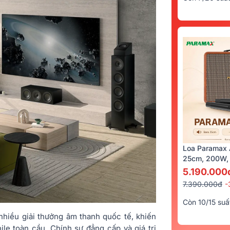
Loa Paramax 
25cm, 200W, 
5.190.000
7.390.000đ
-
Còn 10/15 suấ
nhiều giải thưởng âm thanh quốc tế, khiến
ile toàn cầu. Chính sự đẳng cấp và giá trị