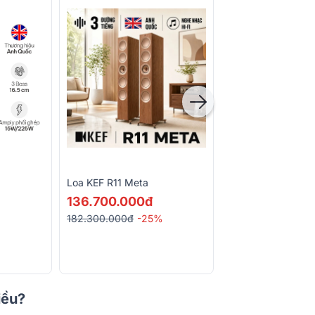
Loa KEF R11 Meta
Loa KEF R5 Meta
136.700.000đ
84.150.000đ
182.300.000đ
-25%
112.200.000đ
-2
iều?