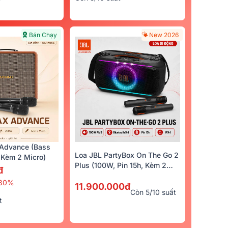
Bán Chạy
New 2026
Advance (Bass
Loa JBL PartyBox On The Go 2
Kèm 2 Micro)
Plus (100W, Pin 15h, Kèm 2
đ
Micro)
30%
11.900.000đ
Còn 5/10 suất
t