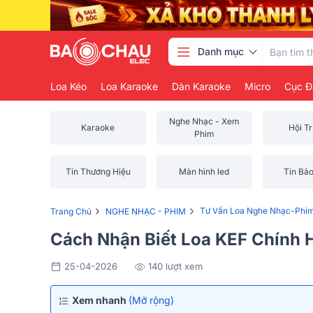
Danh mục
Loa Kéo
Loa Karaoke
Dàn Karaoke
Micro
Cục Đ
Nghe Nhạc - Xem
Karaoke
Hội T
Phim
Tin Thương Hiệu
Màn hình led
Tin Bả
›
›
Tư Vấn Loa Nghe Nhạc-Phi
Trang Chủ
NGHE NHẠC - PHIM
Cách Nhận Biết Loa KEF Chính 
25-04-2026
140 lượt xem
Xem nhanh
(Mở rộng)