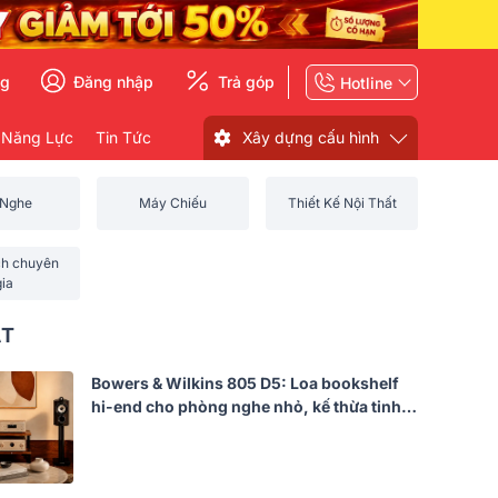
ng
Đăng nhập
Trả góp
Hotline
 Năng Lực
Tin Tức
Xây dựng cấu hình
 Nghe
Máy Chiếu
Thiết Kế Nội Thất
ch chuyên
gia
ẤT
Bowers & Wilkins 805 D5: Loa bookshelf
hi-end cho phòng nghe nhỏ, kế thừa tinh
hoa 800 Series Diamond