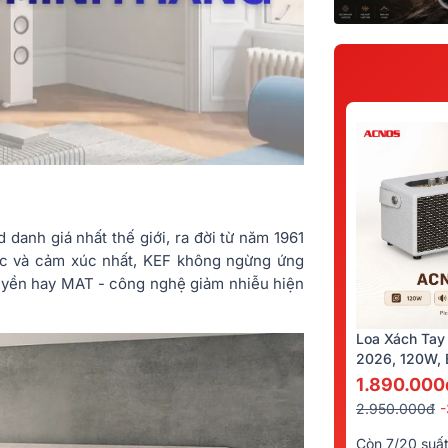
danh giá nhất thế giới, ra đời từ năm 1961
thực và cảm xúc nhất, KEF không ngừng ứng
uyền hay MAT - công nghệ giảm nhiễu hiện
Loa Xách Tay
2026, 120W, B
Kèm 2 Tay Mi
1.890.000
2.950.000đ
Còn 7/20 suấ