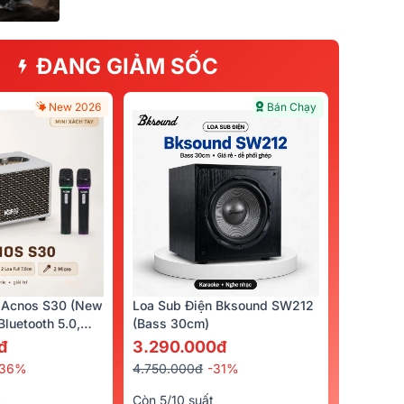
ĐANG GIẢM SỐC
New 2026
Bán Chạy
 Acnos S30 (New
Loa Sub Điện Bksound SW212
luetooth 5.0,
(bass 30cm)
cro)
đ
3.290.000đ
-36%
4.750.000đ
-31%
t
Còn 5/10 suất