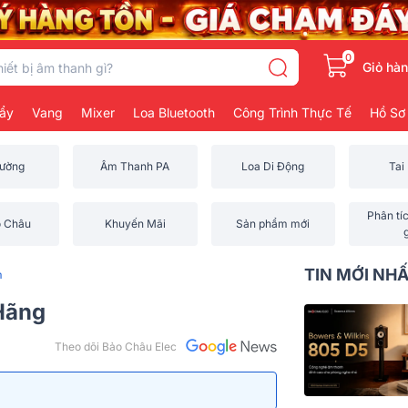
0
Giỏ hà
ẩy
Vang
Mixer
Loa Bluetooth
Công Trình Thực Tế
Hồ Sơ
rường
Âm Thanh PA
Loa Di Động
Tai
Phân tí
o Châu
Khuyến Mãi
Sản phẩm mới
TIN MỚI NH
m
Hãng
Theo dõi Bảo Châu Elec