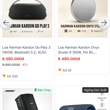
Loa Harman Kardon Go Play 3
Loa Harman Kardon Onyx
(160W, Bluetooth 5.2, AUX)
Studio 9 (50W, Pin 8h,
Bluetooth 5.3)
8.590.000đ
6.490.000đ
8.990.000đ
-4%
5/5
(2)
5/5
(24)
Bán Chạy
Ngừng Sản Xuất