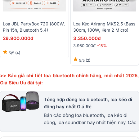
Loa JBL PartyBox 720 (800W,
Loa Kéo Arirang MKS2.5 (Bass
Pin 15h, Bluetooth 5.4)
30cm, 100W, Kèm 2 Micro)
29.900.000đ
3.350.000đ
3.960.000đ
-15%
5/5
(4)
5/5
(2)
>> Báo giá chi tiết loa bluetooth chính hãng, mới nhất 2025,
Giá Siêu Ưu đãi tại:
Tổng hợp dòng loa bluetooth, loa kéo di
động hay nhất Giá Rẻ
Bán các dòng loa bluetooth, loa kéo di
động, loa soundbar hay nhất hiện nay. Các
dòng loa chính hãng, hàng xịn, nhập khẩu,
Giao hàng toàn quốc, có bán trả góp