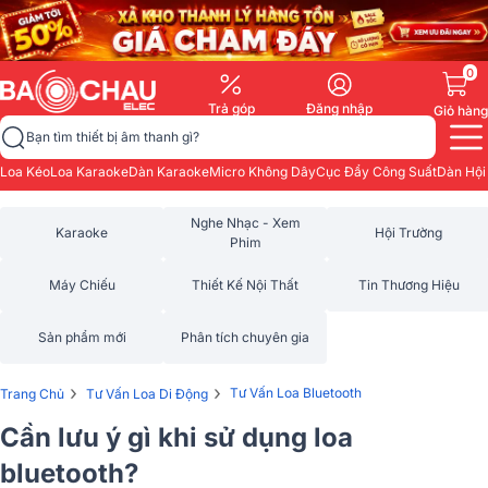
0
Trả góp
Đăng nhập
Giỏ hàng
Bạn tìm thiết bị âm thanh gì?
Loa Kéo
Loa Karaoke
Dàn Karaoke
Micro Không Dây
Cục Đẩy Công Suất
Dàn Hội
Nghe Nhạc - Xem
Karaoke
Hội Trường
Phim
Máy Chiếu
Thiết Kế Nội Thất
Tin Thương Hiệu
Sản phẩm mới
Phân tích chuyên gia
›
›
Tư Vấn Loa Bluetooth
Trang Chủ
Tư Vấn Loa Di Động
Cần lưu ý gì khi sử dụng loa
bluetooth?