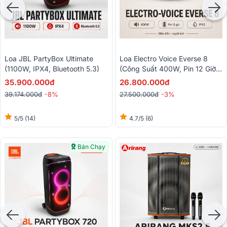
Loa JBL PartyBox Ultimate
Loa Electro Voice Everse 8
(1100W, IPX4, Bluetooth 5.3)
(Công Suất 400W, Pin 12 Giờ,
Chống Nước IP43, Bluetooth,
35.900.000đ
26.800.000đ
TWS)
39.174.000đ
-8%
27.500.000đ
-3%
5/5
(14)
4.7/5
(6)
Bán Chạy