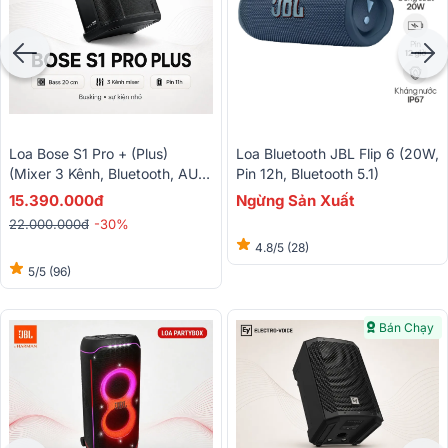
Loa Bose S1 Pro + (Plus)
Loa Bluetooth JBL Flip 6 (20W,
(Mixer 3 Kênh, Bluetooth, AUX,
Pin 12h, Bluetooth 5.1)
All-In-One)
15.390.000đ
Ngừng Sản Xuất
22.000.000đ
-30%
4.8/5
(28)
5/5
(96)
Bán Chạy