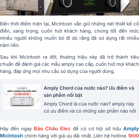
Đến thời điểm hiện tại, McIntosh vẫn giữ những nét thiết kế cổ
điển, sang trọng, cuốn hút khách hàng, chúng tốt đến mức
nhiều người không muốn bỏ đi dù rằng đã sử dụng rất nhiều
năm liền.
Sau khi McIntosh ra đời, thương hiệu này đã trở thành tiêu
chuẩn để đánh giá các mẫu amply cao cấp, cuốn hút mọi khách
hàng, đáp ứng mọi nhu cầu sử dụng của người dùng.
Amply Chord của nước nào? Ưu điểm và
sản phẩm nổi bật
Amply Chord là của nước nào? amply này
có ưu điểm và có những sản phẩm nào nổi
bật. Hãy cùng Bảo Châu Elec khám phá
ngay qua bài viết sau đây.
Bảo Châu Elec
Ampl
Hãy đến ngay
để có cơ hội sở hữu
McIntosh
chính hãng với giá ưu đãi nhất. Liên hệ hotline
1900