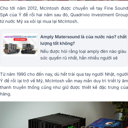
Cho tới năm 2012, McIntosh được chuyển về tay Fine Sound
SpA của Ý để rồi hai năm sau đó, Quadrivio Investment Group
từ nước Mỹ xa xôi lại mua lại McIntosh.
Amply Matersound là của nước nào? chất
lượng tốt không?
Nếu được hỏi rằng loại amply đèn nào giàu
sức quyến rũ nhất, hẳn nhiều người sẽ
không ngần ngại với đáp án Amply
Matersound. Tìm hiểu ngay với chúng tôi.
Từ năm 1990 cho đến nay, dù hết trải qua tay người Nhật, người
Ý để rồi lại trở về Mỹ, McIntosh vẫn may mắn duy trì triết lý âm
thanh truyền thống cũng như giữ được thiết kế đặc trưng của
hãng.