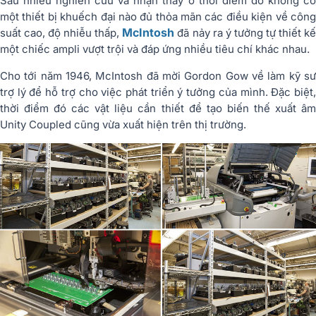
Sau nhiều nghiên cứu và nhận thấy ở thời điểm đó không có
một thiết bị khuếch đại nào đủ thỏa mãn các điều kiện về công
McIntosh
suất cao, độ nhiễu thấp,
đã nảy ra ý tưởng tự thiết k
một chiếc ampli vượt trội và đáp ứng nhiều tiêu chí khác nhau.
Cho tới năm 1946, McIntosh đã mời Gordon Gow về làm kỹ sư
trợ lý để hỗ trợ cho việc phát triển ý tưởng của mình. Đặc biệt,
thời điểm đó các vật liệu cần thiết để tạo biến thế xuất âm
Unity Coupled cũng vừa xuất hiện trên thị trường.