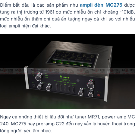
ampli đèn MC275
Điểm bắt đầu là các sản phẩm như
đượ
tung ra thị trường từ 1961 có mức nhiễu ồn chỉ khoảng -101dB,
mức nhiễu ồn thậm chí quá ấn tượng ngay cả khi so với nhiều
loại ampli hiện đại khác.
Ngay cả những thiết bị lâu đời như tuner MR71, power-amp MC
240, MC275 hay pre-amp C22 đến nay vẫn là huyền thoại trong
lòng người yêu âm nhạc.