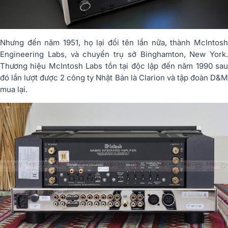
Nhưng đến năm 1951, họ lại đổi tên lần nữa, thành McIntosh
Engineering Labs, và chuyển trụ sở Binghamton, New York.
Thương hiệu McIntosh Labs tồn tại độc lập đến năm 1990 sau
đó lần lượt được 2 công ty Nhật Bản là Clarion và tập đoàn D&M
mua lại.