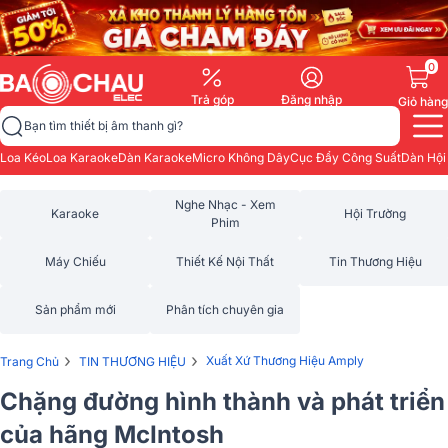
0
Trả góp
Đăng nhập
Giỏ hàng
Bạn tìm thiết bị âm thanh gì?
Loa Kéo
Loa Karaoke
Dàn Karaoke
Micro Không Dây
Cục Đẩy Công Suất
Dàn Hội
Nghe Nhạc - Xem
Karaoke
Hội Trường
Phim
Máy Chiếu
Thiết Kế Nội Thất
Tin Thương Hiệu
Sản phẩm mới
Phân tích chuyên gia
›
›
Xuất Xứ Thương Hiệu Amply
Trang Chủ
TIN THƯƠNG HIỆU
Chặng đường hình thành và phát triển
của hãng McIntosh