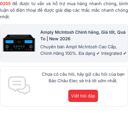
0255
để được tư vấn và hỗ trợ mua hàng nhanh chóng, bình
luận số điện thoại để được giải đáp các thắc mắc nhanh chóng
nhất.
Amply McIntosh Chính hãng, Giá tốt, Quà
To | New 2026
Chuyên bán Ampli McIntosh Cao Cấp,
Chính Hãng 100%. Đa dạng ✔ Integrated ✔
Power ampli ✔ Preamp cao cấp nghe nhạc
hi-fi, hi-end và phối ghép dàn âm thanh số
#1
Chưa có câu hỏi, hãy gửi câu hỏi của bạn
Bảo Châu Elec sẽ trả lời sớm nhất.
Viết hỏi đáp