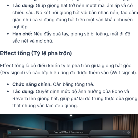
Tác dụng:
Giúp giọng hát trở nên mượt mà, ấm áp và có
chiều sâu. Nó kết nối giọng hát với bản nhạc nền, tạo cảm
giác như ca sĩ đang đứng hát trên một sân khấu chuyên
nghiệp.
Hạn chế:
Nếu đẩy quá tay, giọng sẽ bị loãng, mất đi độ
sắc nét và mờ chữ.
Effect tổng (Tỷ lệ pha trộn)
Effect tổng là bộ điều khiển tỷ lệ pha trộn giữa giọng hát gốc
(Dry signal) và các lớp hiệu ứng đã được thêm vào (Wet signal).
Chức năng chính:
Cân bằng tổng thể.
Tác dụng:
Quyết định mức độ ảnh hưởng của Echo và
Reverb lên giọng hát, giúp giữ lại độ trung thực của giọng
thật nhưng vẫn làm đẹp giọng.