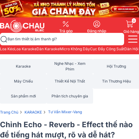
0
Trả góp
Đăng nhập
Giỏ hàng
Bạn tìm thiết bị âm thanh gì?
Loa Kéo
Loa Karaoke
Dàn Karaoke
Micro Không Dây
Cục Đẩy Công Suất
Dàn Hội
Nghe Nhạc - Xem
Karaoke
Hội Trường
Phim
Máy Chiếu
Thiết Kế Nội Thất
Tin Thương Hiệu
Sản phẩm mới
Phân tích chuyên gia
›
›
Tư Vấn Mixer-Vang
Trang Chủ
KARAOKE
Chỉnh Echo - Reverb - Effect thế nào
để tiếng hát mượt, rõ và dễ hát?