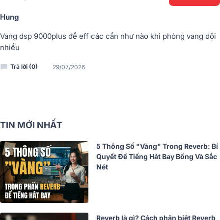
Hung
Vang dsp 9000plus để eff các cần như nào khi phòng vang dội
nhiều
Trả lời (0)
29/07/2026
TIN MỚI NHẤT
5 Thông Số "Vàng" Trong Reverb: Bí
Quyết Để Tiếng Hát Bay Bổng Và Sắc
Nét
Reverb là gì? Cách phân biệt Reverb