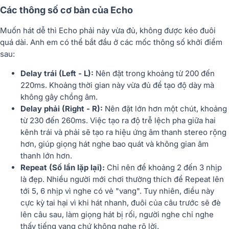
Các thông số cơ bản của Echo
Muốn hát dễ thì Echo phải nảy vừa đủ, không được kéo đuôi
quá dài. Anh em có thể bắt đầu ở các mốc thông số khởi điểm
sau:
Delay trái (Left - L):
Nên đặt trong khoảng từ 200 đến
220ms. Khoảng thời gian này vừa đủ để tạo độ dày mà
không gây chồng âm.
Delay phải (Right - R):
Nên đặt lớn hơn một chút, khoảng
từ 230 đến 260ms. Việc tạo ra độ trễ lệch pha giữa hai
kênh trái và phải sẽ tạo ra hiệu ứng âm thanh stereo rộng
hơn, giúp giọng hát nghe bao quát và không gian âm
thanh lớn hơn.
Repeat (Số lần lặp lại):
Chỉ nên để khoảng 2 đến 3 nhịp
là đẹp. Nhiều người mới chơi thường thích để Repeat lên
tới 5, 6 nhịp vì nghe có vẻ "vang". Tuy nhiên, điều này
cực kỳ tai hại vì khi hát nhanh, đuôi của câu trước sẽ đè
lên câu sau, làm giọng hát bị rối, người nghe chỉ nghe
thấy tiếng vang chứ không nghe rõ lời.