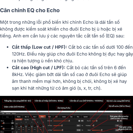
Cân chỉnh EQ cho Echo
Một trong những lỗi phổ biến khi chỉnh Echo là dải tần số
không được kiểm soát khiến cho đuôi Echo bị ù hoặc bị xé
tiếng. Anh em cần lưu ý các nguyên tắc cắt tần số (EQ) sau:
Cắt thấp (Low cut / HPF):
Cắt bỏ các tần số dưới 100 đến
120Hz. Điều này giúp cho đuôi Echo không bị đục hay gây
ra hiện tượng ù nền khó chịu.
Cắt cao (High cut / LPF):
Cắt bỏ các tần số trên 6 đến
8kHz. Việc giảm bớt dải tần số cao ở đuôi Echo sẽ giúp
âm thanh mềm mại hơn, không bị chói, không bị xé hay
sạn khi hát những từ có âm gió (s, x, tr, ch).