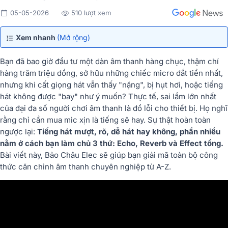
05-05-2026
510 lượt xem
Xem nhanh
(Mở rộng)
Bạn đã bao giờ đầu tư một dàn âm thanh hàng chục, thậm chí
hàng trăm triệu đồng, sở hữu những chiếc micro đắt tiền nhất,
nhưng khi cất giọng hát vẫn thấy "nặng", bị hụt hơi, hoặc tiếng
hát không được "bay" như ý muốn? Thực tế, sai lầm lớn nhất
của đại đa số người chơi âm thanh là đổ lỗi cho thiết bị. Họ nghĩ
rằng chỉ cần mua mic xịn là tiếng sẽ hay. Sự thật hoàn toàn
ngược lại:
Tiếng hát mượt, rõ, dễ hát hay không, phần nhiều
nằm ở cách bạn làm chủ 3 thứ: Echo, Reverb và Effect tổng.
Bài viết này, Bảo Châu Elec sẽ giúp bạn giải mã toàn bộ công
thức căn chỉnh âm thanh chuyên nghiệp từ A-Z.