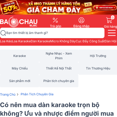
0
Trả góp
Đăng nhập
Giỏ hàng
Bạn tìm thiết bị âm thanh gì?
Loa Kéo
Loa Karaoke
Dàn Karaoke
Micro Không Dây
Cục Đẩy Công Suất
Dàn Hội
Nghe Nhạc - Xem
Karaoke
Hội Trường
Phim
Máy Chiếu
Thiết Kế Nội Thất
Tin Thương Hiệu
Sản phẩm mới
Phân tích chuyên gia
›
Phân Tích Chuyên Gia
Trang Chủ
Có nên mua dàn karaoke trọn bộ
không? Ưu và nhược điểm người mua