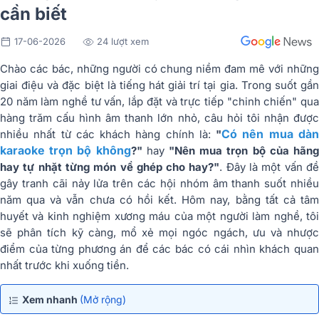
cần biết
17-06-2026
24 lượt xem
Chào các bác, những người có chung niềm đam mê với những
giai điệu và đặc biệt là tiếng hát giải trí tại gia. Trong suốt gần
20 năm làm nghề tư vấn, lắp đặt và trực tiếp "chinh chiến" qua
hàng trăm cấu hình âm thanh lớn nhỏ, câu hỏi tôi nhận được
Có nên mua dà
nhiều nhất từ các khách hàng chính là:
"
karaoke trọn bộ không
?"
hay
"Nên mua trọn bộ của hãn
hay tự nhặt từng món về ghép cho hay?"
. Đây là một vấn đ
gây tranh cãi nảy lửa trên các hội nhóm âm thanh suốt nhiều
năm qua và vẫn chưa có hồi kết. Hôm nay, bằng tất cả tâm
huyết và kinh nghiệm xương máu của một người làm nghề, tôi
sẽ phân tích kỹ càng, mổ xẻ mọi ngóc ngách, ưu và nhược
điểm của từng phương án để các bác có cái nhìn khách quan
nhất trước khi xuống tiền.
Xem nhanh
(Mở rộng)