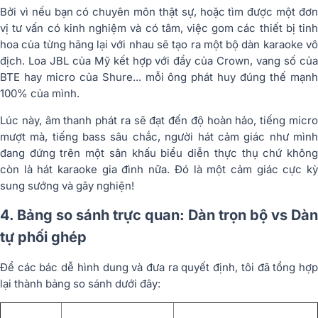
Bởi vì nếu bạn có
chuyên môn thật sự
, hoặc tìm được một
đơ
vị tư vấn có kinh nghiệm và có tâm
, việc gom các thiết bị tin
hoa của từng hãng lại với nhau sẽ tạo ra một bộ dàn karaoke vô
địch. Loa JBL của Mỹ kết hợp với đẩy của Crown, vang số của
BTE hay micro của Shure... mỗi ông phát huy đúng thế mạnh
100% của mình.
Lúc này, âm thanh phát ra sẽ đạt đến độ hoàn hảo, tiếng micro
mượt mà, tiếng bass sâu chắc, người hát cảm giác như mình
đang đứng trên một sân khấu biểu diễn thực thụ chứ không
còn là hát karaoke gia đình nữa. Đó là một cảm giác cực kỳ
sung sướng và gây nghiện!
4. Bảng so sánh trực quan: Dàn trọn bộ vs Dàn
tự phối ghép
Để các bác dễ hình dung và đưa ra quyết định, tôi đã tổng hợp
lại thành bảng so sánh dưới đây: