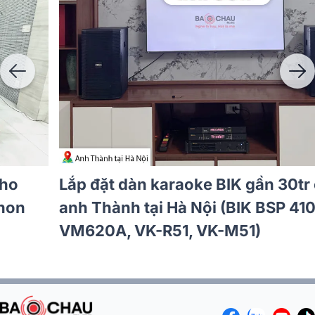
Lắp đặt dàn karaoke JBL hơn 33tr cho
anh Huân tại TP HCM (JBL Pasion 10,
Philips CSS5561/70, Philips CSS3751/70,
Bksound SW612 MKII...)