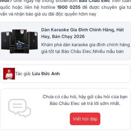
nhất?
Ghé ngay hệ thống showroom
Bảo Châu Elec
trên toà
quốc hoặc liên hệ hotline
1900 0255
để được chuyên gia t
vấn và nhận báo giá ưu đãi độc quyền hôm nay
Dàn Karaoke Gia Đình Chính Hãng, Hát
Hay, Bán Chạy 2026
Khám phá dàn karaoke gia đình chính hãng
giá tốt tại Bảo Châu Elec.Nhiều mẫu bán
chạy từ JBL, BIK, RCF, Denon, Alto,
dBTechnologies, Philips Cao
Cấp.1900.0255
Tác giả:
Lưu Đức Anh
Chưa có câu hỏi, hãy gửi câu hỏi của bạn
Bảo Châu Elec sẽ trả lời sớm nhất.
Viết hỏi đáp