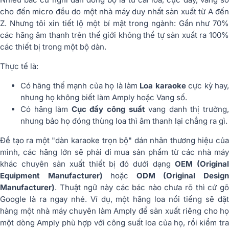
cho đến micro đều do một nhà máy duy nhất sản xuất từ A đến
Z. Nhưng tôi xin tiết lộ một bí mật trong ngành:
Gần như 70
các hãng âm thanh trên thế giới không thể tự sản xuất ra 100%
các thiết bị trong một bộ dàn.
Thực tế là:
Có hãng thế mạnh của họ là làm
Loa karaoke
cực kỳ hay
nhưng họ không biết làm Amply hoặc Vang số.
Có hãng làm
Cục đẩy công suất
vang danh thị trường
nhưng bảo họ đóng thùng loa thì âm thanh lại chẳng ra gì.
Để tạo ra một "dàn karaoke trọn bộ" dán nhãn thương hiệu của
mình, các hãng lớn sẽ phải đi mua sản phẩm từ các nhà máy
khác chuyên sản xuất thiết bị đó dưới dạng
OEM (Origina
Equipment Manufacturer)
hoặc
ODM (Original Desig
Manufacturer)
.
Thuật ngữ này các bác nào chưa rõ thì cứ g
Google là ra ngay nhé.
Ví dụ, một hãng loa nổi tiếng sẽ đặ
hàng một nhà máy chuyên làm Amply để sản xuất riêng cho họ
một dòng Amply phù hợp với công suất loa của họ, rồi kiểm tra