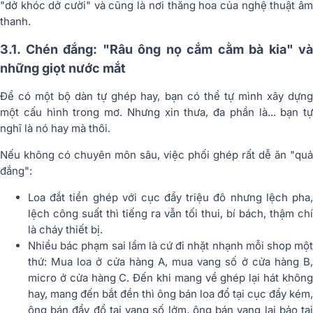
"dở khóc dở cười" và cũng là nơi thăng hoa của nghệ thuật âm
thanh.
3.1. Chén đắng: "Râu ông nọ cắm cằm bà kia" và
những giọt nước mắt
Để có một bộ dàn tự ghép hay, bạn có thể tự mình xây dựng
một cấu hình trong mơ. Nhưng xin thưa, đa phần là...
bạn tự
nghĩ là nó hay
mà thôi.
Nếu không có chuyên môn sâu, việc phối ghép rất dễ ăn "quả
đắng":
Loa đắt tiền ghép với cục đẩy triệu đô nhưng lệch pha,
lệch công suất thì tiếng ra vẫn tối thui, bí bách, thậm chí
là cháy thiết bị.
Nhiều bác phạm sai lầm là cứ đi nhặt nhạnh mỗi shop một
thứ: Mua loa ở cửa hàng A, mua vang số ở cửa hàng B,
micro ở cửa hàng C. Đến khi mang về ghép lại hát không
hay, mang đến bắt đền thì ông bán loa đổ tại cục đẩy kém,
ông bán đẩy đổ tại
vang số
lởm, ông bán vang lại bảo tạ