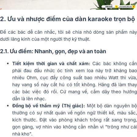
2. Ưu và nhược điểm của dàn karaoke trọn bộ
Để các bác dễ cân nhắc, tôi sẽ chia nhỏ dòng sản phẩm này
dưới lăng kính của một người thợ kỹ thuật.
2.1. Ưu điểm: Nhanh, gọn, đẹp và an toàn
Tiết kiệm thời gian và chất xám:
Các bác không cầ
phải đau đầu nhức óc tính xem loa này trở kháng bao
nhiêu Ohm, cục đẩy công suất bao nhiêu Watt thì vừa,
hay vang số này cắt hú có tốt không. Hãng đã làm thay
các bác việc đó rồi. Cứ mang về, cắm dây theo hướng
dẫn là lên nhạc.
Đồng bộ về thẩm mỹ (Thị giác):
Một bộ dàn nguyên b
thường có sự nhất quán về ngôn ngữ thiết kế, màu sắc,
kích thước. Đặt vào phòng khách trông rất sang trọng,
gọn gàng, vợ nhìn vào không cằn nhằn vì "trông như cái
nhà kho".