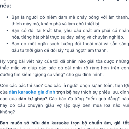
nếu:
Bạn là người có niềm đam mê cháy bỏng với âm thanh,
thích mày mò, khám phá và làm chủ thiết bị.
Bạn có đôi tai khắt khe, yêu cầu chất âm phải cá nhân
hóa, tiếng hát phải thực sự dày, sáng và chuyên nghiệp.
Bạn có một ngân sách tương đối thoải mái và sẵn sàng
đầu tư thời gian để đổi lấy "quả ngọt" âm thanh.
Hy vọng bài viết này của tôi đã phần nào giải tỏa được những
thắc mắc và giúp các bác có cái nhìn rõ ràng hơn trên con
đường tìm kiếm "giọng ca vàng" cho gia đình mình.
Còn các bác thì sao? Các bác là người chọn sự an toàn, tiện lợi
dàn karaoke gia đình
của
trọn bộ
hay thích sự phiêu lưu, đỉn
cao của
dàn tự ghép
? Các bác đã từng "nếm quả đắng" nà
hay có câu chuyện giấu vợ lập quỹ đen mua loa nào vui
không?
Bạn muốn sở hữu dàn karaoke trọn bộ chuẩn âm, giá tốt