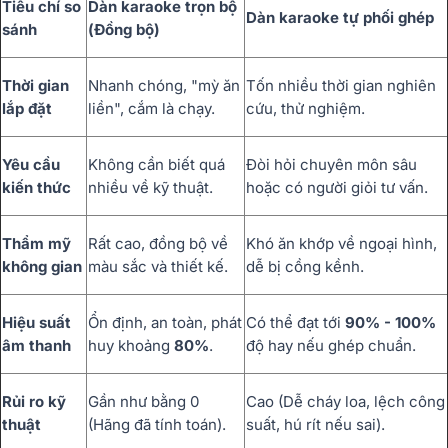
Tiêu chí so
Dàn karaoke trọn bộ
Dàn karaoke tự phối ghép
sánh
(Đồng bộ)
Thời gian
Nhanh chóng, "mỳ ăn
Tốn nhiều thời gian nghiên
lắp đặt
liền", cắm là chạy.
cứu, thử nghiệm.
Yêu cầu
Không cần biết quá
Đòi hỏi chuyên môn sâu
kiến thức
nhiều về kỹ thuật.
hoặc có người giỏi tư vấn.
Thẩm mỹ
Rất cao, đồng bộ về
Khó ăn khớp về ngoại hình,
không gian
màu sắc và thiết kế.
dễ bị cồng kềnh.
Hiệu suất
Ổn định, an toàn, phát
Có thể đạt tới
90% - 100%
âm thanh
huy khoảng
80%
.
độ hay nếu ghép chuẩn.
Rủi ro kỹ
Gần như bằng 0
Cao (Dễ cháy loa, lệch công
thuật
(Hãng đã tính toán).
suất, hú rít nếu sai).