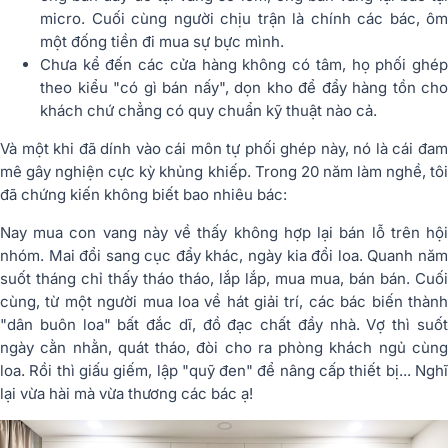
micro. Cuối cùng người chịu trận là chính các bác, ôm
một đống tiền đi mua sự bực mình.
Chưa kể đến các cửa hàng không có tâm, họ phối ghép
theo kiểu "có gì bán nấy", dọn kho để đẩy hàng tồn cho
khách chứ chẳng có quy chuẩn kỹ thuật nào cả.
Và một khi đã dính vào cái môn tự phối ghép này, nó là cái
đam
mê gây nghiện
cực kỳ khủng khiếp. Trong 20 năm làm nghề, tô
đã chứng kiến không biết bao nhiêu bác:
Nay mua con vang này về thấy không hợp lại bán lỗ trên hội
nhóm. Mai đổi sang cục đẩy khác, ngày kia đổi loa. Quanh năm
suốt tháng chỉ thấy tháo tháo, lắp lắp, mua mua, bán bán. Cuối
cùng, từ một người mua loa về hát giải trí, các bác biến thành
"dân buôn loa" bất đắc dĩ, đồ đạc chất đầy nhà. Vợ thì suốt
ngày cằn nhằn, quát tháo, đòi cho ra phòng khách ngủ cùng
loa. Rồi thì giấu giếm, lập "quỹ đen" để nâng cấp thiết bị... Nghĩ
lại vừa hài mà vừa thương các bác ạ!